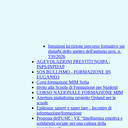
Istruzioni iscrizione percorso formativo sui
disturbi dello spettro dell'autismo prot. n.
559/2026
AGEVOLAZIONI PRESTITI NOIPA -
INPS/INPDAP
SOS BULLISMO - FORMAZIONE IIS
EUGANEO
Corsi formazione MIM Sofia
invito alla Scuola di Formazione per Studenti
CORSO NAZIONALE FORMAZIONE MIM
Apertura piattaforma progetto Onland per le
scuole
Epilessia: sapere e saper fare - Incontro di
informazione/formazione
Proposta dell'USR - VE “Intelligenza emotiva e
solidarietà sociale per una cultura della