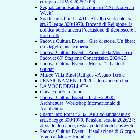
europeo - EPAS 2025-2026
Segnalazione Bando di concorso "Art Nouveau
Week"
Snadir Info-Point n.491 - All'albo sindacale ex
art.25 legge 300/1970. Docenti di Religione: la
politica perde ancora l’occasione di riconoscere i
loro diritti
Padova Cultura Eventi - Giro di storie. Un libro:
un viaggio, una scoperta
Padova Cultura Eventi - Amici della Musica di
Padova: 69ª Stagione Concertistica 2024/25
Padova Cultura Eventi - Mostra "Il bacio di
Giuda"
Museo Villa Bassi Rathgeb - Abano Terme
PENSIONAMENTI 2026 - domande on line
LA VOCE DEGLI ATA
Corsa contro la Fame
Padova Cultura Eventi - Padova 2025
Architettura. Workshop Internazionale di
Architettura
Snadir Info-Point n.482- All'albo sindacale ex
art.25 legge 300/1970. Pensioni scuola 2026/27:
al via le domande, resta aperto il nodo Passweb
Padova Cultura Eventi - Installazione di Giorgio
Vigna al Museo Eremitani