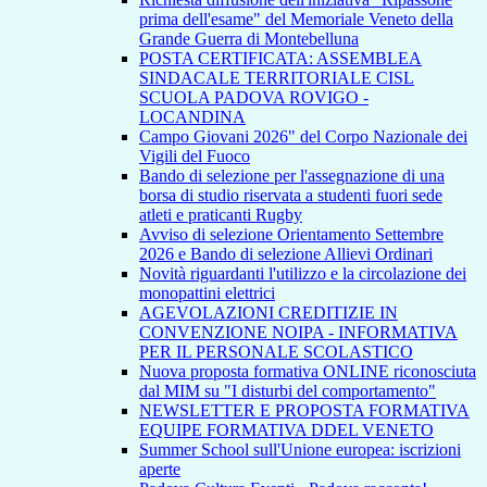
prima dell'esame" del Memoriale Veneto della
Grande Guerra di Montebelluna
POSTA CERTIFICATA: ASSEMBLEA
SINDACALE TERRITORIALE CISL
SCUOLA PADOVA ROVIGO -
LOCANDINA
Campo Giovani 2026" del Corpo Nazionale dei
Vigili del Fuoco
Bando di selezione per l'assegnazione di una
borsa di studio riservata a studenti fuori sede
atleti e praticanti Rugby
Avviso di selezione Orientamento Settembre
2026 e Bando di selezione Allievi Ordinari
Novità riguardanti l'utilizzo e la circolazione dei
monopattini elettrici
AGEVOLAZIONI CREDITIZIE IN
CONVENZIONE NOIPA - INFORMATIVA
PER IL PERSONALE SCOLASTICO
Nuova proposta formativa ONLINE riconosciuta
dal MIM su "I disturbi del comportamento"
NEWSLETTER E PROPOSTA FORMATIVA
EQUIPE FORMATIVA DDEL VENETO
Summer School sull'Unione europea: iscrizioni
aperte