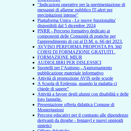
"Indicazioni operative per la sperimentazione di
messaggi di allarme pubblico IT-alert per
precipitazioni intense"
Piattaforma Unica - Le nuove funzionalita'
disponibili dal 5 dicembre 2024
PNRR - Percorso formativo dedicato ai
componenti delle Comunità di pratiche per
l'apprendimento di cui al D.M. n. 66 del 2023.
AVVISO PERFORMA PROPOSTA PA 360
CORSI DI FORMAZIONE GRATUITI .
FORMAZIONE MIUR
AUDIOLIBRI PER DISLESSICI
Sportelli per l’Autismo - Aggiornamento
pubblicazione materiale informativo
Attività di promozione AVIS nelle scuole
A Scuola di Epilessia, quando la malattia ci
chiede di sapere”
Attività a favore degli alunni con disabilità e delle
loro famiglie.
Presentazione offerta didattica Comune di
Monteriggioni
Percorsi educativi per il contrasto alle dipendenze
derivanti da droghe - fentanyl e nuovi oppioidi
sintetici
Offerte didattiche