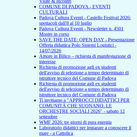
Visite & Incontri
COMUNE DI PADOVA - EVENTI
CULTURALI
Padova Cultura Eventi - Castello Festival 2026:
spettacoli dall'8 al 10 luglio
Padova Cultura Eventi - Newsletter n. 4501
Mostre in corso
SAVE THE DATE: OPEN DAY - Presentazione
Offerta didattica Polo Sistemi Logistici -
14/07/2026
Amore in Bilico – richiesta di manifestazione di
interesse
Richiesta di promozione agli ex studenti
dell'avviso di selezione a tempo determinato di
istruttore tecnico del Comune di Padova
Richiesta di promozione agli ex studenti
dell'avviso di selezione a tempo determinato di
istruttore tecnico del Comune di Padova
Ti invitiamo a "APPROCCI DIDATTICI PER
COMUNITÀ CHE SUONANO. LE
ORCHESTRE SOCIALI 2026" - sabato 12
settembre
WMF 2026: tre giorni di pura energia
Laboratorio didattici per imparare a conoscere il
mare - a Cattolica