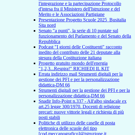
l'integrazione e la partecipazione Protocollo
d'intesa fra il Ministero dell'Istruzione e del
Merito e le Associazioni Partigiane
Presentazione Progetto Scuole 2025_Busitalia
Sita nord
Senato "a punti", la serie di 10 puntate sul
funzionamento del Parlamento e del Senato della
Repubblica
Podcast "I giorni delle Costituenti" racconto
inedito del contributo delle 21 deputate alla
stesura della Costituzione italiana
Progetto gratuito mondo dell'energia
"1,2,3...Respira!" RICHIEDI IL KIT
Errata indirizzo mail Strumenti digitali per la
gestione dei PFI e per la personalizzazione
didattica-DM 66
Strumenti digitali per la gestione dei PFI e per la
personalizzazione didattica-DM 66
Snadir Info-Point n.337 - All'albo sindacale ex
art.25 legge 300/1970. Docenti di religione
precari: nuove vittorie legali e richiesta di più
posti stabili
Politiche di utilizzo delle caselle di posta
elettronica delle scuole del tipo
[cod.meccanografico]@istruzione.it