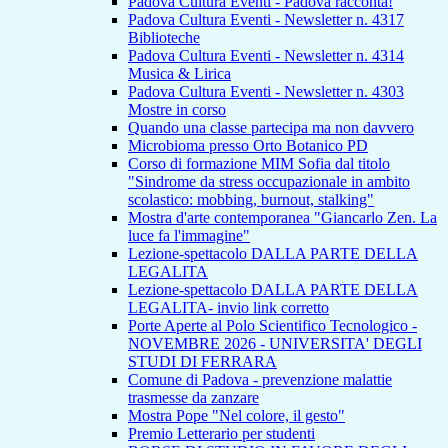
Padova Cultura Eventi - Padova racconta!
Padova Cultura Eventi - Newsletter n. 4317
Biblioteche
Padova Cultura Eventi - Newsletter n. 4314
Musica & Lirica
Padova Cultura Eventi - Newsletter n. 4303
Mostre in corso
Quando una classe partecipa ma non davvero
Microbioma presso Orto Botanico PD
Corso di formazione MIM Sofia dal titolo
"Sindrome da stress occupazionale in ambito
scolastico: mobbing, burnout, stalking"
Mostra d'arte contemporanea "Giancarlo Zen. La
luce fa l'immagine"
Lezione-spettacolo DALLA PARTE DELLA
LEGALITA
Lezione-spettacolo DALLA PARTE DELLA
LEGALITA- invio link corretto
Porte Aperte al Polo Scientifico Tecnologico -
NOVEMBRE 2026 - UNIVERSITA' DEGLI
STUDI DI FERRARA
Comune di Padova - prevenzione malattie
trasmesse da zanzare
Mostra Pope "Nel colore, il gesto"
Premio Letterario per studenti