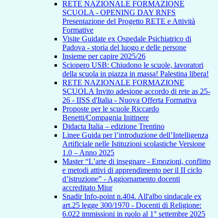
RETE NAZIONALE FORMAZIONE
SCUOLA - OPENING DAY RNFS
Presentazione del Progetto RETE e Attività
Formative
Visite Guidate ex Ospedale Psichiatrico di
Padova - storia del luogo e delle persone
Insieme per capire 2025/26
Sciopero USB: Chiudono le scuole, lavoratori
della scuola in piazza in massa! Palestina libera!
RETE NAZIONALE FORMAZIONE
SCUOLA Invito adesione accordo di rete as 25-
26 - IISS d'Italia - Nuova Offerta Formativa
Proposte per le scuole Riccardo
Benetti/Compagnia Initinere
Didacta Italia – edizione Trentino
Linee Guida per l’introduzione dell’Intelligenza
Artificiale nelle Istituzioni scolastiche Versione
1.0 – Anno 2025
Master “L’arte di insegnare - Emozioni, conflitto
e metodi attivi di apprendimento per il II ciclo
d’istruzione” - Aggiornamento docenti
accreditato Miur
Snadir Info-point n.404. All'albo sindacale ex
art.25 legge 300/1970 - Docenti di Religione:
6.022 immissioni in ruolo al 1° settembre 2025