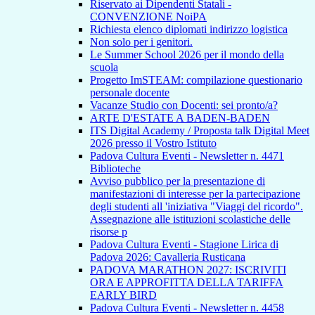
Riservato ai Dipendenti Statali -
CONVENZIONE NoiPA
Richiesta elenco diplomati indirizzo logistica
Non solo per i genitori.
Le Summer School 2026 per il mondo della
scuola
Progetto ImSTEAM: compilazione questionario
personale docente
Vacanze Studio con Docenti: sei pronto/a?
ARTE D'ESTATE A BADEN-BADEN
ITS Digital Academy / Proposta talk Digital Meet
2026 presso il Vostro Istituto
Padova Cultura Eventi - Newsletter n. 4471
Biblioteche
Avviso pubblico per la presentazione di
manifestazioni di interesse per la partecipazione
degli studenti all 'iniziativa "Viaggi del ricordo".
Assegnazione alle istituzioni scolastiche delle
risorse p
Padova Cultura Eventi - Stagione Lirica di
Padova 2026: Cavalleria Rusticana
PADOVA MARATHON 2027: ISCRIVITI
ORA E APPROFITTA DELLA TARIFFA
EARLY BIRD
Padova Cultura Eventi - Newsletter n. 4458