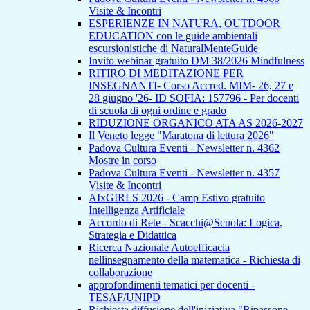
Visite & Incontri
ESPERIENZE IN NATURA, OUTDOOR
EDUCATION con le guide ambientali
escursionistiche di NaturalMenteGuide
Invito webinar gratuito DM 38/2026 Mindfulness
RITIRO DI MEDITAZIONE PER
INSEGNANTI- Corso Accred. MIM- 26, 27 e
28 giugno '26- ID SOFIA: 157796 - Per docenti
di scuola di ogni ordine e grado
RIDUZIONE ORGANICO ATA AS 2026-2027
Il Veneto legge "Maratona di lettura 2026"
Padova Cultura Eventi - Newsletter n. 4362
Mostre in corso
Padova Cultura Eventi - Newsletter n. 4357
Visite & Incontri
AIxGIRLS 2026 - Camp Estivo gratuito
Intelligenza Artificiale
Accordo di Rete - Scacchi@Scuola: Logica,
Strategia e Didattica
Ricerca Nazionale Autoefficacia
nellinsegnamento della matematica - Richiesta di
collaborazione
approfondimenti tematici per docenti -
TESAF/UNIPD
Richiesta diffusione dell'iniziativa "Ripassone