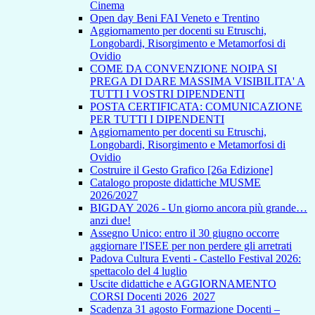
Cinema
Open day Beni FAI Veneto e Trentino
Aggiornamento per docenti su Etruschi,
Longobardi, Risorgimento e Metamorfosi di
Ovidio
COME DA CONVENZIONE NOIPA SI
PREGA DI DARE MASSIMA VISIBILITA' A
TUTTI I VOSTRI DIPENDENTI
POSTA CERTIFICATA: COMUNICAZIONE
PER TUTTI I DIPENDENTI
Aggiornamento per docenti su Etruschi,
Longobardi, Risorgimento e Metamorfosi di
Ovidio
Costruire il Gesto Grafico [26a Edizione]
Catalogo proposte didattiche MUSME
2026/2027
BIGDAY 2026 - Un giorno ancora più grande…
anzi due!
Assegno Unico: entro il 30 giugno occorre
aggiornare l'ISEE per non perdere gli arretrati
Padova Cultura Eventi - Castello Festival 2026:
spettacolo del 4 luglio
Uscite didattiche e AGGIORNAMENTO
CORSI Docenti 2026_2027
Scadenza 31 agosto Formazione Docenti –