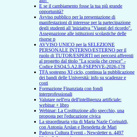
altri"
E se il cambiamento fosse la tua più grande
opportunità?
Avviso pubblico per la presentazione di
manifestazioni di interesse per la partecipazione
degli studenti all 'iniziativa "Viaggi del ricordo".
Assegnazione alle istituzioni scolastiche delle
risorse p
AVVISO UNICO per la SELEZIONE
PERSONALE INTERNO/ESTERNO per il
ruolo di TUTOR/ESPERTI nei percorsi afferenti
al progetto dal titolo "La scuola che cresce" -
Codice ESO4.5.A2.B-FSEPNVE-2026-178
TFA sostegno XI ciclo, continua la pubblicazione
dei bandi delle Università: info su scadenze e
costi
Formazione Finanziata con fondi
interprofessionali
Valutare nell'era dell'intelligenza artificiale:
webinar + libro
Webinar: La Costituzione allo specchio, una
proposta per l'educazione civica
La straordinaria vita di Maria Nazle Corinaldi,
con Antonia Arslan e Benedetta de Mari
Padova Cultura Eventi - Newsletter n. 4497