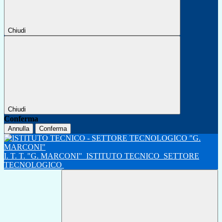
Chiudi
Chiudi
Conferma
Annulla
Conferma
I. T. T. "G. MARCONI"
ISTITUTO TECNICO
SETTORE
TECNOLOGICO