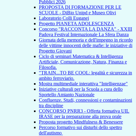
Pubblici 2026
PROPOSTA DI FORMAZIONE PER LE
SCUOLE - DiBio Unipd e Museo Olivi
Laboratorio Colli Euganei
Progetto PIANETA ADOLESCENZA
Concorso "RACCONTA LA DANZA" - XXIII
Padova Festival Internazionale La Sfera Danza
Giornata della memoria e dell'impegno in ricordo
delle vittime innocenti delle mafie: le iniziative di
Progetto Giovani
Ciclo di seminari Matematica & Intelligenza
Artificiale, Comunicazione, Natura, Finanza e
Filosofia.
"TRAIN...TO BE COOL: legalità e sicurezza in
ambito ferroviario.
Mostra multimediale interattiva "Intelligenzae"
Iniziative culturali per la Scuola a cura dello
Sportello Amianto Nazionale
Confluenze. Studi, connessioni e contaminazioni
tra discipline
CONCORSO PNRR3 - Offerta formativa UIL
IRASE per la preparazione alla prova orale
Proposta progetto Mindfulness & Benessere
Percorso formativo sui disturbi dello spettro
dell'autismo