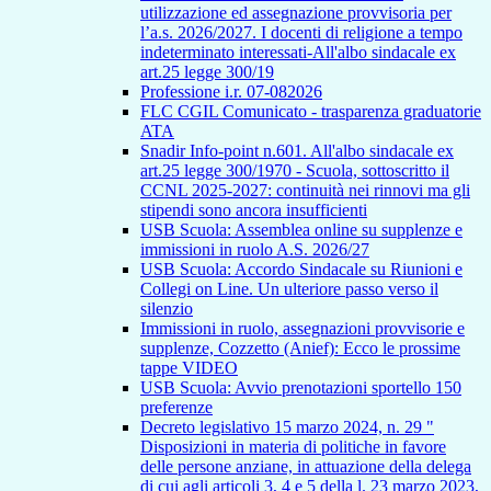
utilizzazione ed assegnazione provvisoria per
l’a.s. 2026/2027. I docenti di religione a tempo
indeterminato interessati-All'albo sindacale ex
art.25 legge 300/19
Professione i.r. 07-082026
FLC CGIL Comunicato - trasparenza graduatorie
ATA
Snadir Info-point n.601. All'albo sindacale ex
art.25 legge 300/1970 - Scuola, sottoscritto il
CCNL 2025-2027: continuità nei rinnovi ma gli
stipendi sono ancora insufficienti
USB Scuola: Assemblea online su supplenze e
immissioni in ruolo A.S. 2026/27
USB Scuola: Accordo Sindacale su Riunioni e
Collegi on Line. Un ulteriore passo verso il
silenzio
Immissioni in ruolo, assegnazioni provvisorie e
supplenze, Cozzetto (Anief): Ecco le prossime
tappe VIDEO
USB Scuola: Avvio prenotazioni sportello 150
preferenze
Decreto legislativo 15 marzo 2024, n. 29 "
Disposizioni in materia di politiche in favore
delle persone anziane, in attuazione della delega
di cui agli articoli 3, 4 e 5 della l. 23 marzo 2023,