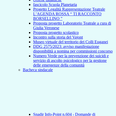
fascicolo Scuola Planetaria
Progetto Legalità Rappresentazione Teatrale
L’AGENDA ROSSA “ TI RACCONTO
BORSELLINO ”
Proposta progetto Laboratorio Teatrale a cura di
Giulia Veronese
Proposta progetto scolastico
Incontro sulla storia del Vajont
Museo virtuale del territorio dei Colli Euganei
DDG 2575/2023: avviso manifestazione
disponibilità a nomina per commissioni concorso
Numero Verde per la prevenzione dei suicidi e
servizio di ascolto psicologico per la gestione
delle emergenze della comunità
Bacheca sindacale
Snadir Info-Point n.604 - Domande di