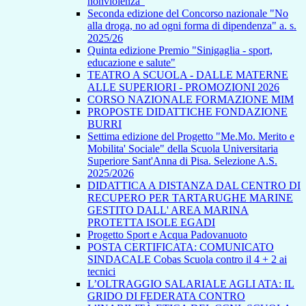
nonviolenza”
Seconda edizione del Concorso nazionale "No
alla droga, no ad ogni forma di dipendenza" a. s.
2025/26
Quinta edizione Premio "Sinigaglia - sport,
educazione e salute"
TEATRO A SCUOLA - DALLE MATERNE
ALLE SUPERIORI - PROMOZIONI 2026
CORSO NAZIONALE FORMAZIONE MIM
PROPOSTE DIDATTICHE FONDAZIONE
BURRI
Settima edizione del Progetto "Me.Mo. Merito e
Mobilita' Sociale" della Scuola Universitaria
Superiore Sant'Anna di Pisa. Selezione A.S.
2025/2026
DIDATTICA A DISTANZA DAL CENTRO DI
RECUPERO PER TARTARUGHE MARINE
GESTITO DALL' AREA MARINA
PROTETTA ISOLE EGADI
Progetto Sport e Acqua Padovanuoto
POSTA CERTIFICATA: COMUNICATO
SINDACALE Cobas Scuola contro il 4 + 2 ai
tecnici
L’OLTRAGGIO SALARIALE AGLI ATA: IL
GRIDO DI FEDERATA CONTRO