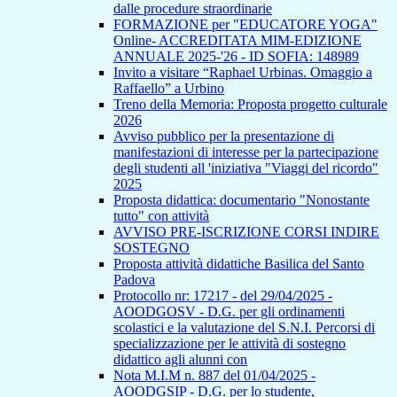
dalle procedure straordinarie
FORMAZIONE per "EDUCATORE YOGA"
Online- ACCREDITATA MIM-EDIZIONE
ANNUALE 2025-'26 - ID SOFIA: 148989
Invito a visitare “Raphael Urbinas. Omaggio a
Raffaello” a Urbino
Treno della Memoria: Proposta progetto culturale
2026
Avviso pubblico per la presentazione di
manifestazioni di interesse per la partecipazione
degli studenti all 'iniziativa "Viaggi del ricordo"
2025
Proposta didattica: documentario "Nonostante
tutto" con attività
AVVISO PRE-ISCRIZIONE CORSI INDIRE
SOSTEGNO
Proposta attività didattiche Basilica del Santo
Padova
Protocollo nr: 17217 - del 29/04/2025 -
AOODGOSV - D.G. per gli ordinamenti
scolastici e la valutazione del S.N.I. Percorsi di
specializzazione per le attività di sostegno
didattico agli alunni con
Nota M.I.M n. 887 del 01/04/2025 -
AOODGSIP - D.G. per lo studente,