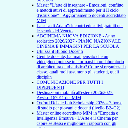
Master "L'arte di insegnare - Emozioni, conflitto
e metodi attivi di apprendimento per il II ciclo
d'istruzione" - Aggiornamento docenti accreditato
MIM
La casa di Adam”: incontri educativi gratuiti per
le scuole del Veneto
ABCINEMA NUOVA EDIZIONE - Anno
scolastico 2026/2027 - PIANO NAZIONALE
CINEMA E IMMAGINI PER LA SCUOLA
Utilizza il Buono Docenti
Gentile docente, hai mai pensato che un
videogioco potesse trasformarsi in un laboratorio
di architettura e urbanistica? Come si organizza la
classe, quali ruoli assumono gli studenti, quali
disciplin
COMUNICAZIONE PER TUTTI I
DIPENDENTI
Destinazioni mobilità all'estero 2026/2027:
Avviso 167911 del MIM
Oxford Debate Lab Scholarship 2026 – 3 borse
di studio per giovani e docenti (livello B2–C2)
Master online accreditato MIM in "Empatia e
Intelligenza Emotiva - L'Arte e il Cinema per
capire se stessi e migliorare i rapporti con gli