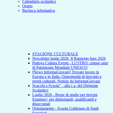
Calendario scolastico
Orario
Bacheca informativa
STAGIONE CULTURALE
Newsletter luglio 2026_Il Rapporto Inps 2026
Padova Cultura Eventi - LU5TRO: cinque anni
di Patrimonio Mondiale UNESCO
[News InformaGiovani] Trovare lavoro in
Europa e in Italia. Opportunità di tirocinio e
premi culturali. Notizie da InformaGiovani
Scacchi a Scuola" - alla c.a. del Dirigente
Scolastico
Luglio 2026 - Borse di studio per tirocini
Erasmus+ per diplomandi, qualificandi e
disoccupati
Orientamento - Scuola Galileiana di Studi
Superiori