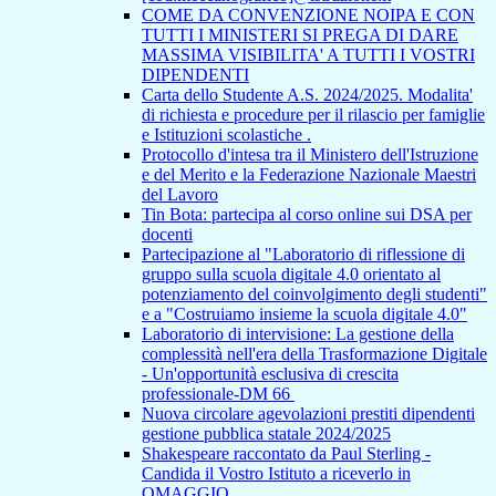
COME DA CONVENZIONE NOIPA E CON
TUTTI I MINISTERI SI PREGA DI DARE
MASSIMA VISIBILITA' A TUTTI I VOSTRI
DIPENDENTI
Carta dello Studente A.S. 2024/2025. Modalita'
di richiesta e procedure per il rilascio per famiglie
e Istituzioni scolastiche .
Protocollo d'intesa tra il Ministero dell'Istruzione
e del Merito e la Federazione Nazionale Maestri
del Lavoro
Tin Bota: partecipa al corso online sui DSA per
docenti
Partecipazione al "Laboratorio di riflessione di
gruppo sulla scuola digitale 4.0 orientato al
potenziamento del coinvolgimento degli studenti"
e a "Costruiamo insieme la scuola digitale 4.0"
Laboratorio di intervisione: La gestione della
complessità nell'era della Trasformazione Digitale
- Un'opportunità esclusiva di crescita
professionale-DM 66
Nuova circolare agevolazioni prestiti dipendenti
gestione pubblica statale 2024/2025
Shakespeare raccontato da Paul Sterling -
Candida il Vostro Istituto a riceverlo in
OMAGGIO