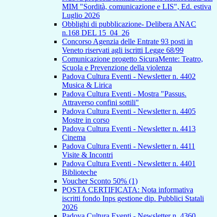
MIM "Sordità, comunicazione e LIS", Ed. estiva
Luglio 2026
Obblighi di pubblicazione- Delibera ANAC
n.168 DEL 15_04_26
Concorso Agenzia delle Entrate 93 posti in
Veneto riservati agli iscritti Legge 68/99
Comunicazione progetto SicuraMente: Teatro,
Scuola e Prevenzione della violenza
Padova Cultura Eventi - Newsletter n. 4402
Musica & Lirica
Padova Cultura Eventi - Mostra "Passus.
Attraverso confini sottili"
Padova Cultura Eventi - Newsletter n. 4405
Mostre in corso
Padova Cultura Eventi - Newsletter n. 4413
Cinema
Padova Cultura Eventi - Newsletter n. 4411
Visite & Incontri
Padova Cultura Eventi - Newsletter n. 4401
Biblioteche
Voucher Sconto 50% (1)
POSTA CERTIFICATA: Nota informativa
iscritti fondo Inps gestione dip. Pubblici Statali
2026
Padova Cultura Eventi - Newsletter n. 4360