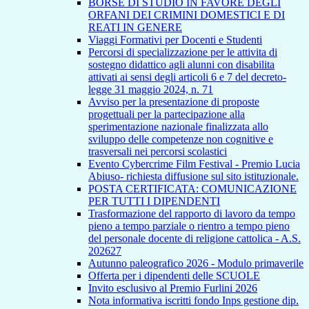
BORSE DI STUDIO IN FAVORE DEGLI
ORFANI DEI CRIMINI DOMESTICI E DI
REATI IN GENERE
Viaggi Formativi per Docenti e Studenti
Percorsi di specializzazione per le attivita di
sostegno didattico agli alunni con disabilita
attivati ai sensi degli articoli 6 e 7 del decreto-
legge 31 maggio 2024, n. 71
Avviso per la presentazione di proposte
progettuali per la partecipazione alla
sperimentazione nazionale finalizzata allo
sviluppo delle competenze non cognitive e
trasversali nei percorsi scolastici
Evento Cybercrime Film Festival - Premio Lucia
Abiuso- richiesta diffusione sul sito istituzionale.
POSTA CERTIFICATA: COMUNICAZIONE
PER TUTTI I DIPENDENTI
Trasformazione del rapporto di lavoro da tempo
pieno a tempo parziale o rientro a tempo pieno
del personale docente di religione cattolica - A.S.
202627
Autunno paleografico 2026 - Modulo primaverile
Offerta per i dipendenti delle SCUOLE
Invito esclusivo al Premio Furlini 2026
Nota informativa iscritti fondo Inps gestione dip.