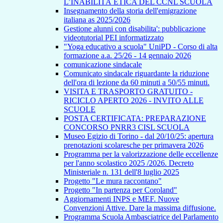
L’INABILITÀ ETICA DEL CCNL SCUOLA
Insegnamento della storia dell'emigrazione
italiana as 2025/2026
Gestione alunni con disabilita': pubblicazione
videotutorial PEI informatizzato
"Yoga educativo a scuola" UniPD - Corso di alta
formazione a.a. 25/26 - 14 gennaio 2026
comunicazione sindacale
Comunicato sindacale riguardante la riduzione
dell'ora di lezione da 60 minuti a 50/55 minuti.
VISITA E TRASPORTO GRATUITO -
RICICLO APERTO 2026 - INVITO ALLE
SCUOLE
POSTA CERTIFICATA: PREPARAZIONE
CONCORSO PNRR3 CISL SCUOLA
Museo Egizio di Torino - dal 20/10/25: apertura
prenotazioni scolaresche per primavera 2026
Programma per la valorizzazione delle eccellenze
per l'anno scolastico 2025 /2026. Decreto
Ministeriale n. 131 dell'8 luglio 2025
Progetto "Le mura raccontano"
Progetto "In partenza per Coroland"
Aggiornamenti INPS e MEF. Nuove
Convenzioni Attive. Dare la massima diffusione.
Programma Scuola Ambasciatrice del Parlamento