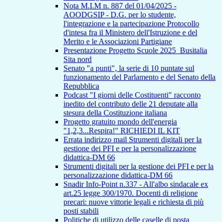
Nota M.I.M n. 887 del 01/04/2025 -
AOODGSIP - D.G. per lo studente,
l'integrazione e la partecipazione Protocollo
d'intesa fra il Ministero dell'Istruzione e del
Merito e le Associazioni Partigiane
Presentazione Progetto Scuole 2025_Busitalia
Sita nord
Senato "a punti", la serie di 10 puntate sul
funzionamento del Parlamento e del Senato della
Repubblica
Podcast "I giorni delle Costituenti" racconto
inedito del contributo delle 21 deputate alla
stesura della Costituzione italiana
Progetto gratuito mondo dell'energia
"1,2,3...Respira!" RICHIEDI IL KIT
Errata indirizzo mail Strumenti digitali per la
gestione dei PFI e per la personalizzazione
didattica-DM 66
Strumenti digitali per la gestione dei PFI e per la
personalizzazione didattica-DM 66
Snadir Info-Point n.337 - All'albo sindacale ex
art.25 legge 300/1970. Docenti di religione
precari: nuove vittorie legali e richiesta di più
posti stabili
Politiche di utilizzo delle caselle di posta