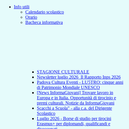
Info utili
Calendario scolastico
Orario
Bacheca informativa
STAGIONE CULTURALE
Newsletter luglio 2026_Il Rapporto Inps 2026
Padova Cultura Eventi - LU5TRO: cinque anni
di Patrimonio Mondiale UNESCO
[News InformaGiovani] Trovare lavoro in
Europa e in Italia. Opportunità di tirocinio e
premi culturali. Notizie da InformaGiovani
Scacchi a Scuola" - alla c.a. del Dirigente
Scolastico
Luglio 2026 - Borse di studio per tirocini
Erasmus+ per diplomandi, qualificandi e
disoccupati