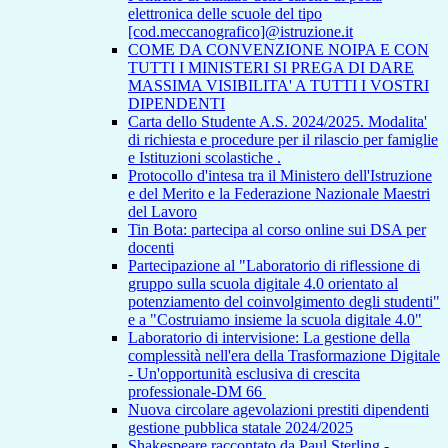
elettronica delle scuole del tipo
[cod.meccanografico]@istruzione.it
COME DA CONVENZIONE NOIPA E CON
TUTTI I MINISTERI SI PREGA DI DARE
MASSIMA VISIBILITA' A TUTTI I VOSTRI
DIPENDENTI
Carta dello Studente A.S. 2024/2025. Modalita'
di richiesta e procedure per il rilascio per famiglie
e Istituzioni scolastiche .
Protocollo d'intesa tra il Ministero dell'Istruzione
e del Merito e la Federazione Nazionale Maestri
del Lavoro
Tin Bota: partecipa al corso online sui DSA per
docenti
Partecipazione al "Laboratorio di riflessione di
gruppo sulla scuola digitale 4.0 orientato al
potenziamento del coinvolgimento degli studenti"
e a "Costruiamo insieme la scuola digitale 4.0"
Laboratorio di intervisione: La gestione della
complessità nell'era della Trasformazione Digitale
- Un'opportunità esclusiva di crescita
professionale-DM 66
Nuova circolare agevolazioni prestiti dipendenti
gestione pubblica statale 2024/2025
Shakespeare raccontato da Paul Sterling -