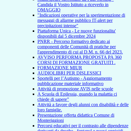
Candida il Vostro Istituto a riceverlo in
OMAGGIO
"Indicazioni operative per la sperimentazione di
messaggi di allarme pubblico IT-alert per
precipitazioni intense"
Piattaforma Unica - Le nuove funzionalita'
disponibili dal 5 dicembre 2024
PNRR - Percorso formativo dedicato ai
componenti delle Comunità di pratiche per
l'apprendimento di cui al D.M. n. 66 del 2023.
AVVISO PERFORMA PROPOSTA PA 360
CORSI DI FORMAZIONE GRATUITI .
FORMAZIONE MIUR
AUDIOLIBRI PER DISLESSICI
Sportelli per l’Autismo - Aggiornamento
pubblicazione materiale informativo
Attività di promozione AVIS nelle scuole
A Scuola di Epilessia, quando la malattia ci
chiede di sapere”
Attività a favore degli alunni con disabilità e delle
loro famiglie.
Presentazione offerta didattica Comune di
Monteriggioni
Percorsi educativi per il contrasto alle dipendenze
derivanti da droghe - fentanyl e nuovi oppioidi