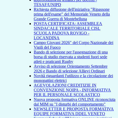
TESAF/UNIPD
Richiesta diffusione dell'iniziativa "Ripassone
prima dell'esame" del Memoriale Veneto della
Grande Guerra di Montebelluna
POSTA CERTIFICATA: ASSEMBLEA
SINDACALE TERRITORIALE CISL
SCUOLA PADOVA ROVIGO -
LOCANDINA
Campo Giovani 2026" del Corpo Nazionale dei
Vigili del Fuoco
Bando di selezione per l'assegnazione di una
borsa di studio riservata a studenti fuori sede
atleti e praticanti Rugby
Avviso di selezione Orientamento Settembre
2026 e Bando di selezione Allievi Ordinari
Novità riguardanti l'utilizzo e la circolazione dei
monopattini elettrici
AGEVOLAZIONI CREDITIZIE IN
CONVENZIONE NOIPA - INFORMATIVA
PER IL PERSONALE SCOLASTICO
Nuova proposta formativa ONLINE riconosciuta
dal MIM su "I disturbi del comportamento"
NEWSLETTER E PROPOSTA FORMATIVA
EQUIPE FORMATIVA DDEL VENETO