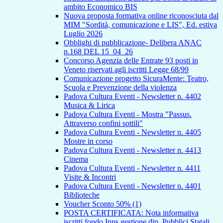
ambito Economico BIS
Nuova proposta formativa online riconosciuta dal
MIM "Sordità, comunicazione e LIS", Ed. estiva
Luglio 2026
Obblighi di pubblicazione- Delibera ANAC
n.168 DEL 15_04_26
Concorso Agenzia delle Entrate 93 posti in
Veneto riservati agli iscritti Legge 68/99
Comunicazione progetto SicuraMente: Teatro,
Scuola e Prevenzione della violenza
Padova Cultura Eventi - Newsletter n. 4402
Musica & Lirica
Padova Cultura Eventi - Mostra "Passus.
Attraverso confini sottili"
Padova Cultura Eventi - Newsletter n. 4405
Mostre in corso
Padova Cultura Eventi - Newsletter n. 4413
Cinema
Padova Cultura Eventi - Newsletter n. 4411
Visite & Incontri
Padova Cultura Eventi - Newsletter n. 4401
Biblioteche
Voucher Sconto 50% (1)
POSTA CERTIFICATA: Nota informativa
iscritti fondo Inps gestione dip. Pubblici Statali