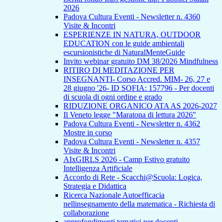
2026
Padova Cultura Eventi - Newsletter n. 4360
Visite & Incontri
ESPERIENZE IN NATURA, OUTDOOR
EDUCATION con le guide ambientali
escursionistiche di NaturalMenteGuide
Invito webinar gratuito DM 38/2026 Mindfulness
RITIRO DI MEDITAZIONE PER
INSEGNANTI- Corso Accred. MIM- 26, 27 e
28 giugno '26- ID SOFIA: 157796 - Per docenti
di scuola di ogni ordine e grado
RIDUZIONE ORGANICO ATA AS 2026-2027
Il Veneto legge "Maratona di lettura 2026"
Padova Cultura Eventi - Newsletter n. 4362
Mostre in corso
Padova Cultura Eventi - Newsletter n. 4357
Visite & Incontri
AIxGIRLS 2026 - Camp Estivo gratuito
Intelligenza Artificiale
Accordo di Rete - Scacchi@Scuola: Logica,
Strategia e Didattica
Ricerca Nazionale Autoefficacia
nellinsegnamento della matematica - Richiesta di
collaborazione
approfondimenti tematici per docenti -