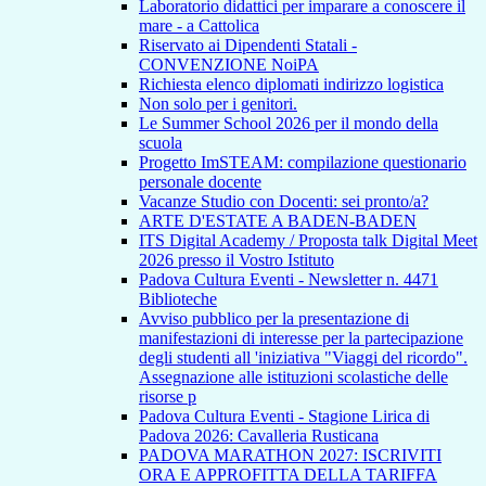
Laboratorio didattici per imparare a conoscere il
mare - a Cattolica
Riservato ai Dipendenti Statali -
CONVENZIONE NoiPA
Richiesta elenco diplomati indirizzo logistica
Non solo per i genitori.
Le Summer School 2026 per il mondo della
scuola
Progetto ImSTEAM: compilazione questionario
personale docente
Vacanze Studio con Docenti: sei pronto/a?
ARTE D'ESTATE A BADEN-BADEN
ITS Digital Academy / Proposta talk Digital Meet
2026 presso il Vostro Istituto
Padova Cultura Eventi - Newsletter n. 4471
Biblioteche
Avviso pubblico per la presentazione di
manifestazioni di interesse per la partecipazione
degli studenti all 'iniziativa "Viaggi del ricordo".
Assegnazione alle istituzioni scolastiche delle
risorse p
Padova Cultura Eventi - Stagione Lirica di
Padova 2026: Cavalleria Rusticana
PADOVA MARATHON 2027: ISCRIVITI
ORA E APPROFITTA DELLA TARIFFA