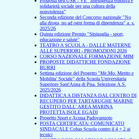
Proposta dell'USR - VE “Intelligenza emotiva e
solidarietà sociale per una cultura della
nonviolenza”
Seconda edizione del Concorso nazionale "No
alla droga, no ad ogni forma di dipendenza" a. s.
2025/26
Quinta edizione Premio "Sinigaglia - sport,
educazione e salute"
TEATRO A SCUOLA - DALLE MATERNE
ALLE SUPERIORI - PROMOZIONI 2026
CORSO NAZIONALE FORMAZIONE MIM
PROPOSTE DIDATTICHE FONDAZIONE
BURRI
Settima edizione del Progetto "Me.Mo. Merito e
Mobilita' Sociale" della Scuola Universitaria
Superiore Sant'Anna di Pisa. Selezione A.S.
2025/2026
DIDATTICA A DISTANZA DAL CENTRO DI
RECUPERO PER TARTARUGHE MARINE
GESTITO DALL' AREA MARINA
PROTETTA ISOLE EGADI
Progetto Sport e Acqua Padovanuoto
POSTA CERTIFICATA: COMUNICATO
SINDACALE Cobas Scuola contro il 4 + 2 ai
tecnici