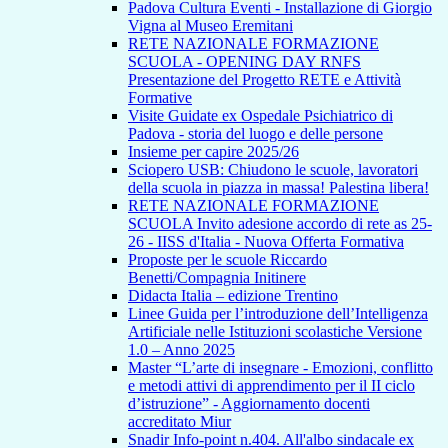
Padova Cultura Eventi - Installazione di Giorgio
Vigna al Museo Eremitani
RETE NAZIONALE FORMAZIONE
SCUOLA - OPENING DAY RNFS
Presentazione del Progetto RETE e Attività
Formative
Visite Guidate ex Ospedale Psichiatrico di
Padova - storia del luogo e delle persone
Insieme per capire 2025/26
Sciopero USB: Chiudono le scuole, lavoratori
della scuola in piazza in massa! Palestina libera!
RETE NAZIONALE FORMAZIONE
SCUOLA Invito adesione accordo di rete as 25-
26 - IISS d'Italia - Nuova Offerta Formativa
Proposte per le scuole Riccardo
Benetti/Compagnia Initinere
Didacta Italia – edizione Trentino
Linee Guida per l’introduzione dell’Intelligenza
Artificiale nelle Istituzioni scolastiche Versione
1.0 – Anno 2025
Master “L’arte di insegnare - Emozioni, conflitto
e metodi attivi di apprendimento per il II ciclo
d’istruzione” - Aggiornamento docenti
accreditato Miur
Snadir Info-point n.404. All'albo sindacale ex