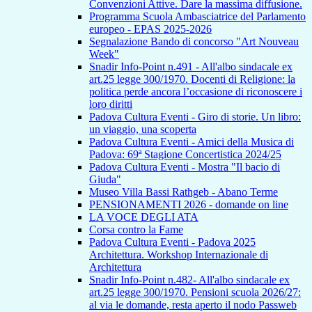
Convenzioni Attive. Dare la massima diffusione.
Programma Scuola Ambasciatrice del Parlamento
europeo - EPAS 2025-2026
Segnalazione Bando di concorso "Art Nouveau
Week"
Snadir Info-Point n.491 - All'albo sindacale ex
art.25 legge 300/1970. Docenti di Religione: la
politica perde ancora l’occasione di riconoscere i
loro diritti
Padova Cultura Eventi - Giro di storie. Un libro:
un viaggio, una scoperta
Padova Cultura Eventi - Amici della Musica di
Padova: 69ª Stagione Concertistica 2024/25
Padova Cultura Eventi - Mostra "Il bacio di
Giuda"
Museo Villa Bassi Rathgeb - Abano Terme
PENSIONAMENTI 2026 - domande on line
LA VOCE DEGLI ATA
Corsa contro la Fame
Padova Cultura Eventi - Padova 2025
Architettura. Workshop Internazionale di
Architettura
Snadir Info-Point n.482- All'albo sindacale ex
art.25 legge 300/1970. Pensioni scuola 2026/27:
al via le domande, resta aperto il nodo Passweb