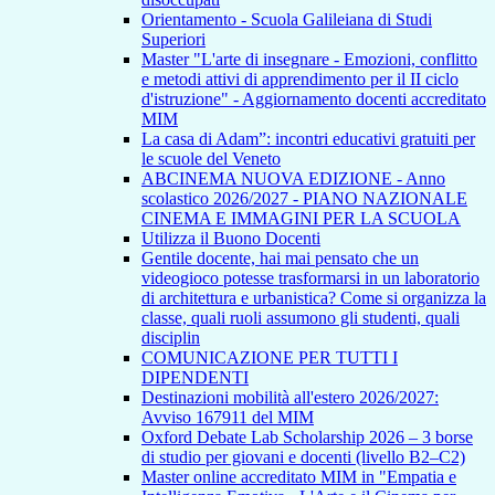
Orientamento - Scuola Galileiana di Studi
Superiori
Master "L'arte di insegnare - Emozioni, conflitto
e metodi attivi di apprendimento per il II ciclo
d'istruzione" - Aggiornamento docenti accreditato
MIM
La casa di Adam”: incontri educativi gratuiti per
le scuole del Veneto
ABCINEMA NUOVA EDIZIONE - Anno
scolastico 2026/2027 - PIANO NAZIONALE
CINEMA E IMMAGINI PER LA SCUOLA
Utilizza il Buono Docenti
Gentile docente, hai mai pensato che un
videogioco potesse trasformarsi in un laboratorio
di architettura e urbanistica? Come si organizza la
classe, quali ruoli assumono gli studenti, quali
disciplin
COMUNICAZIONE PER TUTTI I
DIPENDENTI
Destinazioni mobilità all'estero 2026/2027:
Avviso 167911 del MIM
Oxford Debate Lab Scholarship 2026 – 3 borse
di studio per giovani e docenti (livello B2–C2)
Master online accreditato MIM in "Empatia e