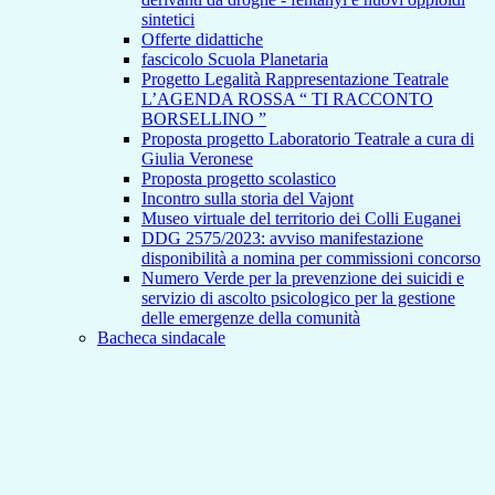
sintetici
Offerte didattiche
fascicolo Scuola Planetaria
Progetto Legalità Rappresentazione Teatrale
L’AGENDA ROSSA “ TI RACCONTO
BORSELLINO ”
Proposta progetto Laboratorio Teatrale a cura di
Giulia Veronese
Proposta progetto scolastico
Incontro sulla storia del Vajont
Museo virtuale del territorio dei Colli Euganei
DDG 2575/2023: avviso manifestazione
disponibilità a nomina per commissioni concorso
Numero Verde per la prevenzione dei suicidi e
servizio di ascolto psicologico per la gestione
delle emergenze della comunità
Bacheca sindacale