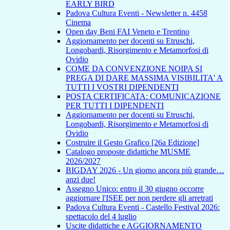
EARLY BIRD
Padova Cultura Eventi - Newsletter n. 4458
Cinema
Open day Beni FAI Veneto e Trentino
Aggiornamento per docenti su Etruschi,
Longobardi, Risorgimento e Metamorfosi di
Ovidio
COME DA CONVENZIONE NOIPA SI
PREGA DI DARE MASSIMA VISIBILITA' A
TUTTI I VOSTRI DIPENDENTI
POSTA CERTIFICATA: COMUNICAZIONE
PER TUTTI I DIPENDENTI
Aggiornamento per docenti su Etruschi,
Longobardi, Risorgimento e Metamorfosi di
Ovidio
Costruire il Gesto Grafico [26a Edizione]
Catalogo proposte didattiche MUSME
2026/2027
BIGDAY 2026 - Un giorno ancora più grande…
anzi due!
Assegno Unico: entro il 30 giugno occorre
aggiornare l'ISEE per non perdere gli arretrati
Padova Cultura Eventi - Castello Festival 2026:
spettacolo del 4 luglio
Uscite didattiche e AGGIORNAMENTO