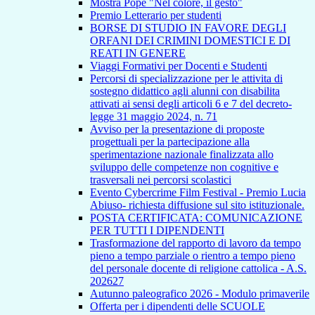
Mostra Pope "Nel colore, il gesto"
Premio Letterario per studenti
BORSE DI STUDIO IN FAVORE DEGLI
ORFANI DEI CRIMINI DOMESTICI E DI
REATI IN GENERE
Viaggi Formativi per Docenti e Studenti
Percorsi di specializzazione per le attivita di
sostegno didattico agli alunni con disabilita
attivati ai sensi degli articoli 6 e 7 del decreto-
legge 31 maggio 2024, n. 71
Avviso per la presentazione di proposte
progettuali per la partecipazione alla
sperimentazione nazionale finalizzata allo
sviluppo delle competenze non cognitive e
trasversali nei percorsi scolastici
Evento Cybercrime Film Festival - Premio Lucia
Abiuso- richiesta diffusione sul sito istituzionale.
POSTA CERTIFICATA: COMUNICAZIONE
PER TUTTI I DIPENDENTI
Trasformazione del rapporto di lavoro da tempo
pieno a tempo parziale o rientro a tempo pieno
del personale docente di religione cattolica - A.S.
202627
Autunno paleografico 2026 - Modulo primaverile
Offerta per i dipendenti delle SCUOLE