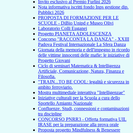
Invito esclusivo al Premio Furlini 2026
Nota informativa iscritti fondo Inps gestione dip.
Pubblici 2026
PROPOSTA DI FORMAZIONE PER LE
SCUOLE - DiBio Unipd e Museo Olivi
Laboratorio Colli Euganei
Progetto PIANETA ADOLESCENZA
Concorso "RACCONTA LA DANZA" - XXIII
Padova Festival Internazionale La Sfera Danza
Giornata della memoria e dell'impegno in ricordo
delle vittime innocenti delle mafie: le iniziative di
Progetto Giovani
Ciclo di seminari Matematica & Intelligenza
Artificiale, Comunicazione, Natura, Finanza e
Filosofia.
"TRAIN...TO BE COOL: legalità e sicurezza in
ambito ferroviario.
Mostra multimediale interattiva "Intelligenzae"
Iniziative culturali per la Scuola a cura dello
Sportello Amianto Nazionale
Confluenze. Studi, connessioni e contaminazioni
tra discipline
CONCORSO PNRR3 - Offerta formativa UIL
IRASE per la preparazione alla prova orale
Proposta progetto Mindfulness & Benessere