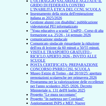
L’OLTRAGGIO SALARIALE AGLI ATA: IL
GRIDO DI FEDERATA CONTRO
L’INABILITÀ ETICA DEL CCNL SCUOLA
Insegnamento della storia dell'emigrazione
italiana as 2025/2026
Gestione alunni con disabilita': pubblicazione
videotutorial PEI informatizzato
"Yoga educativo a scuola" UniPD - Corso di alta
formazione a.a. 25/26 - 14 gennaio 2026
comunicazione sindacale
Comunicato sindacale riguardante la riduzione
dell'ora di lezione da 60 minuti a 50/55 minuti.
VISITA E TRASPORTO GRATUITO -
RICICLO APERTO 2026 - INVITO ALLE
SCUOLE
POSTA CERTIFICATA: PREPARAZIONE
CONCORSO PNRR3 CISL SCUOLA
Museo Egizio di Torino - dal 20/10/25: apertura
prenotazioni scolaresche per primavera 2026
Programma per la valorizzazione delle eccellenze
per l'anno scolastico 2025 /2026. Decreto
Ministeriale n. 131 dell'8 luglio 2025
Progetto "Le mura raccontano"
Progetto "In partenza per Coroland"
Aggiornamenti INPS e MEF. Nuove