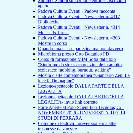
Summer School sull'Unione europea: iscrizioni
aperte
Padova Cultura Eventi - Padova racconta!
Padova Cultura Eventi - Newsletter n. 4317
Biblioteche
Padova Cultura Eventi - Newsletter n. 4314
Musica & Lirica
Padova Cultura Eventi - Newsletter n. 4303
Mostre in corso
Quando una classe partecipa ma non davvero
Microbioma presso Orto Botanico PD
Corso di formazione MIM Sofia dal titolo
"Sindrome da stress occupazionale in ambito
scolastico: mobbing, burnout, stalking"
Mostra d'arte contemporanea "Giancarlo Zen. La
luce fa l'immagine"
Lezione-spettacolo DALLA PARTE DELLA
LEGALITA
Lezione-spettacolo DALLA PARTE DELLA
LEGALITA- invio link corretto
Porte Aperte al Polo Scientifico Tecnologico -
NOVEMBRE 2026 - UNIVERSITA' DEGLI
STUDI DI FERRARA
Comune di Padova - prevenzione malattie
trasmesse da zanzare