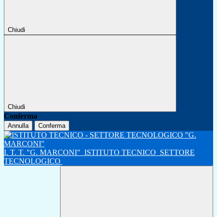
Chiudi
Chiudi
Conferma
Annulla
Conferma
I. T. T. "G. MARCONI"
ISTITUTO TECNICO
SETTORE
TECNOLOGICO