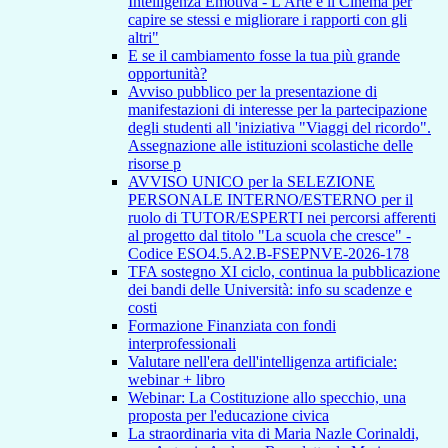
Intelligenza Emotiva - L'Arte e il Cinema per
capire se stessi e migliorare i rapporti con gli
altri"
E se il cambiamento fosse la tua più grande
opportunità?
Avviso pubblico per la presentazione di
manifestazioni di interesse per la partecipazione
degli studenti all 'iniziativa "Viaggi del ricordo".
Assegnazione alle istituzioni scolastiche delle
risorse p
AVVISO UNICO per la SELEZIONE
PERSONALE INTERNO/ESTERNO per il
ruolo di TUTOR/ESPERTI nei percorsi afferenti
al progetto dal titolo "La scuola che cresce" -
Codice ESO4.5.A2.B-FSEPNVE-2026-178
TFA sostegno XI ciclo, continua la pubblicazione
dei bandi delle Università: info su scadenze e
costi
Formazione Finanziata con fondi
interprofessionali
Valutare nell'era dell'intelligenza artificiale:
webinar + libro
Webinar: La Costituzione allo specchio, una
proposta per l'educazione civica
La straordinaria vita di Maria Nazle Corinaldi,