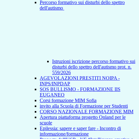
Percorso formativo sui disturbi dello spettro
dell'autismo
Istruzioni iscrizione percorso formativo sui
disturbi dello spettro dell'autismo prot. n.
559/2026
AGEVOLAZIONI PRESTITI NOIPA -
INPS/INPDAP
SOS BULLISMO - FORMAZIONE IIS
EUGANEO
Corsi formazione MIM Sofia
invito alla Scuola di Formazione per Studenti
CORSO NAZIONALE FORMAZIONE MIM
Apertura piattaforma progetto Onland per le
scuole
Epilessia: sapere e saper fare - Incontro di
informazione/formazione