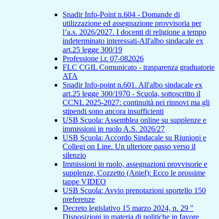
Snadir Info-Point n.604 - Domande di
utilizzazione ed assegnazione provvisoria per
l’a.s. 2026/2027. I docenti di religione a tempo
indeterminato interessati-All'albo sindacale ex
art.25 legge 300/19
Professione i.r. 07-082026
FLC CGIL Comunicato - trasparenza graduatorie
ATA
Snadir Info-point n.601. All'albo sindacale ex
art.25 legge 300/1970 - Scuola, sottoscritto il
CCNL 2025-2027: continuità nei rinnovi ma gli
stipendi sono ancora insufficienti
USB Scuola: Assemblea online su supplenze e
immissioni in ruolo A.S. 2026/27
USB Scuola: Accordo Sindacale su Riunioni e
Collegi on Line. Un ulteriore passo verso il
silenzio
Immissioni in ruolo, assegnazioni provvisorie e
supplenze, Cozzetto (Anief): Ecco le prossime
tappe VIDEO
USB Scuola: Avvio prenotazioni sportello 150
preferenze
Decreto legislativo 15 marzo 2024, n. 29 "
Disposizioni in materia di politiche in favore