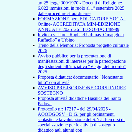
art.25 legge 300/1970 - Docenti di Religione:
6.022 immissioni in ruolo al 1° settembre 2025
dalle procedure straordinarie
FORMAZIONE per "EDUCATORE YOGA"
Online- ACCREDITATA MIM-EDIZIONE
ANNUALE 2025-'26 - ID SOFIA: 148989
Invito a visitare “Raphael Urbinas. Omaggio a
Raffaello” a Urbino
Treno della Memoria: Proposta progetto culturale
2026
Avviso pubblico per la presentazione di
manifestazioni di interesse per la partecipazione
degli studenti all 'iniziativa "Viaggi del ricordo"
2025
Proposta didattica: documentario "Nonostante
tutto" con attività
AVVISO PRE-ISCRIZIONE CORSI INDIRE
SOSTEGNO
Proposta attività didattiche Basilica del Santo
Padova
Protocollo nr: 17217 - del 29/04/2025 -
AOODGOSV - D.G. per gli ordinamenti
scolastici e la valutazione del S.N.I. Percorsi di
specializzazione per le attività di sostegno
didattico agli alunni con