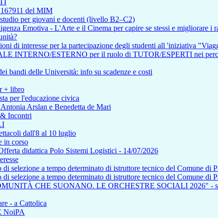
TI
so 167911 del MIM
tudio per giovani e docenti (livello B2–C2)
enza Emotiva - L'Arte e il Cinema per capire se stessi e migliorare i ra
unità?
i di interesse per la partecipazione degli studenti all 'iniziativa "Viagg
RNO/ESTERNO per il ruolo di TUTOR/ESPERTI nei percorsi affere
i bandi delle Università: info su scadenze e costi
r + libro
ta per l'educazione civica
n Antonia Arslan e Benedetta de Mari
 & Incontri
I
tacoli dall'8 al 10 luglio
 in corso
a didattica Polo Sistemi Logistici - 14/07/2026
teresse
so di selezione a tempo determinato di istruttore tecnico del Comune di 
so di selezione a tempo determinato di istruttore tecnico del Comune di 
COMUNITÀ CHE SUONANO. LE ORCHESTRE SOCIALI 2026" - saba
re - a Cattolica
NE NoiPA