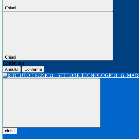
Chiudi
Chiudi
Conferma
Annulla
Conferma
close