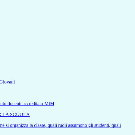
aGiovani
mento docenti accreditato MIM
ER LA SCUOLA
e si organizza la classe, quali ruoli assumono gli studenti, quali