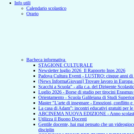
Info utili
Calendario scolastico
Orario
Bacheca informativa
STAGIONE CULTURALE
Newsletter luglio 2026_Il Rapporto Inps 2026
Padova Cultura Eventi - LU5TRO: cinque anni 
[News InformaGiovani] Trovare lavoro in Europa e i
Scacchi a Scuola" - alla c.a. del Dirigente Scolasti
Luglio 2026 - Borse di studio per tirocini Erasmus
Orientamento - Scuola Galileiana di Studi Superior
Master "L'arte di insegnare - Emozioni, conflitto e
La casa di Adam”: incontri educativi gratuiti per l
ABCINEMA NUOVA EDIZIONE - Anno scolas
Utilizza il Buono Docenti
Gentile docente, hai mai pensato che un videogioco p
disciplin