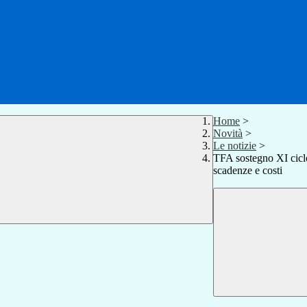
Home
>
Novità
>
Le notizie
>
TFA sostegno XI ciclo
scadenze e costi