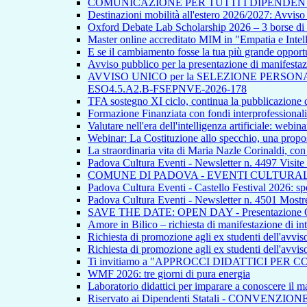
COMUNICAZIONE PER TUTTI I DIPENDEN
Destinazioni mobilità all'estero 2026/2027: Avvi
Oxford Debate Lab Scholarship 2026 – 3 borse di s
Master online accreditato MIM in "Empatia e Intellig
E se il cambiamento fosse la tua più grande opport
Avviso pubblico per la presentazione di manifestazion
AVVISO UNICO per la SELEZIONE PERSONALE INTE
ESO4.5.A2.B-FSEPNVE-2026-178
TFA sostegno XI ciclo, continua la pubblicazione de
Formazione Finanziata con fondi interprofessionali
Valutare nell'era dell'intelligenza artificiale: webina
Webinar: La Costituzione allo specchio, una propos
La straordinaria vita di Maria Nazle Corinaldi, co
Padova Cultura Eventi - Newsletter n. 4497 Visite
COMUNE DI PADOVA - EVENTI CULTURAL
Padova Cultura Eventi - Castello Festival 2026: spet
Padova Cultura Eventi - Newsletter n. 4501 Mostre
SAVE THE DATE: OPEN DAY - Presentazione Offert
Amore in Bilico – richiesta di manifestazione di in
Richiesta di promozione agli ex studenti dell'avvi
Richiesta di promozione agli ex studenti dell'avvi
Ti invitiamo a "APPROCCI DIDATTICI PER 
WMF 2026: tre giorni di pura energia
Laboratorio didattici per imparare a conoscere il ma
Riservato ai Dipendenti Statali - CONVENZIO