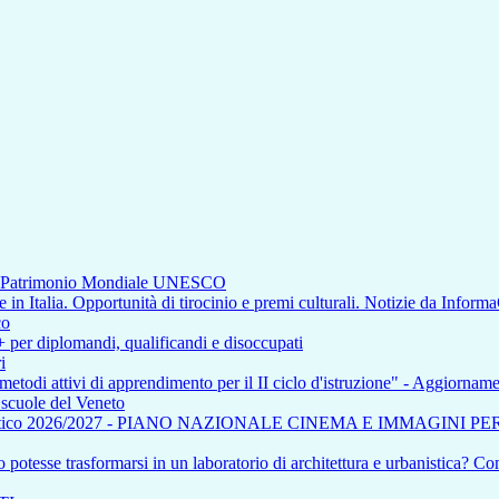
di Patrimonio Mondiale UNESCO
n Italia. Opportunità di tirocinio e premi culturali. Notizie da Inform
co
+ per diplomandi, qualificandi e disoccupati
i
 metodi attivi di apprendimento per il II ciclo d'istruzione" - Aggiorna
e scuole del Veneto
tico 2026/2027 - PIANO NAZIONALE CINEMA E IMMAGINI P
otesse trasformarsi in un laboratorio di architettura e urbanistica? Com