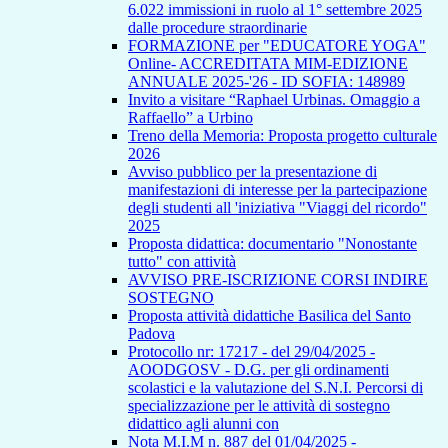
6.022 immissioni in ruolo al 1° settembre 2025
dalle procedure straordinarie
FORMAZIONE per "EDUCATORE YOGA"
Online- ACCREDITATA MIM-EDIZIONE
ANNUALE 2025-'26 - ID SOFIA: 148989
Invito a visitare “Raphael Urbinas. Omaggio a
Raffaello” a Urbino
Treno della Memoria: Proposta progetto culturale
2026
Avviso pubblico per la presentazione di
manifestazioni di interesse per la partecipazione
degli studenti all 'iniziativa "Viaggi del ricordo"
2025
Proposta didattica: documentario "Nonostante
tutto" con attività
AVVISO PRE-ISCRIZIONE CORSI INDIRE
SOSTEGNO
Proposta attività didattiche Basilica del Santo
Padova
Protocollo nr: 17217 - del 29/04/2025 -
AOODGOSV - D.G. per gli ordinamenti
scolastici e la valutazione del S.N.I. Percorsi di
specializzazione per le attività di sostegno
didattico agli alunni con
Nota M.I.M n. 887 del 01/04/2025 -