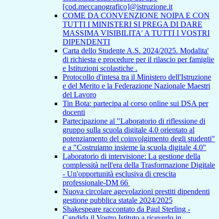
[cod.meccanografico]@istruzione.it
COME DA CONVENZIONE NOIPA E CON
TUTTI I MINISTERI SI PREGA DI DARE
MASSIMA VISIBILITA' A TUTTI I VOSTRI
DIPENDENTI
Carta dello Studente A.S. 2024/2025. Modalita'
di richiesta e procedure per il rilascio per famiglie
e Istituzioni scolastiche .
Protocollo d'intesa tra il Ministero dell'Istruzione
e del Merito e la Federazione Nazionale Maestri
del Lavoro
Tin Bota: partecipa al corso online sui DSA per
docenti
Partecipazione al "Laboratorio di riflessione di
gruppo sulla scuola digitale 4.0 orientato al
potenziamento del coinvolgimento degli studenti"
e a "Costruiamo insieme la scuola digitale 4.0"
Laboratorio di intervisione: La gestione della
complessità nell'era della Trasformazione Digitale
- Un'opportunità esclusiva di crescita
professionale-DM 66
Nuova circolare agevolazioni prestiti dipendenti
gestione pubblica statale 2024/2025
Shakespeare raccontato da Paul Sterling -
Candida il Vostro Istituto a riceverlo in