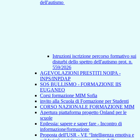
dell'autismo
Istruzioni iscrizione percorso formativo sui
disturbi dello spettro dell'autismo prot. n.
559/2026
AGEVOLAZIONI PRESTITI NOIPA -
INPS/INPDAP
SOS BULLISMO - FORMAZIONE IIS
EUGANEO
Corsi formazione MIM Sofia
invito alla Scuola di Formazione per Studenti
CORSO NAZIONALE FORMAZIONE MIM
Apertura piattaforma progetto Onland per le
scuole
Epilessia: sapere e saper fare - Incontro di
informazione/formazione
Proposta dell'USR - VE “Intelligenza emotiva e