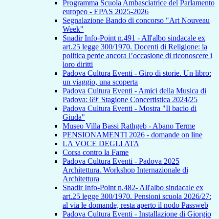
Programma Scuola Ambasciatrice del Parlamento
europeo - EPAS 2025-2026
Segnalazione Bando di concorso "Art Nouveau
Week"
Snadir Info-Point n.491 - All'albo sindacale ex
art.25 legge 300/1970. Docenti di Religione: la
politica perde ancora l’occasione di riconoscere i
loro diritti
Padova Cultura Eventi - Giro di storie. Un libro:
un viaggio, una scoperta
Padova Cultura Eventi - Amici della Musica di
Padova: 69ª Stagione Concertistica 2024/25
Padova Cultura Eventi - Mostra "Il bacio di
Giuda"
Museo Villa Bassi Rathgeb - Abano Terme
PENSIONAMENTI 2026 - domande on line
LA VOCE DEGLI ATA
Corsa contro la Fame
Padova Cultura Eventi - Padova 2025
Architettura. Workshop Internazionale di
Architettura
Snadir Info-Point n.482- All'albo sindacale ex
art.25 legge 300/1970. Pensioni scuola 2026/27:
al via le domande, resta aperto il nodo Passweb
Padova Cultura Eventi - Installazione di Giorgio