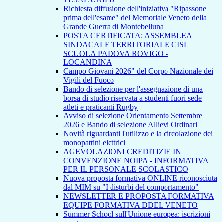
Richiesta diffusione dell'iniziativa "Ripassone
prima dell'esame" del Memoriale Veneto della
Grande Guerra di Montebelluna
POSTA CERTIFICATA: ASSEMBLEA
SINDACALE TERRITORIALE CISL
SCUOLA PADOVA ROVIGO -
LOCANDINA
Campo Giovani 2026" del Corpo Nazionale dei
Vigili del Fuoco
Bando di selezione per l'assegnazione di una
borsa di studio riservata a studenti fuori sede
atleti e praticanti Rugby
Avviso di selezione Orientamento Settembre
2026 e Bando di selezione Allievi Ordinari
Novità riguardanti l'utilizzo e la circolazione dei
monopattini elettrici
AGEVOLAZIONI CREDITIZIE IN
CONVENZIONE NOIPA - INFORMATIVA
PER IL PERSONALE SCOLASTICO
Nuova proposta formativa ONLINE riconosciuta
dal MIM su "I disturbi del comportamento"
NEWSLETTER E PROPOSTA FORMATIVA
EQUIPE FORMATIVA DDEL VENETO
Summer School sull'Unione europea: iscrizioni