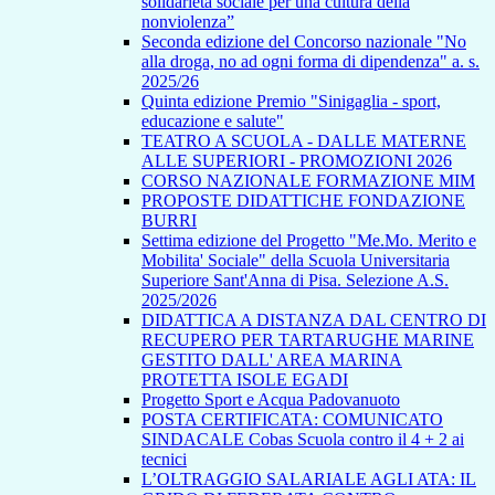
solidarietà sociale per una cultura della
nonviolenza”
Seconda edizione del Concorso nazionale "No
alla droga, no ad ogni forma di dipendenza" a. s.
2025/26
Quinta edizione Premio "Sinigaglia - sport,
educazione e salute"
TEATRO A SCUOLA - DALLE MATERNE
ALLE SUPERIORI - PROMOZIONI 2026
CORSO NAZIONALE FORMAZIONE MIM
PROPOSTE DIDATTICHE FONDAZIONE
BURRI
Settima edizione del Progetto "Me.Mo. Merito e
Mobilita' Sociale" della Scuola Universitaria
Superiore Sant'Anna di Pisa. Selezione A.S.
2025/2026
DIDATTICA A DISTANZA DAL CENTRO DI
RECUPERO PER TARTARUGHE MARINE
GESTITO DALL' AREA MARINA
PROTETTA ISOLE EGADI
Progetto Sport e Acqua Padovanuoto
POSTA CERTIFICATA: COMUNICATO
SINDACALE Cobas Scuola contro il 4 + 2 ai
tecnici
L’OLTRAGGIO SALARIALE AGLI ATA: IL