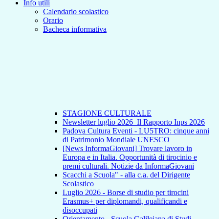
Info utili
Calendario scolastico
Orario
Bacheca informativa
STAGIONE CULTURALE
Newsletter luglio 2026_Il Rapporto Inps 2026
Padova Cultura Eventi - LU5TRO: cinque anni
di Patrimonio Mondiale UNESCO
[News InformaGiovani] Trovare lavoro in
Europa e in Italia. Opportunità di tirocinio e
premi culturali. Notizie da InformaGiovani
Scacchi a Scuola" - alla c.a. del Dirigente
Scolastico
Luglio 2026 - Borse di studio per tirocini
Erasmus+ per diplomandi, qualificandi e
disoccupati
Orientamento - Scuola Galileiana di Studi