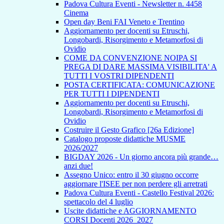
Padova Cultura Eventi - Newsletter n. 4458
Cinema
Open day Beni FAI Veneto e Trentino
Aggiornamento per docenti su Etruschi,
Longobardi, Risorgimento e Metamorfosi di
Ovidio
COME DA CONVENZIONE NOIPA SI
PREGA DI DARE MASSIMA VISIBILITA' A
TUTTI I VOSTRI DIPENDENTI
POSTA CERTIFICATA: COMUNICAZIONE
PER TUTTI I DIPENDENTI
Aggiornamento per docenti su Etruschi,
Longobardi, Risorgimento e Metamorfosi di
Ovidio
Costruire il Gesto Grafico [26a Edizione]
Catalogo proposte didattiche MUSME
2026/2027
BIGDAY 2026 - Un giorno ancora più grande…
anzi due!
Assegno Unico: entro il 30 giugno occorre
aggiornare l'ISEE per non perdere gli arretrati
Padova Cultura Eventi - Castello Festival 2026:
spettacolo del 4 luglio
Uscite didattiche e AGGIORNAMENTO
CORSI Docenti 2026_2027