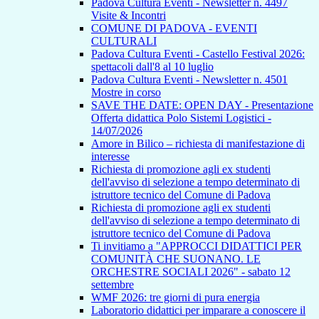
Padova Cultura Eventi - Newsletter n. 4497
Visite & Incontri
COMUNE DI PADOVA - EVENTI
CULTURALI
Padova Cultura Eventi - Castello Festival 2026:
spettacoli dall'8 al 10 luglio
Padova Cultura Eventi - Newsletter n. 4501
Mostre in corso
SAVE THE DATE: OPEN DAY - Presentazione
Offerta didattica Polo Sistemi Logistici -
14/07/2026
Amore in Bilico – richiesta di manifestazione di
interesse
Richiesta di promozione agli ex studenti
dell'avviso di selezione a tempo determinato di
istruttore tecnico del Comune di Padova
Richiesta di promozione agli ex studenti
dell'avviso di selezione a tempo determinato di
istruttore tecnico del Comune di Padova
Ti invitiamo a "APPROCCI DIDATTICI PER
COMUNITÀ CHE SUONANO. LE
ORCHESTRE SOCIALI 2026" - sabato 12
settembre
WMF 2026: tre giorni di pura energia
Laboratorio didattici per imparare a conoscere il