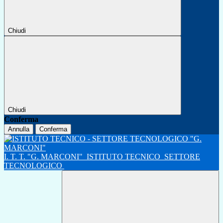
Chiudi
Chiudi
Conferma
Annulla
Conferma
I. T. T. "G. MARCONI"
ISTITUTO TECNICO
SETTORE
TECNOLOGICO