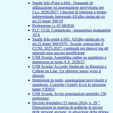
Snadir Info-Point n.604 - Domande di
utilizzazione ed assegnazione provvisoria per
l’a.s. 2026/2027. I docenti di religione a tempo
indeterminato interessati-All'albo sindacale ex
art.25 legge 300/19
Professione i.r. 07-082026
FLC CGIL Comunicato - trasparenza graduatorie
ATA
Snadir Info-point n.601. All'albo sindacale ex
art.25 legge 300/1970 - Scuola, sottoscritto il
CCNL 2025-2027: continuità nei rinnovi ma gli
stipendi sono ancora insufficienti
USB Scuola: Assemblea online su supplenze e
immissioni in ruolo A.S. 2026/27
USB Scuola: Accordo Sindacale su Riunioni e
Collegi on Line. Un ulteriore passo verso il
silenzio
Immissioni in ruolo, assegnazioni provvisorie e
supplenze, Cozzetto (Anief): Ecco le prossime
tappe VIDEO
USB Scuola: Avvio prenotazioni sportello 150
preferenze
Decreto legislativo 15 marzo 2024, n. 29 "
Disposizioni in materia di politiche in favore
delle persone anziane, in attuazione della delega