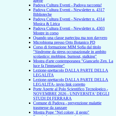
aperte
Padova Cultura Eventi - Padova racconta!
Padova Cultura Eventi - Newsletter n. 4317
Biblioteche
Padova Cultura Eventi - Newsletter n. 4314
Musica & Lirica
Padova Cultura Eventi - Newsletter n. 4303
Mostre in corso
Quando una classe partecipa ma non davvero
Microbioma presso Orto Botanico PD
Corso di formazione MIM Sofia dal titolo
"Sindrome da stress occupazionale in ambito
scolastico: mobbing, burnout, stalking"
Mostra d'arte contemporanea "Giancarlo Zen. La
luce fa l'immagine"
Lezione-spettacolo DALLA PARTE DELLA
LEGALITA
Lezione-spettacolo DALLA PARTE DELLA
LEGALITA- invio link corretto
Porte Aperte al Polo Scientifico Tecnologico -
NOVEMBRE 2026 - UNIVERSITA' DEGLI
STUDI DI FERRARA
Comune di Padova - prevenzione malattie
trasmesse da zanzare
Mostra Pope "Nel colore, il gesto"