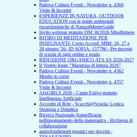
Padova Cultura Eventi - Newsletter n. 4360
Visite & Incontri
ESPERIENZE IN NATURA, OUTDOOR
EDUCATION con le guide ambientali
escursionistiche di NaturalMenteGuide
Invito webinar gratuito DM 38/2026 Mindfulness
RITIRO DI MEDITAZIONE PER
INSEGNANTI- Corso Accred. MIM- 26, 27 e
28 giugno '26- ID SOFIA: 157796 - Per docenti
di scuola di ogni ordine e grado
RIDUZIONE ORGANICO ATA AS 2026-2027
Il Veneto legge "Maratona di lettura 2026"
Padova Cultura Eventi - Newsletter n. 4362
Mostre in corso
Padova Cultura Eventi - Newsletter n. 4357
Visite & Incontri
AIxGIRLS 2026 - Camp Estivo gratuito
Intelligenza Artificiale
Accordo di Rete - Scacchi@Scuola: Logica,
Strategia e Didattica
Ricerca Nazionale Autoefficacia
nellinsegnamento della matematica - Richiesta di
collaborazione
approfondimenti tematici per docenti -
TESAF/UNIPD