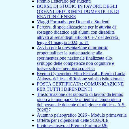
Premio Letterario per studenti
BORSE DI STUDIO IN FAVORE DEGLI
ORFANI DEI CRIMINI DOMESTICI E DI
REATI IN GENERE
Viaggi Formativi per Docenti e Studenti
Percorsi di specializzazione per le attivita di
sostegno didattico agli alunni con disabilita
attivati ai sensi degli articoli 6 e 7 del decreto-
legge 31 maggio 2024, n. 71
Avviso per la presentazione di proposte
progettuali per la partecipazione alla
sperimentazione nazionale finalizzata allo
sviluppo delle competenze non cognitive e
trasversali nei percorsi scolastici
Evento Cybercrime Film Festival - Premio Lucia
Abiuso- richiesta diffusione sul sito istituzionale.
POSTA CERTIFICATA: COMUNICAZIONE
PER TUTTI I DIPENDENTI
Trasformazione del rapporto di lavoro da tempo
pieno a tempo parziale o rientro a tempo pieno
del personale docente di religione cattolica - A.S.
202627
Autunno paleografico 2026 - Modulo primaverile
Offerta per i dipendenti delle SCUOLE
Invito esclusivo al Premio Furlini 2026