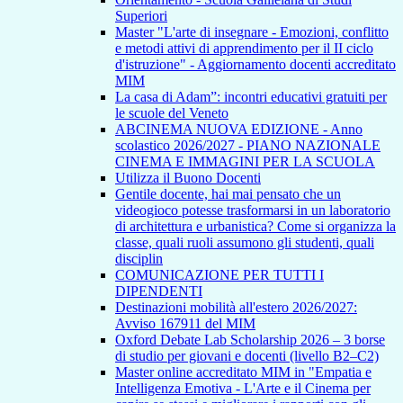
Superiori
Master "L'arte di insegnare - Emozioni, conflitto
e metodi attivi di apprendimento per il II ciclo
d'istruzione" - Aggiornamento docenti accreditato
MIM
La casa di Adam”: incontri educativi gratuiti per
le scuole del Veneto
ABCINEMA NUOVA EDIZIONE - Anno
scolastico 2026/2027 - PIANO NAZIONALE
CINEMA E IMMAGINI PER LA SCUOLA
Utilizza il Buono Docenti
Gentile docente, hai mai pensato che un
videogioco potesse trasformarsi in un laboratorio
di architettura e urbanistica? Come si organizza la
classe, quali ruoli assumono gli studenti, quali
disciplin
COMUNICAZIONE PER TUTTI I
DIPENDENTI
Destinazioni mobilità all'estero 2026/2027:
Avviso 167911 del MIM
Oxford Debate Lab Scholarship 2026 – 3 borse
di studio per giovani e docenti (livello B2–C2)
Master online accreditato MIM in "Empatia e
Intelligenza Emotiva - L'Arte e il Cinema per