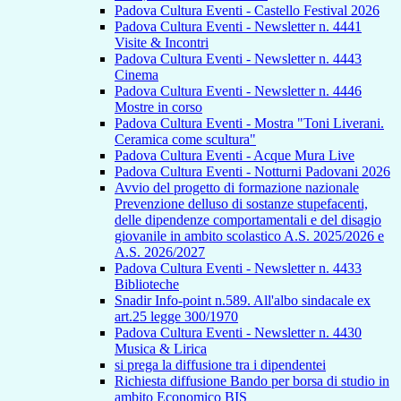
Padova Cultura Eventi - Castello Festival 2026
Padova Cultura Eventi - Newsletter n. 4441
Visite & Incontri
Padova Cultura Eventi - Newsletter n. 4443
Cinema
Padova Cultura Eventi - Newsletter n. 4446
Mostre in corso
Padova Cultura Eventi - Mostra "Toni Liverani.
Ceramica come scultura"
Padova Cultura Eventi - Acque Mura Live
Padova Cultura Eventi - Notturni Padovani 2026
Avvio del progetto di formazione nazionale
Prevenzione delluso di sostanze stupefacenti,
delle dipendenze comportamentali e del disagio
giovanile in ambito scolastico A.S. 2025/2026 e
A.S. 2026/2027
Padova Cultura Eventi - Newsletter n. 4433
Biblioteche
Snadir Info-point n.589. All'albo sindacale ex
art.25 legge 300/1970
Padova Cultura Eventi - Newsletter n. 4430
Musica & Lirica
si prega la diffusione tra i dipendentei
Richiesta diffusione Bando per borsa di studio in
ambito Economico BIS