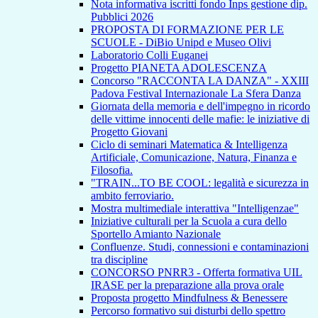
Nota informativa iscritti fondo Inps gestione dip.
Pubblici 2026
PROPOSTA DI FORMAZIONE PER LE
SCUOLE - DiBio Unipd e Museo Olivi
Laboratorio Colli Euganei
Progetto PIANETA ADOLESCENZA
Concorso "RACCONTA LA DANZA" - XXIII
Padova Festival Internazionale La Sfera Danza
Giornata della memoria e dell'impegno in ricordo
delle vittime innocenti delle mafie: le iniziative di
Progetto Giovani
Ciclo di seminari Matematica & Intelligenza
Artificiale, Comunicazione, Natura, Finanza e
Filosofia.
"TRAIN...TO BE COOL: legalità e sicurezza in
ambito ferroviario.
Mostra multimediale interattiva "Intelligenzae"
Iniziative culturali per la Scuola a cura dello
Sportello Amianto Nazionale
Confluenze. Studi, connessioni e contaminazioni
tra discipline
CONCORSO PNRR3 - Offerta formativa UIL
IRASE per la preparazione alla prova orale
Proposta progetto Mindfulness & Benessere
Percorso formativo sui disturbi dello spettro