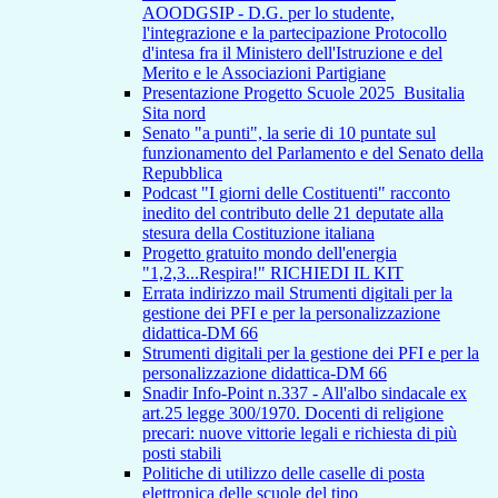
AOODGSIP - D.G. per lo studente,
l'integrazione e la partecipazione Protocollo
d'intesa fra il Ministero dell'Istruzione e del
Merito e le Associazioni Partigiane
Presentazione Progetto Scuole 2025_Busitalia
Sita nord
Senato "a punti", la serie di 10 puntate sul
funzionamento del Parlamento e del Senato della
Repubblica
Podcast "I giorni delle Costituenti" racconto
inedito del contributo delle 21 deputate alla
stesura della Costituzione italiana
Progetto gratuito mondo dell'energia
"1,2,3...Respira!" RICHIEDI IL KIT
Errata indirizzo mail Strumenti digitali per la
gestione dei PFI e per la personalizzazione
didattica-DM 66
Strumenti digitali per la gestione dei PFI e per la
personalizzazione didattica-DM 66
Snadir Info-Point n.337 - All'albo sindacale ex
art.25 legge 300/1970. Docenti di religione
precari: nuove vittorie legali e richiesta di più
posti stabili
Politiche di utilizzo delle caselle di posta
elettronica delle scuole del tipo