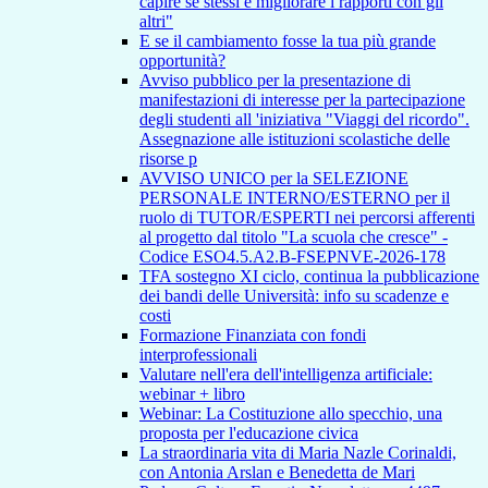
capire se stessi e migliorare i rapporti con gli
altri"
E se il cambiamento fosse la tua più grande
opportunità?
Avviso pubblico per la presentazione di
manifestazioni di interesse per la partecipazione
degli studenti all 'iniziativa "Viaggi del ricordo".
Assegnazione alle istituzioni scolastiche delle
risorse p
AVVISO UNICO per la SELEZIONE
PERSONALE INTERNO/ESTERNO per il
ruolo di TUTOR/ESPERTI nei percorsi afferenti
al progetto dal titolo "La scuola che cresce" -
Codice ESO4.5.A2.B-FSEPNVE-2026-178
TFA sostegno XI ciclo, continua la pubblicazione
dei bandi delle Università: info su scadenze e
costi
Formazione Finanziata con fondi
interprofessionali
Valutare nell'era dell'intelligenza artificiale:
webinar + libro
Webinar: La Costituzione allo specchio, una
proposta per l'educazione civica
La straordinaria vita di Maria Nazle Corinaldi,
con Antonia Arslan e Benedetta de Mari