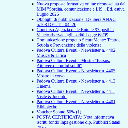
Nuova proposta formativa online riconosciuta dal
MIM "Sordità, comunicazione e LIS", Ed. estiva
Luglio 2026
Obblighi di pubblicazione- Delibera ANAC
n.168 DEL 15_04_26
Concorso Agenzia delle Entrate 93 posti in
Veneto riservati agli iscritti Legge 68/99
Comunicazione progetto SicuraMente: Teatro,
Scuola e Prevenzione della violenza
Padova Cultura Eventi - Newsletter n. 4402
Musica & Lirica
Padova Cultura Eventi - Mostra "Passus.
Attraverso confini sottili"
Padova Cultura Eventi - Newsletter n. 4405
Mostre in corso
Padova Cultura Eventi - Newsletter n. 4413
Cinema
Padova Cultura Eventi - Newsletter n. 4411
Visite & Incontri
Padova Cultura Eventi - Newsletter n. 4401
Biblioteche
Voucher Sconto 50% (1)
POSTA CERTIFICATA: Nota informativa
iscritti fondo Inps gestione dip. Pubblici Statali
2026