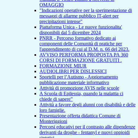
OMAGGIO
"Indicazioni operative per la sperimentazione di
messaggi di allarme pubblico IT-alert per
precipitazioni intense"
Piattaforma Unica - Le nuove funzionalita'
disponibili dal 5 dicembre 2024
PNRR - Percorso formativo dedicato ai
componenti delle Comunità di pratiche per
l'apprendimento di cui al D.M. n. 66 del 2023.
AVVISO PERFORMA PROPOSTA PA 360
CORSI DI FORMAZIONE GRATUITI .
FORMAZIONE MIUR
AUDIOLIBRI PER DISLESSICI
Sportelli per l’Autismo - Aggiornamento
pubblicazione materiale informativo
Attività di promozione AVIS nelle scuole
A Scuola di Epilessia, quando la malattia ci
chiede di sapere”
Attività a favore degli alunni con disabilità e delle
loro famiglie.
Presentazione offerta didattica Comune di
Monteriggioni
Percorsi educativi per il contrasto alle dipendenze
derivanti da droghe - fentanyl e nuovi oppioidi
sintetici