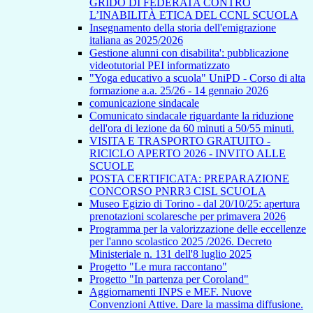
GRIDO DI FEDERATA CONTRO
L’INABILITÀ ETICA DEL CCNL SCUOLA
Insegnamento della storia dell'emigrazione
italiana as 2025/2026
Gestione alunni con disabilita': pubblicazione
videotutorial PEI informatizzato
"Yoga educativo a scuola" UniPD - Corso di alta
formazione a.a. 25/26 - 14 gennaio 2026
comunicazione sindacale
Comunicato sindacale riguardante la riduzione
dell'ora di lezione da 60 minuti a 50/55 minuti.
VISITA E TRASPORTO GRATUITO -
RICICLO APERTO 2026 - INVITO ALLE
SCUOLE
POSTA CERTIFICATA: PREPARAZIONE
CONCORSO PNRR3 CISL SCUOLA
Museo Egizio di Torino - dal 20/10/25: apertura
prenotazioni scolaresche per primavera 2026
Programma per la valorizzazione delle eccellenze
per l'anno scolastico 2025 /2026. Decreto
Ministeriale n. 131 dell'8 luglio 2025
Progetto "Le mura raccontano"
Progetto "In partenza per Coroland"
Aggiornamenti INPS e MEF. Nuove
Convenzioni Attive. Dare la massima diffusione.