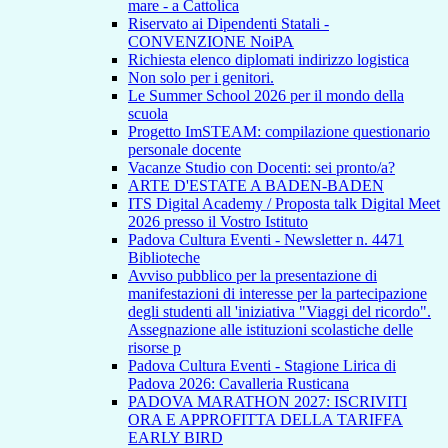
mare - a Cattolica
Riservato ai Dipendenti Statali -
CONVENZIONE NoiPA
Richiesta elenco diplomati indirizzo logistica
Non solo per i genitori.
Le Summer School 2026 per il mondo della
scuola
Progetto ImSTEAM: compilazione questionario
personale docente
Vacanze Studio con Docenti: sei pronto/a?
ARTE D'ESTATE A BADEN-BADEN
ITS Digital Academy / Proposta talk Digital Meet
2026 presso il Vostro Istituto
Padova Cultura Eventi - Newsletter n. 4471
Biblioteche
Avviso pubblico per la presentazione di
manifestazioni di interesse per la partecipazione
degli studenti all 'iniziativa "Viaggi del ricordo".
Assegnazione alle istituzioni scolastiche delle
risorse p
Padova Cultura Eventi - Stagione Lirica di
Padova 2026: Cavalleria Rusticana
PADOVA MARATHON 2027: ISCRIVITI
ORA E APPROFITTA DELLA TARIFFA
EARLY BIRD