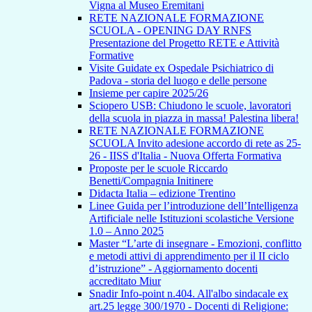
Vigna al Museo Eremitani
RETE NAZIONALE FORMAZIONE
SCUOLA - OPENING DAY RNFS
Presentazione del Progetto RETE e Attività
Formative
Visite Guidate ex Ospedale Psichiatrico di
Padova - storia del luogo e delle persone
Insieme per capire 2025/26
Sciopero USB: Chiudono le scuole, lavoratori
della scuola in piazza in massa! Palestina libera!
RETE NAZIONALE FORMAZIONE
SCUOLA Invito adesione accordo di rete as 25-
26 - IISS d'Italia - Nuova Offerta Formativa
Proposte per le scuole Riccardo
Benetti/Compagnia Initinere
Didacta Italia – edizione Trentino
Linee Guida per l’introduzione dell’Intelligenza
Artificiale nelle Istituzioni scolastiche Versione
1.0 – Anno 2025
Master “L’arte di insegnare - Emozioni, conflitto
e metodi attivi di apprendimento per il II ciclo
d’istruzione” - Aggiornamento docenti
accreditato Miur
Snadir Info-point n.404. All'albo sindacale ex
art.25 legge 300/1970 - Docenti di Religione: