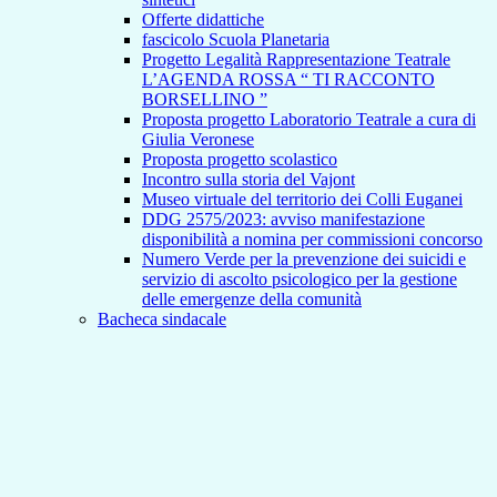
Offerte didattiche
fascicolo Scuola Planetaria
Progetto Legalità Rappresentazione Teatrale
L’AGENDA ROSSA “ TI RACCONTO
BORSELLINO ”
Proposta progetto Laboratorio Teatrale a cura di
Giulia Veronese
Proposta progetto scolastico
Incontro sulla storia del Vajont
Museo virtuale del territorio dei Colli Euganei
DDG 2575/2023: avviso manifestazione
disponibilità a nomina per commissioni concorso
Numero Verde per la prevenzione dei suicidi e
servizio di ascolto psicologico per la gestione
delle emergenze della comunità
Bacheca sindacale