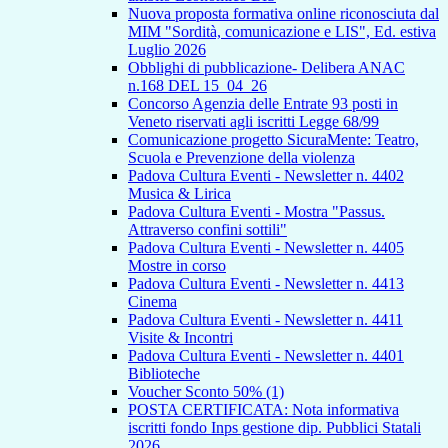
Nuova proposta formativa online riconosciuta dal
MIM "Sordità, comunicazione e LIS", Ed. estiva
Luglio 2026
Obblighi di pubblicazione- Delibera ANAC
n.168 DEL 15_04_26
Concorso Agenzia delle Entrate 93 posti in
Veneto riservati agli iscritti Legge 68/99
Comunicazione progetto SicuraMente: Teatro,
Scuola e Prevenzione della violenza
Padova Cultura Eventi - Newsletter n. 4402
Musica & Lirica
Padova Cultura Eventi - Mostra "Passus.
Attraverso confini sottili"
Padova Cultura Eventi - Newsletter n. 4405
Mostre in corso
Padova Cultura Eventi - Newsletter n. 4413
Cinema
Padova Cultura Eventi - Newsletter n. 4411
Visite & Incontri
Padova Cultura Eventi - Newsletter n. 4401
Biblioteche
Voucher Sconto 50% (1)
POSTA CERTIFICATA: Nota informativa
iscritti fondo Inps gestione dip. Pubblici Statali
2026