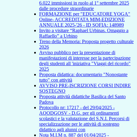
6.022 immissioni in ruolo al 1° settembre 2025
dalle procedure straordinarie
FORMAZIONE per "EDUCATORE YOGA"
Online- ACCREDITATA MIM-EDIZIONE
ANNUALE 2025-'26 - ID SOFIA: 148989
Invito a visitare “Raphael Urbinas. Omaggio a
Raffaello” a Urbino
Treno della Memoria: Proposta progetto culturale
2026
Avviso pubblico per la presentazione di
manifestazioni di interesse per la partecipazione
degli studenti all 'iniziativa "Viaggi del ricordo"
2025
Proposta didattica: documentario "Nonostante
tutto" con attività
AVVISO PRE-ISCRIZIONE CORSI INDIRE
SOSTEGNO
Proposta attività didattiche Basilica del Santo
Padova
Protocollo nr: 17217 - del 29/04/2025 -
AOODGOSV - D.G. per gli ordinamenti
scolastici e la valutazione del S.N.I. Percorsi di
specializzazione per le attività di sostegno
didattico agli alunni con
Nota M.I.M n. 887 del 01/04/2025 -