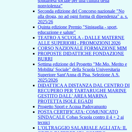
solidarietà sociale per una cultura della
nonviolenza”
Seconda edizione del Concorso nazionale "No
alla droga, no ad ogni forma di dipendenza" a. s.
2025/26
Quinta edizione Premio "Sinigaglia - sport,
educazione e salute"
TEATRO A SCUOLA - DALLE MATERNE
ALLE SUPERIORI - PROMOZIONI 2026
CORSO NAZIONALE FORMAZIONE MIM
PROPOSTE DIDATTICHE FONDAZIONE
BURRI
Settima edizione del Progetto "Me.Mo. Merito e
Mobilita' Sociale" della Scuola Universitaria
Superiore Sant'Anna di Pisa. Selezione A.S.
2025/2026
DIDATTICA A DISTANZA DAL CENTRO DI
RECUPERO PER TARTARUGHE MARINE
GESTITO DALL' AREA MARINA
PROTETTA ISOLE EGADI
Progetto Sport e Acqua Padovanuoto
POSTA CERTIFICATA: COMUNICATO
SINDACALE Cobas Scuola contro il 4 + 2 ai
tecnici
L’OLTRAGGIO SALARIALE AGLI ATA: IL