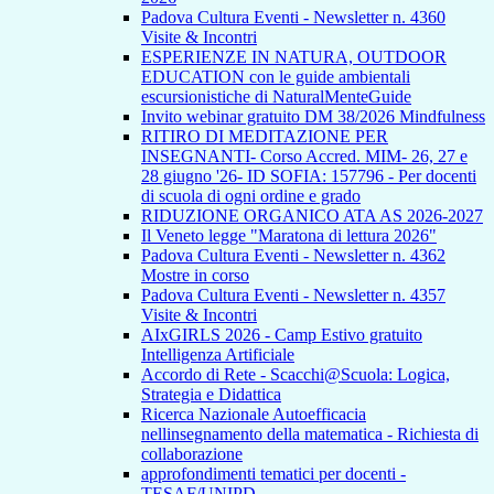
Padova Cultura Eventi - Newsletter n. 4360
Visite & Incontri
ESPERIENZE IN NATURA, OUTDOOR
EDUCATION con le guide ambientali
escursionistiche di NaturalMenteGuide
Invito webinar gratuito DM 38/2026 Mindfulness
RITIRO DI MEDITAZIONE PER
INSEGNANTI- Corso Accred. MIM- 26, 27 e
28 giugno '26- ID SOFIA: 157796 - Per docenti
di scuola di ogni ordine e grado
RIDUZIONE ORGANICO ATA AS 2026-2027
Il Veneto legge "Maratona di lettura 2026"
Padova Cultura Eventi - Newsletter n. 4362
Mostre in corso
Padova Cultura Eventi - Newsletter n. 4357
Visite & Incontri
AIxGIRLS 2026 - Camp Estivo gratuito
Intelligenza Artificiale
Accordo di Rete - Scacchi@Scuola: Logica,
Strategia e Didattica
Ricerca Nazionale Autoefficacia
nellinsegnamento della matematica - Richiesta di
collaborazione
approfondimenti tematici per docenti -
TESAF/UNIPD