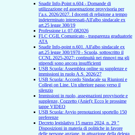
Snadir Info-Point n.604 - Domande di
utilizzazione ed assegnazione provvisoria per
l’a.s. 2026/2027. I docenti di religione a tempo
indeterminato interessati-All'albo sindacale ex
art.25 legge 300/19
Professione i.r. 07-082026
FLC CGIL Comunicato - trasparenza graduatorie
ATA
Snadir Info-point n.601. All'albo sindacale ex
art.25 legge 300/1970 - Scuola, sottoscritto il
CCNL 2025-2027: continuità nei rinnovi ma gli
stipendi sono ancora insufficienti
USB Scuola: Assemblea online su supplenze e
immissioni in ruolo A.S. 2026/27
USB Scuola: Accordo Sindacale su Riunioni e
Collegi on Line. Un ulteriore passo verso il
silenzio
Immissioni in ruolo, assegnazioni provvisorie e
supplenze, Cozzetto (Anief): Ecco le prossime
tappe VIDEO
USB Scuola: Avvio prenotazioni sportello 150
preferenze
Decreto legislativo 15 marzo 2024, n. 29 "
Disposizioni in materia di politiche in favore
delle persone anziane, in attuazione della delega