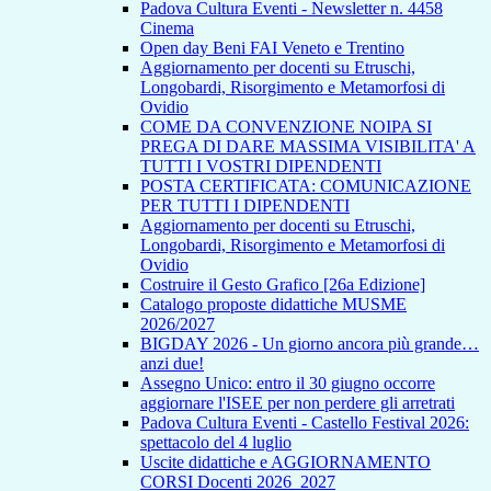
Padova Cultura Eventi - Newsletter n. 4458
Cinema
Open day Beni FAI Veneto e Trentino
Aggiornamento per docenti su Etruschi,
Longobardi, Risorgimento e Metamorfosi di
Ovidio
COME DA CONVENZIONE NOIPA SI
PREGA DI DARE MASSIMA VISIBILITA' A
TUTTI I VOSTRI DIPENDENTI
POSTA CERTIFICATA: COMUNICAZIONE
PER TUTTI I DIPENDENTI
Aggiornamento per docenti su Etruschi,
Longobardi, Risorgimento e Metamorfosi di
Ovidio
Costruire il Gesto Grafico [26a Edizione]
Catalogo proposte didattiche MUSME
2026/2027
BIGDAY 2026 - Un giorno ancora più grande…
anzi due!
Assegno Unico: entro il 30 giugno occorre
aggiornare l'ISEE per non perdere gli arretrati
Padova Cultura Eventi - Castello Festival 2026:
spettacolo del 4 luglio
Uscite didattiche e AGGIORNAMENTO
CORSI Docenti 2026_2027