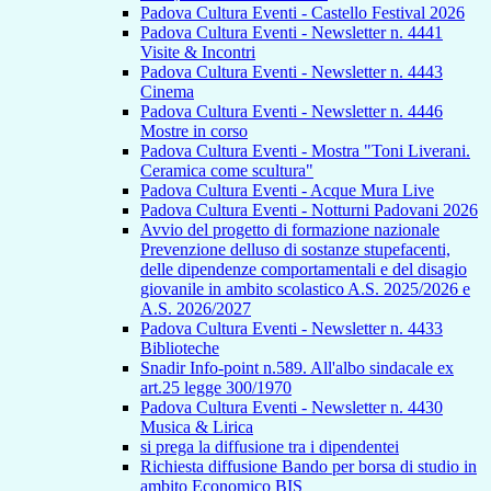
Padova Cultura Eventi - Castello Festival 2026
Padova Cultura Eventi - Newsletter n. 4441
Visite & Incontri
Padova Cultura Eventi - Newsletter n. 4443
Cinema
Padova Cultura Eventi - Newsletter n. 4446
Mostre in corso
Padova Cultura Eventi - Mostra "Toni Liverani.
Ceramica come scultura"
Padova Cultura Eventi - Acque Mura Live
Padova Cultura Eventi - Notturni Padovani 2026
Avvio del progetto di formazione nazionale
Prevenzione delluso di sostanze stupefacenti,
delle dipendenze comportamentali e del disagio
giovanile in ambito scolastico A.S. 2025/2026 e
A.S. 2026/2027
Padova Cultura Eventi - Newsletter n. 4433
Biblioteche
Snadir Info-point n.589. All'albo sindacale ex
art.25 legge 300/1970
Padova Cultura Eventi - Newsletter n. 4430
Musica & Lirica
si prega la diffusione tra i dipendentei
Richiesta diffusione Bando per borsa di studio in
ambito Economico BIS