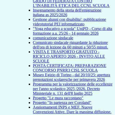
GRIDO DI FEDERATA CONTRO
L’INABILITÀ ETICA DEL CCNL SCUOLA
Insegnamento della storia dell'emigrazione
italiana as 2025/2026
Gestione alunni con disabilita': pubblicazione
videotutorial PEI informatizzato
"Yoga educativo a scuola" UniPD - Corso di alta
formazione a.a. 25/26 - 14 gennaio 2026
comunicazione sindacale
Comunicato sindacale riguardante la riduzione
dell'ora di lezione da 60 minuti a 50/55 minuti.
VISITA E TRASPORTO GRATUITO -
RICICLO APERTO 2026 - INVITO ALLE
SCUOLE
POSTA CERTIFICATA: PREPARAZIONE
CONCORSO PNRR3 CISL SCUOLA
Museo Egizio di Torino - dal 20/10/25: apertura
prenotazioni scolaresche per primavera 2026
Programma per la valorizzazione delle eccellenze
per l'anno scolastico 2025 /2026. Decreto
Ministeriale n. 131 dell'8 luglio 2025
Progetto "Le mura raccontano"
Progetto "In partenza per Coroland"
Aggiornamenti INPS e MEF. Nuove
Convenzioni Attive. Dare la massima diffusione.