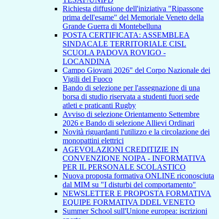
Richiesta diffusione dell'iniziativa "Ripassone
prima dell'esame" del Memoriale Veneto della
Grande Guerra di Montebelluna
POSTA CERTIFICATA: ASSEMBLEA
SINDACALE TERRITORIALE CISL
SCUOLA PADOVA ROVIGO -
LOCANDINA
Campo Giovani 2026" del Corpo Nazionale dei
Vigili del Fuoco
Bando di selezione per l'assegnazione di una
borsa di studio riservata a studenti fuori sede
atleti e praticanti Rugby
Avviso di selezione Orientamento Settembre
2026 e Bando di selezione Allievi Ordinari
Novità riguardanti l'utilizzo e la circolazione dei
monopattini elettrici
AGEVOLAZIONI CREDITIZIE IN
CONVENZIONE NOIPA - INFORMATIVA
PER IL PERSONALE SCOLASTICO
Nuova proposta formativa ONLINE riconosciuta
dal MIM su "I disturbi del comportamento"
NEWSLETTER E PROPOSTA FORMATIVA
EQUIPE FORMATIVA DDEL VENETO
Summer School sull'Unione europea: iscrizioni