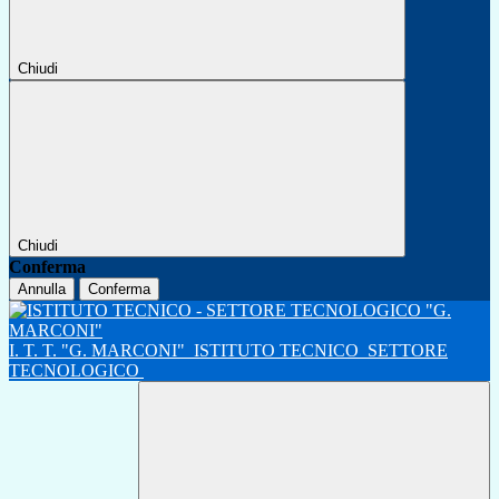
Chiudi
Chiudi
Conferma
Annulla
Conferma
I. T. T. "G. MARCONI"
ISTITUTO TECNICO
SETTORE
TECNOLOGICO