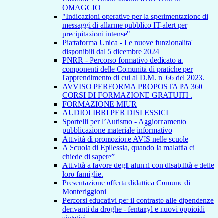
OMAGGIO
"Indicazioni operative per la sperimentazione di
messaggi di allarme pubblico IT-alert per
precipitazioni intense"
Piattaforma Unica - Le nuove funzionalita'
disponibili dal 5 dicembre 2024
PNRR - Percorso formativo dedicato ai
componenti delle Comunità di pratiche per
l'apprendimento di cui al D.M. n. 66 del 2023.
AVVISO PERFORMA PROPOSTA PA 360
CORSI DI FORMAZIONE GRATUITI .
FORMAZIONE MIUR
AUDIOLIBRI PER DISLESSICI
Sportelli per l’Autismo - Aggiornamento
pubblicazione materiale informativo
Attività di promozione AVIS nelle scuole
A Scuola di Epilessia, quando la malattia ci
chiede di sapere”
Attività a favore degli alunni con disabilità e delle
loro famiglie.
Presentazione offerta didattica Comune di
Monteriggioni
Percorsi educativi per il contrasto alle dipendenze
derivanti da droghe - fentanyl e nuovi oppioidi
sintetici