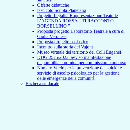
Offerte didattiche
fascicolo Scuola Planetaria
Progetto Legalità Rappresentazione Teatrale
L’AGENDA ROSSA “ TI RACCONTO
BORSELLINO ”
Proposta progetto Laboratorio Teatrale a cura di
Giulia Veronese
Proposta progetto scolastico
Incontro sulla storia del Vajont
Museo virtuale del territorio dei Colli Euganei
DDG 2575/2023: avviso manifestazione
disponibilità a nomina per commissioni concorso
Numero Verde per la prevenzione dei suicidi e
servizio di ascolto psicologico per la gestione
delle emergenze della comunità
Bacheca sindacale