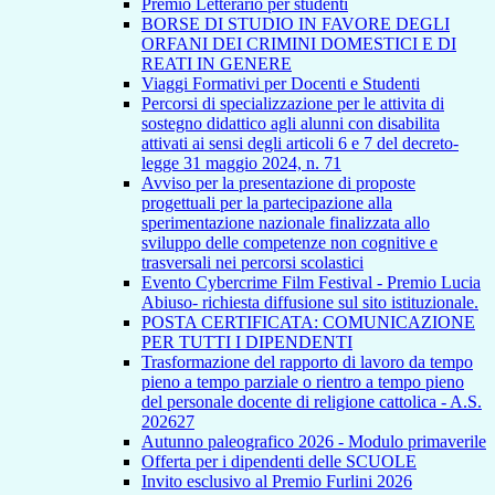
Premio Letterario per studenti
BORSE DI STUDIO IN FAVORE DEGLI
ORFANI DEI CRIMINI DOMESTICI E DI
REATI IN GENERE
Viaggi Formativi per Docenti e Studenti
Percorsi di specializzazione per le attivita di
sostegno didattico agli alunni con disabilita
attivati ai sensi degli articoli 6 e 7 del decreto-
legge 31 maggio 2024, n. 71
Avviso per la presentazione di proposte
progettuali per la partecipazione alla
sperimentazione nazionale finalizzata allo
sviluppo delle competenze non cognitive e
trasversali nei percorsi scolastici
Evento Cybercrime Film Festival - Premio Lucia
Abiuso- richiesta diffusione sul sito istituzionale.
POSTA CERTIFICATA: COMUNICAZIONE
PER TUTTI I DIPENDENTI
Trasformazione del rapporto di lavoro da tempo
pieno a tempo parziale o rientro a tempo pieno
del personale docente di religione cattolica - A.S.
202627
Autunno paleografico 2026 - Modulo primaverile
Offerta per i dipendenti delle SCUOLE
Invito esclusivo al Premio Furlini 2026