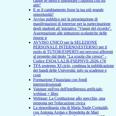
capire se stessi e migliorare i rapporti con gli
altri"
E se il cambiamento fosse la tua più grande
opportunità?
Avviso pubblico per la presentazione di
manifestazioni di interesse per la partecipazione
degli studenti all 'iniziativa "Viaggi del ricordo".
Assegnazione alle istituzioni scolastiche delle
risorse p
AVVISO UNICO per la SELEZIONE
PERSONALE INTERNO/ESTERNO per il
ruolo di TUTOR/ESPERTI nei percorsi afferenti
al progetto dal titolo "La scuola che cresce" -
Codice ESO4.5.A2.B-FSEPNVE-2026-178
TFA sostegno XI ciclo, continua la pubblicazione
dei bandi delle Università: info su scadenze e
costi
Formazione Finanziata con fondi
interprofessionali
Valutare nell'era dell'intelligenza artificiale:
webinar + libro
Webinar: La Costituzione allo specchio, una
proposta per l'educazione civica
La straordinaria vita di Maria Nazle Corinaldi,
con Antonia Arslan e Benedetta de Mari