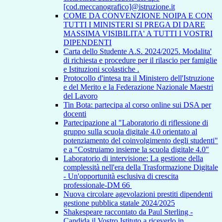
[cod.meccanografico]@istruzione.it
COME DA CONVENZIONE NOIPA E CON
TUTTI I MINISTERI SI PREGA DI DARE
MASSIMA VISIBILITA' A TUTTI I VOSTRI
DIPENDENTI
Carta dello Studente A.S. 2024/2025. Modalita'
di richiesta e procedure per il rilascio per famiglie
e Istituzioni scolastiche .
Protocollo d'intesa tra il Ministero dell'Istruzione
e del Merito e la Federazione Nazionale Maestri
del Lavoro
Tin Bota: partecipa al corso online sui DSA per
docenti
Partecipazione al "Laboratorio di riflessione di
gruppo sulla scuola digitale 4.0 orientato al
potenziamento del coinvolgimento degli studenti"
e a "Costruiamo insieme la scuola digitale 4.0"
Laboratorio di intervisione: La gestione della
complessità nell'era della Trasformazione Digitale
- Un'opportunità esclusiva di crescita
professionale-DM 66
Nuova circolare agevolazioni prestiti dipendenti
gestione pubblica statale 2024/2025
Shakespeare raccontato da Paul Sterling -
Candida il Vostro Istituto a riceverlo in