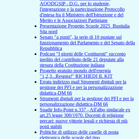
AOODGSIP - D.G. per lo studente,
l'integrazione e la partecipazione Protocollo
d'intesa fra il Ministero dell'Istruzione e del
Merito e le Associazioni Partigiane
Presentazione Progetto Scuole 2025_Busitalia
Sita nord
Senato "a punti", la serie di 10 puntate sul
funzionamento del Parlamento e del Senato della
Repubblica
Podcast "I giorni delle Costituenti" racconto
inedito del contributo delle 21 deputate alla
stesura della Costituzione italiana
Progetto gratuito mondo dell'energia
"1,2,3...Respira!" RICHIEDI IL KIT
Errata indirizzo mail Strumenti digitali per la
gestione dei PFI e per la personalizzazione
didattica-DM 66
Strumenti digitali per la gestione dei PFI e per la
personalizzazione didattica-DM 66
Snadir Info-Point n.337 - All'albo sindacale ex
art.25 legge 300/1970. Docenti di religione
precari: nuove vittorie legali e richiesta di più
posti stabili
Politiche di utilizzo delle caselle di posta
elettronica delle scuole del tipo