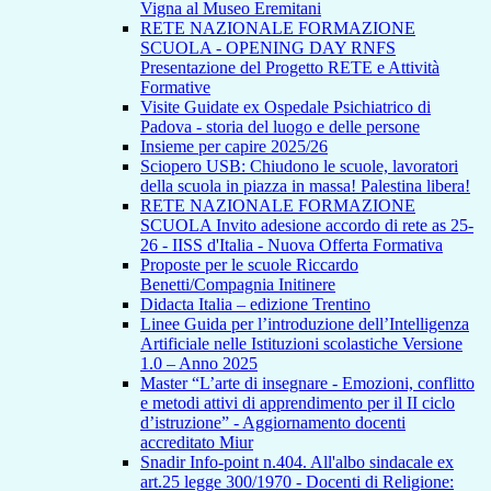
Vigna al Museo Eremitani
RETE NAZIONALE FORMAZIONE
SCUOLA - OPENING DAY RNFS
Presentazione del Progetto RETE e Attività
Formative
Visite Guidate ex Ospedale Psichiatrico di
Padova - storia del luogo e delle persone
Insieme per capire 2025/26
Sciopero USB: Chiudono le scuole, lavoratori
della scuola in piazza in massa! Palestina libera!
RETE NAZIONALE FORMAZIONE
SCUOLA Invito adesione accordo di rete as 25-
26 - IISS d'Italia - Nuova Offerta Formativa
Proposte per le scuole Riccardo
Benetti/Compagnia Initinere
Didacta Italia – edizione Trentino
Linee Guida per l’introduzione dell’Intelligenza
Artificiale nelle Istituzioni scolastiche Versione
1.0 – Anno 2025
Master “L’arte di insegnare - Emozioni, conflitto
e metodi attivi di apprendimento per il II ciclo
d’istruzione” - Aggiornamento docenti
accreditato Miur
Snadir Info-point n.404. All'albo sindacale ex
art.25 legge 300/1970 - Docenti di Religione: