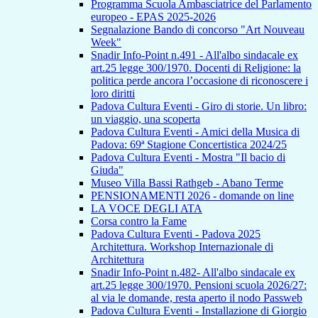
Programma Scuola Ambasciatrice del Parlamento
europeo - EPAS 2025-2026
Segnalazione Bando di concorso "Art Nouveau
Week"
Snadir Info-Point n.491 - All'albo sindacale ex
art.25 legge 300/1970. Docenti di Religione: la
politica perde ancora l’occasione di riconoscere i
loro diritti
Padova Cultura Eventi - Giro di storie. Un libro:
un viaggio, una scoperta
Padova Cultura Eventi - Amici della Musica di
Padova: 69ª Stagione Concertistica 2024/25
Padova Cultura Eventi - Mostra "Il bacio di
Giuda"
Museo Villa Bassi Rathgeb - Abano Terme
PENSIONAMENTI 2026 - domande on line
LA VOCE DEGLI ATA
Corsa contro la Fame
Padova Cultura Eventi - Padova 2025
Architettura. Workshop Internazionale di
Architettura
Snadir Info-Point n.482- All'albo sindacale ex
art.25 legge 300/1970. Pensioni scuola 2026/27:
al via le domande, resta aperto il nodo Passweb
Padova Cultura Eventi - Installazione di Giorgio