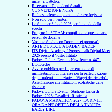
mare - a Cattolica
Riservato ai Dipendenti Statali -
CONVENZIONE NoiPA
Richiesta elenco diplomati indirizzo logistica
Non solo per i genitori.
Le Summer School 2026 per il mondo della
scuola
Progetto ImSTEAM: compilazione questionario
personale docente
Vacanze Studio con Docenti: sei pronto/a?
ARTE D'ESTATE A BADEN-BADEN
ITS Digital Academy / Proposta talk Digital Meet
2026 presso il Vostro Istituto
Padova Cultura Eventi - Newsletter n. 4471
Biblioteche
Avviso pubblico per la presentazione di
manifestazioni di interesse per la partecipazione
degli studenti all 'iniziativa "Viaggi del ricordo".
Assegnazione alle istituzioni scolastiche delle
risorse p
Padova Cultura Eventi - Stagione Lirica di
Padova 2026: Cavalleria Rusticana
PADOVA MARATHON 2027: ISCRIVITI
ORA E APPROFITTA DELLA TARIFFA
EARLY BIRD