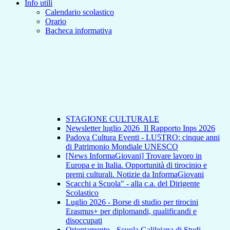
Info utili
Calendario scolastico
Orario
Bacheca informativa
STAGIONE CULTURALE
Newsletter luglio 2026_Il Rapporto Inps 2026
Padova Cultura Eventi - LU5TRO: cinque anni
di Patrimonio Mondiale UNESCO
[News InformaGiovani] Trovare lavoro in
Europa e in Italia. Opportunità di tirocinio e
premi culturali. Notizie da InformaGiovani
Scacchi a Scuola" - alla c.a. del Dirigente
Scolastico
Luglio 2026 - Borse di studio per tirocini
Erasmus+ per diplomandi, qualificandi e
disoccupati
Orientamento - Scuola Galileiana di Studi