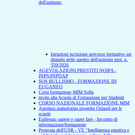
dell'autismo
Istruzioni iscrizione percorso formativo sui
disturbi dello spettro dell'autismo prot. n.
559/2026
AGEVOLAZIONI PRESTITI NOIPA -
INPS/INPDAP
SOS BULLISMO - FORMAZIONE IIS
EUGANEO
Corsi formazione MIM Sofia
invito alla Scuola di Formazione per Studenti
CORSO NAZIONALE FORMAZIONE MIM
Apertura piattaforma progetto Onland per le
scuole
Epilessia: sapere e saper fare - Incontro di
informazione/formazione
Proposta dell'USR - VE “Intelligenza emotiva e