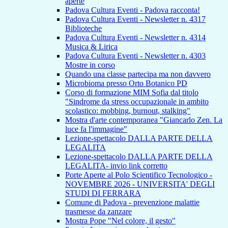
aperte
Padova Cultura Eventi - Padova racconta!
Padova Cultura Eventi - Newsletter n. 4317
Biblioteche
Padova Cultura Eventi - Newsletter n. 4314
Musica & Lirica
Padova Cultura Eventi - Newsletter n. 4303
Mostre in corso
Quando una classe partecipa ma non davvero
Microbioma presso Orto Botanico PD
Corso di formazione MIM Sofia dal titolo
"Sindrome da stress occupazionale in ambito
scolastico: mobbing, burnout, stalking"
Mostra d'arte contemporanea "Giancarlo Zen. La
luce fa l'immagine"
Lezione-spettacolo DALLA PARTE DELLA
LEGALITA
Lezione-spettacolo DALLA PARTE DELLA
LEGALITA- invio link corretto
Porte Aperte al Polo Scientifico Tecnologico -
NOVEMBRE 2026 - UNIVERSITA' DEGLI
STUDI DI FERRARA
Comune di Padova - prevenzione malattie
trasmesse da zanzare
Mostra Pope "Nel colore, il gesto"