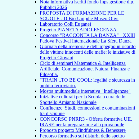
Nota informativa iscritti fondo Inps gestione dip.
Pubblici 2026
PROPOSTA DI FORMAZIONE PER LE
SCUOLE - DiBio Unipd e Museo Olivi
Laboratorio Colli Euganei
Progetto PIANETA ADOLESCENZA
Concorso "RACCONTA LA DANZA" - XXIII
Padova Festival Internazionale La Sfera Danza
Giornata della memoria e dell'impegno in ricordo
delle vittime innocenti delle mafie: le iniziative di
Progetto Giovani
Ciclo di seminari Matematica & Intelligenza
Artificiale, Comunicazione, Natura, Finanza e
Filosofia.
"TRAIN...TO BE COOL: legalità e sicurezza in
ambito ferroviario.
Mostra multimediale interattiva "Intelligenzae"
Iniziative culturali per la Scuola a cura dello
Sportello Amianto Nazionale
Confluenze. Studi, connessioni e contaminazioni
tra discipline
CONCORSO PNRR3 - Offerta formativa UIL
IRASE per la preparazione alla prova orale
Proposta progetto Mindfulness & Benessere
Percorso formativo sui disturbi dello spettro