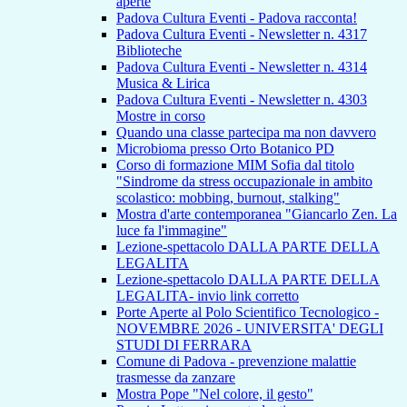
aperte
Padova Cultura Eventi - Padova racconta!
Padova Cultura Eventi - Newsletter n. 4317
Biblioteche
Padova Cultura Eventi - Newsletter n. 4314
Musica & Lirica
Padova Cultura Eventi - Newsletter n. 4303
Mostre in corso
Quando una classe partecipa ma non davvero
Microbioma presso Orto Botanico PD
Corso di formazione MIM Sofia dal titolo
"Sindrome da stress occupazionale in ambito
scolastico: mobbing, burnout, stalking"
Mostra d'arte contemporanea "Giancarlo Zen. La
luce fa l'immagine"
Lezione-spettacolo DALLA PARTE DELLA
LEGALITA
Lezione-spettacolo DALLA PARTE DELLA
LEGALITA- invio link corretto
Porte Aperte al Polo Scientifico Tecnologico -
NOVEMBRE 2026 - UNIVERSITA' DEGLI
STUDI DI FERRARA
Comune di Padova - prevenzione malattie
trasmesse da zanzare
Mostra Pope "Nel colore, il gesto"