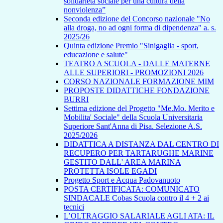
solidarietà sociale per una cultura della
nonviolenza”
Seconda edizione del Concorso nazionale "No
alla droga, no ad ogni forma di dipendenza" a. s.
2025/26
Quinta edizione Premio "Sinigaglia - sport,
educazione e salute"
TEATRO A SCUOLA - DALLE MATERNE
ALLE SUPERIORI - PROMOZIONI 2026
CORSO NAZIONALE FORMAZIONE MIM
PROPOSTE DIDATTICHE FONDAZIONE
BURRI
Settima edizione del Progetto "Me.Mo. Merito e
Mobilita' Sociale" della Scuola Universitaria
Superiore Sant'Anna di Pisa. Selezione A.S.
2025/2026
DIDATTICA A DISTANZA DAL CENTRO DI
RECUPERO PER TARTARUGHE MARINE
GESTITO DALL' AREA MARINA
PROTETTA ISOLE EGADI
Progetto Sport e Acqua Padovanuoto
POSTA CERTIFICATA: COMUNICATO
SINDACALE Cobas Scuola contro il 4 + 2 ai
tecnici
L’OLTRAGGIO SALARIALE AGLI ATA: IL