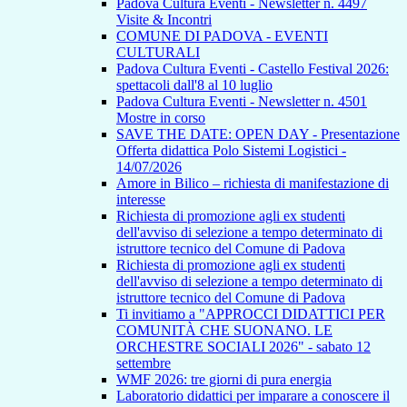
Padova Cultura Eventi - Newsletter n. 4497
Visite & Incontri
COMUNE DI PADOVA - EVENTI
CULTURALI
Padova Cultura Eventi - Castello Festival 2026:
spettacoli dall'8 al 10 luglio
Padova Cultura Eventi - Newsletter n. 4501
Mostre in corso
SAVE THE DATE: OPEN DAY - Presentazione
Offerta didattica Polo Sistemi Logistici -
14/07/2026
Amore in Bilico – richiesta di manifestazione di
interesse
Richiesta di promozione agli ex studenti
dell'avviso di selezione a tempo determinato di
istruttore tecnico del Comune di Padova
Richiesta di promozione agli ex studenti
dell'avviso di selezione a tempo determinato di
istruttore tecnico del Comune di Padova
Ti invitiamo a "APPROCCI DIDATTICI PER
COMUNITÀ CHE SUONANO. LE
ORCHESTRE SOCIALI 2026" - sabato 12
settembre
WMF 2026: tre giorni di pura energia
Laboratorio didattici per imparare a conoscere il