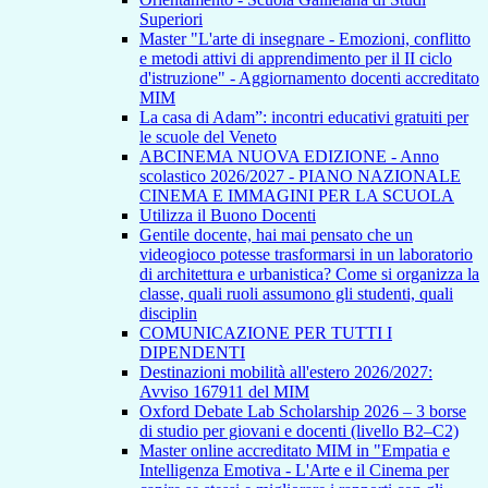
Superiori
Master "L'arte di insegnare - Emozioni, conflitto
e metodi attivi di apprendimento per il II ciclo
d'istruzione" - Aggiornamento docenti accreditato
MIM
La casa di Adam”: incontri educativi gratuiti per
le scuole del Veneto
ABCINEMA NUOVA EDIZIONE - Anno
scolastico 2026/2027 - PIANO NAZIONALE
CINEMA E IMMAGINI PER LA SCUOLA
Utilizza il Buono Docenti
Gentile docente, hai mai pensato che un
videogioco potesse trasformarsi in un laboratorio
di architettura e urbanistica? Come si organizza la
classe, quali ruoli assumono gli studenti, quali
disciplin
COMUNICAZIONE PER TUTTI I
DIPENDENTI
Destinazioni mobilità all'estero 2026/2027:
Avviso 167911 del MIM
Oxford Debate Lab Scholarship 2026 – 3 borse
di studio per giovani e docenti (livello B2–C2)
Master online accreditato MIM in "Empatia e
Intelligenza Emotiva - L'Arte e il Cinema per