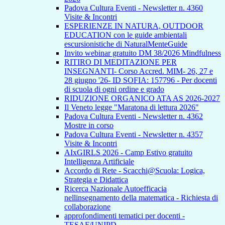
Padova Cultura Eventi - Newsletter n. 4360
Visite & Incontri
ESPERIENZE IN NATURA, OUTDOOR
EDUCATION con le guide ambientali
escursionistiche di NaturalMenteGuide
Invito webinar gratuito DM 38/2026 Mindfulness
RITIRO DI MEDITAZIONE PER
INSEGNANTI- Corso Accred. MIM- 26, 27 e
28 giugno '26- ID SOFIA: 157796 - Per docenti
di scuola di ogni ordine e grado
RIDUZIONE ORGANICO ATA AS 2026-2027
Il Veneto legge "Maratona di lettura 2026"
Padova Cultura Eventi - Newsletter n. 4362
Mostre in corso
Padova Cultura Eventi - Newsletter n. 4357
Visite & Incontri
AIxGIRLS 2026 - Camp Estivo gratuito
Intelligenza Artificiale
Accordo di Rete - Scacchi@Scuola: Logica,
Strategia e Didattica
Ricerca Nazionale Autoefficacia
nellinsegnamento della matematica - Richiesta di
collaborazione
approfondimenti tematici per docenti -
TESAF/UNIPD