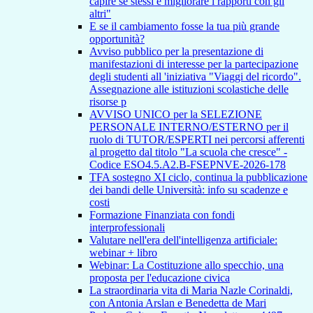
capire se stessi e migliorare i rapporti con gli
altri"
E se il cambiamento fosse la tua più grande
opportunità?
Avviso pubblico per la presentazione di
manifestazioni di interesse per la partecipazione
degli studenti all 'iniziativa "Viaggi del ricordo".
Assegnazione alle istituzioni scolastiche delle
risorse p
AVVISO UNICO per la SELEZIONE
PERSONALE INTERNO/ESTERNO per il
ruolo di TUTOR/ESPERTI nei percorsi afferenti
al progetto dal titolo "La scuola che cresce" -
Codice ESO4.5.A2.B-FSEPNVE-2026-178
TFA sostegno XI ciclo, continua la pubblicazione
dei bandi delle Università: info su scadenze e
costi
Formazione Finanziata con fondi
interprofessionali
Valutare nell'era dell'intelligenza artificiale:
webinar + libro
Webinar: La Costituzione allo specchio, una
proposta per l'educazione civica
La straordinaria vita di Maria Nazle Corinaldi,
con Antonia Arslan e Benedetta de Mari