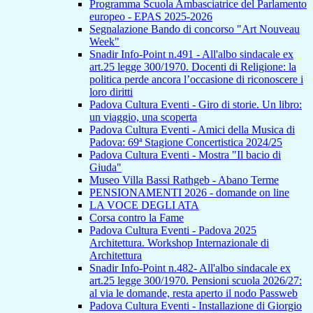
Programma Scuola Ambasciatrice del Parlamento
europeo - EPAS 2025-2026
Segnalazione Bando di concorso "Art Nouveau
Week"
Snadir Info-Point n.491 - All'albo sindacale ex
art.25 legge 300/1970. Docenti di Religione: la
politica perde ancora l’occasione di riconoscere i
loro diritti
Padova Cultura Eventi - Giro di storie. Un libro:
un viaggio, una scoperta
Padova Cultura Eventi - Amici della Musica di
Padova: 69ª Stagione Concertistica 2024/25
Padova Cultura Eventi - Mostra "Il bacio di
Giuda"
Museo Villa Bassi Rathgeb - Abano Terme
PENSIONAMENTI 2026 - domande on line
LA VOCE DEGLI ATA
Corsa contro la Fame
Padova Cultura Eventi - Padova 2025
Architettura. Workshop Internazionale di
Architettura
Snadir Info-Point n.482- All'albo sindacale ex
art.25 legge 300/1970. Pensioni scuola 2026/27:
al via le domande, resta aperto il nodo Passweb
Padova Cultura Eventi - Installazione di Giorgio