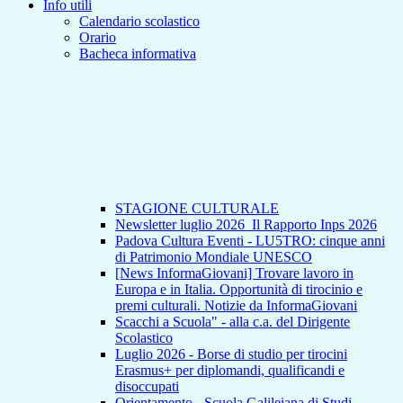
Info utili
Calendario scolastico
Orario
Bacheca informativa
STAGIONE CULTURALE
Newsletter luglio 2026_Il Rapporto Inps 2026
Padova Cultura Eventi - LU5TRO: cinque anni
di Patrimonio Mondiale UNESCO
[News InformaGiovani] Trovare lavoro in
Europa e in Italia. Opportunità di tirocinio e
premi culturali. Notizie da InformaGiovani
Scacchi a Scuola" - alla c.a. del Dirigente
Scolastico
Luglio 2026 - Borse di studio per tirocini
Erasmus+ per diplomandi, qualificandi e
disoccupati
Orientamento - Scuola Galileiana di Studi