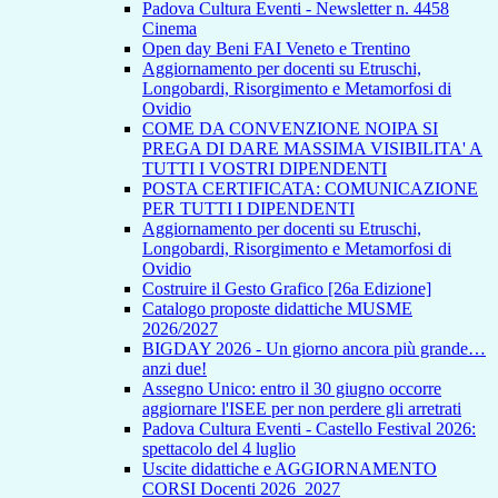
Padova Cultura Eventi - Newsletter n. 4458
Cinema
Open day Beni FAI Veneto e Trentino
Aggiornamento per docenti su Etruschi,
Longobardi, Risorgimento e Metamorfosi di
Ovidio
COME DA CONVENZIONE NOIPA SI
PREGA DI DARE MASSIMA VISIBILITA' A
TUTTI I VOSTRI DIPENDENTI
POSTA CERTIFICATA: COMUNICAZIONE
PER TUTTI I DIPENDENTI
Aggiornamento per docenti su Etruschi,
Longobardi, Risorgimento e Metamorfosi di
Ovidio
Costruire il Gesto Grafico [26a Edizione]
Catalogo proposte didattiche MUSME
2026/2027
BIGDAY 2026 - Un giorno ancora più grande…
anzi due!
Assegno Unico: entro il 30 giugno occorre
aggiornare l'ISEE per non perdere gli arretrati
Padova Cultura Eventi - Castello Festival 2026:
spettacolo del 4 luglio
Uscite didattiche e AGGIORNAMENTO
CORSI Docenti 2026_2027