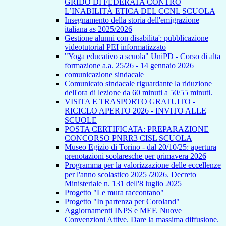
GRIDO DI FEDERATA CONTRO
L’INABILITÀ ETICA DEL CCNL SCUOLA
Insegnamento della storia dell'emigrazione
italiana as 2025/2026
Gestione alunni con disabilita': pubblicazione
videotutorial PEI informatizzato
"Yoga educativo a scuola" UniPD - Corso di alta
formazione a.a. 25/26 - 14 gennaio 2026
comunicazione sindacale
Comunicato sindacale riguardante la riduzione
dell'ora di lezione da 60 minuti a 50/55 minuti.
VISITA E TRASPORTO GRATUITO -
RICICLO APERTO 2026 - INVITO ALLE
SCUOLE
POSTA CERTIFICATA: PREPARAZIONE
CONCORSO PNRR3 CISL SCUOLA
Museo Egizio di Torino - dal 20/10/25: apertura
prenotazioni scolaresche per primavera 2026
Programma per la valorizzazione delle eccellenze
per l'anno scolastico 2025 /2026. Decreto
Ministeriale n. 131 dell'8 luglio 2025
Progetto "Le mura raccontano"
Progetto "In partenza per Coroland"
Aggiornamenti INPS e MEF. Nuove
Convenzioni Attive. Dare la massima diffusione.