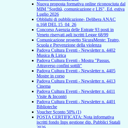
Nuova proposta formativa online riconosciuta dal
MIM "Sordità, comunicazione e LIS", Ed. estiva
Luglio 2026
Obblighi di pubblicazione- Delibera ANAC
n.168 DEL 15_04_26
Concorso Agenzia delle Entrate 93 posti in
Veneto riservati agli iscritti Legge 68/99
Comunicazione progetto SicuraMente: Teatro,
Scuola e Prevenzione della violenza
Padova Cultura Eventi - Newsletter n. 4402
Musica & Lirica
Padova Cultura Eventi - Mostra "Passus.
Attraverso confini sottili"
Padova Cultura Eventi - Newsletter n. 4405
Mostre in corso
Padova Cultura Eventi - Newsletter n. 4413
Cinema
Padova Cultura Eventi - Newsletter n. 4411
Visite & Incontri
Padova Cultura Eventi - Newsletter n. 4401
Biblioteche
Voucher Sconto 50% (1)
POSTA CERTIFICATA: Nota informativa
iscritti fondo Inps gestione dip. Pubblici Statali
2026