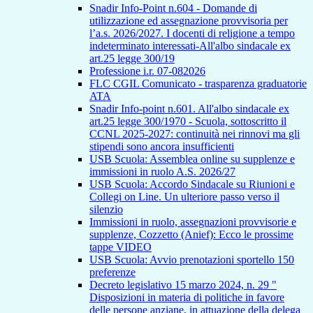
Snadir Info-Point n.604 - Domande di
utilizzazione ed assegnazione provvisoria per
l’a.s. 2026/2027. I docenti di religione a tempo
indeterminato interessati-All'albo sindacale ex
art.25 legge 300/19
Professione i.r. 07-082026
FLC CGIL Comunicato - trasparenza graduatorie
ATA
Snadir Info-point n.601. All'albo sindacale ex
art.25 legge 300/1970 - Scuola, sottoscritto il
CCNL 2025-2027: continuità nei rinnovi ma gli
stipendi sono ancora insufficienti
USB Scuola: Assemblea online su supplenze e
immissioni in ruolo A.S. 2026/27
USB Scuola: Accordo Sindacale su Riunioni e
Collegi on Line. Un ulteriore passo verso il
silenzio
Immissioni in ruolo, assegnazioni provvisorie e
supplenze, Cozzetto (Anief): Ecco le prossime
tappe VIDEO
USB Scuola: Avvio prenotazioni sportello 150
preferenze
Decreto legislativo 15 marzo 2024, n. 29 "
Disposizioni in materia di politiche in favore
delle persone anziane, in attuazione della delega