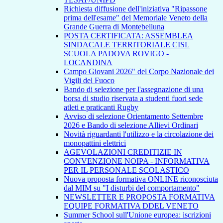
Richiesta diffusione dell'iniziativa "Ripassone
prima dell'esame" del Memoriale Veneto della
Grande Guerra di Montebelluna
POSTA CERTIFICATA: ASSEMBLEA
SINDACALE TERRITORIALE CISL
SCUOLA PADOVA ROVIGO -
LOCANDINA
Campo Giovani 2026" del Corpo Nazionale dei
Vigili del Fuoco
Bando di selezione per l'assegnazione di una
borsa di studio riservata a studenti fuori sede
atleti e praticanti Rugby
Avviso di selezione Orientamento Settembre
2026 e Bando di selezione Allievi Ordinari
Novità riguardanti l'utilizzo e la circolazione dei
monopattini elettrici
AGEVOLAZIONI CREDITIZIE IN
CONVENZIONE NOIPA - INFORMATIVA
PER IL PERSONALE SCOLASTICO
Nuova proposta formativa ONLINE riconosciuta
dal MIM su "I disturbi del comportamento"
NEWSLETTER E PROPOSTA FORMATIVA
EQUIPE FORMATIVA DDEL VENETO
Summer School sull'Unione europea: iscrizioni