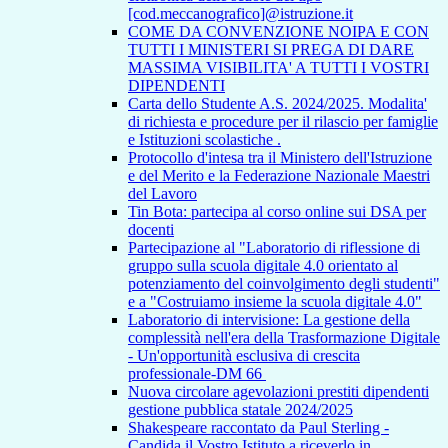
[cod.meccanografico]@istruzione.it
COME DA CONVENZIONE NOIPA E CON
TUTTI I MINISTERI SI PREGA DI DARE
MASSIMA VISIBILITA' A TUTTI I VOSTRI
DIPENDENTI
Carta dello Studente A.S. 2024/2025. Modalita'
di richiesta e procedure per il rilascio per famiglie
e Istituzioni scolastiche .
Protocollo d'intesa tra il Ministero dell'Istruzione
e del Merito e la Federazione Nazionale Maestri
del Lavoro
Tin Bota: partecipa al corso online sui DSA per
docenti
Partecipazione al "Laboratorio di riflessione di
gruppo sulla scuola digitale 4.0 orientato al
potenziamento del coinvolgimento degli studenti"
e a "Costruiamo insieme la scuola digitale 4.0"
Laboratorio di intervisione: La gestione della
complessità nell'era della Trasformazione Digitale
- Un'opportunità esclusiva di crescita
professionale-DM 66
Nuova circolare agevolazioni prestiti dipendenti
gestione pubblica statale 2024/2025
Shakespeare raccontato da Paul Sterling -
Candida il Vostro Istituto a riceverlo in