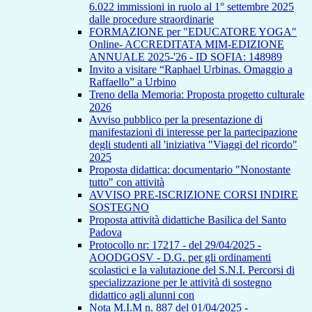
6.022 immissioni in ruolo al 1° settembre 2025
dalle procedure straordinarie
FORMAZIONE per "EDUCATORE YOGA"
Online- ACCREDITATA MIM-EDIZIONE
ANNUALE 2025-'26 - ID SOFIA: 148989
Invito a visitare “Raphael Urbinas. Omaggio a
Raffaello” a Urbino
Treno della Memoria: Proposta progetto culturale
2026
Avviso pubblico per la presentazione di
manifestazioni di interesse per la partecipazione
degli studenti all 'iniziativa "Viaggi del ricordo"
2025
Proposta didattica: documentario "Nonostante
tutto" con attività
AVVISO PRE-ISCRIZIONE CORSI INDIRE
SOSTEGNO
Proposta attività didattiche Basilica del Santo
Padova
Protocollo nr: 17217 - del 29/04/2025 -
AOODGOSV - D.G. per gli ordinamenti
scolastici e la valutazione del S.N.I. Percorsi di
specializzazione per le attività di sostegno
didattico agli alunni con
Nota M.I.M n. 887 del 01/04/2025 -