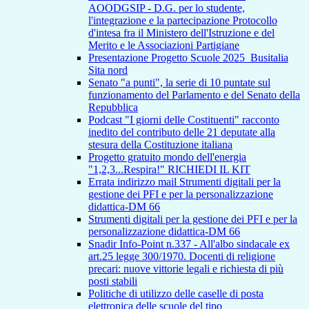
AOODGSIP - D.G. per lo studente,
l'integrazione e la partecipazione Protocollo
d'intesa fra il Ministero dell'Istruzione e del
Merito e le Associazioni Partigiane
Presentazione Progetto Scuole 2025_Busitalia
Sita nord
Senato "a punti", la serie di 10 puntate sul
funzionamento del Parlamento e del Senato della
Repubblica
Podcast "I giorni delle Costituenti" racconto
inedito del contributo delle 21 deputate alla
stesura della Costituzione italiana
Progetto gratuito mondo dell'energia
"1,2,3...Respira!" RICHIEDI IL KIT
Errata indirizzo mail Strumenti digitali per la
gestione dei PFI e per la personalizzazione
didattica-DM 66
Strumenti digitali per la gestione dei PFI e per la
personalizzazione didattica-DM 66
Snadir Info-Point n.337 - All'albo sindacale ex
art.25 legge 300/1970. Docenti di religione
precari: nuove vittorie legali e richiesta di più
posti stabili
Politiche di utilizzo delle caselle di posta
elettronica delle scuole del tipo