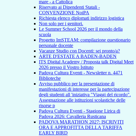
mare - a Cattolica
Riservato ai Dipendenti Statali -
CONVENZIONE NoiPA
Richiesta elenco diplomati indirizzo logistica
Non solo per i genitori.
Le Summer School 2026 per il mondo della
scuola
Progetto ImSTEAM: compilazione questionario
personale docente
Vacanze Studio con Docenti: sei pronto/a?
ARTE D'ESTATE A BADEN-BADEN
ITS Digital Academy / Proposta talk Digital Meet
2026 presso il Vostro Istituto
Padova Cultura Eventi - Newsletter n. 4471
Biblioteche
Avviso pubblico per la presentazione di
manifestazioni di interesse per la partecipazione
degli studenti all 'iniziativa "Viaggi del ricordo".
Assegnazione alle istituzioni scolastiche delle
risorse p
Padova Cultura Eventi - Stagione Lirica di
Padova 2026: Cavalleria Rusticana
PADOVA MARATHON 2027: ISCRIVITI
ORA E APPROFITTA DELLA TARIFFA
EARLY BIRD