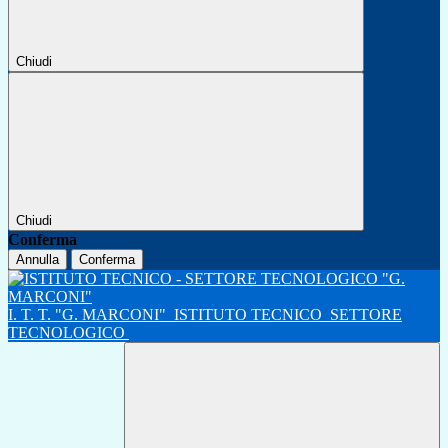
Chiudi
Chiudi
Conferma
Annulla
Conferma
I. T. T. "G. MARCONI"
ISTITUTO TECNICO
SETTORE
TECNOLOGICO