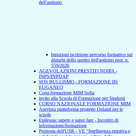
dell'autismo
Istruzioni iscrizione percorso formativo sui
disturbi dello spettro dell'autismo prot. n.
559/2026
AGEVOLAZIONI PRESTITI NOIPA -
INPS/INPDAP
SOS BULLISMO - FORMAZIONE IIS
EUGANEO
Corsi formazione MIM Sofia
invito alla Scuola di Formazione per Studenti
CORSO NAZIONALE FORMAZIONE MIM
Apertura piattaforma progetto Onland per le
scuole
Epilessia: sapere e saper fare - Incontro di
informazione/formazione
Proposta dell'USR - VE “Intelligenza emotiva e