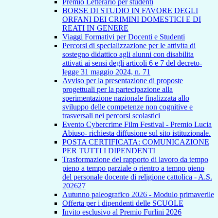
Premio Letterario per studenti
BORSE DI STUDIO IN FAVORE DEGLI
ORFANI DEI CRIMINI DOMESTICI E DI
REATI IN GENERE
Viaggi Formativi per Docenti e Studenti
Percorsi di specializzazione per le attivita di
sostegno didattico agli alunni con disabilita
attivati ai sensi degli articoli 6 e 7 del decreto-
legge 31 maggio 2024, n. 71
Avviso per la presentazione di proposte
progettuali per la partecipazione alla
sperimentazione nazionale finalizzata allo
sviluppo delle competenze non cognitive e
trasversali nei percorsi scolastici
Evento Cybercrime Film Festival - Premio Lucia
Abiuso- richiesta diffusione sul sito istituzionale.
POSTA CERTIFICATA: COMUNICAZIONE
PER TUTTI I DIPENDENTI
Trasformazione del rapporto di lavoro da tempo
pieno a tempo parziale o rientro a tempo pieno
del personale docente di religione cattolica - A.S.
202627
Autunno paleografico 2026 - Modulo primaverile
Offerta per i dipendenti delle SCUOLE
Invito esclusivo al Premio Furlini 2026