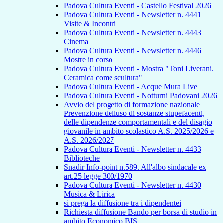
Padova Cultura Eventi - Castello Festival 2026
Padova Cultura Eventi - Newsletter n. 4441
Visite & Incontri
Padova Cultura Eventi - Newsletter n. 4443
Cinema
Padova Cultura Eventi - Newsletter n. 4446
Mostre in corso
Padova Cultura Eventi - Mostra "Toni Liverani.
Ceramica come scultura"
Padova Cultura Eventi - Acque Mura Live
Padova Cultura Eventi - Notturni Padovani 2026
Avvio del progetto di formazione nazionale
Prevenzione delluso di sostanze stupefacenti,
delle dipendenze comportamentali e del disagio
giovanile in ambito scolastico A.S. 2025/2026 e
A.S. 2026/2027
Padova Cultura Eventi - Newsletter n. 4433
Biblioteche
Snadir Info-point n.589. All'albo sindacale ex
art.25 legge 300/1970
Padova Cultura Eventi - Newsletter n. 4430
Musica & Lirica
si prega la diffusione tra i dipendentei
Richiesta diffusione Bando per borsa di studio in
ambito Economico BIS