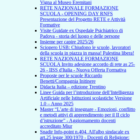
Vigna al Museo Eremitani
RETE NAZIONALE FORMAZIONE
SCUOLA - OPENING DAY RNFS
Presentazione del Progetto RETE e Attività
Formative
Visite Guidate ex Ospedale Psichiatrico di
Padova - storia del luogo e delle persone
Insieme per capire 2025/26
Sciopero USB: Chiudono le scuole, lavoratori
della scuola in piazza in massa! Palestina libera!
RETE NAZIONALE FORMAZIONE
SCUOLA Invito adesione accordo di rete as 25-
26 - IISS d'Italia - Nuova Offerta Formativa
Proposte per le scuole Riccardo
Benetti/Compagnia Initinere
Didacta Italia – edizione Trentino
Linee Guida per l’introduzione dell’Intelligenza
Artificiale nelle Istituzioni scolastiche Versione
1.0 – Anno 2025
Master “L’arte di insegnare - Emozioni, conflitto
e metodi attivi di apprendimento per il II ciclo
d’istruzione” - Aggiornamento docenti
accreditato Miur
Snadir Info-point n.404. All'albo sindacale ex
art.25 legge 300/1970 - Docenti di Religione: