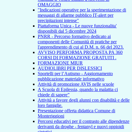
OMAGGIO
"Indicazioni operative per la sperimentazione di
messaggi di allarme pubblico IT-alert per
precipitazioni intense"
Piattaforma Unica - Le nuove funzionalita'
disponibili dal 5 dicembre 2024
PNRR - Percorso formativo dedicato ai
componenti delle Comunità di pratiche per
l'apprendimento di cui al D.M. n. 66 del 2023.
AVVISO PERFORMA PROPOSTA PA 360
CORSI DI FORMAZIONE GRATUITI .
FORMAZIONE MIUR
AUDIOLIBRI PER DISLESSICI
Sportelli per l’Autismo - Aggiornamento
pubblicazione materiale informativo
Attività di promozione AVIS nelle scuole
A Scuola di Epilessia, quando la malattia ci
chiede di sapere”
Attività a favore degli alunni con disabilità e delle
loro famiglie.
Presentazione offerta didattica Comune di
Monteriggioni
Percorsi educativi per il contrasto alle dipendenze
derivanti da droghe - fentanyl e nuovi oppioidi
sintetici