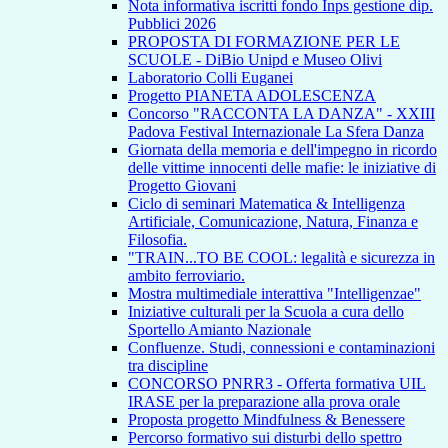
Nota informativa iscritti fondo Inps gestione dip.
Pubblici 2026
PROPOSTA DI FORMAZIONE PER LE
SCUOLE - DiBio Unipd e Museo Olivi
Laboratorio Colli Euganei
Progetto PIANETA ADOLESCENZA
Concorso "RACCONTA LA DANZA" - XXIII
Padova Festival Internazionale La Sfera Danza
Giornata della memoria e dell'impegno in ricordo
delle vittime innocenti delle mafie: le iniziative di
Progetto Giovani
Ciclo di seminari Matematica & Intelligenza
Artificiale, Comunicazione, Natura, Finanza e
Filosofia.
"TRAIN...TO BE COOL: legalità e sicurezza in
ambito ferroviario.
Mostra multimediale interattiva "Intelligenzae"
Iniziative culturali per la Scuola a cura dello
Sportello Amianto Nazionale
Confluenze. Studi, connessioni e contaminazioni
tra discipline
CONCORSO PNRR3 - Offerta formativa UIL
IRASE per la preparazione alla prova orale
Proposta progetto Mindfulness & Benessere
Percorso formativo sui disturbi dello spettro