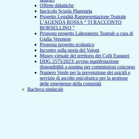
Offerte didattiche
fascicolo Scuola Planetaria
Progetto Legalità Rappresentazione Teatrale
L’AGENDA ROSSA “ TI RACCONTO
BORSELLINO ”
Proposta progetto Laboratorio Teatrale a cura di
Giulia Veronese
Proposta progetto scolastico
Incontro sulla storia del Vajont
Museo virtuale del territorio dei Colli Euganei
DDG 2575/2023: avviso manifestazione
disponibilità a nomina per commissioni concorso
Numero Verde per la prevenzione dei suicidi e
servizio di ascolto psicologico per la gestione
delle emergenze della comunità
Bacheca sindacale