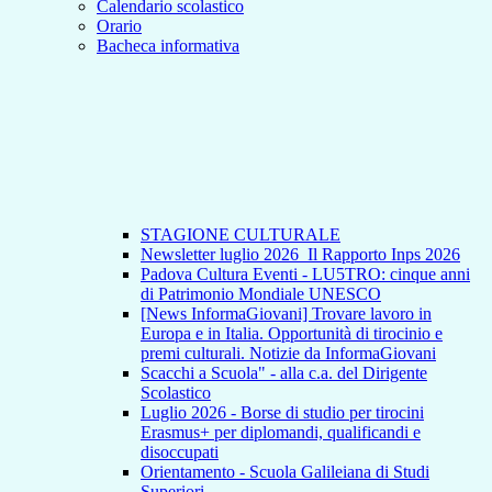
Calendario scolastico
Orario
Bacheca informativa
STAGIONE CULTURALE
Newsletter luglio 2026_Il Rapporto Inps 2026
Padova Cultura Eventi - LU5TRO: cinque anni
di Patrimonio Mondiale UNESCO
[News InformaGiovani] Trovare lavoro in
Europa e in Italia. Opportunità di tirocinio e
premi culturali. Notizie da InformaGiovani
Scacchi a Scuola" - alla c.a. del Dirigente
Scolastico
Luglio 2026 - Borse di studio per tirocini
Erasmus+ per diplomandi, qualificandi e
disoccupati
Orientamento - Scuola Galileiana di Studi
Superiori