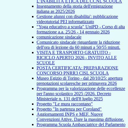
L’INABILITÀ ETICA DEL CCNL SCUOLA
Insegnamento della storia dell'emigrazione
italiana as 2025/2026
Gestione alunni con disabilita': pubblicazione
videotutorial PEI informatizzato
"Yoga educativo a scuola" UniPD - Corso di alta
formazione a.a. 25/26 - 14 gennaio 2026
comunicazione sindacale
Comunicato sindacale riguardante la riduzione
dell'ora di lezione da 60 minuti a 50/55 minuti.
VISITA E TRASPORTO GRATUITO -
RICICLO APERTO 2026 - INVITO ALLE
SCUOLE
POSTA CERTIFICATA: PREPARAZIONE
CONCORSO PNRR3 CISL SCUOLA
Museo Egizio di Torino - dal 20/10/25: apertura
prenotazioni scolaresche per primavera 2026
Programma per la valorizzazione delle eccellenze
per l'anno scolastico 2025 /2026. Decreto
Ministeriale n. 131 dell'8 luglio 2025
Progetto "Le mura raccontano"
Progetto "In partenza per Coroland"
Aggiornamenti INPS e MEF. Nuove
Convenzioni Attive. Dare la massima diffusione.
Programma Scuola Ambasciatrice del Parlamento