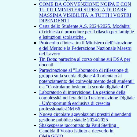
COME DA CONVENZIONE NOIPA E CON
TUTTI I MINISTERI SI PREGA DI DARE
MASSIMA VISIBILITA' A TUTTI I VOSTRI
DIPENDENTI
Carta dello Studente A.S. 2024/2025. Modalita'
di richiesta e procedure per il rilascio per famiglie
e Istituzioni scolastiche .
Protocollo d'intesa tra il Ministero dell'Istruzione
e del Merito e la Federazione Nazionale Maestri
del Lavoro
Tin Bota: partecipa al corso online sui DSA per
docenti
Partecipazione al "Laboratorio di riflessione di
gruppo sulla scuola digitale 4.0 orientato al
potenziamento del coinvolgimento degli studenti"
e a "Costruiamo insieme la scuola digitale 4.0"
Laboratorio di intervisione: La gestione della
complessità nell'era della Trasformazione Digitale
- Un'opportunità esclusiva di crescita
professionale-DM 66
Nuova circolare agevolazioni prestiti dipendenti
gestione pubblica statale 2024/2025
Shakespeare raccontato da Paul Sterling -
Candida il Vostro Istituto a riceverlo in
OMAGGIO