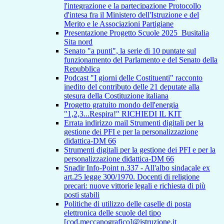
l'integrazione e la partecipazione Protocollo
d'intesa fra il Ministero dell'Istruzione e del
Merito e le Associazioni Partigiane
Presentazione Progetto Scuole 2025_Busitalia
Sita nord
Senato "a punti", la serie di 10 puntate sul
funzionamento del Parlamento e del Senato della
Repubblica
Podcast "I giorni delle Costituenti" racconto
inedito del contributo delle 21 deputate alla
stesura della Costituzione italiana
Progetto gratuito mondo dell'energia
"1,2,3...Respira!" RICHIEDI IL KIT
Errata indirizzo mail Strumenti digitali per la
gestione dei PFI e per la personalizzazione
didattica-DM 66
Strumenti digitali per la gestione dei PFI e per la
personalizzazione didattica-DM 66
Snadir Info-Point n.337 - All'albo sindacale ex
art.25 legge 300/1970. Docenti di religione
precari: nuove vittorie legali e richiesta di più
posti stabili
Politiche di utilizzo delle caselle di posta
elettronica delle scuole del tipo
[cod.meccanografico]@istruzione.it