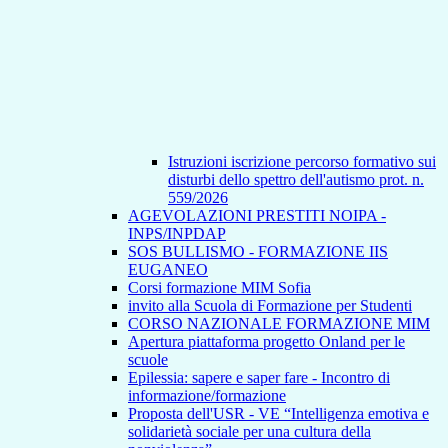
Istruzioni iscrizione percorso formativo sui
disturbi dello spettro dell'autismo prot. n.
559/2026
AGEVOLAZIONI PRESTITI NOIPA -
INPS/INPDAP
SOS BULLISMO - FORMAZIONE IIS
EUGANEO
Corsi formazione MIM Sofia
invito alla Scuola di Formazione per Studenti
CORSO NAZIONALE FORMAZIONE MIM
Apertura piattaforma progetto Onland per le
scuole
Epilessia: sapere e saper fare - Incontro di
informazione/formazione
Proposta dell'USR - VE “Intelligenza emotiva e
solidarietà sociale per una cultura della