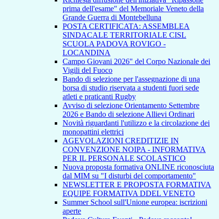
prima dell'esame" del Memoriale Veneto della
Grande Guerra di Montebelluna
POSTA CERTIFICATA: ASSEMBLEA
SINDACALE TERRITORIALE CISL
SCUOLA PADOVA ROVIGO -
LOCANDINA
Campo Giovani 2026" del Corpo Nazionale dei
Vigili del Fuoco
Bando di selezione per l'assegnazione di una
borsa di studio riservata a studenti fuori sede
atleti e praticanti Rugby
Avviso di selezione Orientamento Settembre
2026 e Bando di selezione Allievi Ordinari
Novità riguardanti l'utilizzo e la circolazione dei
monopattini elettrici
AGEVOLAZIONI CREDITIZIE IN
CONVENZIONE NOIPA - INFORMATIVA
PER IL PERSONALE SCOLASTICO
Nuova proposta formativa ONLINE riconosciuta
dal MIM su "I disturbi del comportamento"
NEWSLETTER E PROPOSTA FORMATIVA
EQUIPE FORMATIVA DDEL VENETO
Summer School sull'Unione europea: iscrizioni
aperte