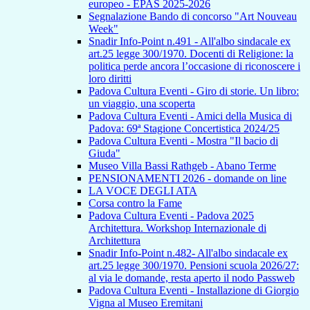
europeo - EPAS 2025-2026
Segnalazione Bando di concorso "Art Nouveau
Week"
Snadir Info-Point n.491 - All'albo sindacale ex
art.25 legge 300/1970. Docenti di Religione: la
politica perde ancora l’occasione di riconoscere i
loro diritti
Padova Cultura Eventi - Giro di storie. Un libro:
un viaggio, una scoperta
Padova Cultura Eventi - Amici della Musica di
Padova: 69ª Stagione Concertistica 2024/25
Padova Cultura Eventi - Mostra "Il bacio di
Giuda"
Museo Villa Bassi Rathgeb - Abano Terme
PENSIONAMENTI 2026 - domande on line
LA VOCE DEGLI ATA
Corsa contro la Fame
Padova Cultura Eventi - Padova 2025
Architettura. Workshop Internazionale di
Architettura
Snadir Info-Point n.482- All'albo sindacale ex
art.25 legge 300/1970. Pensioni scuola 2026/27:
al via le domande, resta aperto il nodo Passweb
Padova Cultura Eventi - Installazione di Giorgio
Vigna al Museo Eremitani