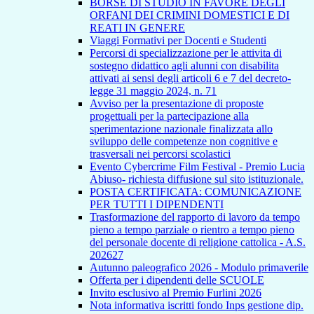
BORSE DI STUDIO IN FAVORE DEGLI
ORFANI DEI CRIMINI DOMESTICI E DI
REATI IN GENERE
Viaggi Formativi per Docenti e Studenti
Percorsi di specializzazione per le attivita di
sostegno didattico agli alunni con disabilita
attivati ai sensi degli articoli 6 e 7 del decreto-
legge 31 maggio 2024, n. 71
Avviso per la presentazione di proposte
progettuali per la partecipazione alla
sperimentazione nazionale finalizzata allo
sviluppo delle competenze non cognitive e
trasversali nei percorsi scolastici
Evento Cybercrime Film Festival - Premio Lucia
Abiuso- richiesta diffusione sul sito istituzionale.
POSTA CERTIFICATA: COMUNICAZIONE
PER TUTTI I DIPENDENTI
Trasformazione del rapporto di lavoro da tempo
pieno a tempo parziale o rientro a tempo pieno
del personale docente di religione cattolica - A.S.
202627
Autunno paleografico 2026 - Modulo primaverile
Offerta per i dipendenti delle SCUOLE
Invito esclusivo al Premio Furlini 2026
Nota informativa iscritti fondo Inps gestione dip.