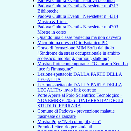
Padova Cultura Eventi - Padova racconta!
Padova Cultura Eventi - Newsletter n. 4317
Biblioteche
Padova Cultura Eventi - Newsletter n. 4314
Musica & Lirica
Padova Cultura Eventi - Newsletter n. 4303
Mostre in corso
Quando una classe partecipa ma non davvero
Microbioma presso Orto Botanico PD
Corso di formazione MIM Sofia dal titolo
"Sindrome da stress occupazionale in ambito
scolastico: mobbing, burnout, stalking"
Mostra d'arte contemporanea "Giancarlo Zen. La
luce fa l'immagine"
Lezione-spettacolo DALLA PARTE DELLA
LEGALITA
Lezione-spettacolo DALLA PARTE DELLA
LEGALITA- invio link corretto
Porte Aperte al Polo Scientifico Tecnologico -
NOVEMBRE 2026 - UNIVERSITA' DEGLI
STUDI DI FERRARA
Comune di Padova - prevenzione malattie
trasmesse da zanzare
Mostra Pope "Nel colore, il gesto"
Premio Letterario per studenti