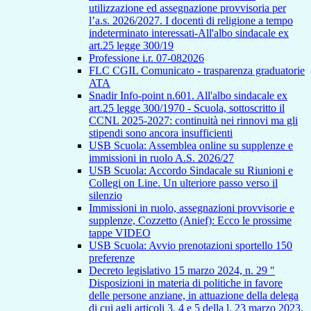
utilizzazione ed assegnazione provvisoria per
l’a.s. 2026/2027. I docenti di religione a tempo
indeterminato interessati-All'albo sindacale ex
art.25 legge 300/19
Professione i.r. 07-082026
FLC CGIL Comunicato - trasparenza graduatorie
ATA
Snadir Info-point n.601. All'albo sindacale ex
art.25 legge 300/1970 - Scuola, sottoscritto il
CCNL 2025-2027: continuità nei rinnovi ma gli
stipendi sono ancora insufficienti
USB Scuola: Assemblea online su supplenze e
immissioni in ruolo A.S. 2026/27
USB Scuola: Accordo Sindacale su Riunioni e
Collegi on Line. Un ulteriore passo verso il
silenzio
Immissioni in ruolo, assegnazioni provvisorie e
supplenze, Cozzetto (Anief): Ecco le prossime
tappe VIDEO
USB Scuola: Avvio prenotazioni sportello 150
preferenze
Decreto legislativo 15 marzo 2024, n. 29 "
Disposizioni in materia di politiche in favore
delle persone anziane, in attuazione della delega
di cui agli articoli 3, 4 e 5 della l. 23 marzo 2023,