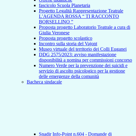
fascicolo Scuola Planetaria
Progetto Legalità Rappresentazione Teatrale
L’AGENDA ROSSA “ TI RACCONTO
BORSELLINO ”
Proposta progetto Laboratorio Teatrale a cura di
Giulia Veronese
Proposta progetto scolastico
Incontro sulla storia del Vajont
Museo virtuale del territorio dei Colli Euganei
DDG 2575/2023: avviso manifestazione
disponibilità a nomina per commissioni concorso
Numero Verde per la prevenzione dei suicidi e
servizio di ascolto psicologico per la gestione
delle emergenze della comunità
Bacheca sindacale
Snadir Info-Point n.604 - Domande di