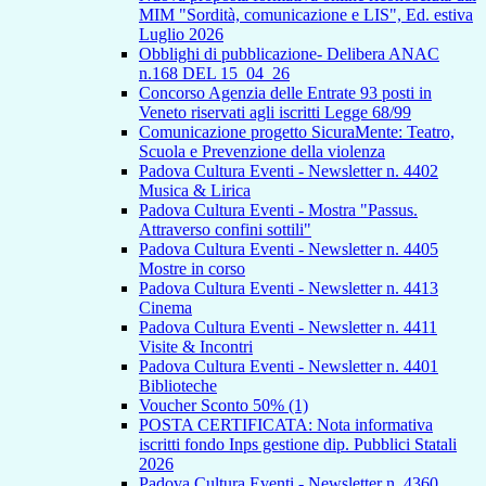
MIM "Sordità, comunicazione e LIS", Ed. estiva
Luglio 2026
Obblighi di pubblicazione- Delibera ANAC
n.168 DEL 15_04_26
Concorso Agenzia delle Entrate 93 posti in
Veneto riservati agli iscritti Legge 68/99
Comunicazione progetto SicuraMente: Teatro,
Scuola e Prevenzione della violenza
Padova Cultura Eventi - Newsletter n. 4402
Musica & Lirica
Padova Cultura Eventi - Mostra "Passus.
Attraverso confini sottili"
Padova Cultura Eventi - Newsletter n. 4405
Mostre in corso
Padova Cultura Eventi - Newsletter n. 4413
Cinema
Padova Cultura Eventi - Newsletter n. 4411
Visite & Incontri
Padova Cultura Eventi - Newsletter n. 4401
Biblioteche
Voucher Sconto 50% (1)
POSTA CERTIFICATA: Nota informativa
iscritti fondo Inps gestione dip. Pubblici Statali
2026
Padova Cultura Eventi - Newsletter n. 4360