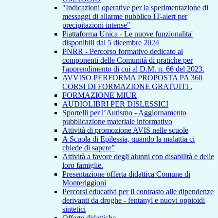
"Indicazioni operative per la sperimentazione di
messaggi di allarme pubblico IT-alert per
precipitazioni intense"
Piattaforma Unica - Le nuove funzionalita'
disponibili dal 5 dicembre 2024
PNRR - Percorso formativo dedicato ai
componenti delle Comunità di pratiche per
l'apprendimento di cui al D.M. n. 66 del 2023.
AVVISO PERFORMA PROPOSTA PA 360
CORSI DI FORMAZIONE GRATUITI .
FORMAZIONE MIUR
AUDIOLIBRI PER DISLESSICI
Sportelli per l’Autismo - Aggiornamento
pubblicazione materiale informativo
Attività di promozione AVIS nelle scuole
A Scuola di Epilessia, quando la malattia ci
chiede di sapere”
Attività a favore degli alunni con disabilità e delle
loro famiglie.
Presentazione offerta didattica Comune di
Monteriggioni
Percorsi educativi per il contrasto alle dipendenze
derivanti da droghe - fentanyl e nuovi oppioidi
sintetici
Offerte didattiche