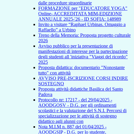
dalle procedure straordinarie
FORMAZIONE per "EDUCATORE YOGA"
Online- ACCREDITATA MIM-EDIZIONE
ANNUALE 2025-'26 - ID SOFIA: 148989
Invito a visitare “Raphael Urbinas. Omaggio a
Raffaello” a Urbino
Treno della Memoria: Proposta progetto culturale
2026
Avviso pubblico per la presentazione di
manifestazioni di interesse per la partecipazione
degli studenti all 'iniziativa "Viaggi del ricordo"
2025
Proposta didattica: documentario "Nonostante
tutto" con attività
AVVISO PRE-ISCRIZIONE CORSI INDIRE
SOSTEGNO
Proposta attività didattiche Basilica del Santo
Padova
Protocollo nr: 17217 - del 29/04/2025 -
AOODGOSV - D.G. per gli ordinamenti
scolastici e la valutazione del S.N.I. Percorsi di
specializzazione per le attività di sostegno
didattico agli alunni con
Nota M.I.M n. 887 del 01/04/2025 -
AOODGSIP - D.G. per lo studente,