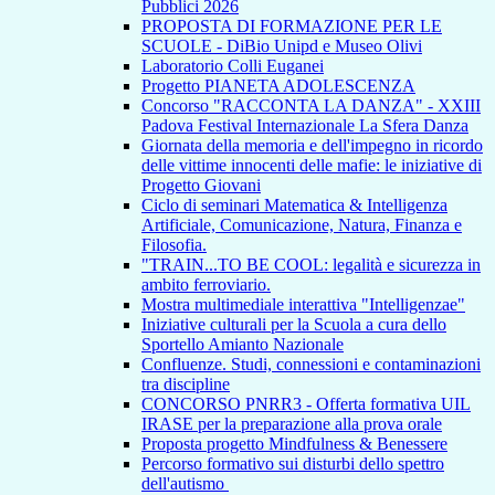
Pubblici 2026
PROPOSTA DI FORMAZIONE PER LE
SCUOLE - DiBio Unipd e Museo Olivi
Laboratorio Colli Euganei
Progetto PIANETA ADOLESCENZA
Concorso "RACCONTA LA DANZA" - XXIII
Padova Festival Internazionale La Sfera Danza
Giornata della memoria e dell'impegno in ricordo
delle vittime innocenti delle mafie: le iniziative di
Progetto Giovani
Ciclo di seminari Matematica & Intelligenza
Artificiale, Comunicazione, Natura, Finanza e
Filosofia.
"TRAIN...TO BE COOL: legalità e sicurezza in
ambito ferroviario.
Mostra multimediale interattiva "Intelligenzae"
Iniziative culturali per la Scuola a cura dello
Sportello Amianto Nazionale
Confluenze. Studi, connessioni e contaminazioni
tra discipline
CONCORSO PNRR3 - Offerta formativa UIL
IRASE per la preparazione alla prova orale
Proposta progetto Mindfulness & Benessere
Percorso formativo sui disturbi dello spettro
dell'autismo