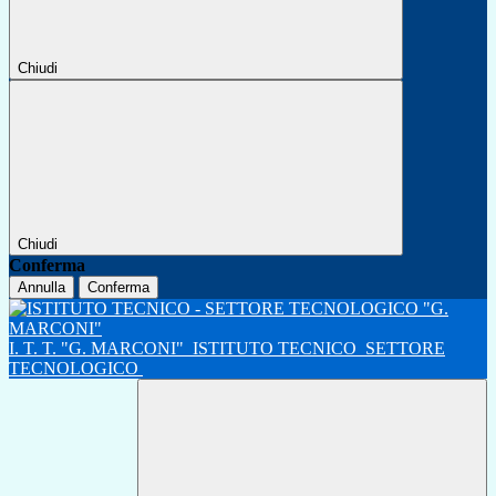
Chiudi
Chiudi
Conferma
Annulla
Conferma
I. T. T. "G. MARCONI"
ISTITUTO TECNICO
SETTORE
TECNOLOGICO