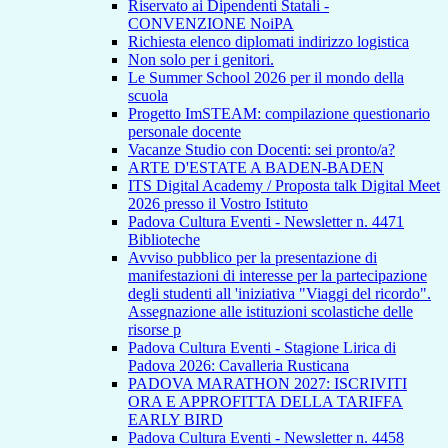
Riservato ai Dipendenti Statali -
CONVENZIONE NoiPA
Richiesta elenco diplomati indirizzo logistica
Non solo per i genitori.
Le Summer School 2026 per il mondo della
scuola
Progetto ImSTEAM: compilazione questionario
personale docente
Vacanze Studio con Docenti: sei pronto/a?
ARTE D'ESTATE A BADEN-BADEN
ITS Digital Academy / Proposta talk Digital Meet
2026 presso il Vostro Istituto
Padova Cultura Eventi - Newsletter n. 4471
Biblioteche
Avviso pubblico per la presentazione di
manifestazioni di interesse per la partecipazione
degli studenti all 'iniziativa "Viaggi del ricordo".
Assegnazione alle istituzioni scolastiche delle
risorse p
Padova Cultura Eventi - Stagione Lirica di
Padova 2026: Cavalleria Rusticana
PADOVA MARATHON 2027: ISCRIVITI
ORA E APPROFITTA DELLA TARIFFA
EARLY BIRD
Padova Cultura Eventi - Newsletter n. 4458