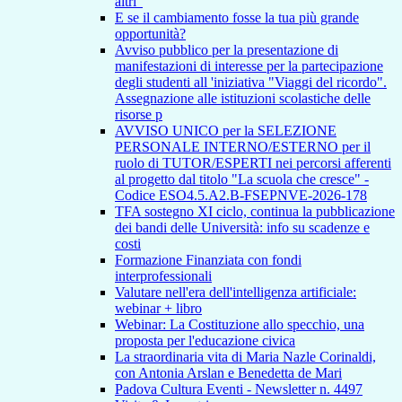
altri"
E se il cambiamento fosse la tua più grande
opportunità?
Avviso pubblico per la presentazione di
manifestazioni di interesse per la partecipazione
degli studenti all 'iniziativa "Viaggi del ricordo".
Assegnazione alle istituzioni scolastiche delle
risorse p
AVVISO UNICO per la SELEZIONE
PERSONALE INTERNO/ESTERNO per il
ruolo di TUTOR/ESPERTI nei percorsi afferenti
al progetto dal titolo "La scuola che cresce" -
Codice ESO4.5.A2.B-FSEPNVE-2026-178
TFA sostegno XI ciclo, continua la pubblicazione
dei bandi delle Università: info su scadenze e
costi
Formazione Finanziata con fondi
interprofessionali
Valutare nell'era dell'intelligenza artificiale:
webinar + libro
Webinar: La Costituzione allo specchio, una
proposta per l'educazione civica
La straordinaria vita di Maria Nazle Corinaldi,
con Antonia Arslan e Benedetta de Mari
Padova Cultura Eventi - Newsletter n. 4497