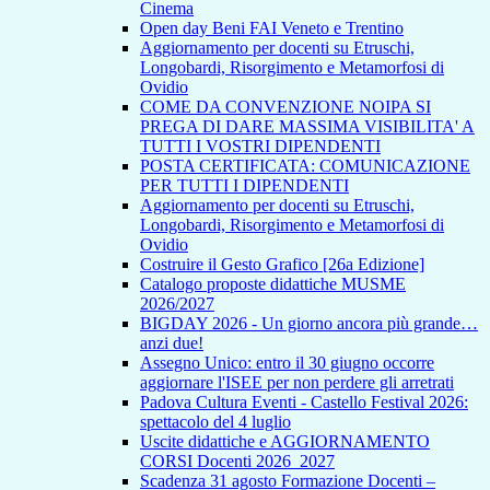
Cinema
Open day Beni FAI Veneto e Trentino
Aggiornamento per docenti su Etruschi,
Longobardi, Risorgimento e Metamorfosi di
Ovidio
COME DA CONVENZIONE NOIPA SI
PREGA DI DARE MASSIMA VISIBILITA' A
TUTTI I VOSTRI DIPENDENTI
POSTA CERTIFICATA: COMUNICAZIONE
PER TUTTI I DIPENDENTI
Aggiornamento per docenti su Etruschi,
Longobardi, Risorgimento e Metamorfosi di
Ovidio
Costruire il Gesto Grafico [26a Edizione]
Catalogo proposte didattiche MUSME
2026/2027
BIGDAY 2026 - Un giorno ancora più grande…
anzi due!
Assegno Unico: entro il 30 giugno occorre
aggiornare l'ISEE per non perdere gli arretrati
Padova Cultura Eventi - Castello Festival 2026:
spettacolo del 4 luglio
Uscite didattiche e AGGIORNAMENTO
CORSI Docenti 2026_2027
Scadenza 31 agosto Formazione Docenti –