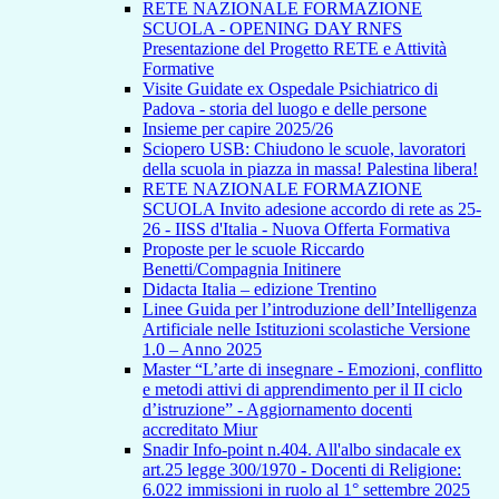
RETE NAZIONALE FORMAZIONE
SCUOLA - OPENING DAY RNFS
Presentazione del Progetto RETE e Attività
Formative
Visite Guidate ex Ospedale Psichiatrico di
Padova - storia del luogo e delle persone
Insieme per capire 2025/26
Sciopero USB: Chiudono le scuole, lavoratori
della scuola in piazza in massa! Palestina libera!
RETE NAZIONALE FORMAZIONE
SCUOLA Invito adesione accordo di rete as 25-
26 - IISS d'Italia - Nuova Offerta Formativa
Proposte per le scuole Riccardo
Benetti/Compagnia Initinere
Didacta Italia – edizione Trentino
Linee Guida per l’introduzione dell’Intelligenza
Artificiale nelle Istituzioni scolastiche Versione
1.0 – Anno 2025
Master “L’arte di insegnare - Emozioni, conflitto
e metodi attivi di apprendimento per il II ciclo
d’istruzione” - Aggiornamento docenti
accreditato Miur
Snadir Info-point n.404. All'albo sindacale ex
art.25 legge 300/1970 - Docenti di Religione:
6.022 immissioni in ruolo al 1° settembre 2025