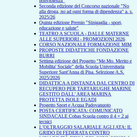
nonviolenza”
Seconda edizione del Concorso nazionale "No
alla droga, no ad ogni forma di dipendenza" a. s.
2025/26
Quinta edizione Premio "Sinigaglia - sport,
educazione e salute"
TEATRO A SCUOLA - DALLE MATERNE
ALLE SUPERIORI - PROMOZIONI 2026
CORSO NAZIONALE FORMAZIONE MIM
PROPOSTE DIDATTICHE FONDAZIONE
BURRI
Settima edizione del Progetto "Me.Mo. Merito e
Mobilita' Sociale" della Scuola Universitaria
Superiore Sant'Anna di Pisa. Selezione A.S.
2025/2026
DIDATTICA A DISTANZA DAL CENTRO DI
RECUPERO PER TARTARUGHE MARINE
GESTITO DALL' AREA MARINA
PROTETTA ISOLE EGADI
Progetto Sport e Acqua Padovanuoto
POSTA CERTIFICATA: COMUNICATO
SINDACALE Cobas Scuola contro il 4 + 2 ai
tecnici
L’OLTRAGGIO SALARIALE AGLI ATA: IL
GRIDO DI FEDERATA CONTRO