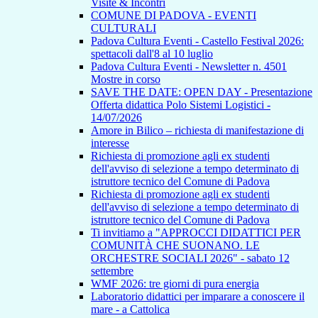
Visite & Incontri
COMUNE DI PADOVA - EVENTI
CULTURALI
Padova Cultura Eventi - Castello Festival 2026:
spettacoli dall'8 al 10 luglio
Padova Cultura Eventi - Newsletter n. 4501
Mostre in corso
SAVE THE DATE: OPEN DAY - Presentazione
Offerta didattica Polo Sistemi Logistici -
14/07/2026
Amore in Bilico – richiesta di manifestazione di
interesse
Richiesta di promozione agli ex studenti
dell'avviso di selezione a tempo determinato di
istruttore tecnico del Comune di Padova
Richiesta di promozione agli ex studenti
dell'avviso di selezione a tempo determinato di
istruttore tecnico del Comune di Padova
Ti invitiamo a "APPROCCI DIDATTICI PER
COMUNITÀ CHE SUONANO. LE
ORCHESTRE SOCIALI 2026" - sabato 12
settembre
WMF 2026: tre giorni di pura energia
Laboratorio didattici per imparare a conoscere il
mare - a Cattolica