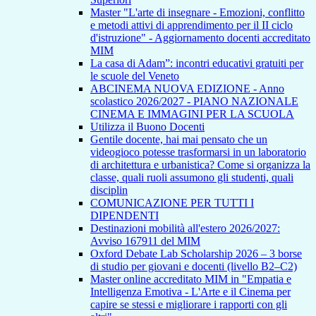
Master "L'arte di insegnare - Emozioni, conflitto
e metodi attivi di apprendimento per il II ciclo
d'istruzione" - Aggiornamento docenti accreditato
MIM
La casa di Adam”: incontri educativi gratuiti per
le scuole del Veneto
ABCINEMA NUOVA EDIZIONE - Anno
scolastico 2026/2027 - PIANO NAZIONALE
CINEMA E IMMAGINI PER LA SCUOLA
Utilizza il Buono Docenti
Gentile docente, hai mai pensato che un
videogioco potesse trasformarsi in un laboratorio
di architettura e urbanistica? Come si organizza la
classe, quali ruoli assumono gli studenti, quali
disciplin
COMUNICAZIONE PER TUTTI I
DIPENDENTI
Destinazioni mobilità all'estero 2026/2027:
Avviso 167911 del MIM
Oxford Debate Lab Scholarship 2026 – 3 borse
di studio per giovani e docenti (livello B2–C2)
Master online accreditato MIM in "Empatia e
Intelligenza Emotiva - L'Arte e il Cinema per
capire se stessi e migliorare i rapporti con gli