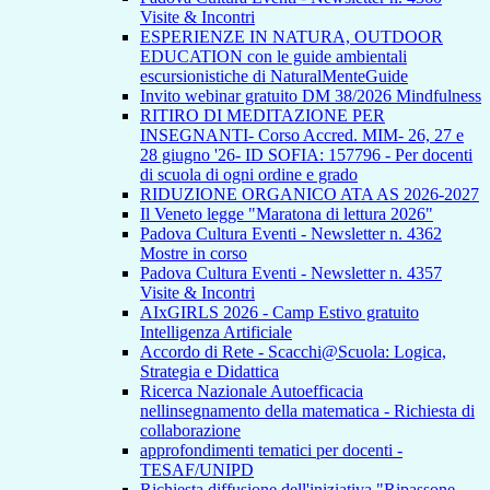
Visite & Incontri
ESPERIENZE IN NATURA, OUTDOOR
EDUCATION con le guide ambientali
escursionistiche di NaturalMenteGuide
Invito webinar gratuito DM 38/2026 Mindfulness
RITIRO DI MEDITAZIONE PER
INSEGNANTI- Corso Accred. MIM- 26, 27 e
28 giugno '26- ID SOFIA: 157796 - Per docenti
di scuola di ogni ordine e grado
RIDUZIONE ORGANICO ATA AS 2026-2027
Il Veneto legge "Maratona di lettura 2026"
Padova Cultura Eventi - Newsletter n. 4362
Mostre in corso
Padova Cultura Eventi - Newsletter n. 4357
Visite & Incontri
AIxGIRLS 2026 - Camp Estivo gratuito
Intelligenza Artificiale
Accordo di Rete - Scacchi@Scuola: Logica,
Strategia e Didattica
Ricerca Nazionale Autoefficacia
nellinsegnamento della matematica - Richiesta di
collaborazione
approfondimenti tematici per docenti -
TESAF/UNIPD
Richiesta diffusione dell'iniziativa "Ripassone