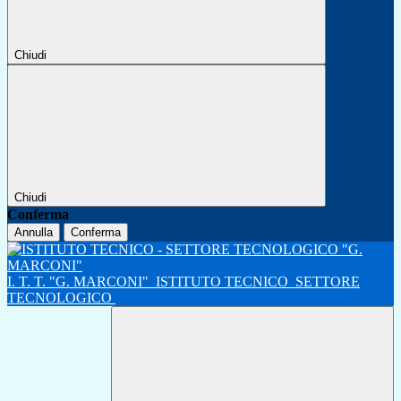
Chiudi
Chiudi
Conferma
Annulla
Conferma
I. T. T. "G. MARCONI"
ISTITUTO TECNICO
SETTORE
TECNOLOGICO