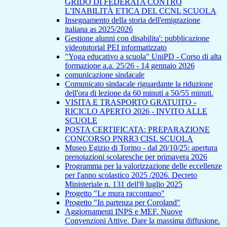
GRIDO DI FEDERATA CONTRO
L’INABILITÀ ETICA DEL CCNL SCUOLA
Insegnamento della storia dell'emigrazione
italiana as 2025/2026
Gestione alunni con disabilita': pubblicazione
videotutorial PEI informatizzato
"Yoga educativo a scuola" UniPD - Corso di alta
formazione a.a. 25/26 - 14 gennaio 2026
comunicazione sindacale
Comunicato sindacale riguardante la riduzione
dell'ora di lezione da 60 minuti a 50/55 minuti.
VISITA E TRASPORTO GRATUITO -
RICICLO APERTO 2026 - INVITO ALLE
SCUOLE
POSTA CERTIFICATA: PREPARAZIONE
CONCORSO PNRR3 CISL SCUOLA
Museo Egizio di Torino - dal 20/10/25: apertura
prenotazioni scolaresche per primavera 2026
Programma per la valorizzazione delle eccellenze
per l'anno scolastico 2025 /2026. Decreto
Ministeriale n. 131 dell'8 luglio 2025
Progetto "Le mura raccontano"
Progetto "In partenza per Coroland"
Aggiornamenti INPS e MEF. Nuove
Convenzioni Attive. Dare la massima diffusione.