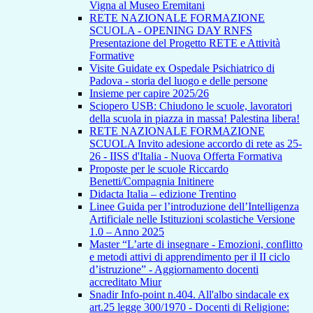
Vigna al Museo Eremitani
RETE NAZIONALE FORMAZIONE
SCUOLA - OPENING DAY RNFS
Presentazione del Progetto RETE e Attività
Formative
Visite Guidate ex Ospedale Psichiatrico di
Padova - storia del luogo e delle persone
Insieme per capire 2025/26
Sciopero USB: Chiudono le scuole, lavoratori
della scuola in piazza in massa! Palestina libera!
RETE NAZIONALE FORMAZIONE
SCUOLA Invito adesione accordo di rete as 25-
26 - IISS d'Italia - Nuova Offerta Formativa
Proposte per le scuole Riccardo
Benetti/Compagnia Initinere
Didacta Italia – edizione Trentino
Linee Guida per l’introduzione dell’Intelligenza
Artificiale nelle Istituzioni scolastiche Versione
1.0 – Anno 2025
Master “L’arte di insegnare - Emozioni, conflitto
e metodi attivi di apprendimento per il II ciclo
d’istruzione” - Aggiornamento docenti
accreditato Miur
Snadir Info-point n.404. All'albo sindacale ex
art.25 legge 300/1970 - Docenti di Religione: