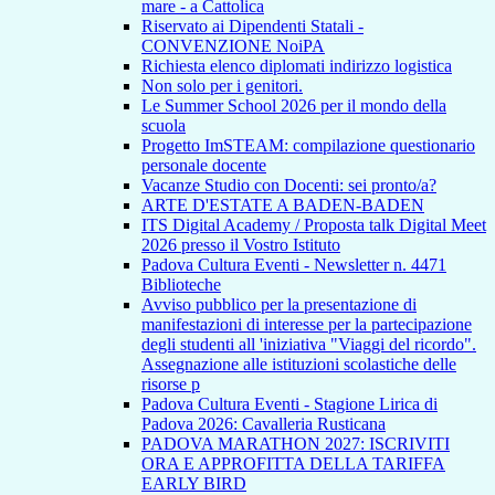
mare - a Cattolica
Riservato ai Dipendenti Statali -
CONVENZIONE NoiPA
Richiesta elenco diplomati indirizzo logistica
Non solo per i genitori.
Le Summer School 2026 per il mondo della
scuola
Progetto ImSTEAM: compilazione questionario
personale docente
Vacanze Studio con Docenti: sei pronto/a?
ARTE D'ESTATE A BADEN-BADEN
ITS Digital Academy / Proposta talk Digital Meet
2026 presso il Vostro Istituto
Padova Cultura Eventi - Newsletter n. 4471
Biblioteche
Avviso pubblico per la presentazione di
manifestazioni di interesse per la partecipazione
degli studenti all 'iniziativa "Viaggi del ricordo".
Assegnazione alle istituzioni scolastiche delle
risorse p
Padova Cultura Eventi - Stagione Lirica di
Padova 2026: Cavalleria Rusticana
PADOVA MARATHON 2027: ISCRIVITI
ORA E APPROFITTA DELLA TARIFFA
EARLY BIRD