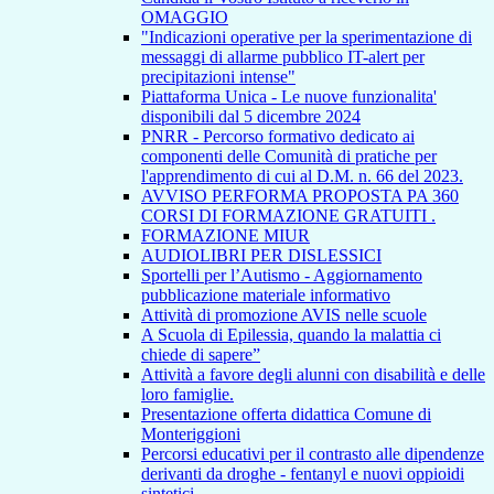
OMAGGIO
"Indicazioni operative per la sperimentazione di
messaggi di allarme pubblico IT-alert per
precipitazioni intense"
Piattaforma Unica - Le nuove funzionalita'
disponibili dal 5 dicembre 2024
PNRR - Percorso formativo dedicato ai
componenti delle Comunità di pratiche per
l'apprendimento di cui al D.M. n. 66 del 2023.
AVVISO PERFORMA PROPOSTA PA 360
CORSI DI FORMAZIONE GRATUITI .
FORMAZIONE MIUR
AUDIOLIBRI PER DISLESSICI
Sportelli per l’Autismo - Aggiornamento
pubblicazione materiale informativo
Attività di promozione AVIS nelle scuole
A Scuola di Epilessia, quando la malattia ci
chiede di sapere”
Attività a favore degli alunni con disabilità e delle
loro famiglie.
Presentazione offerta didattica Comune di
Monteriggioni
Percorsi educativi per il contrasto alle dipendenze
derivanti da droghe - fentanyl e nuovi oppioidi
sintetici