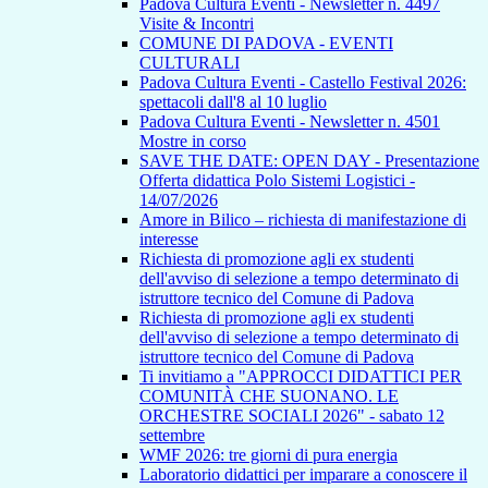
Padova Cultura Eventi - Newsletter n. 4497
Visite & Incontri
COMUNE DI PADOVA - EVENTI
CULTURALI
Padova Cultura Eventi - Castello Festival 2026:
spettacoli dall'8 al 10 luglio
Padova Cultura Eventi - Newsletter n. 4501
Mostre in corso
SAVE THE DATE: OPEN DAY - Presentazione
Offerta didattica Polo Sistemi Logistici -
14/07/2026
Amore in Bilico – richiesta di manifestazione di
interesse
Richiesta di promozione agli ex studenti
dell'avviso di selezione a tempo determinato di
istruttore tecnico del Comune di Padova
Richiesta di promozione agli ex studenti
dell'avviso di selezione a tempo determinato di
istruttore tecnico del Comune di Padova
Ti invitiamo a "APPROCCI DIDATTICI PER
COMUNITÀ CHE SUONANO. LE
ORCHESTRE SOCIALI 2026" - sabato 12
settembre
WMF 2026: tre giorni di pura energia
Laboratorio didattici per imparare a conoscere il