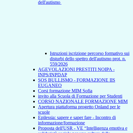
dell'autismo
Istruzioni iscrizione percorso formativo sui
disturbi dello spettro dell'autismo prot. n.
559/2026
AGEVOLAZIONI PRESTITI NOIPA -
INPS/INPDAP
SOS BULLISMO - FORMAZIONE IIS
EUGANEO
Corsi formazione MIM Sofia
invito alla Scuola di Formazione per Studenti
CORSO NAZIONALE FORMAZIONE MIM
Apertura piattaforma progetto Onland per le
scuole
Epilessia: sapere e saper fare - Incontro di
informazione/formazione
Proposta dell'USR - VE “Intelligenza emotiva e