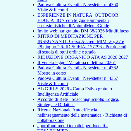
Padova Cultura Eventi - Newsletter n. 4360
Visite & Incontri
ESPERIENZE IN NATURA, OUTDOOR
EDUCATION con le guide ambientali
escursionistiche di NaturalMenteGuide
Invito webinar gratuito DM 38/2026 Mindfulness
RITIRO DI MEDITAZIONE PER
INSEGNANTI- Corso Accred. MIM- 26, 27 e
28 giugno '26- ID SOFIA: 157796 - Per docenti
di scuola di ogni ordine e grado
RIDUZIONE ORGANICO ATA AS 2026-2027
Il Veneto legge "Maratona di lettura 2026"
Padova Cultura Eventi - Newsletter n. 4362
Mostre in corso
Padova Cultura Eventi - Newsletter n. 4357
Visite & Incontri
AIxGIRLS 2026 - Camp Estivo gratuito
Intelligenza Artificiale
Accordo di Rete - Scacchi@Scuola: Logica,
Strategia e Didattica
Ricerca Nazionale Autoefficacia
nellinsegnamento della matematica - Richiesta di
collaborazione
approfondimenti tematici per docenti -
TESAF/UNIPD