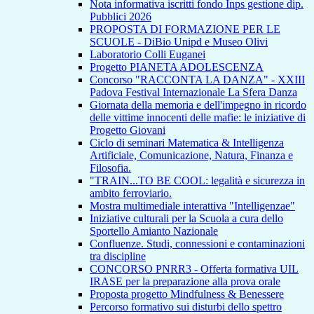
Nota informativa iscritti fondo Inps gestione dip.
Pubblici 2026
PROPOSTA DI FORMAZIONE PER LE
SCUOLE - DiBio Unipd e Museo Olivi
Laboratorio Colli Euganei
Progetto PIANETA ADOLESCENZA
Concorso "RACCONTA LA DANZA" - XXIII
Padova Festival Internazionale La Sfera Danza
Giornata della memoria e dell'impegno in ricordo
delle vittime innocenti delle mafie: le iniziative di
Progetto Giovani
Ciclo di seminari Matematica & Intelligenza
Artificiale, Comunicazione, Natura, Finanza e
Filosofia.
"TRAIN...TO BE COOL: legalità e sicurezza in
ambito ferroviario.
Mostra multimediale interattiva "Intelligenzae"
Iniziative culturali per la Scuola a cura dello
Sportello Amianto Nazionale
Confluenze. Studi, connessioni e contaminazioni
tra discipline
CONCORSO PNRR3 - Offerta formativa UIL
IRASE per la preparazione alla prova orale
Proposta progetto Mindfulness & Benessere
Percorso formativo sui disturbi dello spettro