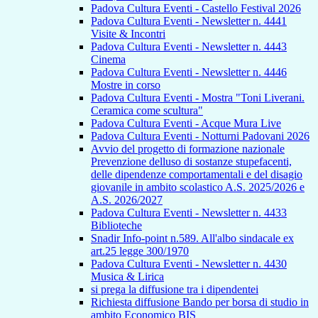
Padova Cultura Eventi - Castello Festival 2026
Padova Cultura Eventi - Newsletter n. 4441
Visite & Incontri
Padova Cultura Eventi - Newsletter n. 4443
Cinema
Padova Cultura Eventi - Newsletter n. 4446
Mostre in corso
Padova Cultura Eventi - Mostra "Toni Liverani.
Ceramica come scultura"
Padova Cultura Eventi - Acque Mura Live
Padova Cultura Eventi - Notturni Padovani 2026
Avvio del progetto di formazione nazionale
Prevenzione delluso di sostanze stupefacenti,
delle dipendenze comportamentali e del disagio
giovanile in ambito scolastico A.S. 2025/2026 e
A.S. 2026/2027
Padova Cultura Eventi - Newsletter n. 4433
Biblioteche
Snadir Info-point n.589. All'albo sindacale ex
art.25 legge 300/1970
Padova Cultura Eventi - Newsletter n. 4430
Musica & Lirica
si prega la diffusione tra i dipendentei
Richiesta diffusione Bando per borsa di studio in
ambito Economico BIS