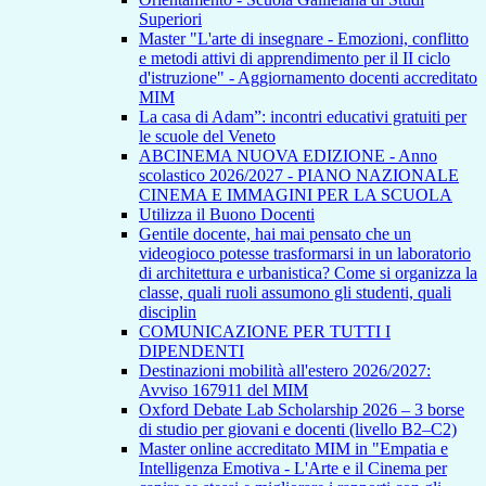
Superiori
Master "L'arte di insegnare - Emozioni, conflitto
e metodi attivi di apprendimento per il II ciclo
d'istruzione" - Aggiornamento docenti accreditato
MIM
La casa di Adam”: incontri educativi gratuiti per
le scuole del Veneto
ABCINEMA NUOVA EDIZIONE - Anno
scolastico 2026/2027 - PIANO NAZIONALE
CINEMA E IMMAGINI PER LA SCUOLA
Utilizza il Buono Docenti
Gentile docente, hai mai pensato che un
videogioco potesse trasformarsi in un laboratorio
di architettura e urbanistica? Come si organizza la
classe, quali ruoli assumono gli studenti, quali
disciplin
COMUNICAZIONE PER TUTTI I
DIPENDENTI
Destinazioni mobilità all'estero 2026/2027:
Avviso 167911 del MIM
Oxford Debate Lab Scholarship 2026 – 3 borse
di studio per giovani e docenti (livello B2–C2)
Master online accreditato MIM in "Empatia e
Intelligenza Emotiva - L'Arte e il Cinema per