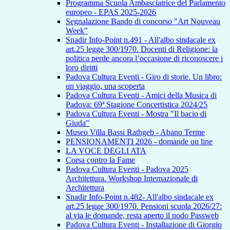
Programma Scuola Ambasciatrice del Parlamento
europeo - EPAS 2025-2026
Segnalazione Bando di concorso "Art Nouveau
Week"
Snadir Info-Point n.491 - All'albo sindacale ex
art.25 legge 300/1970. Docenti di Religione: la
politica perde ancora l’occasione di riconoscere i
loro diritti
Padova Cultura Eventi - Giro di storie. Un libro:
un viaggio, una scoperta
Padova Cultura Eventi - Amici della Musica di
Padova: 69ª Stagione Concertistica 2024/25
Padova Cultura Eventi - Mostra "Il bacio di
Giuda"
Museo Villa Bassi Rathgeb - Abano Terme
PENSIONAMENTI 2026 - domande on line
LA VOCE DEGLI ATA
Corsa contro la Fame
Padova Cultura Eventi - Padova 2025
Architettura. Workshop Internazionale di
Architettura
Snadir Info-Point n.482- All'albo sindacale ex
art.25 legge 300/1970. Pensioni scuola 2026/27:
al via le domande, resta aperto il nodo Passweb
Padova Cultura Eventi - Installazione di Giorgio