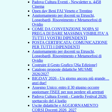
Padova Cultura Eventi - Newsletter n. 4458
Cinema
Open day Beni FAI Veneto e Trentino
Aggiornamento per docenti su Etruschi,
Longobardi, Risorgimento e Metamorfosi di
Ovidio
COME DA CONVENZIONE NOIPA SI
PREGA DI DARE MASSIMA VISIBILITA' A
TUTTI I VOSTRI DIPENDENTI
POSTA CERTIFICATA: COMUNICAZIONE
PER TUTTI I DIPENDENTI
Aggiornamento per docenti su Etruschi,
Longobardi, Risorgimento e Metamorfosi di
Ovidio
Costruire il Gesto Grafico [26a Edizione]
Catalogo proposte didattiche MUSME
2026/2027
BIGDAY 2026 - Un giorno ancora più grande…
anzi due!
Assegno Unico: entro il 30 giugno occorre
aggiornare l'ISEE per non perdere gli arretrati
Padova Cultura Eventi - Castello Festival 2026:
spettacolo del 4 luglio
Uscite didattiche e AGGIORNAMENTO
CORSI Docenti 2026_2027