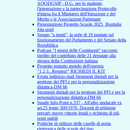
AOODGSIP - D.G. per lo studente,
l'integrazione e la partecipazione Protocollo
d'intesa fra il Ministero dell'Istruzione e del
Merito e le Associazioni Partigiane
Presentazione Progetto Scuole 2025_Busitalia
Sita nord
Senato "a punti", la serie di 10 puntate sul
funzionamento del Parlamento e del Senato della
Repubblica
Podcast "I giorni delle Costituenti" racconto
inedito del contributo delle 21 deputate alla
stesura della Costituzione italiana
Progetto gratuito mondo dell'energia
"1,2,3...Respira!" RICHIEDI IL KIT
Errata indirizzo mail Strumenti digitali per la
gestione dei PFI e per la personalizzazione
didattica-DM 66
Strumenti digitali per la gestione dei PFI e per la
personalizzazione didattica-DM 66
Snadir Info-Point n.337 - All'albo sindacale ex
art.25 legge 300/1970. Docenti di religione
precari: nuove vittorie legali e richiesta di più
posti stabili
Politiche di utilizzo delle caselle di posta
elettronica delle scuole del tipo