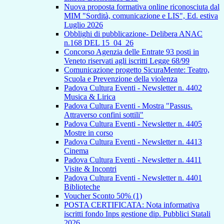
Nuova proposta formativa online riconosciuta dal
MIM "Sordità, comunicazione e LIS", Ed. estiva
Luglio 2026
Obblighi di pubblicazione- Delibera ANAC
n.168 DEL 15_04_26
Concorso Agenzia delle Entrate 93 posti in
Veneto riservati agli iscritti Legge 68/99
Comunicazione progetto SicuraMente: Teatro,
Scuola e Prevenzione della violenza
Padova Cultura Eventi - Newsletter n. 4402
Musica & Lirica
Padova Cultura Eventi - Mostra "Passus.
Attraverso confini sottili"
Padova Cultura Eventi - Newsletter n. 4405
Mostre in corso
Padova Cultura Eventi - Newsletter n. 4413
Cinema
Padova Cultura Eventi - Newsletter n. 4411
Visite & Incontri
Padova Cultura Eventi - Newsletter n. 4401
Biblioteche
Voucher Sconto 50% (1)
POSTA CERTIFICATA: Nota informativa
iscritti fondo Inps gestione dip. Pubblici Statali
2026