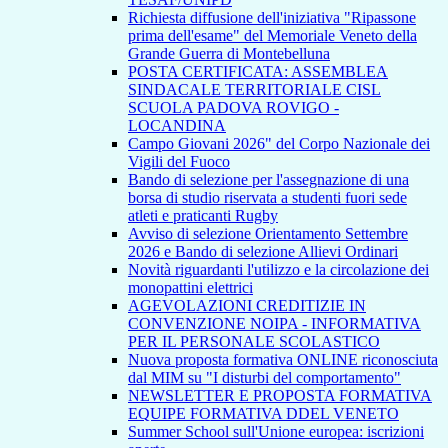
Richiesta diffusione dell'iniziativa "Ripassone
prima dell'esame" del Memoriale Veneto della
Grande Guerra di Montebelluna
POSTA CERTIFICATA: ASSEMBLEA
SINDACALE TERRITORIALE CISL
SCUOLA PADOVA ROVIGO -
LOCANDINA
Campo Giovani 2026" del Corpo Nazionale dei
Vigili del Fuoco
Bando di selezione per l'assegnazione di una
borsa di studio riservata a studenti fuori sede
atleti e praticanti Rugby
Avviso di selezione Orientamento Settembre
2026 e Bando di selezione Allievi Ordinari
Novità riguardanti l'utilizzo e la circolazione dei
monopattini elettrici
AGEVOLAZIONI CREDITIZIE IN
CONVENZIONE NOIPA - INFORMATIVA
PER IL PERSONALE SCOLASTICO
Nuova proposta formativa ONLINE riconosciuta
dal MIM su "I disturbi del comportamento"
NEWSLETTER E PROPOSTA FORMATIVA
EQUIPE FORMATIVA DDEL VENETO
Summer School sull'Unione europea: iscrizioni