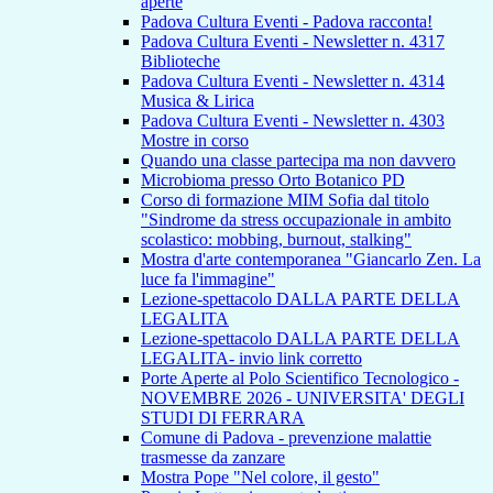
aperte
Padova Cultura Eventi - Padova racconta!
Padova Cultura Eventi - Newsletter n. 4317
Biblioteche
Padova Cultura Eventi - Newsletter n. 4314
Musica & Lirica
Padova Cultura Eventi - Newsletter n. 4303
Mostre in corso
Quando una classe partecipa ma non davvero
Microbioma presso Orto Botanico PD
Corso di formazione MIM Sofia dal titolo
"Sindrome da stress occupazionale in ambito
scolastico: mobbing, burnout, stalking"
Mostra d'arte contemporanea "Giancarlo Zen. La
luce fa l'immagine"
Lezione-spettacolo DALLA PARTE DELLA
LEGALITA
Lezione-spettacolo DALLA PARTE DELLA
LEGALITA- invio link corretto
Porte Aperte al Polo Scientifico Tecnologico -
NOVEMBRE 2026 - UNIVERSITA' DEGLI
STUDI DI FERRARA
Comune di Padova - prevenzione malattie
trasmesse da zanzare
Mostra Pope "Nel colore, il gesto"