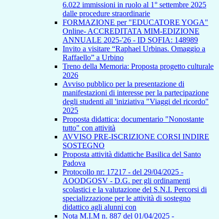
6.022 immissioni in ruolo al 1° settembre 2025
dalle procedure straordinarie
FORMAZIONE per "EDUCATORE YOGA"
Online- ACCREDITATA MIM-EDIZIONE
ANNUALE 2025-'26 - ID SOFIA: 148989
Invito a visitare “Raphael Urbinas. Omaggio a
Raffaello” a Urbino
Treno della Memoria: Proposta progetto culturale
2026
Avviso pubblico per la presentazione di
manifestazioni di interesse per la partecipazione
degli studenti all 'iniziativa "Viaggi del ricordo"
2025
Proposta didattica: documentario "Nonostante
tutto" con attività
AVVISO PRE-ISCRIZIONE CORSI INDIRE
SOSTEGNO
Proposta attività didattiche Basilica del Santo
Padova
Protocollo nr: 17217 - del 29/04/2025 -
AOODGOSV - D.G. per gli ordinamenti
scolastici e la valutazione del S.N.I. Percorsi di
specializzazione per le attività di sostegno
didattico agli alunni con
Nota M.I.M n. 887 del 01/04/2025 -