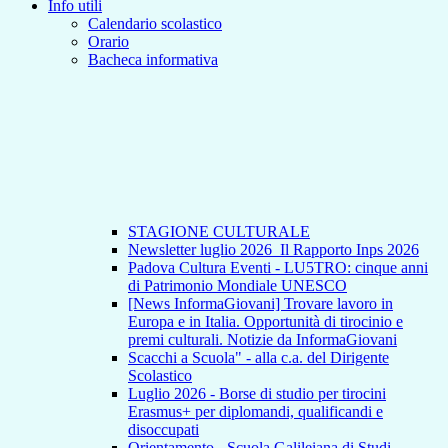
Info utili
Calendario scolastico
Orario
Bacheca informativa
STAGIONE CULTURALE
Newsletter luglio 2026_Il Rapporto Inps 2026
Padova Cultura Eventi - LU5TRO: cinque anni
di Patrimonio Mondiale UNESCO
[News InformaGiovani] Trovare lavoro in
Europa e in Italia. Opportunità di tirocinio e
premi culturali. Notizie da InformaGiovani
Scacchi a Scuola" - alla c.a. del Dirigente
Scolastico
Luglio 2026 - Borse di studio per tirocini
Erasmus+ per diplomandi, qualificandi e
disoccupati
Orientamento - Scuola Galileiana di Studi