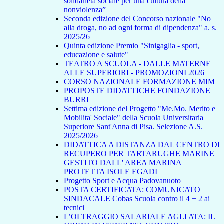
solidarietà sociale per una cultura della
nonviolenza”
Seconda edizione del Concorso nazionale "No
alla droga, no ad ogni forma di dipendenza" a. s.
2025/26
Quinta edizione Premio "Sinigaglia - sport,
educazione e salute"
TEATRO A SCUOLA - DALLE MATERNE
ALLE SUPERIORI - PROMOZIONI 2026
CORSO NAZIONALE FORMAZIONE MIM
PROPOSTE DIDATTICHE FONDAZIONE
BURRI
Settima edizione del Progetto "Me.Mo. Merito e
Mobilita' Sociale" della Scuola Universitaria
Superiore Sant'Anna di Pisa. Selezione A.S.
2025/2026
DIDATTICA A DISTANZA DAL CENTRO DI
RECUPERO PER TARTARUGHE MARINE
GESTITO DALL' AREA MARINA
PROTETTA ISOLE EGADI
Progetto Sport e Acqua Padovanuoto
POSTA CERTIFICATA: COMUNICATO
SINDACALE Cobas Scuola contro il 4 + 2 ai
tecnici
L’OLTRAGGIO SALARIALE AGLI ATA: IL