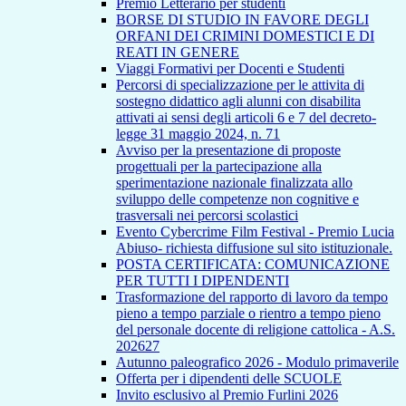
Premio Letterario per studenti
BORSE DI STUDIO IN FAVORE DEGLI
ORFANI DEI CRIMINI DOMESTICI E DI
REATI IN GENERE
Viaggi Formativi per Docenti e Studenti
Percorsi di specializzazione per le attivita di
sostegno didattico agli alunni con disabilita
attivati ai sensi degli articoli 6 e 7 del decreto-
legge 31 maggio 2024, n. 71
Avviso per la presentazione di proposte
progettuali per la partecipazione alla
sperimentazione nazionale finalizzata allo
sviluppo delle competenze non cognitive e
trasversali nei percorsi scolastici
Evento Cybercrime Film Festival - Premio Lucia
Abiuso- richiesta diffusione sul sito istituzionale.
POSTA CERTIFICATA: COMUNICAZIONE
PER TUTTI I DIPENDENTI
Trasformazione del rapporto di lavoro da tempo
pieno a tempo parziale o rientro a tempo pieno
del personale docente di religione cattolica - A.S.
202627
Autunno paleografico 2026 - Modulo primaverile
Offerta per i dipendenti delle SCUOLE
Invito esclusivo al Premio Furlini 2026