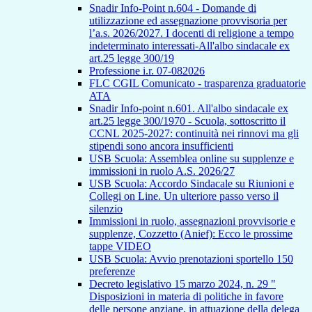
Snadir Info-Point n.604 - Domande di
utilizzazione ed assegnazione provvisoria per
l’a.s. 2026/2027. I docenti di religione a tempo
indeterminato interessati-All'albo sindacale ex
art.25 legge 300/19
Professione i.r. 07-082026
FLC CGIL Comunicato - trasparenza graduatorie
ATA
Snadir Info-point n.601. All'albo sindacale ex
art.25 legge 300/1970 - Scuola, sottoscritto il
CCNL 2025-2027: continuità nei rinnovi ma gli
stipendi sono ancora insufficienti
USB Scuola: Assemblea online su supplenze e
immissioni in ruolo A.S. 2026/27
USB Scuola: Accordo Sindacale su Riunioni e
Collegi on Line. Un ulteriore passo verso il
silenzio
Immissioni in ruolo, assegnazioni provvisorie e
supplenze, Cozzetto (Anief): Ecco le prossime
tappe VIDEO
USB Scuola: Avvio prenotazioni sportello 150
preferenze
Decreto legislativo 15 marzo 2024, n. 29 "
Disposizioni in materia di politiche in favore
delle persone anziane, in attuazione della delega