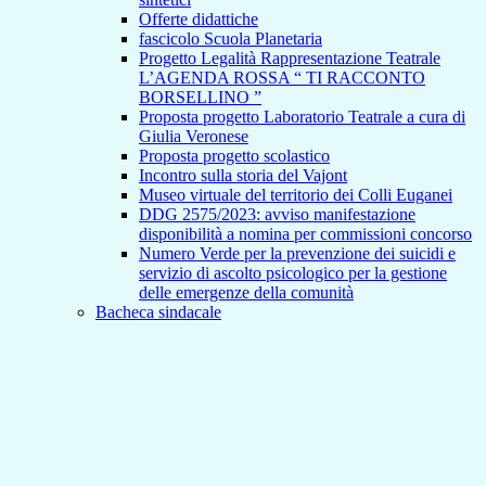
Offerte didattiche
fascicolo Scuola Planetaria
Progetto Legalità Rappresentazione Teatrale
L’AGENDA ROSSA “ TI RACCONTO
BORSELLINO ”
Proposta progetto Laboratorio Teatrale a cura di
Giulia Veronese
Proposta progetto scolastico
Incontro sulla storia del Vajont
Museo virtuale del territorio dei Colli Euganei
DDG 2575/2023: avviso manifestazione
disponibilità a nomina per commissioni concorso
Numero Verde per la prevenzione dei suicidi e
servizio di ascolto psicologico per la gestione
delle emergenze della comunità
Bacheca sindacale