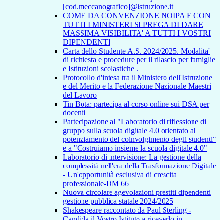
[cod.meccanografico]@istruzione.it
COME DA CONVENZIONE NOIPA E CON
TUTTI I MINISTERI SI PREGA DI DARE
MASSIMA VISIBILITA' A TUTTI I VOSTRI
DIPENDENTI
Carta dello Studente A.S. 2024/2025. Modalita'
di richiesta e procedure per il rilascio per famiglie
e Istituzioni scolastiche .
Protocollo d'intesa tra il Ministero dell'Istruzione
e del Merito e la Federazione Nazionale Maestri
del Lavoro
Tin Bota: partecipa al corso online sui DSA per
docenti
Partecipazione al "Laboratorio di riflessione di
gruppo sulla scuola digitale 4.0 orientato al
potenziamento del coinvolgimento degli studenti"
e a "Costruiamo insieme la scuola digitale 4.0"
Laboratorio di intervisione: La gestione della
complessità nell'era della Trasformazione Digitale
- Un'opportunità esclusiva di crescita
professionale-DM 66
Nuova circolare agevolazioni prestiti dipendenti
gestione pubblica statale 2024/2025
Shakespeare raccontato da Paul Sterling -
Candida il Vostro Istituto a riceverlo in