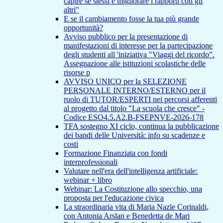
capire se stessi e migliorare i rapporti con gli
altri"
E se il cambiamento fosse la tua più grande
opportunità?
Avviso pubblico per la presentazione di
manifestazioni di interesse per la partecipazione
degli studenti all 'iniziativa "Viaggi del ricordo".
Assegnazione alle istituzioni scolastiche delle
risorse p
AVVISO UNICO per la SELEZIONE
PERSONALE INTERNO/ESTERNO per il
ruolo di TUTOR/ESPERTI nei percorsi afferenti
al progetto dal titolo "La scuola che cresce" -
Codice ESO4.5.A2.B-FSEPNVE-2026-178
TFA sostegno XI ciclo, continua la pubblicazione
dei bandi delle Università: info su scadenze e
costi
Formazione Finanziata con fondi
interprofessionali
Valutare nell'era dell'intelligenza artificiale:
webinar + libro
Webinar: La Costituzione allo specchio, una
proposta per l'educazione civica
La straordinaria vita di Maria Nazle Corinaldi,
con Antonia Arslan e Benedetta de Mari