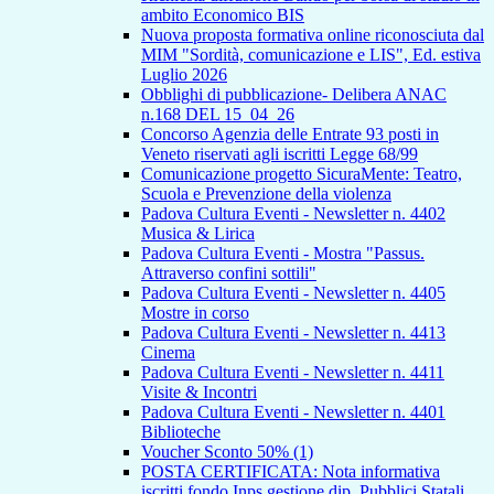
ambito Economico BIS
Nuova proposta formativa online riconosciuta dal
MIM "Sordità, comunicazione e LIS", Ed. estiva
Luglio 2026
Obblighi di pubblicazione- Delibera ANAC
n.168 DEL 15_04_26
Concorso Agenzia delle Entrate 93 posti in
Veneto riservati agli iscritti Legge 68/99
Comunicazione progetto SicuraMente: Teatro,
Scuola e Prevenzione della violenza
Padova Cultura Eventi - Newsletter n. 4402
Musica & Lirica
Padova Cultura Eventi - Mostra "Passus.
Attraverso confini sottili"
Padova Cultura Eventi - Newsletter n. 4405
Mostre in corso
Padova Cultura Eventi - Newsletter n. 4413
Cinema
Padova Cultura Eventi - Newsletter n. 4411
Visite & Incontri
Padova Cultura Eventi - Newsletter n. 4401
Biblioteche
Voucher Sconto 50% (1)
POSTA CERTIFICATA: Nota informativa
iscritti fondo Inps gestione dip. Pubblici Statali