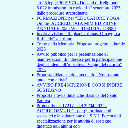
art.25 legge 300/1970 - Docenti di Religione:
6.022 immissioni in ruolo al 1° settembre 2025
dalle procedure straordinarie
FORMAZIONE per "EDUCATORE YOGA"
Online- ACCREDITATA MIM-EDIZIONE
ANNUALE 2025-'26 - ID SOFIA: 148989
Invito a visitare “Raphael Urbinas. Omaggio a
Raffaello” a Urbino
Treno della Memoria: Proposta progetto culturale
2026
Avviso pubblico per la presentazione di
manifestazioni di interesse per la partecipazione
degli studenti all 'iniziativa "Viaggi del ricordo"
2025
Proposta didattica: documentario "Nonostante
tutto" con attività
AVVISO PRE-ISCRIZIONE CORSI INDIRE
SOSTEGNO
Proposta attività didattiche Basilica del Santo
Padova
Protocollo nr: 17217 - del 29/04/2025 -
AOODGOSV - D.G. per gli ordinamenti
scolastici e la valutazione del S.N.I. Percorsi di
specializzazione per le attività di sostegno
didattico agli alunni con