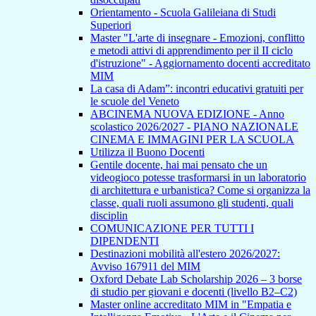
Orientamento - Scuola Galileiana di Studi
Superiori
Master "L'arte di insegnare - Emozioni, conflitto
e metodi attivi di apprendimento per il II ciclo
d'istruzione" - Aggiornamento docenti accreditato
MIM
La casa di Adam”: incontri educativi gratuiti per
le scuole del Veneto
ABCINEMA NUOVA EDIZIONE - Anno
scolastico 2026/2027 - PIANO NAZIONALE
CINEMA E IMMAGINI PER LA SCUOLA
Utilizza il Buono Docenti
Gentile docente, hai mai pensato che un
videogioco potesse trasformarsi in un laboratorio
di architettura e urbanistica? Come si organizza la
classe, quali ruoli assumono gli studenti, quali
disciplin
COMUNICAZIONE PER TUTTI I
DIPENDENTI
Destinazioni mobilità all'estero 2026/2027:
Avviso 167911 del MIM
Oxford Debate Lab Scholarship 2026 – 3 borse
di studio per giovani e docenti (livello B2–C2)
Master online accreditato MIM in "Empatia e