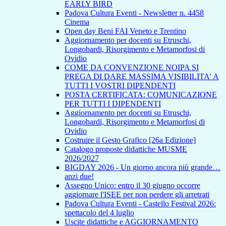
EARLY BIRD
Padova Cultura Eventi - Newsletter n. 4458
Cinema
Open day Beni FAI Veneto e Trentino
Aggiornamento per docenti su Etruschi,
Longobardi, Risorgimento e Metamorfosi di
Ovidio
COME DA CONVENZIONE NOIPA SI
PREGA DI DARE MASSIMA VISIBILITA' A
TUTTI I VOSTRI DIPENDENTI
POSTA CERTIFICATA: COMUNICAZIONE
PER TUTTI I DIPENDENTI
Aggiornamento per docenti su Etruschi,
Longobardi, Risorgimento e Metamorfosi di
Ovidio
Costruire il Gesto Grafico [26a Edizione]
Catalogo proposte didattiche MUSME
2026/2027
BIGDAY 2026 - Un giorno ancora più grande…
anzi due!
Assegno Unico: entro il 30 giugno occorre
aggiornare l'ISEE per non perdere gli arretrati
Padova Cultura Eventi - Castello Festival 2026:
spettacolo del 4 luglio
Uscite didattiche e AGGIORNAMENTO