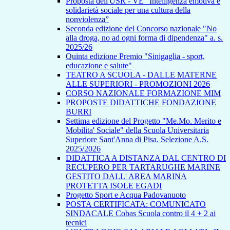
Proposta dell'USR - VE “Intelligenza emotiva e
solidarietà sociale per una cultura della
nonviolenza”
Seconda edizione del Concorso nazionale "No
alla droga, no ad ogni forma di dipendenza" a. s.
2025/26
Quinta edizione Premio "Sinigaglia - sport,
educazione e salute"
TEATRO A SCUOLA - DALLE MATERNE
ALLE SUPERIORI - PROMOZIONI 2026
CORSO NAZIONALE FORMAZIONE MIM
PROPOSTE DIDATTICHE FONDAZIONE
BURRI
Settima edizione del Progetto "Me.Mo. Merito e
Mobilita' Sociale" della Scuola Universitaria
Superiore Sant'Anna di Pisa. Selezione A.S.
2025/2026
DIDATTICA A DISTANZA DAL CENTRO DI
RECUPERO PER TARTARUGHE MARINE
GESTITO DALL' AREA MARINA
PROTETTA ISOLE EGADI
Progetto Sport e Acqua Padovanuoto
POSTA CERTIFICATA: COMUNICATO
SINDACALE Cobas Scuola contro il 4 + 2 ai
tecnici