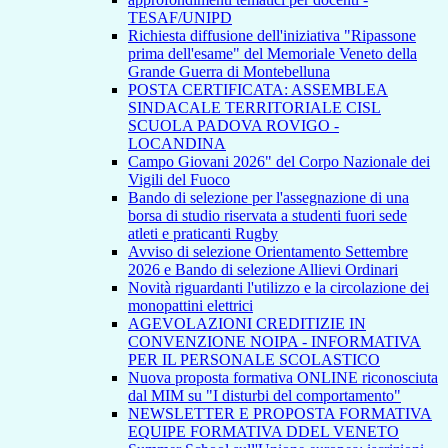
TESAF/UNIPD
Richiesta diffusione dell'iniziativa "Ripassone
prima dell'esame" del Memoriale Veneto della
Grande Guerra di Montebelluna
POSTA CERTIFICATA: ASSEMBLEA
SINDACALE TERRITORIALE CISL
SCUOLA PADOVA ROVIGO -
LOCANDINA
Campo Giovani 2026" del Corpo Nazionale dei
Vigili del Fuoco
Bando di selezione per l'assegnazione di una
borsa di studio riservata a studenti fuori sede
atleti e praticanti Rugby
Avviso di selezione Orientamento Settembre
2026 e Bando di selezione Allievi Ordinari
Novità riguardanti l'utilizzo e la circolazione dei
monopattini elettrici
AGEVOLAZIONI CREDITIZIE IN
CONVENZIONE NOIPA - INFORMATIVA
PER IL PERSONALE SCOLASTICO
Nuova proposta formativa ONLINE riconosciuta
dal MIM su "I disturbi del comportamento"
NEWSLETTER E PROPOSTA FORMATIVA
EQUIPE FORMATIVA DDEL VENETO