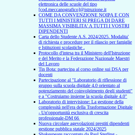
elettronica delle scuole del tipo
[cod.meccanografico]@istruzione.it
COME DA CONVENZIONE NOIPA E CON
TUTTI I MINISTERI SI PREGA DI DARE
MASSIMA VISIBILITA' A TUTTI I VOSTRI
DIPENDENTI
Carta dello Studente A.S. 2024/2025. Modalita'
di richiesta e procedure per il rilascio per famiglie
e Istituzioni scolastiche .
Protocollo d'intesa tra il Ministero dell'Istruzione
e del Merito e la Federazione Nazionale Maestri
del Lavoro
Tin Bota: partecipa al corso online sui DSA per
docenti
Partecipazione al "Laboratorio di riflessione di
gruppo sulla scuola digitale 4.0 orientato al
potenziamento del coinvolgimento degli studenti"
e a "Costruiamo insieme la scuola digitale 4.0"
Laboratorio di intervisione: La gestione della
complessità nell'era della Trasformazione Digitale
- Un'opportunità esclusiva di crescita
professionale-DM 66
Nuova circolare agevolazioni prestiti dipendenti
gestione pubblica statale 2024/2025
Shakespeare raccontato da Paul Sterling -