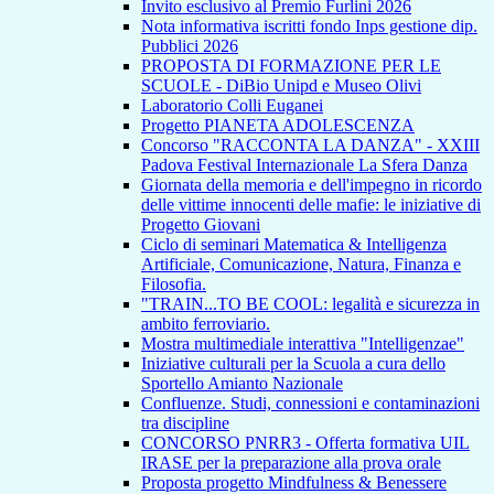
Invito esclusivo al Premio Furlini 2026
Nota informativa iscritti fondo Inps gestione dip.
Pubblici 2026
PROPOSTA DI FORMAZIONE PER LE
SCUOLE - DiBio Unipd e Museo Olivi
Laboratorio Colli Euganei
Progetto PIANETA ADOLESCENZA
Concorso "RACCONTA LA DANZA" - XXIII
Padova Festival Internazionale La Sfera Danza
Giornata della memoria e dell'impegno in ricordo
delle vittime innocenti delle mafie: le iniziative di
Progetto Giovani
Ciclo di seminari Matematica & Intelligenza
Artificiale, Comunicazione, Natura, Finanza e
Filosofia.
"TRAIN...TO BE COOL: legalità e sicurezza in
ambito ferroviario.
Mostra multimediale interattiva "Intelligenzae"
Iniziative culturali per la Scuola a cura dello
Sportello Amianto Nazionale
Confluenze. Studi, connessioni e contaminazioni
tra discipline
CONCORSO PNRR3 - Offerta formativa UIL
IRASE per la preparazione alla prova orale
Proposta progetto Mindfulness & Benessere