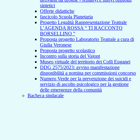
sintetici
Offerte didattiche
fascicolo Scuola Planetaria
Progetto Legalità Rappresentazione Teatrale
L’AGENDA ROSSA “ TI RACCONTO
BORSELLINO ”
Proposta progetto Laboratorio Teatrale a cura di
Giulia Veronese
Proposta progetto scolastico
Incontro sulla storia del Vajont
Museo virtuale del territorio dei Colli Euganei
DDG 2575/2023: avviso manifestazione
disponibilità a nomina per commissioni concorso
Numero Verde per la prevenzione dei suicidi e
servizio di ascolto psicologico per la gestione
delle emergenze della comunità
Bacheca sindacale