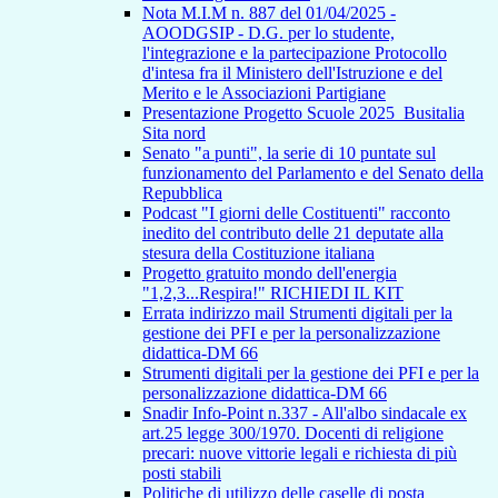
Nota M.I.M n. 887 del 01/04/2025 -
AOODGSIP - D.G. per lo studente,
l'integrazione e la partecipazione Protocollo
d'intesa fra il Ministero dell'Istruzione e del
Merito e le Associazioni Partigiane
Presentazione Progetto Scuole 2025_Busitalia
Sita nord
Senato "a punti", la serie di 10 puntate sul
funzionamento del Parlamento e del Senato della
Repubblica
Podcast "I giorni delle Costituenti" racconto
inedito del contributo delle 21 deputate alla
stesura della Costituzione italiana
Progetto gratuito mondo dell'energia
"1,2,3...Respira!" RICHIEDI IL KIT
Errata indirizzo mail Strumenti digitali per la
gestione dei PFI e per la personalizzazione
didattica-DM 66
Strumenti digitali per la gestione dei PFI e per la
personalizzazione didattica-DM 66
Snadir Info-Point n.337 - All'albo sindacale ex
art.25 legge 300/1970. Docenti di religione
precari: nuove vittorie legali e richiesta di più
posti stabili
Politiche di utilizzo delle caselle di posta