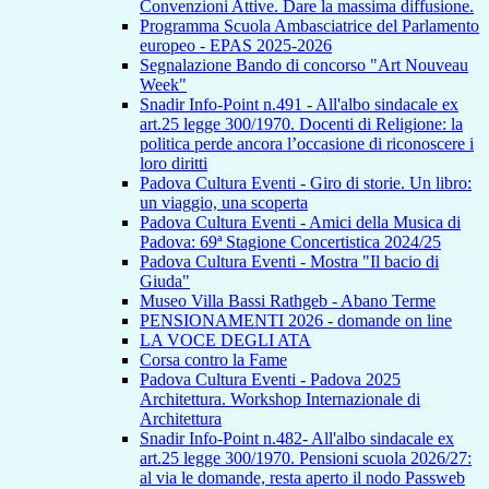
Convenzioni Attive. Dare la massima diffusione.
Programma Scuola Ambasciatrice del Parlamento
europeo - EPAS 2025-2026
Segnalazione Bando di concorso "Art Nouveau
Week"
Snadir Info-Point n.491 - All'albo sindacale ex
art.25 legge 300/1970. Docenti di Religione: la
politica perde ancora l’occasione di riconoscere i
loro diritti
Padova Cultura Eventi - Giro di storie. Un libro:
un viaggio, una scoperta
Padova Cultura Eventi - Amici della Musica di
Padova: 69ª Stagione Concertistica 2024/25
Padova Cultura Eventi - Mostra "Il bacio di
Giuda"
Museo Villa Bassi Rathgeb - Abano Terme
PENSIONAMENTI 2026 - domande on line
LA VOCE DEGLI ATA
Corsa contro la Fame
Padova Cultura Eventi - Padova 2025
Architettura. Workshop Internazionale di
Architettura
Snadir Info-Point n.482- All'albo sindacale ex
art.25 legge 300/1970. Pensioni scuola 2026/27:
al via le domande, resta aperto il nodo Passweb