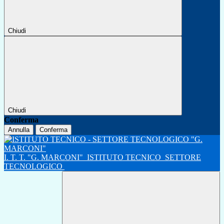
Chiudi
Chiudi
Conferma
Annulla
Conferma
I. T. T. "G. MARCONI"
ISTITUTO TECNICO
SETTORE
TECNOLOGICO