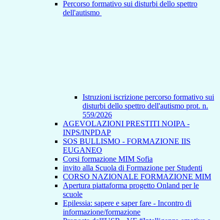
Percorso formativo sui disturbi dello spettro
dell'autismo
Istruzioni iscrizione percorso formativo sui
disturbi dello spettro dell'autismo prot. n.
559/2026
AGEVOLAZIONI PRESTITI NOIPA -
INPS/INPDAP
SOS BULLISMO - FORMAZIONE IIS
EUGANEO
Corsi formazione MIM Sofia
invito alla Scuola di Formazione per Studenti
CORSO NAZIONALE FORMAZIONE MIM
Apertura piattaforma progetto Onland per le
scuole
Epilessia: sapere e saper fare - Incontro di
informazione/formazione