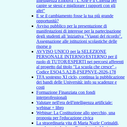
Intelligenza Emotiva - L'Arte e il Cinema per
capire se stessi e migliorare i rapporti con gli
altri"
E se il cambiamento fosse la tua più grande
opportunità?
Avviso pubblico per la presentazione di
manifestazioni di interesse per la partecipazione
degli studenti all 'iniziativa "Viaggi del ricordo".
Assegnazione alle istituzioni scolastiche delle
risorse p
AVVISO UNICO per la SELEZIONE
PERSONALE INTERNO/ESTERNO per il
ruolo di TUTOR/ESPERTI nei percorsi afferenti
al progetto dal titolo "La scuola che cresce" -
Codice ESO4.5.A2.B-FSEPNVE-2026-178
TFA sostegno XI ciclo, continua la pubblicazione
dei bandi delle Università: info su scadenze e
costi
Formazione Finanziata con fondi
interprofessionali
Valutare nell'era dell'intelligenza artificiale:
webinar + libro
Webinar: La Costituzione allo specchio, una
proposta per l'educazione civica
La straordinaria vita di Maria Nazle Corinaldi,