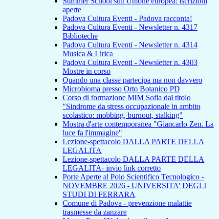
Summer School sull'Unione europea: iscrizioni
aperte
Padova Cultura Eventi - Padova racconta!
Padova Cultura Eventi - Newsletter n. 4317
Biblioteche
Padova Cultura Eventi - Newsletter n. 4314
Musica & Lirica
Padova Cultura Eventi - Newsletter n. 4303
Mostre in corso
Quando una classe partecipa ma non davvero
Microbioma presso Orto Botanico PD
Corso di formazione MIM Sofia dal titolo
"Sindrome da stress occupazionale in ambito
scolastico: mobbing, burnout, stalking"
Mostra d'arte contemporanea "Giancarlo Zen. La
luce fa l'immagine"
Lezione-spettacolo DALLA PARTE DELLA
LEGALITA
Lezione-spettacolo DALLA PARTE DELLA
LEGALITA- invio link corretto
Porte Aperte al Polo Scientifico Tecnologico -
NOVEMBRE 2026 - UNIVERSITA' DEGLI
STUDI DI FERRARA
Comune di Padova - prevenzione malattie
trasmesse da zanzare