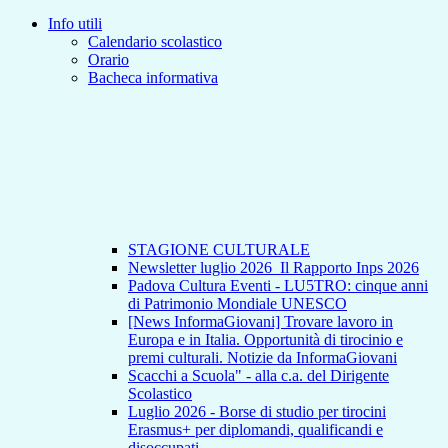
Info utili
Calendario scolastico
Orario
Bacheca informativa
STAGIONE CULTURALE
Newsletter luglio 2026_Il Rapporto Inps 2026
Padova Cultura Eventi - LU5TRO: cinque anni
di Patrimonio Mondiale UNESCO
[News InformaGiovani] Trovare lavoro in
Europa e in Italia. Opportunità di tirocinio e
premi culturali. Notizie da InformaGiovani
Scacchi a Scuola" - alla c.a. del Dirigente
Scolastico
Luglio 2026 - Borse di studio per tirocini
Erasmus+ per diplomandi, qualificandi e
disoccupati