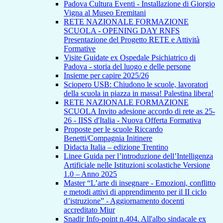
Padova Cultura Eventi - Installazione di Giorgio
Vigna al Museo Eremitani
RETE NAZIONALE FORMAZIONE
SCUOLA - OPENING DAY RNFS
Presentazione del Progetto RETE e Attività
Formative
Visite Guidate ex Ospedale Psichiatrico di
Padova - storia del luogo e delle persone
Insieme per capire 2025/26
Sciopero USB: Chiudono le scuole, lavoratori
della scuola in piazza in massa! Palestina libera!
RETE NAZIONALE FORMAZIONE
SCUOLA Invito adesione accordo di rete as 25-
26 - IISS d'Italia - Nuova Offerta Formativa
Proposte per le scuole Riccardo
Benetti/Compagnia Initinere
Didacta Italia – edizione Trentino
Linee Guida per l’introduzione dell’Intelligenza
Artificiale nelle Istituzioni scolastiche Versione
1.0 – Anno 2025
Master “L’arte di insegnare - Emozioni, conflitto
e metodi attivi di apprendimento per il II ciclo
d’istruzione” - Aggiornamento docenti
accreditato Miur
Snadir Info-point n.404. All'albo sindacale ex