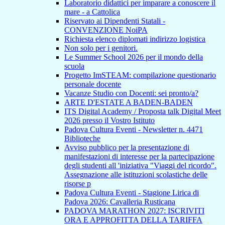
Laboratorio didattici per imparare a conoscere il
mare - a Cattolica
Riservato ai Dipendenti Statali -
CONVENZIONE NoiPA
Richiesta elenco diplomati indirizzo logistica
Non solo per i genitori.
Le Summer School 2026 per il mondo della
scuola
Progetto ImSTEAM: compilazione questionario
personale docente
Vacanze Studio con Docenti: sei pronto/a?
ARTE D'ESTATE A BADEN-BADEN
ITS Digital Academy / Proposta talk Digital Meet
2026 presso il Vostro Istituto
Padova Cultura Eventi - Newsletter n. 4471
Biblioteche
Avviso pubblico per la presentazione di
manifestazioni di interesse per la partecipazione
degli studenti all 'iniziativa "Viaggi del ricordo".
Assegnazione alle istituzioni scolastiche delle
risorse p
Padova Cultura Eventi - Stagione Lirica di
Padova 2026: Cavalleria Rusticana
PADOVA MARATHON 2027: ISCRIVITI
ORA E APPROFITTA DELLA TARIFFA