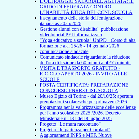
L’OLTRAGGIO SALARIALE AGLI ATA: IL
GRIDO DI FEDERATA CONTRO
L’INABILITÀ ETICA DEL CCNL SCUOLA
Insegnamento della storia dell'emigrazione
italiana as 2025/2026
Gestione alunni con disabilita': pubblicazione
videotutorial PEI informatizzato
"Yoga educativo a scuola" UniPD - Corso di alta
formazione a.a. 25/26 - 14 gennaio 2026
comunicazione sindacale
Comunicato sindacale riguardante la riduzione
dell'ora di lezione da 60 minuti a 50/55 minuti.
VISITA E TRASPORTO GRATUITO -
RICICLO APERTO 2026 - INVITO ALLE
SCUOLE
POSTA CERTIFICATA: PREPARAZIONE
CONCORSO PNRR3 CISL SCUOLA
Museo Egizio di Torino - dal 20/10/25: apertura
prenotazioni scolaresche per primavera 2026
Programma per la valorizzazione delle eccellenze
per l'anno scolastico 2025 /2026. Decreto
Ministeriale n. 131 dell'8 luglio 2025
Progetto "Le mura raccontano"
Progetto "In partenza per Coroland"
Aggiornamenti INPS e MEF. Nuove