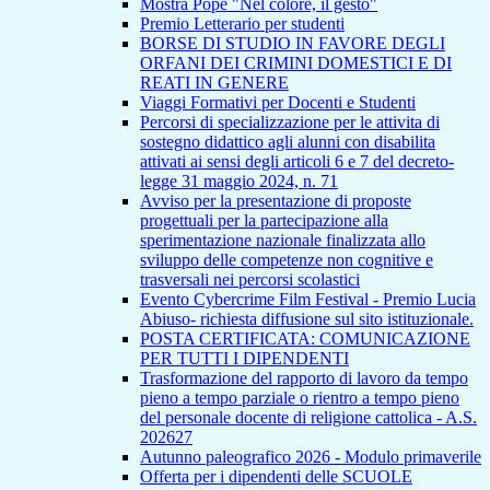
Mostra Pope "Nel colore, il gesto"
Premio Letterario per studenti
BORSE DI STUDIO IN FAVORE DEGLI
ORFANI DEI CRIMINI DOMESTICI E DI
REATI IN GENERE
Viaggi Formativi per Docenti e Studenti
Percorsi di specializzazione per le attivita di
sostegno didattico agli alunni con disabilita
attivati ai sensi degli articoli 6 e 7 del decreto-
legge 31 maggio 2024, n. 71
Avviso per la presentazione di proposte
progettuali per la partecipazione alla
sperimentazione nazionale finalizzata allo
sviluppo delle competenze non cognitive e
trasversali nei percorsi scolastici
Evento Cybercrime Film Festival - Premio Lucia
Abiuso- richiesta diffusione sul sito istituzionale.
POSTA CERTIFICATA: COMUNICAZIONE
PER TUTTI I DIPENDENTI
Trasformazione del rapporto di lavoro da tempo
pieno a tempo parziale o rientro a tempo pieno
del personale docente di religione cattolica - A.S.
202627
Autunno paleografico 2026 - Modulo primaverile
Offerta per i dipendenti delle SCUOLE