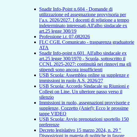
Snadir Info-Point n.604 - Domande di
utilizzazione ed assegnazione provvisoria per
l’a.s. 2026/2027. I docenti di religione a tempo
indeterminato interessati-All'albo sindacale ex
art.25 legge 300/19
Professione i.r. 07-082026
FLC CGIL Comunicato - trasparenza graduatorie
ATA
Snadir Info-point n.601. All'albo sindacale ex
art.25 legge 300/1970 - Scuola, sottoscritto il
CCNL 2025-2027: continuità nei rinnovi ma gli
stipendi sono ancora insufficienti
USB Scuola: Assemblea online su supplenze e
immissioni in ruolo A.S. 2026/27
USB Scuola: Accordo Sindacale su Riunioni e
Collegi on Line. Un ulteriore passo verso il
silenzio
Immissioni in ruolo, assegnazioni provvisorie e
supplenze, Cozzetto (Anief): Ecco le prossime
tappe VIDEO
USB Scuola: Avvio prenotazioni sportello 150
preferenze
Decreto legislativo 15 marzo 2024, n. 29 "
Disposizioni in materia di politiche in favore