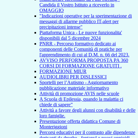
Candida il Vostro Istituto a riceverlo in
OMAGGIO
"Indicazioni operative per la sperimentazione di
messaggi di allarme pubblico IT-alert per
precipitazioni intense"
Piattaforma Unica - Le nuove funzionalita'
disponibili dal 5 dicembre 2024
PNRR - Percorso formativo dedicato ai
componenti delle Comunità di pratiche per
l'apprendimento di cui al D.M. n. 66 del 2023.
AVVISO PERFORMA PROPOSTA PA 360
CORSI DI FORMAZIONE GRATUITI .
FORMAZIONE MIUR
AUDIOLIBRI PER DISLESSICI
Sportelli per l’Autismo - Aggiornamento
pubblicazione materiale informativo
Attività di promozione AVIS nelle scuole
A Scuola di Epilessia, quando la malattia ci
chiede di sapere”
Attività a favore degli alunni con disabilità e delle
loro famiglie.
Presentazione offerta didattica Comune di
Monteriggioni
Percorsi educativi per il contrasto alle dipendenze
derivanti da droghe - fentanyl e nuovi oppioidi