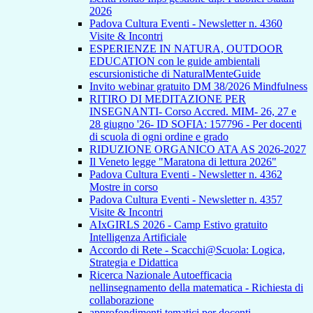
2026
Padova Cultura Eventi - Newsletter n. 4360
Visite & Incontri
ESPERIENZE IN NATURA, OUTDOOR
EDUCATION con le guide ambientali
escursionistiche di NaturalMenteGuide
Invito webinar gratuito DM 38/2026 Mindfulness
RITIRO DI MEDITAZIONE PER
INSEGNANTI- Corso Accred. MIM- 26, 27 e
28 giugno '26- ID SOFIA: 157796 - Per docenti
di scuola di ogni ordine e grado
RIDUZIONE ORGANICO ATA AS 2026-2027
Il Veneto legge "Maratona di lettura 2026"
Padova Cultura Eventi - Newsletter n. 4362
Mostre in corso
Padova Cultura Eventi - Newsletter n. 4357
Visite & Incontri
AIxGIRLS 2026 - Camp Estivo gratuito
Intelligenza Artificiale
Accordo di Rete - Scacchi@Scuola: Logica,
Strategia e Didattica
Ricerca Nazionale Autoefficacia
nellinsegnamento della matematica - Richiesta di
collaborazione
approfondimenti tematici per docenti -