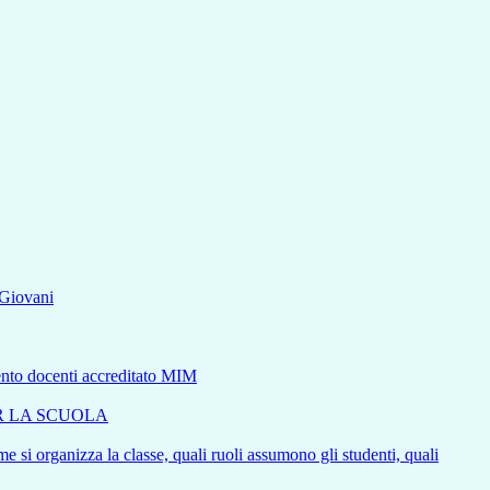
aGiovani
mento docenti accreditato MIM
ER LA SCUOLA
e si organizza la classe, quali ruoli assumono gli studenti, quali