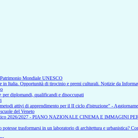
di Patrimonio Mondiale UNESCO
n Italia. Opportunità di tirocinio e premi culturali. Notizie da Inform
co
+ per diplomandi, qualificandi e disoccupati
i
 metodi attivi di apprendimento per il II ciclo d'istruzione" - Aggiorna
e scuole del Veneto
tico 2026/2027 - PIANO NAZIONALE CINEMA E IMMAGINI P
otesse trasformarsi in un laboratorio di architettura e urbanistica? Com