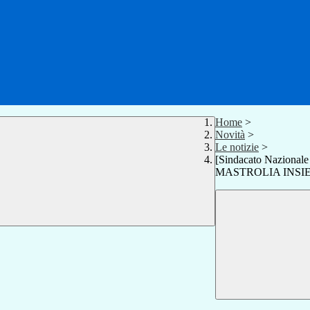
Home
>
Novità
>
Le notizie
>
[Sindacato Nazion
MASTROLIA INSI