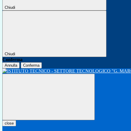
Chiudi
Chiudi
Conferma
Annulla
Conferma
close