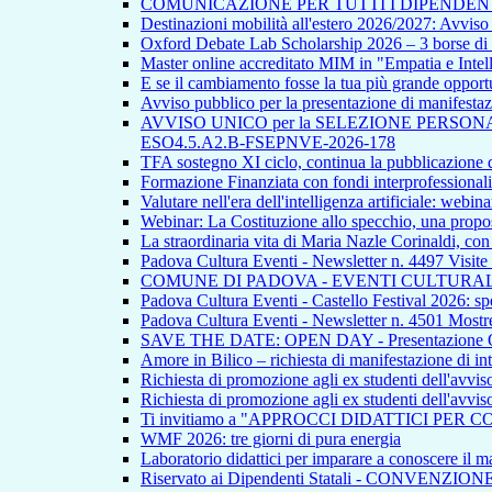
COMUNICAZIONE PER TUTTI I DIPENDEN
Destinazioni mobilità all'estero 2026/2027: Avvi
Oxford Debate Lab Scholarship 2026 – 3 borse di s
Master online accreditato MIM in "Empatia e Intellig
E se il cambiamento fosse la tua più grande opport
Avviso pubblico per la presentazione di manifestazion
AVVISO UNICO per la SELEZIONE PERSONALE INTE
ESO4.5.A2.B-FSEPNVE-2026-178
TFA sostegno XI ciclo, continua la pubblicazione de
Formazione Finanziata con fondi interprofessionali
Valutare nell'era dell'intelligenza artificiale: webina
Webinar: La Costituzione allo specchio, una propos
La straordinaria vita di Maria Nazle Corinaldi, co
Padova Cultura Eventi - Newsletter n. 4497 Visite
COMUNE DI PADOVA - EVENTI CULTURAL
Padova Cultura Eventi - Castello Festival 2026: spet
Padova Cultura Eventi - Newsletter n. 4501 Mostre
SAVE THE DATE: OPEN DAY - Presentazione Offert
Amore in Bilico – richiesta di manifestazione di in
Richiesta di promozione agli ex studenti dell'avvi
Richiesta di promozione agli ex studenti dell'avvi
Ti invitiamo a "APPROCCI DIDATTICI PER 
WMF 2026: tre giorni di pura energia
Laboratorio didattici per imparare a conoscere il ma
Riservato ai Dipendenti Statali - CONVENZIO