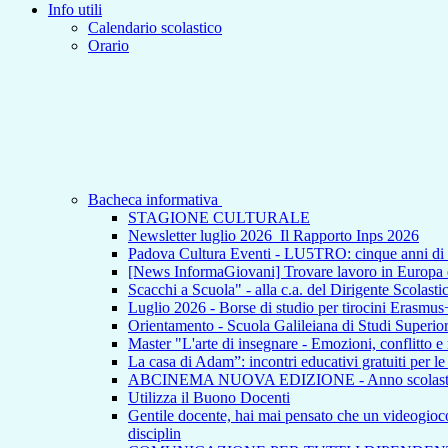
Info utili
Calendario scolastico
Orario
Bacheca informativa
STAGIONE CULTURALE
Newsletter luglio 2026_Il Rapporto Inps 2026
Padova Cultura Eventi - LU5TRO: cinque anni 
[News InformaGiovani] Trovare lavoro in Europa e i
Scacchi a Scuola" - alla c.a. del Dirigente Scolasti
Luglio 2026 - Borse di studio per tirocini Erasmus
Orientamento - Scuola Galileiana di Studi Superior
Master "L'arte di insegnare - Emozioni, conflitto e
La casa di Adam”: incontri educativi gratuiti per l
ABCINEMA NUOVA EDIZIONE - Anno scolas
Utilizza il Buono Docenti
Gentile docente, hai mai pensato che un videogioco p
disciplin