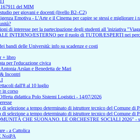
TI
so 167911 del MIM
tudio per giovani e docenti (livello B2–C2)
enza Emotiva - L'Arte e il Cinema per capire se stessi e migliorare i ra
unità?
i di interesse per la partecipazione degli studenti all 'iniziativa "Viagg
RNO/ESTERNO per il ruolo di TUTOR/ESPERTI nei percorsi affere
i bandi delle Università: info su scadenze e costi
r + libro
ta per l'educazione civica
n Antonia Arslan e Benedetta de Mari
 & Incontri
I
tacoli dall'8 al 10 luglio
 in corso
a didattica Polo Sistemi Logistici - 14/07/2026
teresse
so di selezione a tempo determinato di istruttore tecnico del Comune di 
so di selezione a tempo determinato di istruttore tecnico del Comune di 
COMUNITÀ CHE SUONANO. LE ORCHESTRE SOCIALI 2026" - saba
re - a Cattolica
NE NoiPA