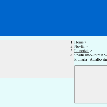
Home
>
Novità
>
Le notizie
>
Snadir Info-Point n.54
Primaria - All'albo s