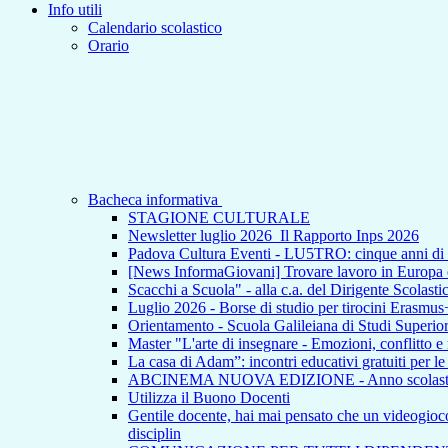
Info utili
Calendario scolastico
Orario
Bacheca informativa
STAGIONE CULTURALE
Newsletter luglio 2026_Il Rapporto Inps 2026
Padova Cultura Eventi - LU5TRO: cinque anni 
[News InformaGiovani] Trovare lavoro in Europa e i
Scacchi a Scuola" - alla c.a. del Dirigente Scolasti
Luglio 2026 - Borse di studio per tirocini Erasmus
Orientamento - Scuola Galileiana di Studi Superior
Master "L'arte di insegnare - Emozioni, conflitto e
La casa di Adam”: incontri educativi gratuiti per l
ABCINEMA NUOVA EDIZIONE - Anno scolas
Utilizza il Buono Docenti
Gentile docente, hai mai pensato che un videogioco p
disciplin