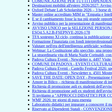
COMUNICAZIONE PER TUTTI I DIPENDEN
Destinazioni mobilità all'estero 2026/2027: Avvi
Oxford Debate Lab Scholarship 2026 – 3 borse di s
Master online accreditato MIM in "Empatia e Intellig
E se il cambiamento fosse la tua più grande opport
Avviso pubblico per la presentazione di manifestazion
AVVISO UNICO per la SELEZIONE PERSONALE INTE
ESO4.5.A2.B-FSEPNVE-2026-178
TFA sostegno XI ciclo, continua la pubblicazione de
Formazione Finanziata con fondi interprofessionali
Valutare nell'era dell'intelligenza artificiale: webina
Webinar: La Costituzione allo specchio, una propos
La straordinaria vita di Maria Nazle Corinaldi, co
Padova Cultura Eventi - Newsletter n. 4497 Visite
COMUNE DI PADOVA - EVENTI CULTURAL
Padova Cultura Eventi - Castello Festival 2026: spet
Padova Cultura Eventi - Newsletter n. 4501 Mostre
SAVE THE DATE: OPEN DAY - Presentazione Offert
Amore in Bilico – richiesta di manifestazione di in
Richiesta di promozione agli ex studenti dell'avvi
Richiesta di promozione agli ex studenti dell'avvi
Ti invitiamo a "APPROCCI DIDATTICI PER 
WMF 2026: tre giorni di pura energia
Laboratorio didattici per imparare a conoscere il ma
Riservato ai Dipendenti Statali - CONVENZIO