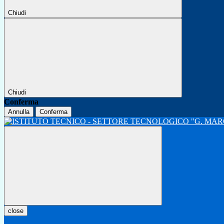
Chiudi
Chiudi
Conferma
Annulla
Conferma
close