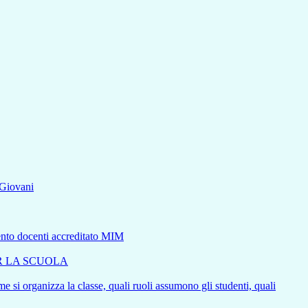
aGiovani
mento docenti accreditato MIM
ER LA SCUOLA
e si organizza la classe, quali ruoli assumono gli studenti, quali