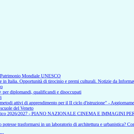
di Patrimonio Mondiale UNESCO
n Italia. Opportunità di tirocinio e premi culturali. Notizie da Inform
co
+ per diplomandi, qualificandi e disoccupati
i
 metodi attivi di apprendimento per il II ciclo d'istruzione" - Aggiorna
e scuole del Veneto
tico 2026/2027 - PIANO NAZIONALE CINEMA E IMMAGINI P
otesse trasformarsi in un laboratorio di architettura e urbanistica? Com