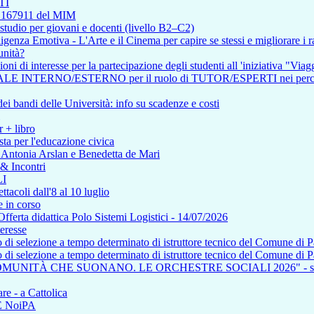
TI
so 167911 del MIM
tudio per giovani e docenti (livello B2–C2)
enza Emotiva - L'Arte e il Cinema per capire se stessi e migliorare i ra
unità?
i di interesse per la partecipazione degli studenti all 'iniziativa "Viagg
RNO/ESTERNO per il ruolo di TUTOR/ESPERTI nei percorsi affere
i bandi delle Università: info su scadenze e costi
r + libro
ta per l'educazione civica
n Antonia Arslan e Benedetta de Mari
 & Incontri
I
tacoli dall'8 al 10 luglio
 in corso
a didattica Polo Sistemi Logistici - 14/07/2026
teresse
so di selezione a tempo determinato di istruttore tecnico del Comune di 
so di selezione a tempo determinato di istruttore tecnico del Comune di 
COMUNITÀ CHE SUONANO. LE ORCHESTRE SOCIALI 2026" - saba
re - a Cattolica
NE NoiPA