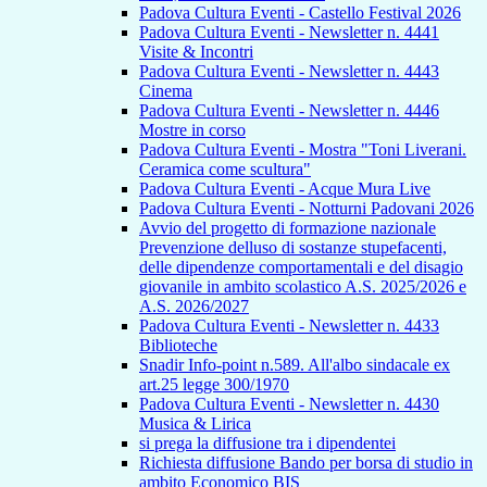
Padova Cultura Eventi - Castello Festival 2026
Padova Cultura Eventi - Newsletter n. 4441
Visite & Incontri
Padova Cultura Eventi - Newsletter n. 4443
Cinema
Padova Cultura Eventi - Newsletter n. 4446
Mostre in corso
Padova Cultura Eventi - Mostra "Toni Liverani.
Ceramica come scultura"
Padova Cultura Eventi - Acque Mura Live
Padova Cultura Eventi - Notturni Padovani 2026
Avvio del progetto di formazione nazionale
Prevenzione delluso di sostanze stupefacenti,
delle dipendenze comportamentali e del disagio
giovanile in ambito scolastico A.S. 2025/2026 e
A.S. 2026/2027
Padova Cultura Eventi - Newsletter n. 4433
Biblioteche
Snadir Info-point n.589. All'albo sindacale ex
art.25 legge 300/1970
Padova Cultura Eventi - Newsletter n. 4430
Musica & Lirica
si prega la diffusione tra i dipendentei
Richiesta diffusione Bando per borsa di studio in
ambito Economico BIS