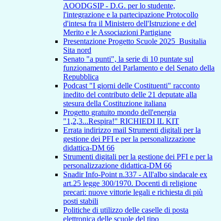
AOODGSIP - D.G. per lo studente,
l'integrazione e la partecipazione Protocollo
d'intesa fra il Ministero dell'Istruzione e del
Merito e le Associazioni Partigiane
Presentazione Progetto Scuole 2025_Busitalia
Sita nord
Senato "a punti", la serie di 10 puntate sul
funzionamento del Parlamento e del Senato della
Repubblica
Podcast "I giorni delle Costituenti" racconto
inedito del contributo delle 21 deputate alla
stesura della Costituzione italiana
Progetto gratuito mondo dell'energia
"1,2,3...Respira!" RICHIEDI IL KIT
Errata indirizzo mail Strumenti digitali per la
gestione dei PFI e per la personalizzazione
didattica-DM 66
Strumenti digitali per la gestione dei PFI e per la
personalizzazione didattica-DM 66
Snadir Info-Point n.337 - All'albo sindacale ex
art.25 legge 300/1970. Docenti di religione
precari: nuove vittorie legali e richiesta di più
posti stabili
Politiche di utilizzo delle caselle di posta
elettronica delle scuole del tipo