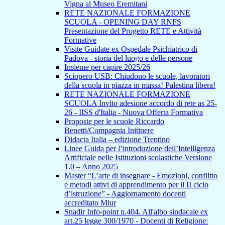
Vigna al Museo Eremitani
RETE NAZIONALE FORMAZIONE
SCUOLA - OPENING DAY RNFS
Presentazione del Progetto RETE e Attività
Formative
Visite Guidate ex Ospedale Psichiatrico di
Padova - storia del luogo e delle persone
Insieme per capire 2025/26
Sciopero USB: Chiudono le scuole, lavoratori
della scuola in piazza in massa! Palestina libera!
RETE NAZIONALE FORMAZIONE
SCUOLA Invito adesione accordo di rete as 25-
26 - IISS d'Italia - Nuova Offerta Formativa
Proposte per le scuole Riccardo
Benetti/Compagnia Initinere
Didacta Italia – edizione Trentino
Linee Guida per l’introduzione dell’Intelligenza
Artificiale nelle Istituzioni scolastiche Versione
1.0 – Anno 2025
Master “L’arte di insegnare - Emozioni, conflitto
e metodi attivi di apprendimento per il II ciclo
d’istruzione” - Aggiornamento docenti
accreditato Miur
Snadir Info-point n.404. All'albo sindacale ex
art.25 legge 300/1970 - Docenti di Religione: