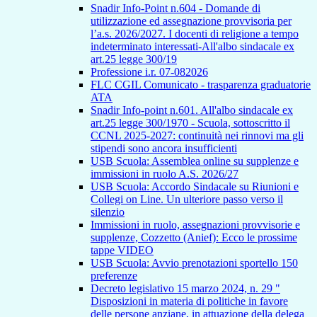
Snadir Info-Point n.604 - Domande di
utilizzazione ed assegnazione provvisoria per
l’a.s. 2026/2027. I docenti di religione a tempo
indeterminato interessati-All'albo sindacale ex
art.25 legge 300/19
Professione i.r. 07-082026
FLC CGIL Comunicato - trasparenza graduatorie
ATA
Snadir Info-point n.601. All'albo sindacale ex
art.25 legge 300/1970 - Scuola, sottoscritto il
CCNL 2025-2027: continuità nei rinnovi ma gli
stipendi sono ancora insufficienti
USB Scuola: Assemblea online su supplenze e
immissioni in ruolo A.S. 2026/27
USB Scuola: Accordo Sindacale su Riunioni e
Collegi on Line. Un ulteriore passo verso il
silenzio
Immissioni in ruolo, assegnazioni provvisorie e
supplenze, Cozzetto (Anief): Ecco le prossime
tappe VIDEO
USB Scuola: Avvio prenotazioni sportello 150
preferenze
Decreto legislativo 15 marzo 2024, n. 29 "
Disposizioni in materia di politiche in favore
delle persone anziane, in attuazione della delega