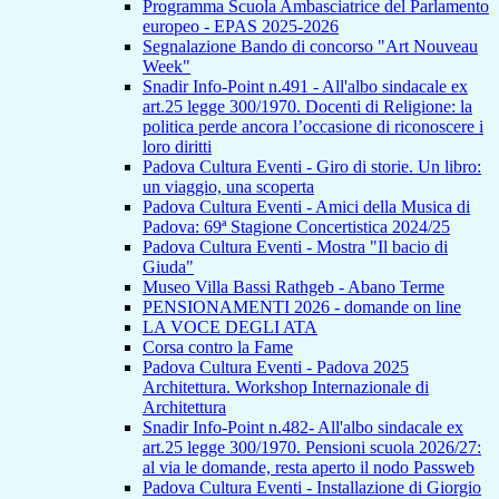
Programma Scuola Ambasciatrice del Parlamento
europeo - EPAS 2025-2026
Segnalazione Bando di concorso "Art Nouveau
Week"
Snadir Info-Point n.491 - All'albo sindacale ex
art.25 legge 300/1970. Docenti di Religione: la
politica perde ancora l’occasione di riconoscere i
loro diritti
Padova Cultura Eventi - Giro di storie. Un libro:
un viaggio, una scoperta
Padova Cultura Eventi - Amici della Musica di
Padova: 69ª Stagione Concertistica 2024/25
Padova Cultura Eventi - Mostra "Il bacio di
Giuda"
Museo Villa Bassi Rathgeb - Abano Terme
PENSIONAMENTI 2026 - domande on line
LA VOCE DEGLI ATA
Corsa contro la Fame
Padova Cultura Eventi - Padova 2025
Architettura. Workshop Internazionale di
Architettura
Snadir Info-Point n.482- All'albo sindacale ex
art.25 legge 300/1970. Pensioni scuola 2026/27:
al via le domande, resta aperto il nodo Passweb
Padova Cultura Eventi - Installazione di Giorgio