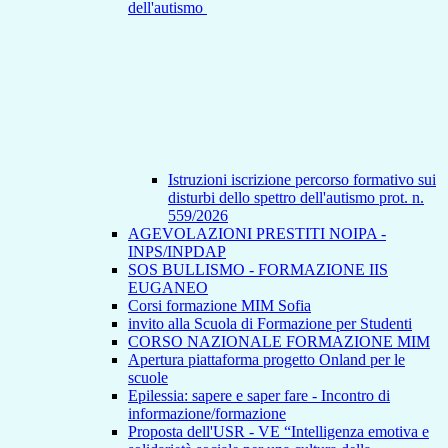
dell'autismo
Istruzioni iscrizione percorso formativo sui
disturbi dello spettro dell'autismo prot. n.
559/2026
AGEVOLAZIONI PRESTITI NOIPA -
INPS/INPDAP
SOS BULLISMO - FORMAZIONE IIS
EUGANEO
Corsi formazione MIM Sofia
invito alla Scuola di Formazione per Studenti
CORSO NAZIONALE FORMAZIONE MIM
Apertura piattaforma progetto Onland per le
scuole
Epilessia: sapere e saper fare - Incontro di
informazione/formazione
Proposta dell'USR - VE “Intelligenza emotiva e