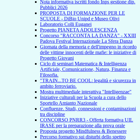
Nota informativa iscritti fondo Inps gestione dip.
Pubblici 2026
PROPOSTA DI FORMAZIONE PER LE
SCUOLE - DiBio Unipd e Museo Olivi
Laboratorio Colli Euganei
Progetto PIANETA ADOLESCENZA
Concorso "RACCONTA LA DANZA" - XXIII
Padova Festival Internazionale La Sfera Danza
Giornata della memoria e dell'impegno in ricordo
delle vittime innocenti delle mafie: le iniziative di
Progetto Giovani
Ciclo di seminari Matematica & Intelligenza
Artificiale, Comunicazione, Natura, Finanza e
Filosofia.
"TRAIN...TO BE COOL: legalità e sicurezza in
ambito ferroviario.
Mostra multimediale interattiva "Intelligenzae"
Iniziative culturali per la Scuola a cura dello
Sportello Amianto Nazionale
Confluenze. Studi, connessioni e contaminazioni
tra discipline
CONCORSO PNRR3 - Offerta formativa UIL
IRASE per la preparazione alla prova orale
Proposta progetto Mindfulness & Benessere
Percorso formativo sui disturbi dello spettro