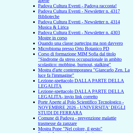
aperte
Padova Cultura Eventi - Padova racconta!
Padova Cultura Eventi - Newsletter n. 4317
Biblioteche
Padova Cultura Eventi - Newsletter n. 4314
Musica & Lirica
Padova Cultura Eventi - Newsletter n. 4303
Mostre in corso
Quando una classe partecipa ma non davvero
Microbioma presso Orto Botanico PD
Corso di formazione MIM Sofia dal titolo
"Sindrome da stress occupazionale in ambito
scolastico: mobbing, burnout, stalking"
Mostra d'arte contemporanea "Giancarlo Zen. La
luce fa l'immagine"
Lezione-spettacolo DALLA PARTE DELLA
LEGALITA
Lezione-spettacolo DALLA PARTE DELLA
LEGALITA- invio link corretto
Porte Aperte al Polo Scientifico Tecnologico -
NOVEMBRE 2026 - UNIVERSITA' DEGLI
STUDI DI FERRARA
Comune di Padova - prevenzione malattie
trasmesse da zanzare
Mostra Pope "Nel colore, il gesto"