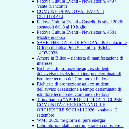
Padova Cultura Eventi - Newsletter n. 4497
Visite & Incontri
COMUNE DI PADOVA - EVENTI
CULTURALI
Padova Cultura Eventi - Castello Festival 2026:
spettacoli dall'8 al 10 luglio
Padova Cultura Eventi - Newsletter n. 4501
Mostre in corso
SAVE THE DATE: OPEN DAY - Presentazione
Offerta didattica Polo Sistemi Logistici -
14/07/2026
Amore in Bilico – richiesta di manifestazione di
interesse
Richiesta di promozione agli ex studenti
dell'avviso di selezione a tempo determinato di
istruttore tecnico del Comune di Padova
Richiesta di promozione agli ex studenti
dell'avviso di selezione a tempo determinato di
istruttore tecnico del Comune di Padova
Ti invitiamo a "APPROCCI DIDATTICI PER
COMUNITÀ CHE SUONANO. LE
ORCHESTRE SOCIALI 2026" - sabato 12
settembre
WMF 2026: tre giorni di pura energia
Laboratorio didattici per imparare a conoscere il