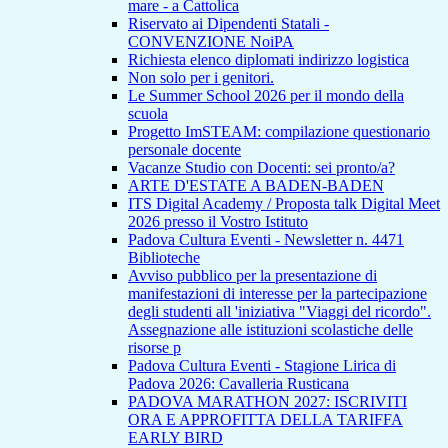
mare - a Cattolica
Riservato ai Dipendenti Statali -
CONVENZIONE NoiPA
Richiesta elenco diplomati indirizzo logistica
Non solo per i genitori.
Le Summer School 2026 per il mondo della
scuola
Progetto ImSTEAM: compilazione questionario
personale docente
Vacanze Studio con Docenti: sei pronto/a?
ARTE D'ESTATE A BADEN-BADEN
ITS Digital Academy / Proposta talk Digital Meet
2026 presso il Vostro Istituto
Padova Cultura Eventi - Newsletter n. 4471
Biblioteche
Avviso pubblico per la presentazione di
manifestazioni di interesse per la partecipazione
degli studenti all 'iniziativa "Viaggi del ricordo".
Assegnazione alle istituzioni scolastiche delle
risorse p
Padova Cultura Eventi - Stagione Lirica di
Padova 2026: Cavalleria Rusticana
PADOVA MARATHON 2027: ISCRIVITI
ORA E APPROFITTA DELLA TARIFFA
EARLY BIRD