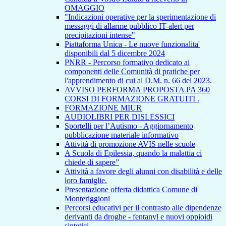
OMAGGIO
"Indicazioni operative per la sperimentazione di
messaggi di allarme pubblico IT-alert per
precipitazioni intense"
Piattaforma Unica - Le nuove funzionalita'
disponibili dal 5 dicembre 2024
PNRR - Percorso formativo dedicato ai
componenti delle Comunità di pratiche per
l'apprendimento di cui al D.M. n. 66 del 2023.
AVVISO PERFORMA PROPOSTA PA 360
CORSI DI FORMAZIONE GRATUITI .
FORMAZIONE MIUR
AUDIOLIBRI PER DISLESSICI
Sportelli per l’Autismo - Aggiornamento
pubblicazione materiale informativo
Attività di promozione AVIS nelle scuole
A Scuola di Epilessia, quando la malattia ci
chiede di sapere”
Attività a favore degli alunni con disabilità e delle
loro famiglie.
Presentazione offerta didattica Comune di
Monteriggioni
Percorsi educativi per il contrasto alle dipendenze
derivanti da droghe - fentanyl e nuovi oppioidi
sintetici