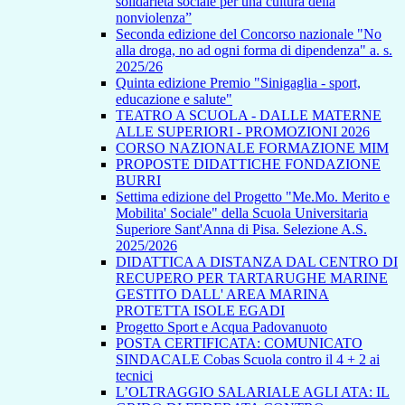
solidarietà sociale per una cultura della
nonviolenza”
Seconda edizione del Concorso nazionale "No
alla droga, no ad ogni forma di dipendenza" a. s.
2025/26
Quinta edizione Premio "Sinigaglia - sport,
educazione e salute"
TEATRO A SCUOLA - DALLE MATERNE
ALLE SUPERIORI - PROMOZIONI 2026
CORSO NAZIONALE FORMAZIONE MIM
PROPOSTE DIDATTICHE FONDAZIONE
BURRI
Settima edizione del Progetto "Me.Mo. Merito e
Mobilita' Sociale" della Scuola Universitaria
Superiore Sant'Anna di Pisa. Selezione A.S.
2025/2026
DIDATTICA A DISTANZA DAL CENTRO DI
RECUPERO PER TARTARUGHE MARINE
GESTITO DALL' AREA MARINA
PROTETTA ISOLE EGADI
Progetto Sport e Acqua Padovanuoto
POSTA CERTIFICATA: COMUNICATO
SINDACALE Cobas Scuola contro il 4 + 2 ai
tecnici
L’OLTRAGGIO SALARIALE AGLI ATA: IL