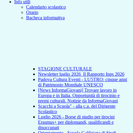
Info utili
Calendario scolastico
Orario
Bacheca informativa
STAGIONE CULTURALE
Newsletter luglio 2026_Il Rapporto Inps 2026
Padova Cultura Eventi - LU5TRO: cinque anni
di Patrimonio Mondiale UNESCO
[News InformaGiovani] Trovare lavoro in
Europa e in Italia. Opportunità di tirocinio e
premi culturali. Notizie da InformaGiovani
Scacchi a Scuola" - alla c.a. del Dirigente
Scolastico
Luglio 2026 - Borse di studio per tirocini
Erasmus+ per diplomandi, qualificandi e
disoccupati
Orientamento - Scuola Galileiana di Studi