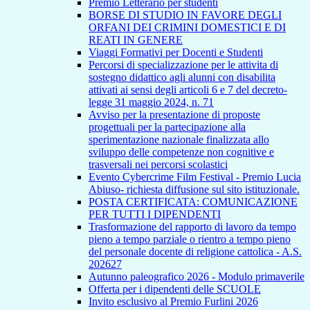
Premio Letterario per studenti
BORSE DI STUDIO IN FAVORE DEGLI
ORFANI DEI CRIMINI DOMESTICI E DI
REATI IN GENERE
Viaggi Formativi per Docenti e Studenti
Percorsi di specializzazione per le attivita di
sostegno didattico agli alunni con disabilita
attivati ai sensi degli articoli 6 e 7 del decreto-
legge 31 maggio 2024, n. 71
Avviso per la presentazione di proposte
progettuali per la partecipazione alla
sperimentazione nazionale finalizzata allo
sviluppo delle competenze non cognitive e
trasversali nei percorsi scolastici
Evento Cybercrime Film Festival - Premio Lucia
Abiuso- richiesta diffusione sul sito istituzionale.
POSTA CERTIFICATA: COMUNICAZIONE
PER TUTTI I DIPENDENTI
Trasformazione del rapporto di lavoro da tempo
pieno a tempo parziale o rientro a tempo pieno
del personale docente di religione cattolica - A.S.
202627
Autunno paleografico 2026 - Modulo primaverile
Offerta per i dipendenti delle SCUOLE
Invito esclusivo al Premio Furlini 2026