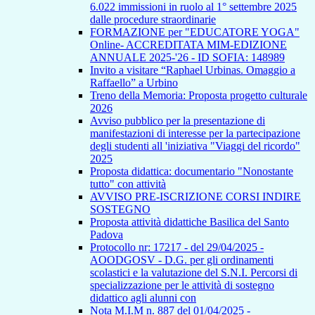
6.022 immissioni in ruolo al 1° settembre 2025
dalle procedure straordinarie
FORMAZIONE per "EDUCATORE YOGA"
Online- ACCREDITATA MIM-EDIZIONE
ANNUALE 2025-'26 - ID SOFIA: 148989
Invito a visitare “Raphael Urbinas. Omaggio a
Raffaello” a Urbino
Treno della Memoria: Proposta progetto culturale
2026
Avviso pubblico per la presentazione di
manifestazioni di interesse per la partecipazione
degli studenti all 'iniziativa "Viaggi del ricordo"
2025
Proposta didattica: documentario "Nonostante
tutto" con attività
AVVISO PRE-ISCRIZIONE CORSI INDIRE
SOSTEGNO
Proposta attività didattiche Basilica del Santo
Padova
Protocollo nr: 17217 - del 29/04/2025 -
AOODGOSV - D.G. per gli ordinamenti
scolastici e la valutazione del S.N.I. Percorsi di
specializzazione per le attività di sostegno
didattico agli alunni con
Nota M.I.M n. 887 del 01/04/2025 -