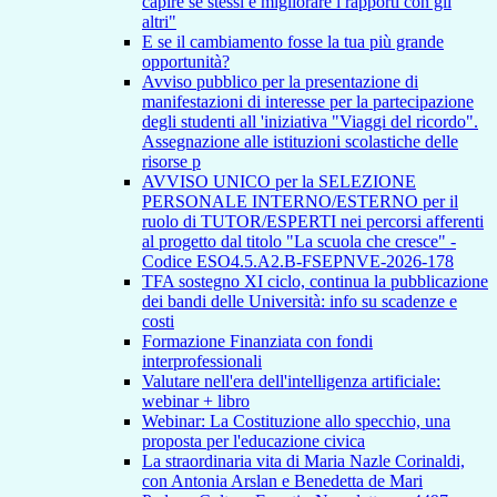
capire se stessi e migliorare i rapporti con gli
altri"
E se il cambiamento fosse la tua più grande
opportunità?
Avviso pubblico per la presentazione di
manifestazioni di interesse per la partecipazione
degli studenti all 'iniziativa "Viaggi del ricordo".
Assegnazione alle istituzioni scolastiche delle
risorse p
AVVISO UNICO per la SELEZIONE
PERSONALE INTERNO/ESTERNO per il
ruolo di TUTOR/ESPERTI nei percorsi afferenti
al progetto dal titolo "La scuola che cresce" -
Codice ESO4.5.A2.B-FSEPNVE-2026-178
TFA sostegno XI ciclo, continua la pubblicazione
dei bandi delle Università: info su scadenze e
costi
Formazione Finanziata con fondi
interprofessionali
Valutare nell'era dell'intelligenza artificiale:
webinar + libro
Webinar: La Costituzione allo specchio, una
proposta per l'educazione civica
La straordinaria vita di Maria Nazle Corinaldi,
con Antonia Arslan e Benedetta de Mari