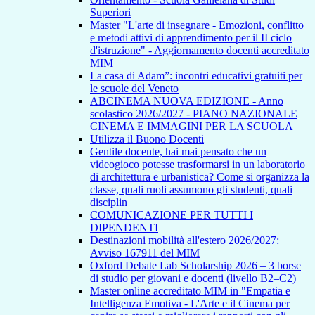
Superiori
Master "L'arte di insegnare - Emozioni, conflitto
e metodi attivi di apprendimento per il II ciclo
d'istruzione" - Aggiornamento docenti accreditato
MIM
La casa di Adam”: incontri educativi gratuiti per
le scuole del Veneto
ABCINEMA NUOVA EDIZIONE - Anno
scolastico 2026/2027 - PIANO NAZIONALE
CINEMA E IMMAGINI PER LA SCUOLA
Utilizza il Buono Docenti
Gentile docente, hai mai pensato che un
videogioco potesse trasformarsi in un laboratorio
di architettura e urbanistica? Come si organizza la
classe, quali ruoli assumono gli studenti, quali
disciplin
COMUNICAZIONE PER TUTTI I
DIPENDENTI
Destinazioni mobilità all'estero 2026/2027:
Avviso 167911 del MIM
Oxford Debate Lab Scholarship 2026 – 3 borse
di studio per giovani e docenti (livello B2–C2)
Master online accreditato MIM in "Empatia e
Intelligenza Emotiva - L'Arte e il Cinema per