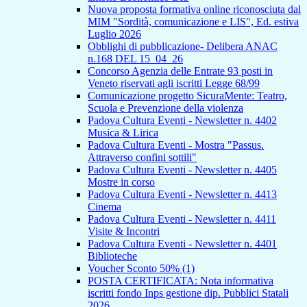
Nuova proposta formativa online riconosciuta dal
MIM "Sordità, comunicazione e LIS", Ed. estiva
Luglio 2026
Obblighi di pubblicazione- Delibera ANAC
n.168 DEL 15_04_26
Concorso Agenzia delle Entrate 93 posti in
Veneto riservati agli iscritti Legge 68/99
Comunicazione progetto SicuraMente: Teatro,
Scuola e Prevenzione della violenza
Padova Cultura Eventi - Newsletter n. 4402
Musica & Lirica
Padova Cultura Eventi - Mostra "Passus.
Attraverso confini sottili"
Padova Cultura Eventi - Newsletter n. 4405
Mostre in corso
Padova Cultura Eventi - Newsletter n. 4413
Cinema
Padova Cultura Eventi - Newsletter n. 4411
Visite & Incontri
Padova Cultura Eventi - Newsletter n. 4401
Biblioteche
Voucher Sconto 50% (1)
POSTA CERTIFICATA: Nota informativa
iscritti fondo Inps gestione dip. Pubblici Statali
2026