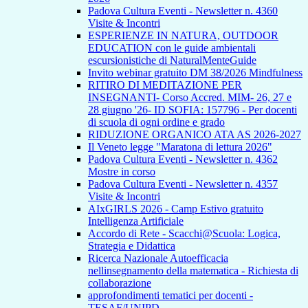
Padova Cultura Eventi - Newsletter n. 4360
Visite & Incontri
ESPERIENZE IN NATURA, OUTDOOR
EDUCATION con le guide ambientali
escursionistiche di NaturalMenteGuide
Invito webinar gratuito DM 38/2026 Mindfulness
RITIRO DI MEDITAZIONE PER
INSEGNANTI- Corso Accred. MIM- 26, 27 e
28 giugno '26- ID SOFIA: 157796 - Per docenti
di scuola di ogni ordine e grado
RIDUZIONE ORGANICO ATA AS 2026-2027
Il Veneto legge "Maratona di lettura 2026"
Padova Cultura Eventi - Newsletter n. 4362
Mostre in corso
Padova Cultura Eventi - Newsletter n. 4357
Visite & Incontri
AIxGIRLS 2026 - Camp Estivo gratuito
Intelligenza Artificiale
Accordo di Rete - Scacchi@Scuola: Logica,
Strategia e Didattica
Ricerca Nazionale Autoefficacia
nellinsegnamento della matematica - Richiesta di
collaborazione
approfondimenti tematici per docenti -
TESAF/UNIPD