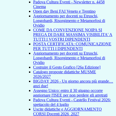
Padova Cultura Eventi - Newsletter n. 4458
Cinema
Open day Beni FAI Veneto e Trentino
Aggiornamento per docenti su Etruschi,
Longobardi, Risorgimento e Metamorfosi di
Ovidio
COME DA CONVENZIONE NOIPA SI
PREGA DI DARE MASSIMA VISIBILITA' A
TUTTI I VOSTRI DIPENDENTI
POSTA CERTIFICATA: COMUNICAZIONE
PER TUTTI I DIPENDENTI
Aggiornamento per docenti su Etruschi,
Longobardi, Risorgimento e Metamorfosi di
Ovidio
Costruire il Gesto Grafico [26a Edizione]
Catalogo proposte didattiche MUSME
2026/2027
BIGDAY 2026 - Un giorno ancora più grande…
anzi due!
Assegno Unico: entro il 30 giugno occorre
aggiornare l'ISEE per non perdere gli arretrati
Padova Cultura Eventi - Castello Festival 2026:
spettacolo del 4 luglio
Uscite didattiche e AGGIORNAMENTO
CORSI Docenti 2026_2027