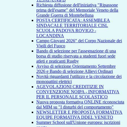
Richiesta diffusione dell'iniziativa "Ripassone
prima dell'esame" del Memoriale Veneto della
Grande Guerra di Montebelluna
POSTA CERTIFICATA: ASSEMBLEA
SINDACALE TERRITORIALE CISL
SCUOLA PADOVA ROVIGO -
LOCANDINA
Campo Giovani 2026" del Corpo Nazionale dei
Vigili del Fuoco
Bando di selezione per l'assegnazione di una
borsa di studio riservata a studenti fuori sede
atleti e praticanti Rugby
Avviso di selezione Orientamento Settembre
2026 e Bando di selezione Allievi Ordinari
Novità riguardanti l'utilizzo e la circolazione dei
monopattini elettrici
AGEVOLAZIONI CREDITIZIE IN
CONVENZIONE NOIPA - INFORMATIVA
PER IL PERSONALE SCOLASTICO
Nuova proposta formativa ONLINE riconosciuta
dal MIM su "I disturbi del comportamento"
NEWSLETTER E PROPOSTA FORMATIVA
EQUIPE FORMATIVA DDEL VENETO
Summer School sull'Unione europea: iscrizioni