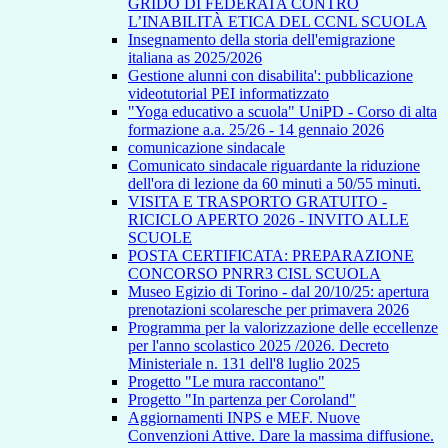
GRIDO DI FEDERATA CONTRO
L’INABILITÀ ETICA DEL CCNL SCUOLA
Insegnamento della storia dell'emigrazione
italiana as 2025/2026
Gestione alunni con disabilita': pubblicazione
videotutorial PEI informatizzato
"Yoga educativo a scuola" UniPD - Corso di alta
formazione a.a. 25/26 - 14 gennaio 2026
comunicazione sindacale
Comunicato sindacale riguardante la riduzione
dell'ora di lezione da 60 minuti a 50/55 minuti.
VISITA E TRASPORTO GRATUITO -
RICICLO APERTO 2026 - INVITO ALLE
SCUOLE
POSTA CERTIFICATA: PREPARAZIONE
CONCORSO PNRR3 CISL SCUOLA
Museo Egizio di Torino - dal 20/10/25: apertura
prenotazioni scolaresche per primavera 2026
Programma per la valorizzazione delle eccellenze
per l'anno scolastico 2025 /2026. Decreto
Ministeriale n. 131 dell'8 luglio 2025
Progetto "Le mura raccontano"
Progetto "In partenza per Coroland"
Aggiornamenti INPS e MEF. Nuove
Convenzioni Attive. Dare la massima diffusione.