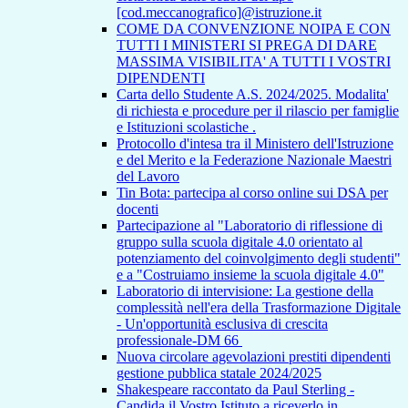
[cod.meccanografico]@istruzione.it
COME DA CONVENZIONE NOIPA E CON
TUTTI I MINISTERI SI PREGA DI DARE
MASSIMA VISIBILITA' A TUTTI I VOSTRI
DIPENDENTI
Carta dello Studente A.S. 2024/2025. Modalita'
di richiesta e procedure per il rilascio per famiglie
e Istituzioni scolastiche .
Protocollo d'intesa tra il Ministero dell'Istruzione
e del Merito e la Federazione Nazionale Maestri
del Lavoro
Tin Bota: partecipa al corso online sui DSA per
docenti
Partecipazione al "Laboratorio di riflessione di
gruppo sulla scuola digitale 4.0 orientato al
potenziamento del coinvolgimento degli studenti"
e a "Costruiamo insieme la scuola digitale 4.0"
Laboratorio di intervisione: La gestione della
complessità nell'era della Trasformazione Digitale
- Un'opportunità esclusiva di crescita
professionale-DM 66
Nuova circolare agevolazioni prestiti dipendenti
gestione pubblica statale 2024/2025
Shakespeare raccontato da Paul Sterling -
Candida il Vostro Istituto a riceverlo in