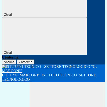
Chiudi
Chiudi
Conferma
Annulla
Conferma
I. T. T. "G. MARCONI"
ISTITUTO TECNICO
SETTORE
TECNOLOGICO