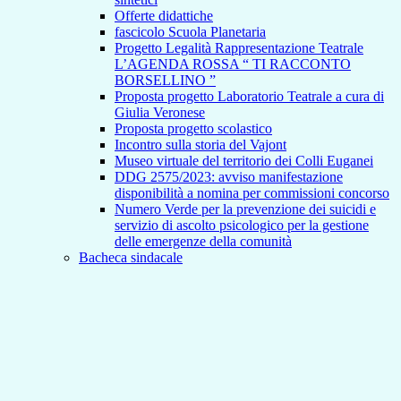
Offerte didattiche
fascicolo Scuola Planetaria
Progetto Legalità Rappresentazione Teatrale
L’AGENDA ROSSA “ TI RACCONTO
BORSELLINO ”
Proposta progetto Laboratorio Teatrale a cura di
Giulia Veronese
Proposta progetto scolastico
Incontro sulla storia del Vajont
Museo virtuale del territorio dei Colli Euganei
DDG 2575/2023: avviso manifestazione
disponibilità a nomina per commissioni concorso
Numero Verde per la prevenzione dei suicidi e
servizio di ascolto psicologico per la gestione
delle emergenze della comunità
Bacheca sindacale