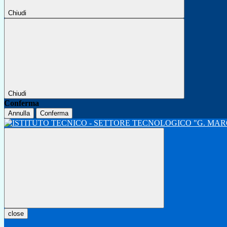
Chiudi
Chiudi
Conferma
Annulla
Conferma
close