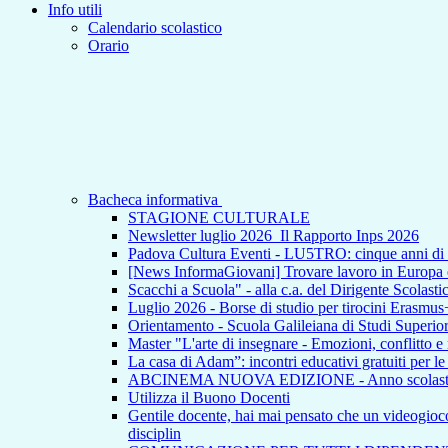
Info utili
Calendario scolastico
Orario
Bacheca informativa
STAGIONE CULTURALE
Newsletter luglio 2026_Il Rapporto Inps 2026
Padova Cultura Eventi - LU5TRO: cinque anni 
[News InformaGiovani] Trovare lavoro in Europa e i
Scacchi a Scuola" - alla c.a. del Dirigente Scolasti
Luglio 2026 - Borse di studio per tirocini Erasmus
Orientamento - Scuola Galileiana di Studi Superior
Master "L'arte di insegnare - Emozioni, conflitto e
La casa di Adam”: incontri educativi gratuiti per l
ABCINEMA NUOVA EDIZIONE - Anno scolas
Utilizza il Buono Docenti
Gentile docente, hai mai pensato che un videogioco p
disciplin