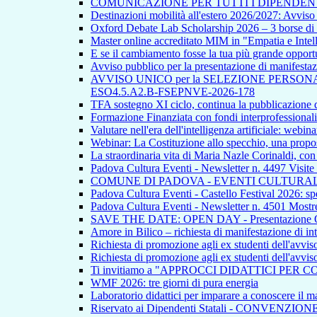
COMUNICAZIONE PER TUTTI I DIPENDEN
Destinazioni mobilità all'estero 2026/2027: Avvi
Oxford Debate Lab Scholarship 2026 – 3 borse di s
Master online accreditato MIM in "Empatia e Intellig
E se il cambiamento fosse la tua più grande opport
Avviso pubblico per la presentazione di manifestazion
AVVISO UNICO per la SELEZIONE PERSONALE INTE
ESO4.5.A2.B-FSEPNVE-2026-178
TFA sostegno XI ciclo, continua la pubblicazione de
Formazione Finanziata con fondi interprofessionali
Valutare nell'era dell'intelligenza artificiale: webina
Webinar: La Costituzione allo specchio, una propos
La straordinaria vita di Maria Nazle Corinaldi, co
Padova Cultura Eventi - Newsletter n. 4497 Visite
COMUNE DI PADOVA - EVENTI CULTURAL
Padova Cultura Eventi - Castello Festival 2026: spet
Padova Cultura Eventi - Newsletter n. 4501 Mostre
SAVE THE DATE: OPEN DAY - Presentazione Offert
Amore in Bilico – richiesta di manifestazione di in
Richiesta di promozione agli ex studenti dell'avvi
Richiesta di promozione agli ex studenti dell'avvi
Ti invitiamo a "APPROCCI DIDATTICI PER 
WMF 2026: tre giorni di pura energia
Laboratorio didattici per imparare a conoscere il ma
Riservato ai Dipendenti Statali - CONVENZIO