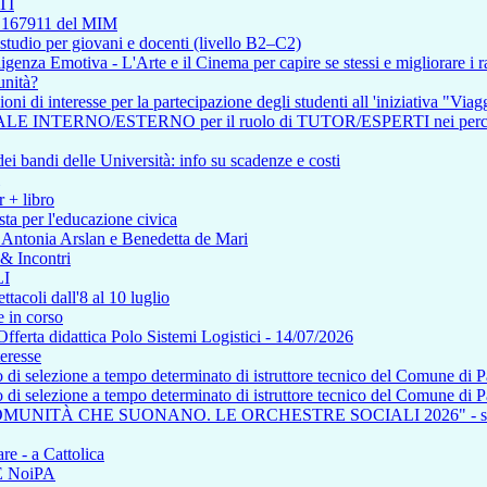
TI
so 167911 del MIM
tudio per giovani e docenti (livello B2–C2)
enza Emotiva - L'Arte e il Cinema per capire se stessi e migliorare i ra
unità?
i di interesse per la partecipazione degli studenti all 'iniziativa "Viagg
RNO/ESTERNO per il ruolo di TUTOR/ESPERTI nei percorsi affere
i bandi delle Università: info su scadenze e costi
r + libro
ta per l'educazione civica
n Antonia Arslan e Benedetta de Mari
 & Incontri
I
tacoli dall'8 al 10 luglio
 in corso
a didattica Polo Sistemi Logistici - 14/07/2026
teresse
so di selezione a tempo determinato di istruttore tecnico del Comune di 
so di selezione a tempo determinato di istruttore tecnico del Comune di 
COMUNITÀ CHE SUONANO. LE ORCHESTRE SOCIALI 2026" - saba
re - a Cattolica
NE NoiPA