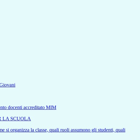
aGiovani
mento docenti accreditato MIM
ER LA SCUOLA
e si organizza la classe, quali ruoli assumono gli studenti, quali