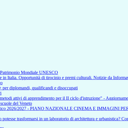
di Patrimonio Mondiale UNESCO
n Italia. Opportunità di tirocinio e premi culturali. Notizie da Inform
co
+ per diplomandi, qualificandi e disoccupati
i
 metodi attivi di apprendimento per il II ciclo d'istruzione" - Aggiorna
e scuole del Veneto
tico 2026/2027 - PIANO NAZIONALE CINEMA E IMMAGINI P
otesse trasformarsi in un laboratorio di architettura e urbanistica? Com