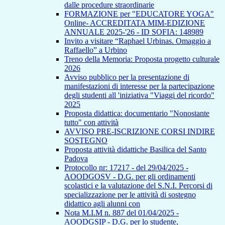
dalle procedure straordinarie
FORMAZIONE per "EDUCATORE YOGA"
Online- ACCREDITATA MIM-EDIZIONE
ANNUALE 2025-'26 - ID SOFIA: 148989
Invito a visitare “Raphael Urbinas. Omaggio a
Raffaello” a Urbino
Treno della Memoria: Proposta progetto culturale
2026
Avviso pubblico per la presentazione di
manifestazioni di interesse per la partecipazione
degli studenti all 'iniziativa "Viaggi del ricordo"
2025
Proposta didattica: documentario "Nonostante
tutto" con attività
AVVISO PRE-ISCRIZIONE CORSI INDIRE
SOSTEGNO
Proposta attività didattiche Basilica del Santo
Padova
Protocollo nr: 17217 - del 29/04/2025 -
AOODGOSV - D.G. per gli ordinamenti
scolastici e la valutazione del S.N.I. Percorsi di
specializzazione per le attività di sostegno
didattico agli alunni con
Nota M.I.M n. 887 del 01/04/2025 -
AOODGSIP - D.G. per lo studente,