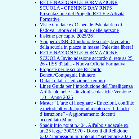
RETE NAZIONALE FORMAZIONE
SCUOLA - OPENING DAY RNFS
Presentazione del Progetto RETE e Attività
Formative
Visite Guidate ex Ospedale Psichiatrico di
Padova - storia del luogo e delle persone
Insieme per capire 2025/26
Sciopero USB: Chiudono le scuole, lavoratori
della scuola in piazza in massa! Palestina libera!
RETE NAZIONALE FORMAZIONE
SCUOLA Invito adesione accordo di rete as 25-
26 - IISS d'Italia - Nuova Offerta Formativa
Proposte per le scuole Riccardo
Benetti/Compagnia Initinere
Didacta Italia – edizione Trentino
Linee Guida per l’introduzione dell’Intelligenza
Artificiale nelle Istituzioni scolastiche Versione
1.0 – Anno 2025
Master “L’arte di insegnare - Emozioni, conflitto
e metodi attivi di apprendimento per il II ciclo
d’istruzione” - Aggiornamento docenti
accreditato Miur
Snadir Info-point n.404. All'albo sindacale ex
art.25 legge 300/1970 - Docenti di Religione:
6.022 immissioni in ruolo al 1° settembre 2025