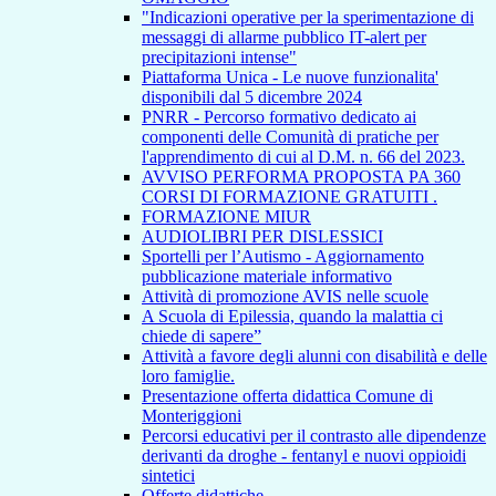
"Indicazioni operative per la sperimentazione di
messaggi di allarme pubblico IT-alert per
precipitazioni intense"
Piattaforma Unica - Le nuove funzionalita'
disponibili dal 5 dicembre 2024
PNRR - Percorso formativo dedicato ai
componenti delle Comunità di pratiche per
l'apprendimento di cui al D.M. n. 66 del 2023.
AVVISO PERFORMA PROPOSTA PA 360
CORSI DI FORMAZIONE GRATUITI .
FORMAZIONE MIUR
AUDIOLIBRI PER DISLESSICI
Sportelli per l’Autismo - Aggiornamento
pubblicazione materiale informativo
Attività di promozione AVIS nelle scuole
A Scuola di Epilessia, quando la malattia ci
chiede di sapere”
Attività a favore degli alunni con disabilità e delle
loro famiglie.
Presentazione offerta didattica Comune di
Monteriggioni
Percorsi educativi per il contrasto alle dipendenze
derivanti da droghe - fentanyl e nuovi oppioidi
sintetici
Offerte didattiche