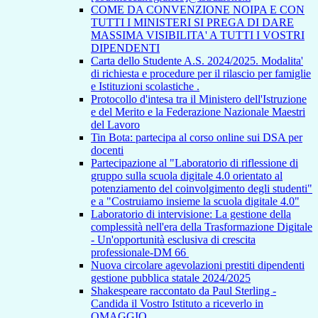
COME DA CONVENZIONE NOIPA E CON
TUTTI I MINISTERI SI PREGA DI DARE
MASSIMA VISIBILITA' A TUTTI I VOSTRI
DIPENDENTI
Carta dello Studente A.S. 2024/2025. Modalita'
di richiesta e procedure per il rilascio per famiglie
e Istituzioni scolastiche .
Protocollo d'intesa tra il Ministero dell'Istruzione
e del Merito e la Federazione Nazionale Maestri
del Lavoro
Tin Bota: partecipa al corso online sui DSA per
docenti
Partecipazione al "Laboratorio di riflessione di
gruppo sulla scuola digitale 4.0 orientato al
potenziamento del coinvolgimento degli studenti"
e a "Costruiamo insieme la scuola digitale 4.0"
Laboratorio di intervisione: La gestione della
complessità nell'era della Trasformazione Digitale
- Un'opportunità esclusiva di crescita
professionale-DM 66
Nuova circolare agevolazioni prestiti dipendenti
gestione pubblica statale 2024/2025
Shakespeare raccontato da Paul Sterling -
Candida il Vostro Istituto a riceverlo in
OMAGGIO