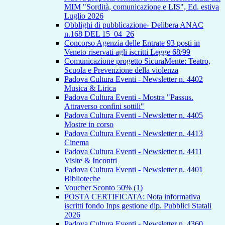
MIM "Sordità, comunicazione e LIS", Ed. estiva
Luglio 2026
Obblighi di pubblicazione- Delibera ANAC
n.168 DEL 15_04_26
Concorso Agenzia delle Entrate 93 posti in
Veneto riservati agli iscritti Legge 68/99
Comunicazione progetto SicuraMente: Teatro,
Scuola e Prevenzione della violenza
Padova Cultura Eventi - Newsletter n. 4402
Musica & Lirica
Padova Cultura Eventi - Mostra "Passus.
Attraverso confini sottili"
Padova Cultura Eventi - Newsletter n. 4405
Mostre in corso
Padova Cultura Eventi - Newsletter n. 4413
Cinema
Padova Cultura Eventi - Newsletter n. 4411
Visite & Incontri
Padova Cultura Eventi - Newsletter n. 4401
Biblioteche
Voucher Sconto 50% (1)
POSTA CERTIFICATA: Nota informativa
iscritti fondo Inps gestione dip. Pubblici Statali
2026
Padova Cultura Eventi - Newsletter n. 4360