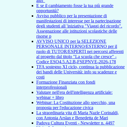
altri"
E se il cambiamento fosse la tua più grande
opportunità?
Avviso pubblico per la presentazione di
manifestazioni di interesse per la partecipazione
degli studenti all 'iniziativa "Viaggi del ricordo".
Assegnazione alle istituzioni scolastiche delle
risorse p
AVVISO UNICO per la SELEZIONE
PERSONALE INTERNO/ESTERNO per il
ruolo di TUTOR/ESPERTI nei percorsi afferenti
al progetto dal titolo "La scuola che cresce" -
Codice ESO4.5.A2.B-FSEPNVE-2026-178
TFA sostegno XI ciclo, continua la pubblicazione
dei bandi delle Università: info su scadenze e
costi
Formazione Finanziata con fondi
interprofessionali
Valutare nell'era dell'intelligenza artificiale:
webinar + libro
Webinar: La Costituzione allo specchio, una
proposta per l'educazione civica
La straordinaria vita di Maria Nazle Corinaldi,
con Antonia Arslan e Benedetta de Mari
Padova Cultura Eventi - Newsletter n. 4497