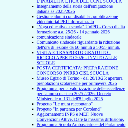
L’INABILITÀ ETICA DEL CCNL SCUOLA
Insegnamento della storia dell'emigrazione
italiana as 2025/2026
Gestione alunni con disabilita': pubblicazione
videotutorial PEI informatizzato
"Yoga educativo a scuola" UniPD - Corso di alta
formazione a.a. 25/26 - 14 gennaio 2026
comunicazione sindacale
Comunicato sindacale riguardante la riduzione
dell'ora di lezione da 60 minuti a 50/55 minuti.
VISITA E TRASPORTO GRATUITO -
RICICLO APERTO 2026 - INVITO ALLE
SCUOLE
POSTA CERTIFICATA: PREPARAZIONE
CONCORSO PNRR3 CISL SCUOLA
Museo Egizio di Torino - dal 20/10/25: apertura
prenotazioni scolaresche per primavera 2026
Programma per la valorizzazione delle eccellenze
per l'anno scolastico 2025 /2026. Decreto
Ministeriale n. 131 dell'8 luglio 2025
Progetto "Le mura raccontano"
Progetto "In partenza per Coroland"
Aggiornamenti INPS e MEF. Nuove
Convenzioni Attive. Dare la massima diffusione.
Programma Scuola Ambasciatrice del Parlamento