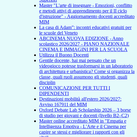
Master "L'arte di insegnare - Emozioni, conflitto
e metodi attivi di apprendimento per il II ciclo
d'istruzione" - Aggiornamento docenti accreditato
MIM
La casa di Adam”: incontri educativi gratuiti per
le scuole del Veneto
ABCINEMA NUOVA EDIZIONE - Anno
scolastico 2026/2027 - PIANO NAZIONALE
CINEMA E IMMAGINI PER LA SCUOLA
Utilizza il Buono Docenti
Gentile docente, hai mai pensato che un
videogioco potesse trasformarsi in un laboratorio
di architettura e urbanistica? Come si organizza la
classe, quali ruoli assumono gli studenti, quali
disciplin
COMUNICAZIONE PER TUTTI I
DIPENDENTI
Destinazioni mobilità all'estero 2026/2027:
Avviso 167911 del MIM
Oxford Debate Lab Scholarship 2026 – 3 borse
di studio per giovani e docenti (livello B2–C2)
Master online accreditato MIM in "Empatia e
Intelligenza Emotiva - L'Arte e il Cinema per
capire se stessi e migliorare i rapporti con gli