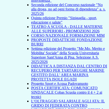
nonviolenza”
Seconda edizione del Concorso nazionale "No
alla droga, no ad ogni forma di dipendenza" a. s.
2025/26
Quinta edizione Premio "Sinigaglia - sport,
educazione e salute"
TEATRO A SCUOLA - DALLE MATERNE
ALLE SUPERIORI - PROMOZIONI 2026
CORSO NAZIONALE FORMAZIONE MIM
PROPOSTE DIDATTICHE FONDAZIONE
BURRI
Settima edizione del Progetto "Me.Mo. Merito e
Mobilita' Sociale" della Scuola Universitaria
Superiore Sant'Anna di Pisa. Selezione A.S.
2025/2026
DIDATTICA A DISTANZA DAL CENTRO DI
RECUPERO PER TARTARUGHE MARINE
GESTITO DALL' AREA MARINA
PROTETTA ISOLE EGADI
Progetto Sport e Acqua Padovanuoto
POSTA CERTIFICATA: COMUNICATO
SINDACALE Cobas Scuola contro il 4 + 2 ai
tecnici
L’OLTRAGGIO SALARIALE AGLI ATA: IL
GRIDO DI FEDERATA CONTRO