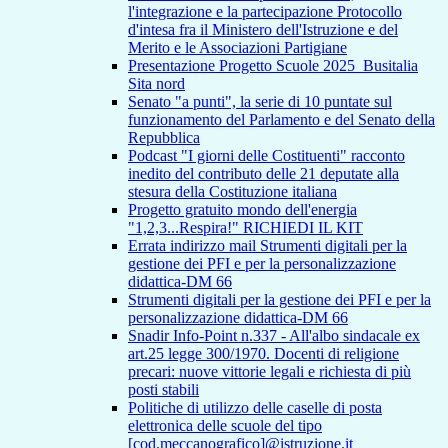
l'integrazione e la partecipazione Protocollo
d'intesa fra il Ministero dell'Istruzione e del
Merito e le Associazioni Partigiane
Presentazione Progetto Scuole 2025_Busitalia
Sita nord
Senato "a punti", la serie di 10 puntate sul
funzionamento del Parlamento e del Senato della
Repubblica
Podcast "I giorni delle Costituenti" racconto
inedito del contributo delle 21 deputate alla
stesura della Costituzione italiana
Progetto gratuito mondo dell'energia
"1,2,3...Respira!" RICHIEDI IL KIT
Errata indirizzo mail Strumenti digitali per la
gestione dei PFI e per la personalizzazione
didattica-DM 66
Strumenti digitali per la gestione dei PFI e per la
personalizzazione didattica-DM 66
Snadir Info-Point n.337 - All'albo sindacale ex
art.25 legge 300/1970. Docenti di religione
precari: nuove vittorie legali e richiesta di più
posti stabili
Politiche di utilizzo delle caselle di posta
elettronica delle scuole del tipo
[cod.meccanografico]@istruzione.it