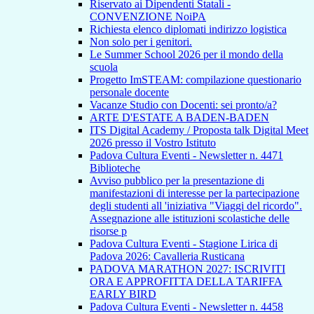
Riservato ai Dipendenti Statali -
CONVENZIONE NoiPA
Richiesta elenco diplomati indirizzo logistica
Non solo per i genitori.
Le Summer School 2026 per il mondo della
scuola
Progetto ImSTEAM: compilazione questionario
personale docente
Vacanze Studio con Docenti: sei pronto/a?
ARTE D'ESTATE A BADEN-BADEN
ITS Digital Academy / Proposta talk Digital Meet
2026 presso il Vostro Istituto
Padova Cultura Eventi - Newsletter n. 4471
Biblioteche
Avviso pubblico per la presentazione di
manifestazioni di interesse per la partecipazione
degli studenti all 'iniziativa "Viaggi del ricordo".
Assegnazione alle istituzioni scolastiche delle
risorse p
Padova Cultura Eventi - Stagione Lirica di
Padova 2026: Cavalleria Rusticana
PADOVA MARATHON 2027: ISCRIVITI
ORA E APPROFITTA DELLA TARIFFA
EARLY BIRD
Padova Cultura Eventi - Newsletter n. 4458