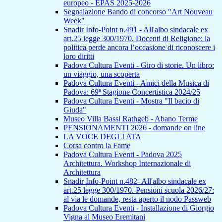
europeo - EPAS 2025-2026
Segnalazione Bando di concorso "Art Nouveau
Week"
Snadir Info-Point n.491 - All'albo sindacale ex
art.25 legge 300/1970. Docenti di Religione: la
politica perde ancora l’occasione di riconoscere i
loro diritti
Padova Cultura Eventi - Giro di storie. Un libro:
un viaggio, una scoperta
Padova Cultura Eventi - Amici della Musica di
Padova: 69ª Stagione Concertistica 2024/25
Padova Cultura Eventi - Mostra "Il bacio di
Giuda"
Museo Villa Bassi Rathgeb - Abano Terme
PENSIONAMENTI 2026 - domande on line
LA VOCE DEGLI ATA
Corsa contro la Fame
Padova Cultura Eventi - Padova 2025
Architettura. Workshop Internazionale di
Architettura
Snadir Info-Point n.482- All'albo sindacale ex
art.25 legge 300/1970. Pensioni scuola 2026/27:
al via le domande, resta aperto il nodo Passweb
Padova Cultura Eventi - Installazione di Giorgio
Vigna al Museo Eremitani