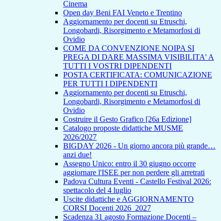
Cinema
Open day Beni FAI Veneto e Trentino
Aggiornamento per docenti su Etruschi,
Longobardi, Risorgimento e Metamorfosi di
Ovidio
COME DA CONVENZIONE NOIPA SI
PREGA DI DARE MASSIMA VISIBILITA' A
TUTTI I VOSTRI DIPENDENTI
POSTA CERTIFICATA: COMUNICAZIONE
PER TUTTI I DIPENDENTI
Aggiornamento per docenti su Etruschi,
Longobardi, Risorgimento e Metamorfosi di
Ovidio
Costruire il Gesto Grafico [26a Edizione]
Catalogo proposte didattiche MUSME
2026/2027
BIGDAY 2026 - Un giorno ancora più grande…
anzi due!
Assegno Unico: entro il 30 giugno occorre
aggiornare l'ISEE per non perdere gli arretrati
Padova Cultura Eventi - Castello Festival 2026:
spettacolo del 4 luglio
Uscite didattiche e AGGIORNAMENTO
CORSI Docenti 2026_2027
Scadenza 31 agosto Formazione Docenti –