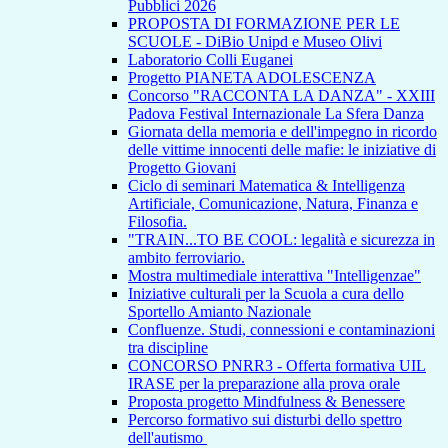
Pubblici 2026
PROPOSTA DI FORMAZIONE PER LE
SCUOLE - DiBio Unipd e Museo Olivi
Laboratorio Colli Euganei
Progetto PIANETA ADOLESCENZA
Concorso "RACCONTA LA DANZA" - XXIII
Padova Festival Internazionale La Sfera Danza
Giornata della memoria e dell'impegno in ricordo
delle vittime innocenti delle mafie: le iniziative di
Progetto Giovani
Ciclo di seminari Matematica & Intelligenza
Artificiale, Comunicazione, Natura, Finanza e
Filosofia.
"TRAIN...TO BE COOL: legalità e sicurezza in
ambito ferroviario.
Mostra multimediale interattiva "Intelligenzae"
Iniziative culturali per la Scuola a cura dello
Sportello Amianto Nazionale
Confluenze. Studi, connessioni e contaminazioni
tra discipline
CONCORSO PNRR3 - Offerta formativa UIL
IRASE per la preparazione alla prova orale
Proposta progetto Mindfulness & Benessere
Percorso formativo sui disturbi dello spettro
dell'autismo