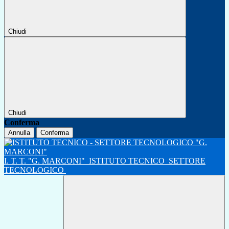
Chiudi
Chiudi
Conferma
Annulla
Conferma
I. T. T. "G. MARCONI"
ISTITUTO TECNICO
SETTORE
TECNOLOGICO