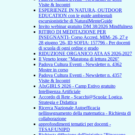
Visite & Incontri
ESPERIENZE IN NATURA, OUTDOOR
EDUCATION con le guide ambientali
escursionistiche di NaturalMenteGuide
Invito webinar gratuito DM 38/2026 Mindfulness
RITIRO DI MEDITAZIONE PER
INSEGNANTI- Corso Accred. MIM- 26, 27 e
28 giugno '26- ID SOFIA: 157796 - Per docenti
di scuola di ogni ordine e grado
RIDUZIONE ORGANICO ATA AS 2026-2027
Il Veneto legge "Maratona di lettura 2026"
Padova Cultura Eventi - Newsletter n. 4362
Mostre in corso
Padova Cultura Eventi - Newsletter n. 4357
Visite & Incontri
AIxGIRLS 2026 - Camp Estivo gratuito
Intelligenza Artificiale
Accordo di Rete - Scacchi@Scuola: Logica,
Strategia e Didattica
Ricerca Nazionale Autoefficacia
nellinsegnamento della matematica - Richiesta di
collaborazione
approfondimenti tematici per docenti -
TESAF/UNIPD
Richiesta diffusione dell'iniziativa "Ripassone