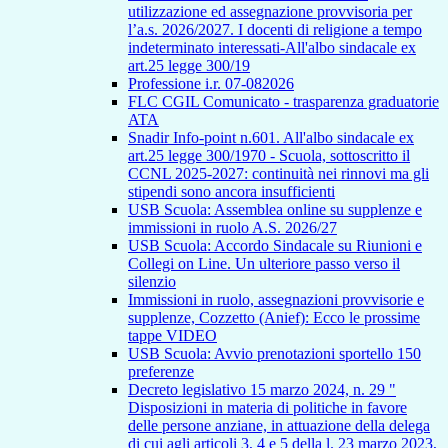
utilizzazione ed assegnazione provvisoria per
l’a.s. 2026/2027. I docenti di religione a tempo
indeterminato interessati-All'albo sindacale ex
art.25 legge 300/19
Professione i.r. 07-082026
FLC CGIL Comunicato - trasparenza graduatorie
ATA
Snadir Info-point n.601. All'albo sindacale ex
art.25 legge 300/1970 - Scuola, sottoscritto il
CCNL 2025-2027: continuità nei rinnovi ma gli
stipendi sono ancora insufficienti
USB Scuola: Assemblea online su supplenze e
immissioni in ruolo A.S. 2026/27
USB Scuola: Accordo Sindacale su Riunioni e
Collegi on Line. Un ulteriore passo verso il
silenzio
Immissioni in ruolo, assegnazioni provvisorie e
supplenze, Cozzetto (Anief): Ecco le prossime
tappe VIDEO
USB Scuola: Avvio prenotazioni sportello 150
preferenze
Decreto legislativo 15 marzo 2024, n. 29 "
Disposizioni in materia di politiche in favore
delle persone anziane, in attuazione della delega
di cui agli articoli 3, 4 e 5 della l. 23 marzo 2023,