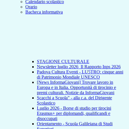
Calendario scolastico
Orario
Bacheca informativa
STAGIONE CULTURALE
Newsletter luglio 2026_Il Rapporto Inps 2026
Padova Cultura Eventi - LU5TRO: cinque anni
di Patrimonio Mondiale UNESCO
[News InformaGiovani] Trovare lavoro in
Europa e in Italia. Opportunità di tirocinio e
premi culturali. Notizie da InformaGiovani
Scacchi a Scuola" - alla c.a. del Dirigente
Scolastico
Luglio 2026 - Borse di studio per tirocini
Erasmus+ per diplomandi, qualificandi e
disoccupati
Orientamento - Scuola Galileiana di Studi
Superiori