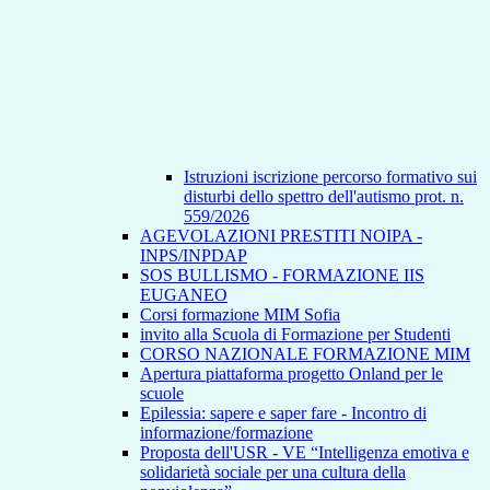
Istruzioni iscrizione percorso formativo sui
disturbi dello spettro dell'autismo prot. n.
559/2026
AGEVOLAZIONI PRESTITI NOIPA -
INPS/INPDAP
SOS BULLISMO - FORMAZIONE IIS
EUGANEO
Corsi formazione MIM Sofia
invito alla Scuola di Formazione per Studenti
CORSO NAZIONALE FORMAZIONE MIM
Apertura piattaforma progetto Onland per le
scuole
Epilessia: sapere e saper fare - Incontro di
informazione/formazione
Proposta dell'USR - VE “Intelligenza emotiva e
solidarietà sociale per una cultura della