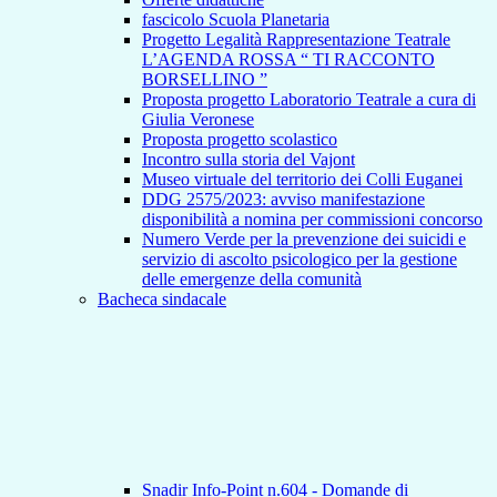
fascicolo Scuola Planetaria
Progetto Legalità Rappresentazione Teatrale
L’AGENDA ROSSA “ TI RACCONTO
BORSELLINO ”
Proposta progetto Laboratorio Teatrale a cura di
Giulia Veronese
Proposta progetto scolastico
Incontro sulla storia del Vajont
Museo virtuale del territorio dei Colli Euganei
DDG 2575/2023: avviso manifestazione
disponibilità a nomina per commissioni concorso
Numero Verde per la prevenzione dei suicidi e
servizio di ascolto psicologico per la gestione
delle emergenze della comunità
Bacheca sindacale
Snadir Info-Point n.604 - Domande di