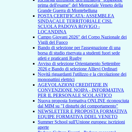
prima dell'esame" del Memoriale Veneto della
Grande Guerra di Montebelluna
POSTA CERTIFICATA: ASSEMBLEA
SINDACALE TERRITORIALE CISL
SCUOLA PADOVA ROVIGO -
LOCANDINA
Campo Giovani 2026" del Corpo Nazionale dei
Vigili del Fuoco
Bando di selezione per l'assegnazione di una
borsa di studio riservata a studenti fuori sede
atleti e praticanti Rugby
Avviso di selezione Orientamento Settembre
2026 e Bando di selezione Allievi Ordinari
Novità riguardanti l'utilizzo e la circolazione dei
monopattini elettrici
AGEVOLAZIONI CREDITIZIE IN
CONVENZIONE NOIPA - INFORMATIVA
PER IL PERSONALE SCOLASTICO
Nuova proposta formativa ONLINE riconosciuta
dal MIM su "I disturbi del comportamento"
NEWSLETTER E PROPOSTA FORMATIVA
EQUIPE FORMATIVA DDEL VENETO
Summer School sull'Unione europea: iscrizioni
aperte