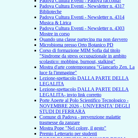
Padova Cultura Eventi - Padova racconta!
Padova Cultura Eventi - Newsletter n. 4317
Biblioteche
Padova Cultura Eventi - Newsletter n. 4314
Musica & Lirica
Padova Cultura Eventi - Newsletter n. 4303
Mostre in corso
Quando una classe partecipa ma non davvero
Microbioma presso Orto Botanico PD
Corso di formazione MIM Sofia dal titolo
"Sindrome da stress occupazionale in ambito
scolastico: mobbing, burnout, stalking"
Mostra d'arte contemporanea "Giancarlo Zen. La
luce fa l'immagine"
Lezione-spettacolo DALLA PARTE DELLA
LEGALITA
Lezione-spettacolo DALLA PARTE DELLA
LEGALITA- invio link corretto
Porte Aperte al Polo Scientifico Tecnologico -
NOVEMBRE 2026 - UNIVERSITA' DEGLI
STUDI DI FERRARA
Comune di Padova - prevenzione malattie
trasmesse da zanzare
Mostra Pope "Nel colore, il gesto"
Premio Letterario per studenti