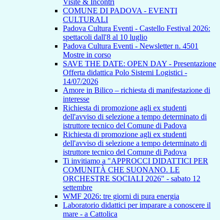
Visite & Incontri
COMUNE DI PADOVA - EVENTI
CULTURALI
Padova Cultura Eventi - Castello Festival 2026:
spettacoli dall'8 al 10 luglio
Padova Cultura Eventi - Newsletter n. 4501
Mostre in corso
SAVE THE DATE: OPEN DAY - Presentazione
Offerta didattica Polo Sistemi Logistici -
14/07/2026
Amore in Bilico – richiesta di manifestazione di
interesse
Richiesta di promozione agli ex studenti
dell'avviso di selezione a tempo determinato di
istruttore tecnico del Comune di Padova
Richiesta di promozione agli ex studenti
dell'avviso di selezione a tempo determinato di
istruttore tecnico del Comune di Padova
Ti invitiamo a "APPROCCI DIDATTICI PER
COMUNITÀ CHE SUONANO. LE
ORCHESTRE SOCIALI 2026" - sabato 12
settembre
WMF 2026: tre giorni di pura energia
Laboratorio didattici per imparare a conoscere il
mare - a Cattolica