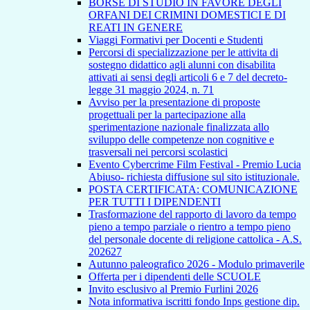
BORSE DI STUDIO IN FAVORE DEGLI
ORFANI DEI CRIMINI DOMESTICI E DI
REATI IN GENERE
Viaggi Formativi per Docenti e Studenti
Percorsi di specializzazione per le attivita di
sostegno didattico agli alunni con disabilita
attivati ai sensi degli articoli 6 e 7 del decreto-
legge 31 maggio 2024, n. 71
Avviso per la presentazione di proposte
progettuali per la partecipazione alla
sperimentazione nazionale finalizzata allo
sviluppo delle competenze non cognitive e
trasversali nei percorsi scolastici
Evento Cybercrime Film Festival - Premio Lucia
Abiuso- richiesta diffusione sul sito istituzionale.
POSTA CERTIFICATA: COMUNICAZIONE
PER TUTTI I DIPENDENTI
Trasformazione del rapporto di lavoro da tempo
pieno a tempo parziale o rientro a tempo pieno
del personale docente di religione cattolica - A.S.
202627
Autunno paleografico 2026 - Modulo primaverile
Offerta per i dipendenti delle SCUOLE
Invito esclusivo al Premio Furlini 2026
Nota informativa iscritti fondo Inps gestione dip.