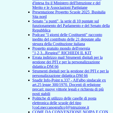
d'intesa fra il Ministero dell'Istruzione e del
Merito e le Associazioni Partigiane
Presentazione Progetto Scuole 2025_Busitalia
Sita nord
Senato "a punti", la serie di 10 puntate sul
funzionamento del Parlamento e del Senato della
Repubblica
Podcast "I giorni delle Costituenti" racconto
inedito del contributo delle 21 deputate alla
stesura della Costituzione italiana
Progetto gratuito mondo dell'energia
"1,2,3...Respira!" RICHIEDI IL KIT
Errata indirizzo mail Strumenti digitali per la
gestione dei PFI e per la personalizzazione
didattica-DM 66
Strumenti digitali per la gestione dei PFI e per la
personalizzazione didattica-DM 66
Snadir Info-Point n.337 - All'albo sindacale ex
art.25 legge 300/1970. Docenti di religione
precari: nuove vittorie legali e richiesta di più
posti stabili
Politiche di utilizzo delle caselle di posta
elettronica delle scuole del tipo
[cod.meccanografico]@istruzione.it
COME DA CONVENZIONE NOIPA E CON