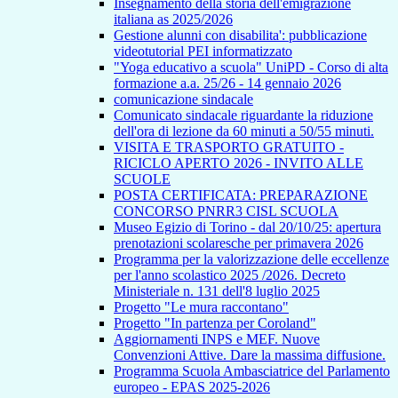
Insegnamento della storia dell'emigrazione
italiana as 2025/2026
Gestione alunni con disabilita': pubblicazione
videotutorial PEI informatizzato
"Yoga educativo a scuola" UniPD - Corso di alta
formazione a.a. 25/26 - 14 gennaio 2026
comunicazione sindacale
Comunicato sindacale riguardante la riduzione
dell'ora di lezione da 60 minuti a 50/55 minuti.
VISITA E TRASPORTO GRATUITO -
RICICLO APERTO 2026 - INVITO ALLE
SCUOLE
POSTA CERTIFICATA: PREPARAZIONE
CONCORSO PNRR3 CISL SCUOLA
Museo Egizio di Torino - dal 20/10/25: apertura
prenotazioni scolaresche per primavera 2026
Programma per la valorizzazione delle eccellenze
per l'anno scolastico 2025 /2026. Decreto
Ministeriale n. 131 dell'8 luglio 2025
Progetto "Le mura raccontano"
Progetto "In partenza per Coroland"
Aggiornamenti INPS e MEF. Nuove
Convenzioni Attive. Dare la massima diffusione.
Programma Scuola Ambasciatrice del Parlamento
europeo - EPAS 2025-2026