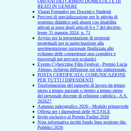
ORFANI DEI CRIMINI DOMESTICI E DI
REATI IN GENERE
Viaggi Formativi per Docenti e Studenti
Percorsi di specializzazione per le attivita di
sostegno didattico agli alunni con disabilita
attivati ai sensi degli articoli 6 e 7 del decreto-
legge 31 maggio 2024, n. 71
Avviso per la presentazione di proposte
progettuali per la partecipazione alla
sperimentazione nazionale finalizzata allo
sviluppo delle competenze non cognitive e
trasversali nei percorsi scolastici
Evento Cybercrime Film Festival - Premio Lucia
Abiuso- richiesta diffusione sul sito istituzionale.
POSTA CERTIFICATA: COMUNICAZIONE
PER TUTTI I DIPENDENTI
Trasformazione del rapporto di lavoro da tempo
pieno a tempo parziale o rientro a tempo pieno
del personale docente di religione cattolica - A.S.
202627
Autunno paleografico 2026 - Modulo primaverile
Offerta per i dipendenti delle SCUOLE
Invito esclusivo al Premio Furlini 2026
Nota informativa iscritti fondo Inps gestione dip.
Pubblici 2026