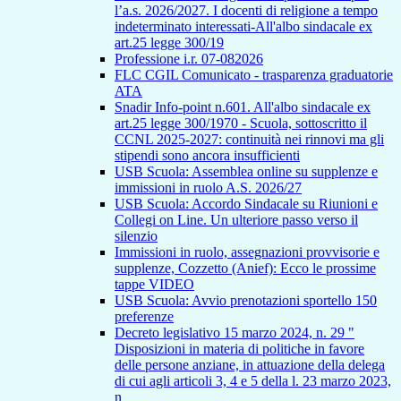
l’a.s. 2026/2027. I docenti di religione a tempo
indeterminato interessati-All'albo sindacale ex
art.25 legge 300/19
Professione i.r. 07-082026
FLC CGIL Comunicato - trasparenza graduatorie
ATA
Snadir Info-point n.601. All'albo sindacale ex
art.25 legge 300/1970 - Scuola, sottoscritto il
CCNL 2025-2027: continuità nei rinnovi ma gli
stipendi sono ancora insufficienti
USB Scuola: Assemblea online su supplenze e
immissioni in ruolo A.S. 2026/27
USB Scuola: Accordo Sindacale su Riunioni e
Collegi on Line. Un ulteriore passo verso il
silenzio
Immissioni in ruolo, assegnazioni provvisorie e
supplenze, Cozzetto (Anief): Ecco le prossime
tappe VIDEO
USB Scuola: Avvio prenotazioni sportello 150
preferenze
Decreto legislativo 15 marzo 2024, n. 29 "
Disposizioni in materia di politiche in favore
delle persone anziane, in attuazione della delega
di cui agli articoli 3, 4 e 5 della l. 23 marzo 2023,
n