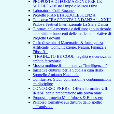
PROPOSTA DI FORMAZIONE PER LE
SCUOLE - DiBio Unipd e Museo Olivi
Laboratorio Colli Euganei
Progetto PIANETA ADOLESCENZA
Concorso "RACCONTA LA DANZA" - XXIII
Padova Festival Internazionale La Sfera Danza
Giornata della memoria e dell'impegno in ricordo
delle vittime innocenti delle mafie: le iniziative di
Progetto Giovani
Ciclo di seminari Matematica & Intelligenza
Artificiale, Comunicazione, Natura, Finanza e
Filosofia.
"TRAIN...TO BE COOL: legalità e sicurezza in
ambito ferroviario.
Mostra multimediale interattiva "Intelligenzae"
Iniziative culturali per la Scuola a cura dello
Sportello Amianto Nazionale
Confluenze. Studi, connessioni e contaminazioni
tra discipline
CONCORSO PNRR3 - Offerta formativa UIL
IRASE per la preparazione alla prova orale
Proposta progetto Mindfulness & Benessere
Percorso formativo sui disturbi dello spettro
dell'autismo