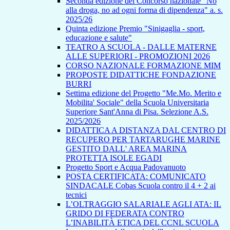
Seconda edizione del Concorso nazionale "No
alla droga, no ad ogni forma di dipendenza" a. s.
2025/26
Quinta edizione Premio "Sinigaglia - sport,
educazione e salute"
TEATRO A SCUOLA - DALLE MATERNE
ALLE SUPERIORI - PROMOZIONI 2026
CORSO NAZIONALE FORMAZIONE MIM
PROPOSTE DIDATTICHE FONDAZIONE
BURRI
Settima edizione del Progetto "Me.Mo. Merito e
Mobilita' Sociale" della Scuola Universitaria
Superiore Sant'Anna di Pisa. Selezione A.S.
2025/2026
DIDATTICA A DISTANZA DAL CENTRO DI
RECUPERO PER TARTARUGHE MARINE
GESTITO DALL' AREA MARINA
PROTETTA ISOLE EGADI
Progetto Sport e Acqua Padovanuoto
POSTA CERTIFICATA: COMUNICATO
SINDACALE Cobas Scuola contro il 4 + 2 ai
tecnici
L’OLTRAGGIO SALARIALE AGLI ATA: IL
GRIDO DI FEDERATA CONTRO
L’INABILITÀ ETICA DEL CCNL SCUOLA