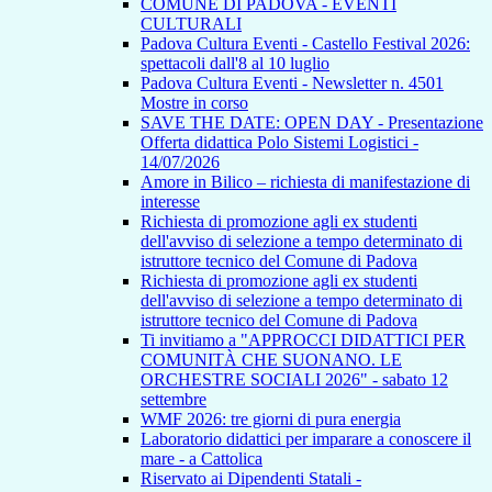
COMUNE DI PADOVA - EVENTI
CULTURALI
Padova Cultura Eventi - Castello Festival 2026:
spettacoli dall'8 al 10 luglio
Padova Cultura Eventi - Newsletter n. 4501
Mostre in corso
SAVE THE DATE: OPEN DAY - Presentazione
Offerta didattica Polo Sistemi Logistici -
14/07/2026
Amore in Bilico – richiesta di manifestazione di
interesse
Richiesta di promozione agli ex studenti
dell'avviso di selezione a tempo determinato di
istruttore tecnico del Comune di Padova
Richiesta di promozione agli ex studenti
dell'avviso di selezione a tempo determinato di
istruttore tecnico del Comune di Padova
Ti invitiamo a "APPROCCI DIDATTICI PER
COMUNITÀ CHE SUONANO. LE
ORCHESTRE SOCIALI 2026" - sabato 12
settembre
WMF 2026: tre giorni di pura energia
Laboratorio didattici per imparare a conoscere il
mare - a Cattolica
Riservato ai Dipendenti Statali -