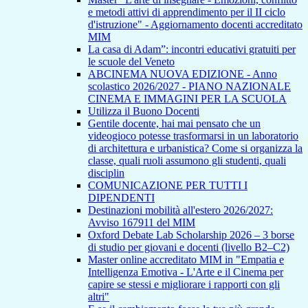
e metodi attivi di apprendimento per il II ciclo
d'istruzione" - Aggiornamento docenti accreditato
MIM
La casa di Adam”: incontri educativi gratuiti per
le scuole del Veneto
ABCINEMA NUOVA EDIZIONE - Anno
scolastico 2026/2027 - PIANO NAZIONALE
CINEMA E IMMAGINI PER LA SCUOLA
Utilizza il Buono Docenti
Gentile docente, hai mai pensato che un
videogioco potesse trasformarsi in un laboratorio
di architettura e urbanistica? Come si organizza la
classe, quali ruoli assumono gli studenti, quali
disciplin
COMUNICAZIONE PER TUTTI I
DIPENDENTI
Destinazioni mobilità all'estero 2026/2027:
Avviso 167911 del MIM
Oxford Debate Lab Scholarship 2026 – 3 borse
di studio per giovani e docenti (livello B2–C2)
Master online accreditato MIM in "Empatia e
Intelligenza Emotiva - L'Arte e il Cinema per
capire se stessi e migliorare i rapporti con gli
altri"