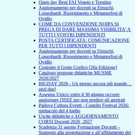
Open day Beni FAI Veneto e Trentino
Aggiornamento per docenti su Etruschi,
Longobardi, Risorgimento e Metamorfosi di
Ovidio
COME DA CONVENZIONE NOIPA SI
PREGA DI DARE MASSIMA VISIBILITA' A
TUTTI I VOSTRI DIPENDENTI
POSTA CERTIFICATA: COMUNICAZIONE
PER TUTTI I DIPENDENTI
Aggiornamento per docenti su Etruschi,
Longobardi, Risorgimento e Metamorfosi di
Ovidio
Costruire il Gesto Grafico [26a Edizione]
Catalogo proposte didattiche MUSME
2026/2027
BIGDAY 2026 - Un giorno ancora più grande…
anzi due!
Assegno Unico: entro il 30 giugno occorre
aggiornare l'ISEE per non perdere gli arretrati
Padova Cultura Eventi - Castello Festival 2026:
spettacolo del 4 luglio
Uscite didattiche e AGGIORNAMENTO
CORSI Docenti 2026_2027
Scadenza 31 agosto Formazione Docenti –
Supporto alla progettazione e all’affidamento dei