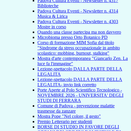
Padova Cultura Eventi - Newsletter n. 4317
Biblioteche
Padova Cultura Eventi - Newsletter n. 4314
Musica & Lirica
Padova Cultura Eventi - Newsletter n. 4303
Mostre in corso
Quando una classe partecipa ma non davvero
Microbioma presso Orto Botanico PD
Corso di formazione MIM Sofia dal titolo
"Sindrome da stress occupazionale in ambito
scolastico: mobbing, burnout, stalking"
Mostra d'arte contemporanea "Giancarlo Zen. La
luce fa l'immagine"
Lezione-spettacolo DALLA PARTE DELLA
LEGALITA
Lezione-spettacolo DALLA PARTE DELLA
LEGALITA- invio link corretto
Porte Aperte al Polo Scientifico Tecnologico -
NOVEMBRE 2026 - UNIVERSITA' DEGLI
STUDI DI FERRARA
Comune di Padova - prevenzione malattie
trasmesse da zanzare
Mostra Pope "Nel colore, il gesto"
Premio Letterario per studenti
BORSE DI STUDIO IN FAVORE DEGLI