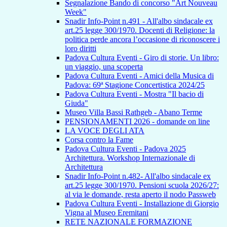
Segnalazione Bando di concorso "Art Nouveau
Week"
Snadir Info-Point n.491 - All'albo sindacale ex
art.25 legge 300/1970. Docenti di Religione: la
politica perde ancora l’occasione di riconoscere i
loro diritti
Padova Cultura Eventi - Giro di storie. Un libro:
un viaggio, una scoperta
Padova Cultura Eventi - Amici della Musica di
Padova: 69ª Stagione Concertistica 2024/25
Padova Cultura Eventi - Mostra "Il bacio di
Giuda"
Museo Villa Bassi Rathgeb - Abano Terme
PENSIONAMENTI 2026 - domande on line
LA VOCE DEGLI ATA
Corsa contro la Fame
Padova Cultura Eventi - Padova 2025
Architettura. Workshop Internazionale di
Architettura
Snadir Info-Point n.482- All'albo sindacale ex
art.25 legge 300/1970. Pensioni scuola 2026/27:
al via le domande, resta aperto il nodo Passweb
Padova Cultura Eventi - Installazione di Giorgio
Vigna al Museo Eremitani
RETE NAZIONALE FORMAZIONE