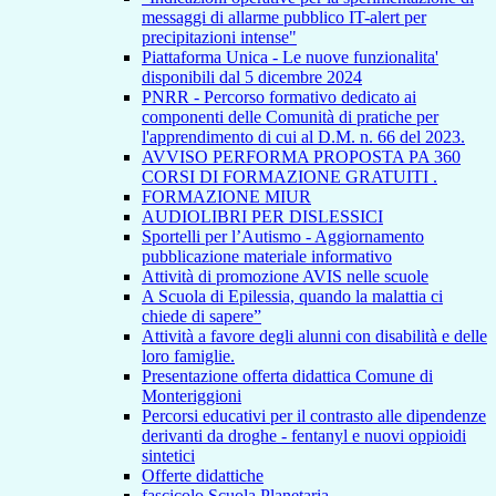
messaggi di allarme pubblico IT-alert per
precipitazioni intense"
Piattaforma Unica - Le nuove funzionalita'
disponibili dal 5 dicembre 2024
PNRR - Percorso formativo dedicato ai
componenti delle Comunità di pratiche per
l'apprendimento di cui al D.M. n. 66 del 2023.
AVVISO PERFORMA PROPOSTA PA 360
CORSI DI FORMAZIONE GRATUITI .
FORMAZIONE MIUR
AUDIOLIBRI PER DISLESSICI
Sportelli per l’Autismo - Aggiornamento
pubblicazione materiale informativo
Attività di promozione AVIS nelle scuole
A Scuola di Epilessia, quando la malattia ci
chiede di sapere”
Attività a favore degli alunni con disabilità e delle
loro famiglie.
Presentazione offerta didattica Comune di
Monteriggioni
Percorsi educativi per il contrasto alle dipendenze
derivanti da droghe - fentanyl e nuovi oppioidi
sintetici
Offerte didattiche
fascicolo Scuola Planetaria