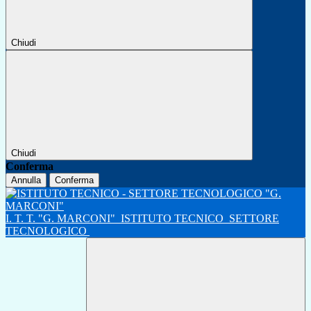
Chiudi
Chiudi
Conferma
Annulla
Conferma
I. T. T. "G. MARCONI"
ISTITUTO TECNICO
SETTORE
TECNOLOGICO