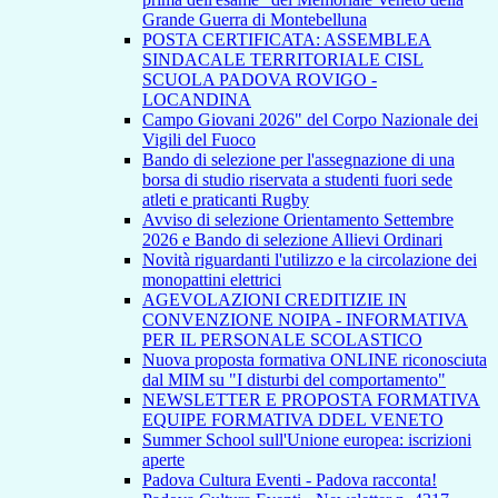
Grande Guerra di Montebelluna
POSTA CERTIFICATA: ASSEMBLEA
SINDACALE TERRITORIALE CISL
SCUOLA PADOVA ROVIGO -
LOCANDINA
Campo Giovani 2026" del Corpo Nazionale dei
Vigili del Fuoco
Bando di selezione per l'assegnazione di una
borsa di studio riservata a studenti fuori sede
atleti e praticanti Rugby
Avviso di selezione Orientamento Settembre
2026 e Bando di selezione Allievi Ordinari
Novità riguardanti l'utilizzo e la circolazione dei
monopattini elettrici
AGEVOLAZIONI CREDITIZIE IN
CONVENZIONE NOIPA - INFORMATIVA
PER IL PERSONALE SCOLASTICO
Nuova proposta formativa ONLINE riconosciuta
dal MIM su "I disturbi del comportamento"
NEWSLETTER E PROPOSTA FORMATIVA
EQUIPE FORMATIVA DDEL VENETO
Summer School sull'Unione europea: iscrizioni
aperte
Padova Cultura Eventi - Padova racconta!