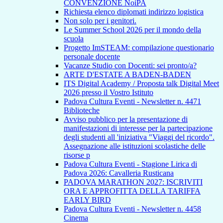
CONVENZIONE NoiPA
Richiesta elenco diplomati indirizzo logistica
Non solo per i genitori.
Le Summer School 2026 per il mondo della
scuola
Progetto ImSTEAM: compilazione questionario
personale docente
Vacanze Studio con Docenti: sei pronto/a?
ARTE D'ESTATE A BADEN-BADEN
ITS Digital Academy / Proposta talk Digital Meet
2026 presso il Vostro Istituto
Padova Cultura Eventi - Newsletter n. 4471
Biblioteche
Avviso pubblico per la presentazione di
manifestazioni di interesse per la partecipazione
degli studenti all 'iniziativa "Viaggi del ricordo".
Assegnazione alle istituzioni scolastiche delle
risorse p
Padova Cultura Eventi - Stagione Lirica di
Padova 2026: Cavalleria Rusticana
PADOVA MARATHON 2027: ISCRIVITI
ORA E APPROFITTA DELLA TARIFFA
EARLY BIRD
Padova Cultura Eventi - Newsletter n. 4458
Cinema