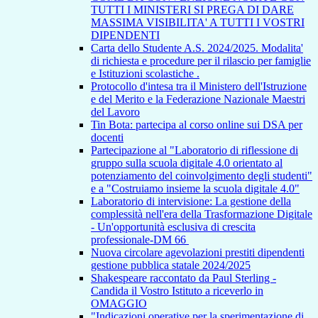
TUTTI I MINISTERI SI PREGA DI DARE
MASSIMA VISIBILITA' A TUTTI I VOSTRI
DIPENDENTI
Carta dello Studente A.S. 2024/2025. Modalita'
di richiesta e procedure per il rilascio per famiglie
e Istituzioni scolastiche .
Protocollo d'intesa tra il Ministero dell'Istruzione
e del Merito e la Federazione Nazionale Maestri
del Lavoro
Tin Bota: partecipa al corso online sui DSA per
docenti
Partecipazione al "Laboratorio di riflessione di
gruppo sulla scuola digitale 4.0 orientato al
potenziamento del coinvolgimento degli studenti"
e a "Costruiamo insieme la scuola digitale 4.0"
Laboratorio di intervisione: La gestione della
complessità nell'era della Trasformazione Digitale
- Un'opportunità esclusiva di crescita
professionale-DM 66
Nuova circolare agevolazioni prestiti dipendenti
gestione pubblica statale 2024/2025
Shakespeare raccontato da Paul Sterling -
Candida il Vostro Istituto a riceverlo in
OMAGGIO
"Indicazioni operative per la sperimentazione di