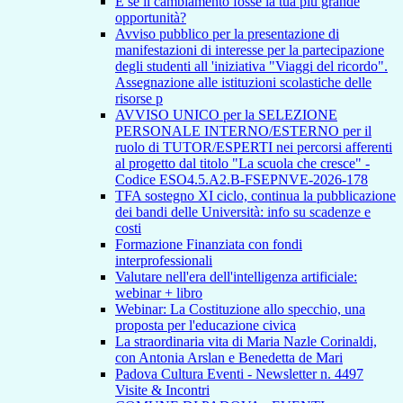
E se il cambiamento fosse la tua più grande
opportunità?
Avviso pubblico per la presentazione di
manifestazioni di interesse per la partecipazione
degli studenti all 'iniziativa "Viaggi del ricordo".
Assegnazione alle istituzioni scolastiche delle
risorse p
AVVISO UNICO per la SELEZIONE
PERSONALE INTERNO/ESTERNO per il
ruolo di TUTOR/ESPERTI nei percorsi afferenti
al progetto dal titolo "La scuola che cresce" -
Codice ESO4.5.A2.B-FSEPNVE-2026-178
TFA sostegno XI ciclo, continua la pubblicazione
dei bandi delle Università: info su scadenze e
costi
Formazione Finanziata con fondi
interprofessionali
Valutare nell'era dell'intelligenza artificiale:
webinar + libro
Webinar: La Costituzione allo specchio, una
proposta per l'educazione civica
La straordinaria vita di Maria Nazle Corinaldi,
con Antonia Arslan e Benedetta de Mari
Padova Cultura Eventi - Newsletter n. 4497
Visite & Incontri