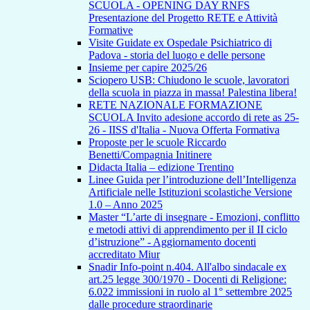
SCUOLA - OPENING DAY RNFS
Presentazione del Progetto RETE e Attività
Formative
Visite Guidate ex Ospedale Psichiatrico di
Padova - storia del luogo e delle persone
Insieme per capire 2025/26
Sciopero USB: Chiudono le scuole, lavoratori
della scuola in piazza in massa! Palestina libera!
RETE NAZIONALE FORMAZIONE
SCUOLA Invito adesione accordo di rete as 25-
26 - IISS d'Italia - Nuova Offerta Formativa
Proposte per le scuole Riccardo
Benetti/Compagnia Initinere
Didacta Italia – edizione Trentino
Linee Guida per l’introduzione dell’Intelligenza
Artificiale nelle Istituzioni scolastiche Versione
1.0 – Anno 2025
Master “L’arte di insegnare - Emozioni, conflitto
e metodi attivi di apprendimento per il II ciclo
d’istruzione” - Aggiornamento docenti
accreditato Miur
Snadir Info-point n.404. All'albo sindacale ex
art.25 legge 300/1970 - Docenti di Religione:
6.022 immissioni in ruolo al 1° settembre 2025
dalle procedure straordinarie