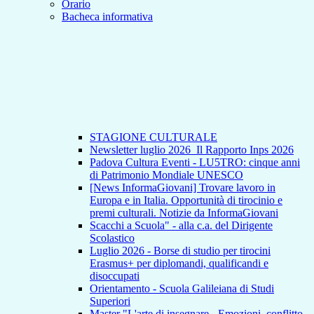
Orario
Bacheca informativa
STAGIONE CULTURALE
Newsletter luglio 2026_Il Rapporto Inps 2026
Padova Cultura Eventi - LU5TRO: cinque anni
di Patrimonio Mondiale UNESCO
[News InformaGiovani] Trovare lavoro in
Europa e in Italia. Opportunità di tirocinio e
premi culturali. Notizie da InformaGiovani
Scacchi a Scuola" - alla c.a. del Dirigente
Scolastico
Luglio 2026 - Borse di studio per tirocini
Erasmus+ per diplomandi, qualificandi e
disoccupati
Orientamento - Scuola Galileiana di Studi
Superiori
Master "L'arte di insegnare - Emozioni, conflitto