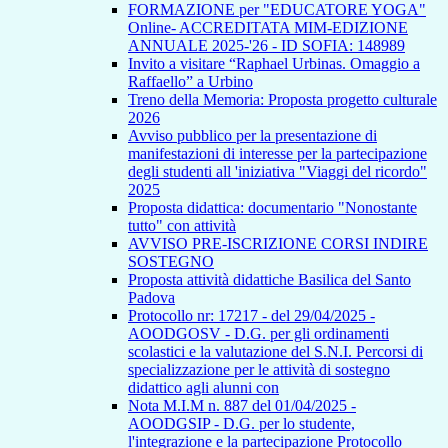
FORMAZIONE per "EDUCATORE YOGA"
Online- ACCREDITATA MIM-EDIZIONE
ANNUALE 2025-'26 - ID SOFIA: 148989
Invito a visitare “Raphael Urbinas. Omaggio a
Raffaello” a Urbino
Treno della Memoria: Proposta progetto culturale
2026
Avviso pubblico per la presentazione di
manifestazioni di interesse per la partecipazione
degli studenti all 'iniziativa "Viaggi del ricordo"
2025
Proposta didattica: documentario "Nonostante
tutto" con attività
AVVISO PRE-ISCRIZIONE CORSI INDIRE
SOSTEGNO
Proposta attività didattiche Basilica del Santo
Padova
Protocollo nr: 17217 - del 29/04/2025 -
AOODGOSV - D.G. per gli ordinamenti
scolastici e la valutazione del S.N.I. Percorsi di
specializzazione per le attività di sostegno
didattico agli alunni con
Nota M.I.M n. 887 del 01/04/2025 -
AOODGSIP - D.G. per lo studente,
l'integrazione e la partecipazione Protocollo