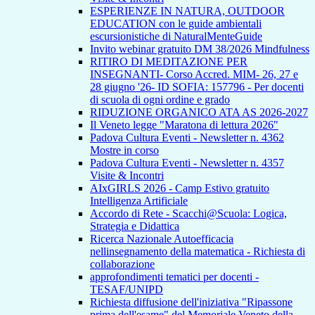
ESPERIENZE IN NATURA, OUTDOOR
EDUCATION con le guide ambientali
escursionistiche di NaturalMenteGuide
Invito webinar gratuito DM 38/2026 Mindfulness
RITIRO DI MEDITAZIONE PER
INSEGNANTI- Corso Accred. MIM- 26, 27 e
28 giugno '26- ID SOFIA: 157796 - Per docenti
di scuola di ogni ordine e grado
RIDUZIONE ORGANICO ATA AS 2026-2027
Il Veneto legge "Maratona di lettura 2026"
Padova Cultura Eventi - Newsletter n. 4362
Mostre in corso
Padova Cultura Eventi - Newsletter n. 4357
Visite & Incontri
AIxGIRLS 2026 - Camp Estivo gratuito
Intelligenza Artificiale
Accordo di Rete - Scacchi@Scuola: Logica,
Strategia e Didattica
Ricerca Nazionale Autoefficacia
nellinsegnamento della matematica - Richiesta di
collaborazione
approfondimenti tematici per docenti -
TESAF/UNIPD
Richiesta diffusione dell'iniziativa "Ripassone
prima dell'esame" del Memoriale Veneto della