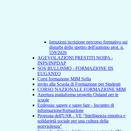
Istruzioni iscrizione percorso formativo sui
disturbi dello spettro dell'autismo prot. n.
559/2026
AGEVOLAZIONI PRESTITI NOIPA -
INPS/INPDAP
SOS BULLISMO - FORMAZIONE IIS
EUGANEO
Corsi formazione MIM Sofia
invito alla Scuola di Formazione per Studenti
CORSO NAZIONALE FORMAZIONE MIM
Apertura piattaforma progetto Onland per le
scuole
Epilessia: sapere e saper fare - Incontro di
informazione/formazione
Proposta dell'USR - VE “Intelligenza emotiva e
solidarietà sociale per una cultura della
nonviolenza”