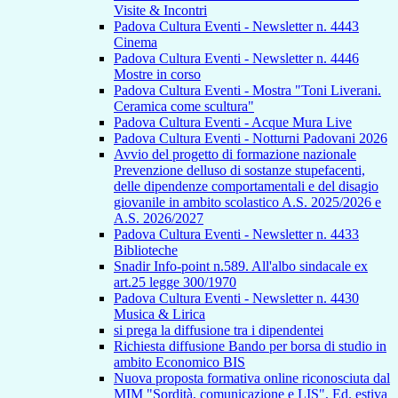
Visite & Incontri
Padova Cultura Eventi - Newsletter n. 4443
Cinema
Padova Cultura Eventi - Newsletter n. 4446
Mostre in corso
Padova Cultura Eventi - Mostra "Toni Liverani.
Ceramica come scultura"
Padova Cultura Eventi - Acque Mura Live
Padova Cultura Eventi - Notturni Padovani 2026
Avvio del progetto di formazione nazionale
Prevenzione delluso di sostanze stupefacenti,
delle dipendenze comportamentali e del disagio
giovanile in ambito scolastico A.S. 2025/2026 e
A.S. 2026/2027
Padova Cultura Eventi - Newsletter n. 4433
Biblioteche
Snadir Info-point n.589. All'albo sindacale ex
art.25 legge 300/1970
Padova Cultura Eventi - Newsletter n. 4430
Musica & Lirica
si prega la diffusione tra i dipendentei
Richiesta diffusione Bando per borsa di studio in
ambito Economico BIS
Nuova proposta formativa online riconosciuta dal
MIM "Sordità, comunicazione e LIS", Ed. estiva