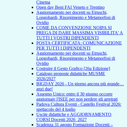
Cinema
Open day Beni FAI Veneto e Trentino
Aggiornamento per docenti su Etruschi,
Longobardi, Risorgimento e Metamorfosi di
Ovidio
COME DA CONVENZIONE NOIPA SI
PREGA DI DARE MASSIMA VISIBILITA' A
TUTTI I VOSTRI DIPENDENTI
POSTA CERTIFICATA: COMUNICAZIONE
PER TUTTI I DIPENDENTI
Aggiornamento per docenti su Etruschi,
Longobardi, Risorgimento e Metamorfosi di
Ovidio
Costruire il Gesto Grafico [26a Edizione]
Catalogo proposte didattiche MUSME
2026/2027
BIGDAY 2026 - Un giorno ancora più grande…
anzi due!
Assegno Unico: entro il 30 giugno occorre
aggiornare l'ISEE per non perdere gli arretrati
Padova Cultura Eventi - Castello Festival 2026:
spettacolo del 4 luglio
Uscite didattiche e AGGIORNAMENTO
CORSI Docenti 2026_2027
Scadenza 31 agosto Formazione Docenti –