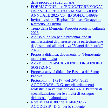
dalle procedure straordinarie
FORMAZIONE per "EDUCATORE YOGA"
Online- ACCREDITATA MIM-EDIZIONE
ANNUALE 2025-'26 - ID SOFIA: 148989
Invito a visitare “Raphael Urbinas. Omaggio a
Raffaello” a Urbino
Treno della Memoria: Proposta progetto culturale
2026
Avviso pubblico per la presentazione di
manifestazioni di interesse per la partecipazione
degli studenti all 'iniziativa "Viaggi del ricordo"
2025
Proposta didattica: documentario "Nonostante
tutto" con attività
AVVISO PRE-ISCRIZIONE CORSI INDIRE
SOSTEGNO
Proposta attività didattiche Basilica del Santo
Padova
Protocollo nr: 17217 - del 29/04/2025 -
AOODGOSV - D.G. per gli ordinamenti
scolastici e la valutazione del S.N.I. Percorsi di
specializzazione per le attività di sostegno
didattico agli alunni con
Nota M.I.M n. 887 del 01/04/2025 -
AOODGSIP - D.G. per lo studente,