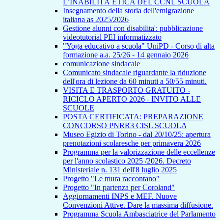
L’INABILITÀ ETICA DEL CCNL SCUOLA
Insegnamento della storia dell'emigrazione
italiana as 2025/2026
Gestione alunni con disabilita': pubblicazione
videotutorial PEI informatizzato
"Yoga educativo a scuola" UniPD - Corso di alta
formazione a.a. 25/26 - 14 gennaio 2026
comunicazione sindacale
Comunicato sindacale riguardante la riduzione
dell'ora di lezione da 60 minuti a 50/55 minuti.
VISITA E TRASPORTO GRATUITO -
RICICLO APERTO 2026 - INVITO ALLE
SCUOLE
POSTA CERTIFICATA: PREPARAZIONE
CONCORSO PNRR3 CISL SCUOLA
Museo Egizio di Torino - dal 20/10/25: apertura
prenotazioni scolaresche per primavera 2026
Programma per la valorizzazione delle eccellenze
per l'anno scolastico 2025 /2026. Decreto
Ministeriale n. 131 dell'8 luglio 2025
Progetto "Le mura raccontano"
Progetto "In partenza per Coroland"
Aggiornamenti INPS e MEF. Nuove
Convenzioni Attive. Dare la massima diffusione.
Programma Scuola Ambasciatrice del Parlamento