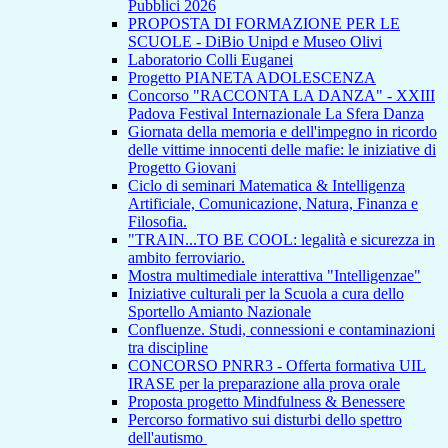
Pubblici 2026
PROPOSTA DI FORMAZIONE PER LE
SCUOLE - DiBio Unipd e Museo Olivi
Laboratorio Colli Euganei
Progetto PIANETA ADOLESCENZA
Concorso "RACCONTA LA DANZA" - XXIII
Padova Festival Internazionale La Sfera Danza
Giornata della memoria e dell'impegno in ricordo
delle vittime innocenti delle mafie: le iniziative di
Progetto Giovani
Ciclo di seminari Matematica & Intelligenza
Artificiale, Comunicazione, Natura, Finanza e
Filosofia.
"TRAIN...TO BE COOL: legalità e sicurezza in
ambito ferroviario.
Mostra multimediale interattiva "Intelligenzae"
Iniziative culturali per la Scuola a cura dello
Sportello Amianto Nazionale
Confluenze. Studi, connessioni e contaminazioni
tra discipline
CONCORSO PNRR3 - Offerta formativa UIL
IRASE per la preparazione alla prova orale
Proposta progetto Mindfulness & Benessere
Percorso formativo sui disturbi dello spettro
dell'autismo