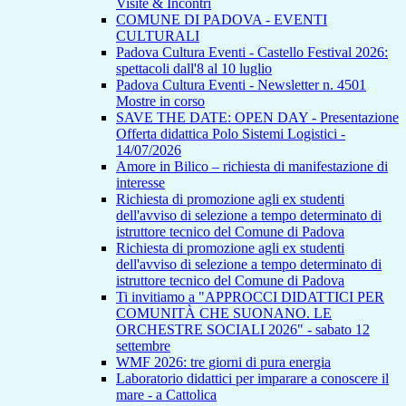
Visite & Incontri
COMUNE DI PADOVA - EVENTI
CULTURALI
Padova Cultura Eventi - Castello Festival 2026:
spettacoli dall'8 al 10 luglio
Padova Cultura Eventi - Newsletter n. 4501
Mostre in corso
SAVE THE DATE: OPEN DAY - Presentazione
Offerta didattica Polo Sistemi Logistici -
14/07/2026
Amore in Bilico – richiesta di manifestazione di
interesse
Richiesta di promozione agli ex studenti
dell'avviso di selezione a tempo determinato di
istruttore tecnico del Comune di Padova
Richiesta di promozione agli ex studenti
dell'avviso di selezione a tempo determinato di
istruttore tecnico del Comune di Padova
Ti invitiamo a "APPROCCI DIDATTICI PER
COMUNITÀ CHE SUONANO. LE
ORCHESTRE SOCIALI 2026" - sabato 12
settembre
WMF 2026: tre giorni di pura energia
Laboratorio didattici per imparare a conoscere il
mare - a Cattolica