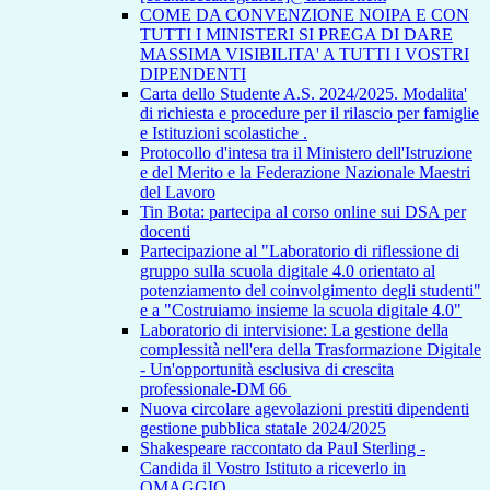
COME DA CONVENZIONE NOIPA E CON
TUTTI I MINISTERI SI PREGA DI DARE
MASSIMA VISIBILITA' A TUTTI I VOSTRI
DIPENDENTI
Carta dello Studente A.S. 2024/2025. Modalita'
di richiesta e procedure per il rilascio per famiglie
e Istituzioni scolastiche .
Protocollo d'intesa tra il Ministero dell'Istruzione
e del Merito e la Federazione Nazionale Maestri
del Lavoro
Tin Bota: partecipa al corso online sui DSA per
docenti
Partecipazione al "Laboratorio di riflessione di
gruppo sulla scuola digitale 4.0 orientato al
potenziamento del coinvolgimento degli studenti"
e a "Costruiamo insieme la scuola digitale 4.0"
Laboratorio di intervisione: La gestione della
complessità nell'era della Trasformazione Digitale
- Un'opportunità esclusiva di crescita
professionale-DM 66
Nuova circolare agevolazioni prestiti dipendenti
gestione pubblica statale 2024/2025
Shakespeare raccontato da Paul Sterling -
Candida il Vostro Istituto a riceverlo in
OMAGGIO