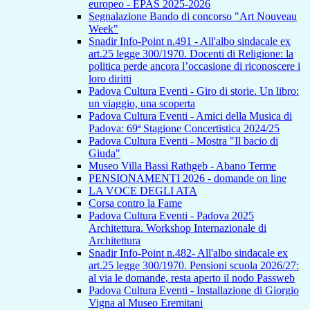
europeo - EPAS 2025-2026
Segnalazione Bando di concorso "Art Nouveau
Week"
Snadir Info-Point n.491 - All'albo sindacale ex
art.25 legge 300/1970. Docenti di Religione: la
politica perde ancora l’occasione di riconoscere i
loro diritti
Padova Cultura Eventi - Giro di storie. Un libro:
un viaggio, una scoperta
Padova Cultura Eventi - Amici della Musica di
Padova: 69ª Stagione Concertistica 2024/25
Padova Cultura Eventi - Mostra "Il bacio di
Giuda"
Museo Villa Bassi Rathgeb - Abano Terme
PENSIONAMENTI 2026 - domande on line
LA VOCE DEGLI ATA
Corsa contro la Fame
Padova Cultura Eventi - Padova 2025
Architettura. Workshop Internazionale di
Architettura
Snadir Info-Point n.482- All'albo sindacale ex
art.25 legge 300/1970. Pensioni scuola 2026/27:
al via le domande, resta aperto il nodo Passweb
Padova Cultura Eventi - Installazione di Giorgio
Vigna al Museo Eremitani