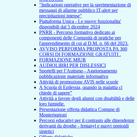
"Indicazioni operative per la sperimentazione di
messaggi di allarme pubblico IT-alert per
precipitazioni intense"
Piattaforma Unica - Le nuove funzionalita'
disponibili dal 5 dicembre 2024
PNRR - Percorso formativo dedicato ai
componenti delle Comunità di pratiche per
l'apprendimento di cui al D.M. n. 66 del 2023.
AVVISO PERFORMA PROPOSTA PA 360
CORSI DI FORMAZIONE GRATUITI .
FORMAZIONE MIUR
AUDIOLIBRI PER DISLESSICI
Sportelli per l’Autismo - Aggiornamento
pubblicazione materiale informativo
Attività di promozione AVIS nelle scuole
A Scuola di Epilessia, quando la malattia ci
chiede di sapere”
Attività a favore degli alunni con disabilità e delle
loro famiglie.
Presentazione offerta didattica Comune di
Monteriggioni
Percorsi educativi per il contrasto alle dipendenze
derivanti da droghe - fentanyl e nuovi oppioidi
sintetici
Offerte didattiche