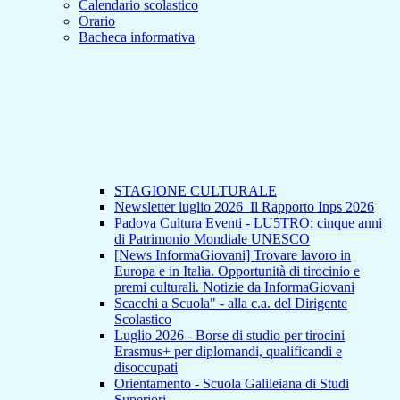
Calendario scolastico
Orario
Bacheca informativa
STAGIONE CULTURALE
Newsletter luglio 2026_Il Rapporto Inps 2026
Padova Cultura Eventi - LU5TRO: cinque anni
di Patrimonio Mondiale UNESCO
[News InformaGiovani] Trovare lavoro in
Europa e in Italia. Opportunità di tirocinio e
premi culturali. Notizie da InformaGiovani
Scacchi a Scuola" - alla c.a. del Dirigente
Scolastico
Luglio 2026 - Borse di studio per tirocini
Erasmus+ per diplomandi, qualificandi e
disoccupati
Orientamento - Scuola Galileiana di Studi
Superiori