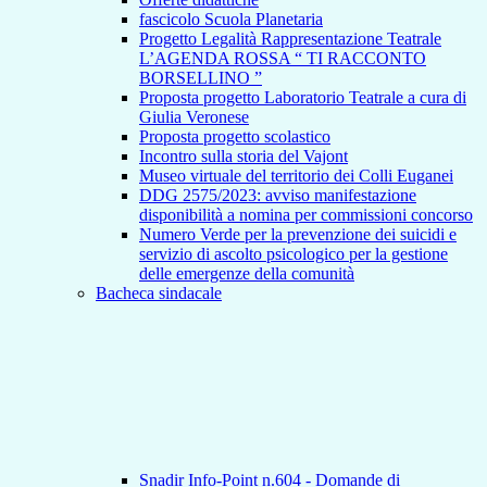
fascicolo Scuola Planetaria
Progetto Legalità Rappresentazione Teatrale
L’AGENDA ROSSA “ TI RACCONTO
BORSELLINO ”
Proposta progetto Laboratorio Teatrale a cura di
Giulia Veronese
Proposta progetto scolastico
Incontro sulla storia del Vajont
Museo virtuale del territorio dei Colli Euganei
DDG 2575/2023: avviso manifestazione
disponibilità a nomina per commissioni concorso
Numero Verde per la prevenzione dei suicidi e
servizio di ascolto psicologico per la gestione
delle emergenze della comunità
Bacheca sindacale
Snadir Info-Point n.604 - Domande di