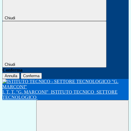
Chiudi
Chiudi
Conferma
Annulla
Conferma
I. T. T. "G. MARCONI"
ISTITUTO TECNICO
SETTORE
TECNOLOGICO