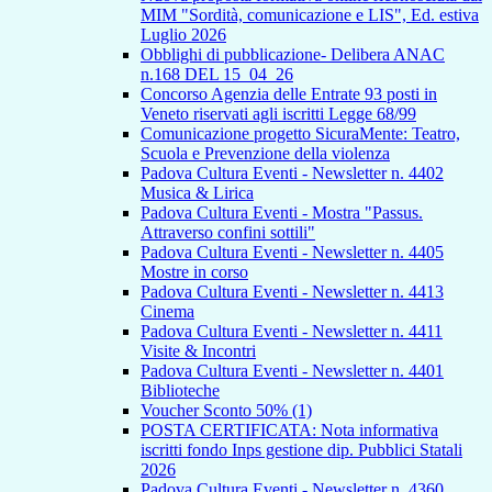
MIM "Sordità, comunicazione e LIS", Ed. estiva
Luglio 2026
Obblighi di pubblicazione- Delibera ANAC
n.168 DEL 15_04_26
Concorso Agenzia delle Entrate 93 posti in
Veneto riservati agli iscritti Legge 68/99
Comunicazione progetto SicuraMente: Teatro,
Scuola e Prevenzione della violenza
Padova Cultura Eventi - Newsletter n. 4402
Musica & Lirica
Padova Cultura Eventi - Mostra "Passus.
Attraverso confini sottili"
Padova Cultura Eventi - Newsletter n. 4405
Mostre in corso
Padova Cultura Eventi - Newsletter n. 4413
Cinema
Padova Cultura Eventi - Newsletter n. 4411
Visite & Incontri
Padova Cultura Eventi - Newsletter n. 4401
Biblioteche
Voucher Sconto 50% (1)
POSTA CERTIFICATA: Nota informativa
iscritti fondo Inps gestione dip. Pubblici Statali
2026
Padova Cultura Eventi - Newsletter n. 4360