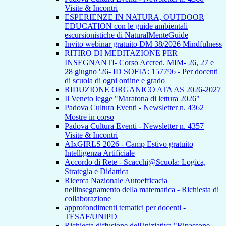
Visite & Incontri
ESPERIENZE IN NATURA, OUTDOOR
EDUCATION con le guide ambientali
escursionistiche di NaturalMenteGuide
Invito webinar gratuito DM 38/2026 Mindfulness
RITIRO DI MEDITAZIONE PER
INSEGNANTI- Corso Accred. MIM- 26, 27 e
28 giugno '26- ID SOFIA: 157796 - Per docenti
di scuola di ogni ordine e grado
RIDUZIONE ORGANICO ATA AS 2026-2027
Il Veneto legge "Maratona di lettura 2026"
Padova Cultura Eventi - Newsletter n. 4362
Mostre in corso
Padova Cultura Eventi - Newsletter n. 4357
Visite & Incontri
AIxGIRLS 2026 - Camp Estivo gratuito
Intelligenza Artificiale
Accordo di Rete - Scacchi@Scuola: Logica,
Strategia e Didattica
Ricerca Nazionale Autoefficacia
nellinsegnamento della matematica - Richiesta di
collaborazione
approfondimenti tematici per docenti -
TESAF/UNIPD
Richiesta diffusione dell'iniziativa "Ripassone