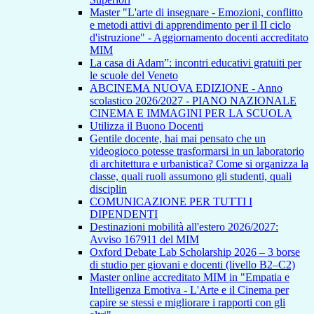
Master "L'arte di insegnare - Emozioni, conflitto
e metodi attivi di apprendimento per il II ciclo
d'istruzione" - Aggiornamento docenti accreditato
MIM
La casa di Adam”: incontri educativi gratuiti per
le scuole del Veneto
ABCINEMA NUOVA EDIZIONE - Anno
scolastico 2026/2027 - PIANO NAZIONALE
CINEMA E IMMAGINI PER LA SCUOLA
Utilizza il Buono Docenti
Gentile docente, hai mai pensato che un
videogioco potesse trasformarsi in un laboratorio
di architettura e urbanistica? Come si organizza la
classe, quali ruoli assumono gli studenti, quali
disciplin
COMUNICAZIONE PER TUTTI I
DIPENDENTI
Destinazioni mobilità all'estero 2026/2027:
Avviso 167911 del MIM
Oxford Debate Lab Scholarship 2026 – 3 borse
di studio per giovani e docenti (livello B2–C2)
Master online accreditato MIM in "Empatia e
Intelligenza Emotiva - L'Arte e il Cinema per
capire se stessi e migliorare i rapporti con gli