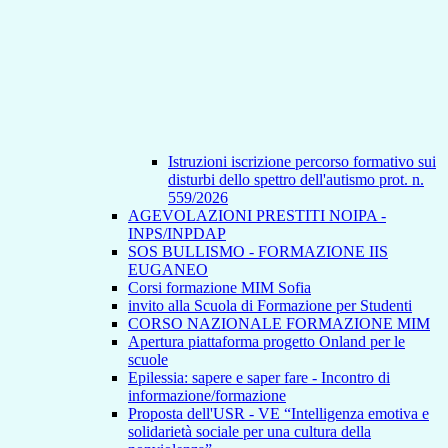
Istruzioni iscrizione percorso formativo sui
disturbi dello spettro dell'autismo prot. n.
559/2026
AGEVOLAZIONI PRESTITI NOIPA -
INPS/INPDAP
SOS BULLISMO - FORMAZIONE IIS
EUGANEO
Corsi formazione MIM Sofia
invito alla Scuola di Formazione per Studenti
CORSO NAZIONALE FORMAZIONE MIM
Apertura piattaforma progetto Onland per le
scuole
Epilessia: sapere e saper fare - Incontro di
informazione/formazione
Proposta dell'USR - VE “Intelligenza emotiva e
solidarietà sociale per una cultura della