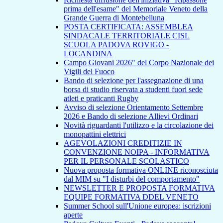
prima dell'esame" del Memoriale Veneto della
Grande Guerra di Montebelluna
POSTA CERTIFICATA: ASSEMBLEA
SINDACALE TERRITORIALE CISL
SCUOLA PADOVA ROVIGO -
LOCANDINA
Campo Giovani 2026" del Corpo Nazionale dei
Vigili del Fuoco
Bando di selezione per l'assegnazione di una
borsa di studio riservata a studenti fuori sede
atleti e praticanti Rugby
Avviso di selezione Orientamento Settembre
2026 e Bando di selezione Allievi Ordinari
Novità riguardanti l'utilizzo e la circolazione dei
monopattini elettrici
AGEVOLAZIONI CREDITIZIE IN
CONVENZIONE NOIPA - INFORMATIVA
PER IL PERSONALE SCOLASTICO
Nuova proposta formativa ONLINE riconosciuta
dal MIM su "I disturbi del comportamento"
NEWSLETTER E PROPOSTA FORMATIVA
EQUIPE FORMATIVA DDEL VENETO
Summer School sull'Unione europea: iscrizioni
aperte