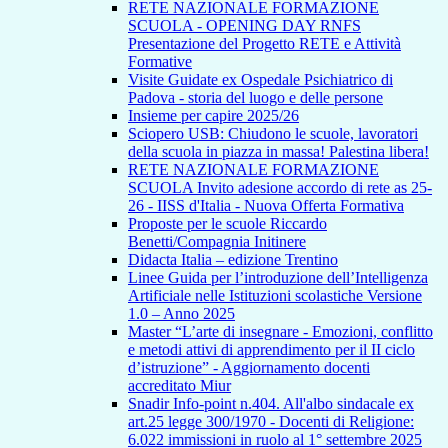
RETE NAZIONALE FORMAZIONE
SCUOLA - OPENING DAY RNFS
Presentazione del Progetto RETE e Attività
Formative
Visite Guidate ex Ospedale Psichiatrico di
Padova - storia del luogo e delle persone
Insieme per capire 2025/26
Sciopero USB: Chiudono le scuole, lavoratori
della scuola in piazza in massa! Palestina libera!
RETE NAZIONALE FORMAZIONE
SCUOLA Invito adesione accordo di rete as 25-
26 - IISS d'Italia - Nuova Offerta Formativa
Proposte per le scuole Riccardo
Benetti/Compagnia Initinere
Didacta Italia – edizione Trentino
Linee Guida per l’introduzione dell’Intelligenza
Artificiale nelle Istituzioni scolastiche Versione
1.0 – Anno 2025
Master “L’arte di insegnare - Emozioni, conflitto
e metodi attivi di apprendimento per il II ciclo
d’istruzione” - Aggiornamento docenti
accreditato Miur
Snadir Info-point n.404. All'albo sindacale ex
art.25 legge 300/1970 - Docenti di Religione:
6.022 immissioni in ruolo al 1° settembre 2025