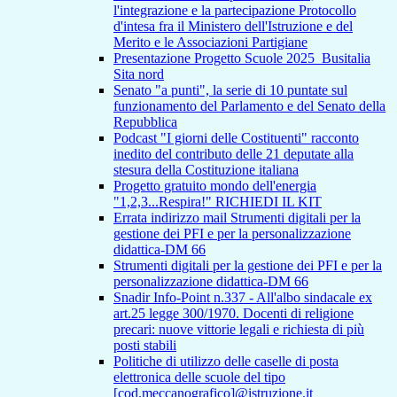
l'integrazione e la partecipazione Protocollo
d'intesa fra il Ministero dell'Istruzione e del
Merito e le Associazioni Partigiane
Presentazione Progetto Scuole 2025_Busitalia
Sita nord
Senato "a punti", la serie di 10 puntate sul
funzionamento del Parlamento e del Senato della
Repubblica
Podcast "I giorni delle Costituenti" racconto
inedito del contributo delle 21 deputate alla
stesura della Costituzione italiana
Progetto gratuito mondo dell'energia
"1,2,3...Respira!" RICHIEDI IL KIT
Errata indirizzo mail Strumenti digitali per la
gestione dei PFI e per la personalizzazione
didattica-DM 66
Strumenti digitali per la gestione dei PFI e per la
personalizzazione didattica-DM 66
Snadir Info-Point n.337 - All'albo sindacale ex
art.25 legge 300/1970. Docenti di religione
precari: nuove vittorie legali e richiesta di più
posti stabili
Politiche di utilizzo delle caselle di posta
elettronica delle scuole del tipo
[cod.meccanografico]@istruzione.it