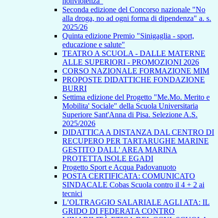
nonviolenza”
Seconda edizione del Concorso nazionale "No
alla droga, no ad ogni forma di dipendenza" a. s.
2025/26
Quinta edizione Premio "Sinigaglia - sport,
educazione e salute"
TEATRO A SCUOLA - DALLE MATERNE
ALLE SUPERIORI - PROMOZIONI 2026
CORSO NAZIONALE FORMAZIONE MIM
PROPOSTE DIDATTICHE FONDAZIONE
BURRI
Settima edizione del Progetto "Me.Mo. Merito e
Mobilita' Sociale" della Scuola Universitaria
Superiore Sant'Anna di Pisa. Selezione A.S.
2025/2026
DIDATTICA A DISTANZA DAL CENTRO DI
RECUPERO PER TARTARUGHE MARINE
GESTITO DALL' AREA MARINA
PROTETTA ISOLE EGADI
Progetto Sport e Acqua Padovanuoto
POSTA CERTIFICATA: COMUNICATO
SINDACALE Cobas Scuola contro il 4 + 2 ai
tecnici
L’OLTRAGGIO SALARIALE AGLI ATA: IL
GRIDO DI FEDERATA CONTRO