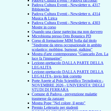
Padova Cultura Eventi - Padova racconta!
Padova Cultura Eventi - Newsletter n. 4317
Biblioteche
Padova Cultura Eventi - Newsletter n. 4314
Musica & Lirica
Padova Cultura Eventi - Newsletter n. 4303
Mostre in corso
Quando una classe partecipa ma non davvero
Microbioma presso Orto Botanico PD
Corso di formazione MIM Sofia dal titolo
"Sindrome da stress occupazionale in ambito
scolastico: mobbing, burnout, stalking"
Mostra d'arte contemporanea "Giancarlo Zen. La
luce fa l'immagine"
Lezione-spettacolo DALLA PARTE DELLA
LEGALITA
Lezione-spettacolo DALLA PARTE DELLA
LEGALITA- invio link corretto
Porte Aperte al Polo Scientifico Tecnologico -
NOVEMBRE 2026 - UNIVERSITA' DEGLI
STUDI DI FERRARA
Comune di Padova - prevenzione malattie
trasmesse da zanzare
Mostra Pope "Nel colore, il gesto"
Premio Letterario per studenti