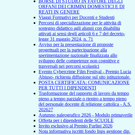
BORSE DI STUDIO IN FAVORE DEGLI
ORFANI DEI CRIMINI DOMESTICI E DI
REATI IN GENERE
Viaggi Formativi per Docenti e Studenti
Percorsi di specializzazione per le attivita di
sostegno didattico agli alunni con disabilita
attivati ai sensi degli articoli 6 e 7 del decreto-
legge 31 maggio 2024, n. 71
Avviso per la presentazione di proposte
progettuali per la partecipazione alla
sperimentazione nazionale finalizzata allo
sviluppo delle competenze non cognitive e
trasversali nei percorsi scolastici
Evento Cybercrime Film Festival - Premio Lucia
Abiuso- richiesta diffusione sul sito istituzionale.
POSTA CERTIFICATA: COMUNICAZIONE
PER TUTTI I DIPENDENTI
Trasformazione del rapporto di lavoro da tempo
pieno a tempo parziale o rientro a tempo pieno
del personale docente di religione cattolica - A.S.
202627
Autunno paleografico 2026 - Modulo primaverile
Offerta per i dipendenti delle SCUOLE
Invito esclusivo al Premio Furlini 2026
Nota informativa iscritti fondo Inps gestione dip.