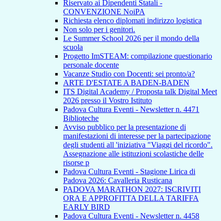
Riservato ai Dipendenti Statali -
CONVENZIONE NoiPA
Richiesta elenco diplomati indirizzo logistica
Non solo per i genitori.
Le Summer School 2026 per il mondo della
scuola
Progetto ImSTEAM: compilazione questionario
personale docente
Vacanze Studio con Docenti: sei pronto/a?
ARTE D'ESTATE A BADEN-BADEN
ITS Digital Academy / Proposta talk Digital Meet
2026 presso il Vostro Istituto
Padova Cultura Eventi - Newsletter n. 4471
Biblioteche
Avviso pubblico per la presentazione di
manifestazioni di interesse per la partecipazione
degli studenti all 'iniziativa "Viaggi del ricordo".
Assegnazione alle istituzioni scolastiche delle
risorse p
Padova Cultura Eventi - Stagione Lirica di
Padova 2026: Cavalleria Rusticana
PADOVA MARATHON 2027: ISCRIVITI
ORA E APPROFITTA DELLA TARIFFA
EARLY BIRD
Padova Cultura Eventi - Newsletter n. 4458