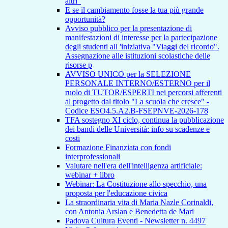
altri"
E se il cambiamento fosse la tua più grande
opportunità?
Avviso pubblico per la presentazione di
manifestazioni di interesse per la partecipazione
degli studenti all 'iniziativa "Viaggi del ricordo".
Assegnazione alle istituzioni scolastiche delle
risorse p
AVVISO UNICO per la SELEZIONE
PERSONALE INTERNO/ESTERNO per il
ruolo di TUTOR/ESPERTI nei percorsi afferenti
al progetto dal titolo "La scuola che cresce" -
Codice ESO4.5.A2.B-FSEPNVE-2026-178
TFA sostegno XI ciclo, continua la pubblicazione
dei bandi delle Università: info su scadenze e
costi
Formazione Finanziata con fondi
interprofessionali
Valutare nell'era dell'intelligenza artificiale:
webinar + libro
Webinar: La Costituzione allo specchio, una
proposta per l'educazione civica
La straordinaria vita di Maria Nazle Corinaldi,
con Antonia Arslan e Benedetta de Mari
Padova Cultura Eventi - Newsletter n. 4497