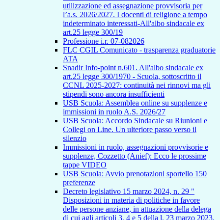
utilizzazione ed assegnazione provvisoria per
l’a.s. 2026/2027. I docenti di religione a tempo
indeterminato interessati-All'albo sindacale ex
art.25 legge 300/19
Professione i.r. 07-082026
FLC CGIL Comunicato - trasparenza graduatorie
ATA
Snadir Info-point n.601. All'albo sindacale ex
art.25 legge 300/1970 - Scuola, sottoscritto il
CCNL 2025-2027: continuità nei rinnovi ma gli
stipendi sono ancora insufficienti
USB Scuola: Assemblea online su supplenze e
immissioni in ruolo A.S. 2026/27
USB Scuola: Accordo Sindacale su Riunioni e
Collegi on Line. Un ulteriore passo verso il
silenzio
Immissioni in ruolo, assegnazioni provvisorie e
supplenze, Cozzetto (Anief): Ecco le prossime
tappe VIDEO
USB Scuola: Avvio prenotazioni sportello 150
preferenze
Decreto legislativo 15 marzo 2024, n. 29 "
Disposizioni in materia di politiche in favore
delle persone anziane, in attuazione della delega
di cui agli articoli 3, 4 e 5 della l. 23 marzo 2023,