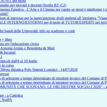
so 167911 del MIM
tudio per giovani e docenti (livello B2–C2)
enza Emotiva - L'Arte e il Cinema per capire se stessi e migliorare i ra
unità?
i di interesse per la partecipazione degli studenti all 'iniziativa "Viagg
RNO/ESTERNO per il ruolo di TUTOR/ESPERTI nei percorsi affere
i bandi delle Università: info su scadenze e costi
r + libro
ta per l'educazione civica
n Antonia Arslan e Benedetta de Mari
 & Incontri
I
tacoli dall'8 al 10 luglio
 in corso
a didattica Polo Sistemi Logistici - 14/07/2026
teresse
so di selezione a tempo determinato di istruttore tecnico del Comune di 
so di selezione a tempo determinato di istruttore tecnico del Comune di 
COMUNITÀ CHE SUONANO. LE ORCHESTRE SOCIALI 2026" - saba
re - a Cattolica
NE NoiPA