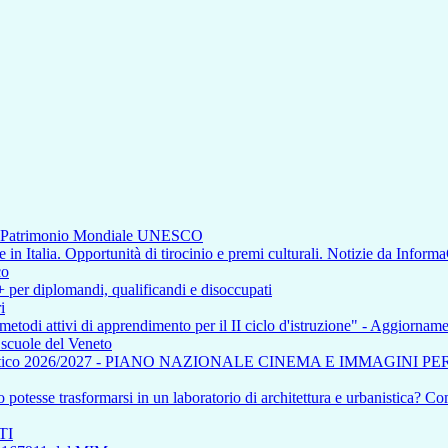
di Patrimonio Mondiale UNESCO
n Italia. Opportunità di tirocinio e premi culturali. Notizie da Inform
co
+ per diplomandi, qualificandi e disoccupati
i
 metodi attivi di apprendimento per il II ciclo d'istruzione" - Aggiorna
e scuole del Veneto
tico 2026/2027 - PIANO NAZIONALE CINEMA E IMMAGINI P
otesse trasformarsi in un laboratorio di architettura e urbanistica? Com
TI