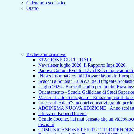
Calendario scolastico
Orario
Bacheca informativa
STAGIONE CULTURALE
Newsletter luglio 2026_Il Rapporto Inps 2026
Padova Cultura Eventi - LU5TRO: cinque anni 
[News InformaGiovani] Trovare lavoro in Europa e i
Scacchi a Scuola" - alla c.a. del Dirigente Scolasti
Luglio 2026 - Borse di studio per tirocini Erasmus
Orientamento - Scuola Galileiana di Studi Superior
Master "L'arte di insegnare - Emozioni, conflitto e
La casa di Adam”: incontri educativi gratuiti per l
ABCINEMA NUOVA EDIZIONE - Anno scolas
Utilizza il Buono Docenti
Gentile docente, hai mai pensato che un videogioco p
disciplin
COMUNICAZIONE PER TUTTI I DIPENDEN