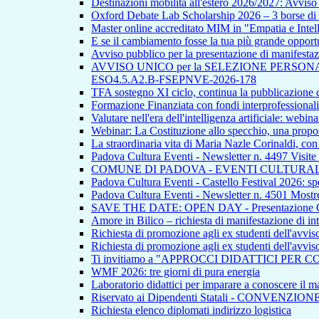
Destinazioni mobilità all'estero 2026/2027: Avvi
Oxford Debate Lab Scholarship 2026 – 3 borse di s
Master online accreditato MIM in "Empatia e Intellig
E se il cambiamento fosse la tua più grande opport
Avviso pubblico per la presentazione di manifestazion
AVVISO UNICO per la SELEZIONE PERSONALE INTE
ESO4.5.A2.B-FSEPNVE-2026-178
TFA sostegno XI ciclo, continua la pubblicazione de
Formazione Finanziata con fondi interprofessionali
Valutare nell'era dell'intelligenza artificiale: webina
Webinar: La Costituzione allo specchio, una propos
La straordinaria vita di Maria Nazle Corinaldi, co
Padova Cultura Eventi - Newsletter n. 4497 Visite
COMUNE DI PADOVA - EVENTI CULTURAL
Padova Cultura Eventi - Castello Festival 2026: spet
Padova Cultura Eventi - Newsletter n. 4501 Mostre
SAVE THE DATE: OPEN DAY - Presentazione Offert
Amore in Bilico – richiesta di manifestazione di in
Richiesta di promozione agli ex studenti dell'avvi
Richiesta di promozione agli ex studenti dell'avvi
Ti invitiamo a "APPROCCI DIDATTICI PER 
WMF 2026: tre giorni di pura energia
Laboratorio didattici per imparare a conoscere il ma
Riservato ai Dipendenti Statali - CONVENZIO
Richiesta elenco diplomati indirizzo logistica