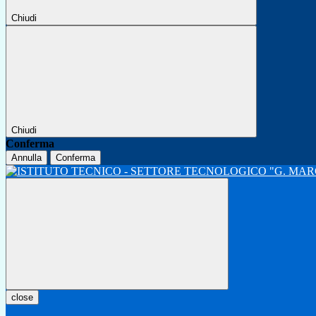
Chiudi
Chiudi
Conferma
Annulla
Conferma
close