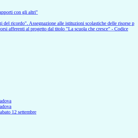
pporti con gli altri"
i del ricordo". Assegnazione alle istituzioni scolastiche delle risorse p
nti al progetto dal titolo "La scuola che cresce" - Codice
Padova
Padova
to 12 settembre