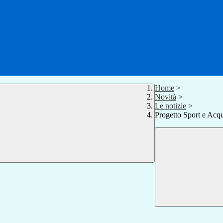
Home
>
Novità
>
Le notizie
>
Progetto Sport e Ac