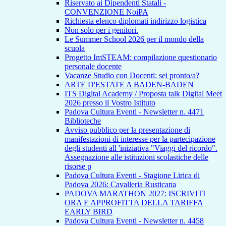
Riservato ai Dipendenti Statali -
CONVENZIONE NoiPA
Richiesta elenco diplomati indirizzo logistica
Non solo per i genitori.
Le Summer School 2026 per il mondo della
scuola
Progetto ImSTEAM: compilazione questionario
personale docente
Vacanze Studio con Docenti: sei pronto/a?
ARTE D'ESTATE A BADEN-BADEN
ITS Digital Academy / Proposta talk Digital Meet
2026 presso il Vostro Istituto
Padova Cultura Eventi - Newsletter n. 4471
Biblioteche
Avviso pubblico per la presentazione di
manifestazioni di interesse per la partecipazione
degli studenti all 'iniziativa "Viaggi del ricordo".
Assegnazione alle istituzioni scolastiche delle
risorse p
Padova Cultura Eventi - Stagione Lirica di
Padova 2026: Cavalleria Rusticana
PADOVA MARATHON 2027: ISCRIVITI
ORA E APPROFITTA DELLA TARIFFA
EARLY BIRD
Padova Cultura Eventi - Newsletter n. 4458