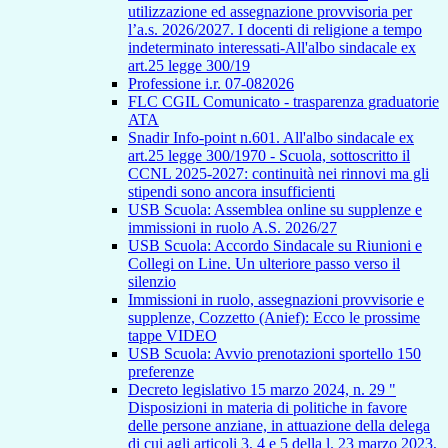
utilizzazione ed assegnazione provvisoria per
l’a.s. 2026/2027. I docenti di religione a tempo
indeterminato interessati-All'albo sindacale ex
art.25 legge 300/19
Professione i.r. 07-082026
FLC CGIL Comunicato - trasparenza graduatorie
ATA
Snadir Info-point n.601. All'albo sindacale ex
art.25 legge 300/1970 - Scuola, sottoscritto il
CCNL 2025-2027: continuità nei rinnovi ma gli
stipendi sono ancora insufficienti
USB Scuola: Assemblea online su supplenze e
immissioni in ruolo A.S. 2026/27
USB Scuola: Accordo Sindacale su Riunioni e
Collegi on Line. Un ulteriore passo verso il
silenzio
Immissioni in ruolo, assegnazioni provvisorie e
supplenze, Cozzetto (Anief): Ecco le prossime
tappe VIDEO
USB Scuola: Avvio prenotazioni sportello 150
preferenze
Decreto legislativo 15 marzo 2024, n. 29 "
Disposizioni in materia di politiche in favore
delle persone anziane, in attuazione della delega
di cui agli articoli 3, 4 e 5 della l. 23 marzo 2023,