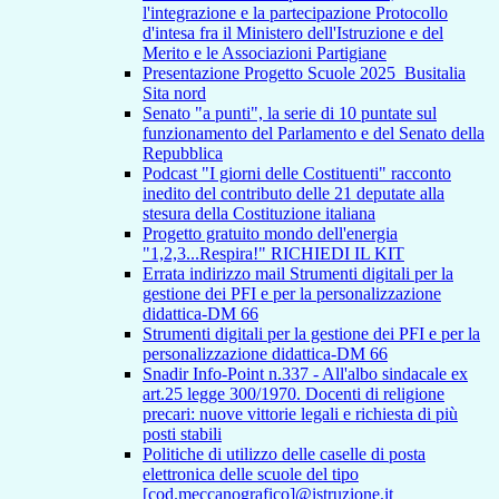
l'integrazione e la partecipazione Protocollo
d'intesa fra il Ministero dell'Istruzione e del
Merito e le Associazioni Partigiane
Presentazione Progetto Scuole 2025_Busitalia
Sita nord
Senato "a punti", la serie di 10 puntate sul
funzionamento del Parlamento e del Senato della
Repubblica
Podcast "I giorni delle Costituenti" racconto
inedito del contributo delle 21 deputate alla
stesura della Costituzione italiana
Progetto gratuito mondo dell'energia
"1,2,3...Respira!" RICHIEDI IL KIT
Errata indirizzo mail Strumenti digitali per la
gestione dei PFI e per la personalizzazione
didattica-DM 66
Strumenti digitali per la gestione dei PFI e per la
personalizzazione didattica-DM 66
Snadir Info-Point n.337 - All'albo sindacale ex
art.25 legge 300/1970. Docenti di religione
precari: nuove vittorie legali e richiesta di più
posti stabili
Politiche di utilizzo delle caselle di posta
elettronica delle scuole del tipo
[cod.meccanografico]@istruzione.it