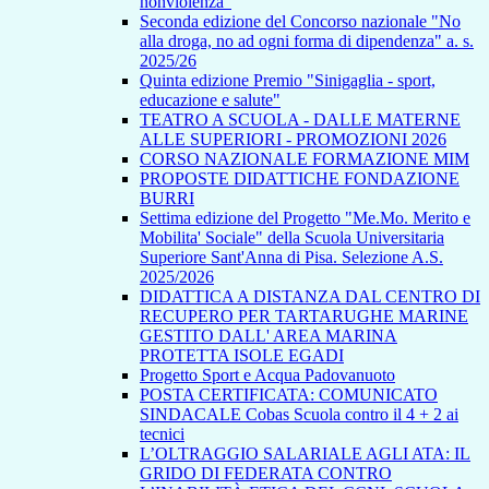
nonviolenza”
Seconda edizione del Concorso nazionale "No
alla droga, no ad ogni forma di dipendenza" a. s.
2025/26
Quinta edizione Premio "Sinigaglia - sport,
educazione e salute"
TEATRO A SCUOLA - DALLE MATERNE
ALLE SUPERIORI - PROMOZIONI 2026
CORSO NAZIONALE FORMAZIONE MIM
PROPOSTE DIDATTICHE FONDAZIONE
BURRI
Settima edizione del Progetto "Me.Mo. Merito e
Mobilita' Sociale" della Scuola Universitaria
Superiore Sant'Anna di Pisa. Selezione A.S.
2025/2026
DIDATTICA A DISTANZA DAL CENTRO DI
RECUPERO PER TARTARUGHE MARINE
GESTITO DALL' AREA MARINA
PROTETTA ISOLE EGADI
Progetto Sport e Acqua Padovanuoto
POSTA CERTIFICATA: COMUNICATO
SINDACALE Cobas Scuola contro il 4 + 2 ai
tecnici
L’OLTRAGGIO SALARIALE AGLI ATA: IL
GRIDO DI FEDERATA CONTRO