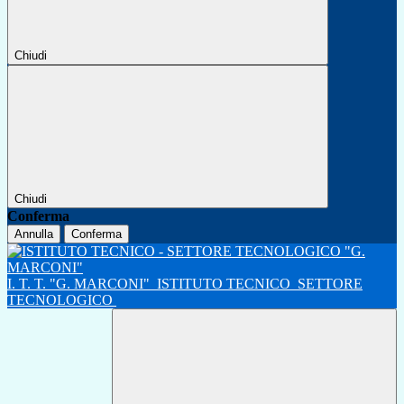
Chiudi
Chiudi
Conferma
Annulla
Conferma
I. T. T. "G. MARCONI"
ISTITUTO TECNICO
SETTORE
TECNOLOGICO