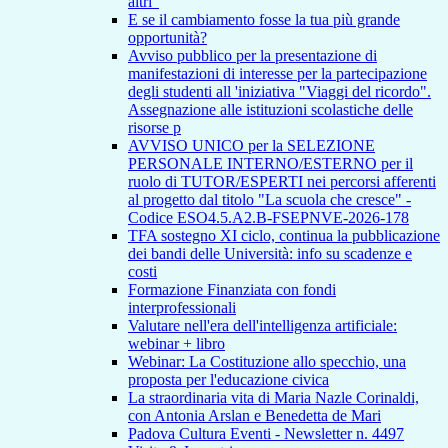
altri"
E se il cambiamento fosse la tua più grande
opportunità?
Avviso pubblico per la presentazione di
manifestazioni di interesse per la partecipazione
degli studenti all 'iniziativa "Viaggi del ricordo".
Assegnazione alle istituzioni scolastiche delle
risorse p
AVVISO UNICO per la SELEZIONE
PERSONALE INTERNO/ESTERNO per il
ruolo di TUTOR/ESPERTI nei percorsi afferenti
al progetto dal titolo "La scuola che cresce" -
Codice ESO4.5.A2.B-FSEPNVE-2026-178
TFA sostegno XI ciclo, continua la pubblicazione
dei bandi delle Università: info su scadenze e
costi
Formazione Finanziata con fondi
interprofessionali
Valutare nell'era dell'intelligenza artificiale:
webinar + libro
Webinar: La Costituzione allo specchio, una
proposta per l'educazione civica
La straordinaria vita di Maria Nazle Corinaldi,
con Antonia Arslan e Benedetta de Mari
Padova Cultura Eventi - Newsletter n. 4497