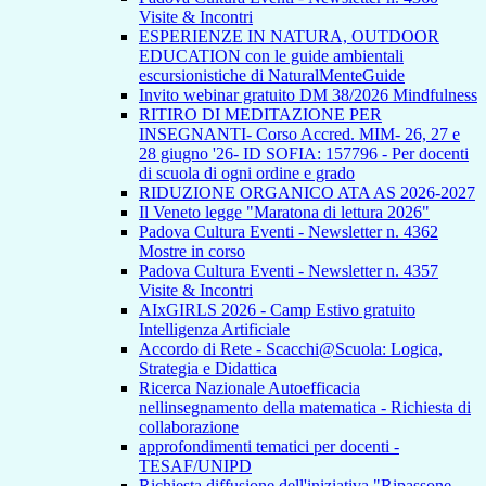
Visite & Incontri
ESPERIENZE IN NATURA, OUTDOOR
EDUCATION con le guide ambientali
escursionistiche di NaturalMenteGuide
Invito webinar gratuito DM 38/2026 Mindfulness
RITIRO DI MEDITAZIONE PER
INSEGNANTI- Corso Accred. MIM- 26, 27 e
28 giugno '26- ID SOFIA: 157796 - Per docenti
di scuola di ogni ordine e grado
RIDUZIONE ORGANICO ATA AS 2026-2027
Il Veneto legge "Maratona di lettura 2026"
Padova Cultura Eventi - Newsletter n. 4362
Mostre in corso
Padova Cultura Eventi - Newsletter n. 4357
Visite & Incontri
AIxGIRLS 2026 - Camp Estivo gratuito
Intelligenza Artificiale
Accordo di Rete - Scacchi@Scuola: Logica,
Strategia e Didattica
Ricerca Nazionale Autoefficacia
nellinsegnamento della matematica - Richiesta di
collaborazione
approfondimenti tematici per docenti -
TESAF/UNIPD
Richiesta diffusione dell'iniziativa "Ripassone