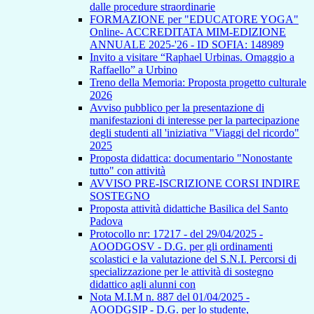
dalle procedure straordinarie
FORMAZIONE per "EDUCATORE YOGA"
Online- ACCREDITATA MIM-EDIZIONE
ANNUALE 2025-'26 - ID SOFIA: 148989
Invito a visitare “Raphael Urbinas. Omaggio a
Raffaello” a Urbino
Treno della Memoria: Proposta progetto culturale
2026
Avviso pubblico per la presentazione di
manifestazioni di interesse per la partecipazione
degli studenti all 'iniziativa "Viaggi del ricordo"
2025
Proposta didattica: documentario "Nonostante
tutto" con attività
AVVISO PRE-ISCRIZIONE CORSI INDIRE
SOSTEGNO
Proposta attività didattiche Basilica del Santo
Padova
Protocollo nr: 17217 - del 29/04/2025 -
AOODGOSV - D.G. per gli ordinamenti
scolastici e la valutazione del S.N.I. Percorsi di
specializzazione per le attività di sostegno
didattico agli alunni con
Nota M.I.M n. 887 del 01/04/2025 -
AOODGSIP - D.G. per lo studente,