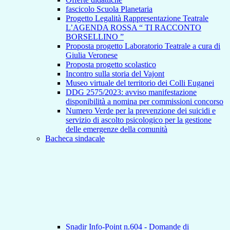
fascicolo Scuola Planetaria
Progetto Legalità Rappresentazione Teatrale
L’AGENDA ROSSA “ TI RACCONTO
BORSELLINO ”
Proposta progetto Laboratorio Teatrale a cura di
Giulia Veronese
Proposta progetto scolastico
Incontro sulla storia del Vajont
Museo virtuale del territorio dei Colli Euganei
DDG 2575/2023: avviso manifestazione
disponibilità a nomina per commissioni concorso
Numero Verde per la prevenzione dei suicidi e
servizio di ascolto psicologico per la gestione
delle emergenze della comunità
Bacheca sindacale
Snadir Info-Point n.604 - Domande di