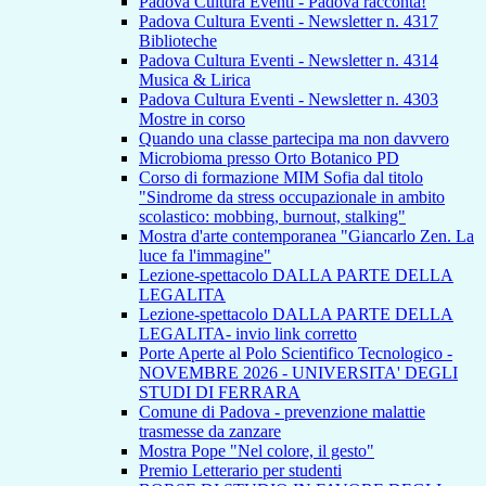
Padova Cultura Eventi - Padova racconta!
Padova Cultura Eventi - Newsletter n. 4317
Biblioteche
Padova Cultura Eventi - Newsletter n. 4314
Musica & Lirica
Padova Cultura Eventi - Newsletter n. 4303
Mostre in corso
Quando una classe partecipa ma non davvero
Microbioma presso Orto Botanico PD
Corso di formazione MIM Sofia dal titolo
"Sindrome da stress occupazionale in ambito
scolastico: mobbing, burnout, stalking"
Mostra d'arte contemporanea "Giancarlo Zen. La
luce fa l'immagine"
Lezione-spettacolo DALLA PARTE DELLA
LEGALITA
Lezione-spettacolo DALLA PARTE DELLA
LEGALITA- invio link corretto
Porte Aperte al Polo Scientifico Tecnologico -
NOVEMBRE 2026 - UNIVERSITA' DEGLI
STUDI DI FERRARA
Comune di Padova - prevenzione malattie
trasmesse da zanzare
Mostra Pope "Nel colore, il gesto"
Premio Letterario per studenti