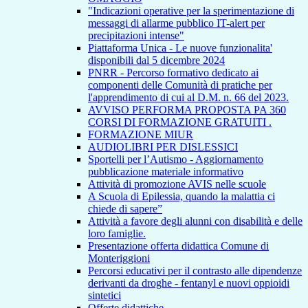
"Indicazioni operative per la sperimentazione di
messaggi di allarme pubblico IT-alert per
precipitazioni intense"
Piattaforma Unica - Le nuove funzionalita'
disponibili dal 5 dicembre 2024
PNRR - Percorso formativo dedicato ai
componenti delle Comunità di pratiche per
l'apprendimento di cui al D.M. n. 66 del 2023.
AVVISO PERFORMA PROPOSTA PA 360
CORSI DI FORMAZIONE GRATUITI .
FORMAZIONE MIUR
AUDIOLIBRI PER DISLESSICI
Sportelli per l’Autismo - Aggiornamento
pubblicazione materiale informativo
Attività di promozione AVIS nelle scuole
A Scuola di Epilessia, quando la malattia ci
chiede di sapere”
Attività a favore degli alunni con disabilità e delle
loro famiglie.
Presentazione offerta didattica Comune di
Monteriggioni
Percorsi educativi per il contrasto alle dipendenze
derivanti da droghe - fentanyl e nuovi oppioidi
sintetici
Offerte didattiche