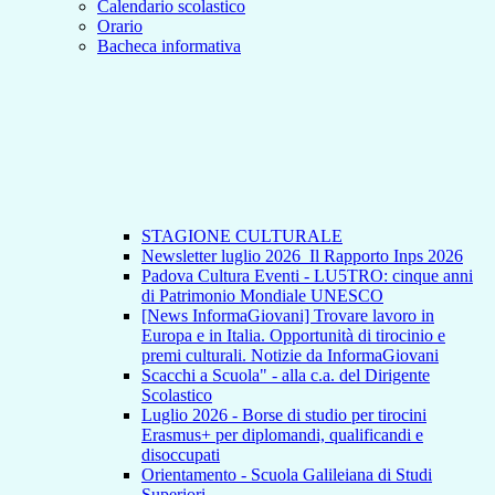
Calendario scolastico
Orario
Bacheca informativa
STAGIONE CULTURALE
Newsletter luglio 2026_Il Rapporto Inps 2026
Padova Cultura Eventi - LU5TRO: cinque anni
di Patrimonio Mondiale UNESCO
[News InformaGiovani] Trovare lavoro in
Europa e in Italia. Opportunità di tirocinio e
premi culturali. Notizie da InformaGiovani
Scacchi a Scuola" - alla c.a. del Dirigente
Scolastico
Luglio 2026 - Borse di studio per tirocini
Erasmus+ per diplomandi, qualificandi e
disoccupati
Orientamento - Scuola Galileiana di Studi
Superiori