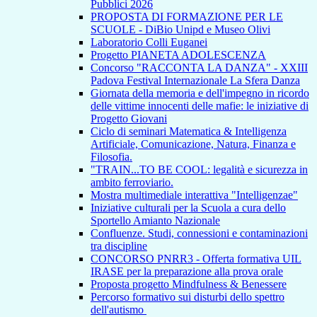
Pubblici 2026
PROPOSTA DI FORMAZIONE PER LE
SCUOLE - DiBio Unipd e Museo Olivi
Laboratorio Colli Euganei
Progetto PIANETA ADOLESCENZA
Concorso "RACCONTA LA DANZA" - XXIII
Padova Festival Internazionale La Sfera Danza
Giornata della memoria e dell'impegno in ricordo
delle vittime innocenti delle mafie: le iniziative di
Progetto Giovani
Ciclo di seminari Matematica & Intelligenza
Artificiale, Comunicazione, Natura, Finanza e
Filosofia.
"TRAIN...TO BE COOL: legalità e sicurezza in
ambito ferroviario.
Mostra multimediale interattiva "Intelligenzae"
Iniziative culturali per la Scuola a cura dello
Sportello Amianto Nazionale
Confluenze. Studi, connessioni e contaminazioni
tra discipline
CONCORSO PNRR3 - Offerta formativa UIL
IRASE per la preparazione alla prova orale
Proposta progetto Mindfulness & Benessere
Percorso formativo sui disturbi dello spettro
dell'autismo