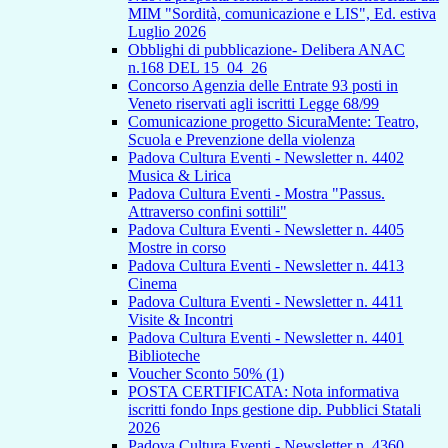
MIM "Sordità, comunicazione e LIS", Ed. estiva
Luglio 2026
Obblighi di pubblicazione- Delibera ANAC
n.168 DEL 15_04_26
Concorso Agenzia delle Entrate 93 posti in
Veneto riservati agli iscritti Legge 68/99
Comunicazione progetto SicuraMente: Teatro,
Scuola e Prevenzione della violenza
Padova Cultura Eventi - Newsletter n. 4402
Musica & Lirica
Padova Cultura Eventi - Mostra "Passus.
Attraverso confini sottili"
Padova Cultura Eventi - Newsletter n. 4405
Mostre in corso
Padova Cultura Eventi - Newsletter n. 4413
Cinema
Padova Cultura Eventi - Newsletter n. 4411
Visite & Incontri
Padova Cultura Eventi - Newsletter n. 4401
Biblioteche
Voucher Sconto 50% (1)
POSTA CERTIFICATA: Nota informativa
iscritti fondo Inps gestione dip. Pubblici Statali
2026
Padova Cultura Eventi - Newsletter n. 4360