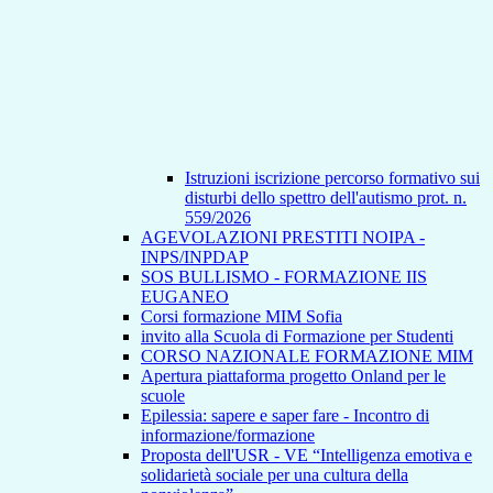
Istruzioni iscrizione percorso formativo sui
disturbi dello spettro dell'autismo prot. n.
559/2026
AGEVOLAZIONI PRESTITI NOIPA -
INPS/INPDAP
SOS BULLISMO - FORMAZIONE IIS
EUGANEO
Corsi formazione MIM Sofia
invito alla Scuola di Formazione per Studenti
CORSO NAZIONALE FORMAZIONE MIM
Apertura piattaforma progetto Onland per le
scuole
Epilessia: sapere e saper fare - Incontro di
informazione/formazione
Proposta dell'USR - VE “Intelligenza emotiva e
solidarietà sociale per una cultura della