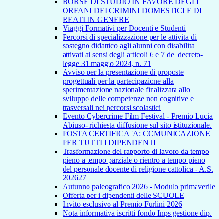
BORSE DI STUDIO IN FAVORE DEGLI
ORFANI DEI CRIMINI DOMESTICI E DI
REATI IN GENERE
Viaggi Formativi per Docenti e Studenti
Percorsi di specializzazione per le attivita di
sostegno didattico agli alunni con disabilita
attivati ai sensi degli articoli 6 e 7 del decreto-
legge 31 maggio 2024, n. 71
Avviso per la presentazione di proposte
progettuali per la partecipazione alla
sperimentazione nazionale finalizzata allo
sviluppo delle competenze non cognitive e
trasversali nei percorsi scolastici
Evento Cybercrime Film Festival - Premio Lucia
Abiuso- richiesta diffusione sul sito istituzionale.
POSTA CERTIFICATA: COMUNICAZIONE
PER TUTTI I DIPENDENTI
Trasformazione del rapporto di lavoro da tempo
pieno a tempo parziale o rientro a tempo pieno
del personale docente di religione cattolica - A.S.
202627
Autunno paleografico 2026 - Modulo primaverile
Offerta per i dipendenti delle SCUOLE
Invito esclusivo al Premio Furlini 2026
Nota informativa iscritti fondo Inps gestione dip.