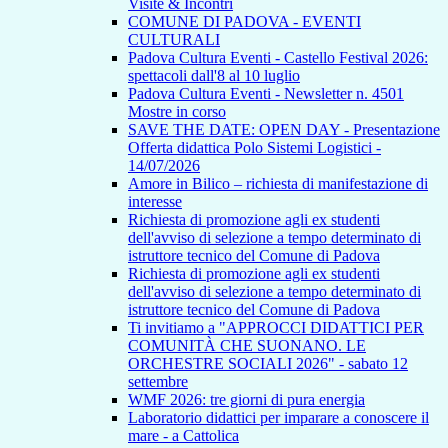
Visite & Incontri
COMUNE DI PADOVA - EVENTI
CULTURALI
Padova Cultura Eventi - Castello Festival 2026:
spettacoli dall'8 al 10 luglio
Padova Cultura Eventi - Newsletter n. 4501
Mostre in corso
SAVE THE DATE: OPEN DAY - Presentazione
Offerta didattica Polo Sistemi Logistici -
14/07/2026
Amore in Bilico – richiesta di manifestazione di
interesse
Richiesta di promozione agli ex studenti
dell'avviso di selezione a tempo determinato di
istruttore tecnico del Comune di Padova
Richiesta di promozione agli ex studenti
dell'avviso di selezione a tempo determinato di
istruttore tecnico del Comune di Padova
Ti invitiamo a "APPROCCI DIDATTICI PER
COMUNITÀ CHE SUONANO. LE
ORCHESTRE SOCIALI 2026" - sabato 12
settembre
WMF 2026: tre giorni di pura energia
Laboratorio didattici per imparare a conoscere il
mare - a Cattolica