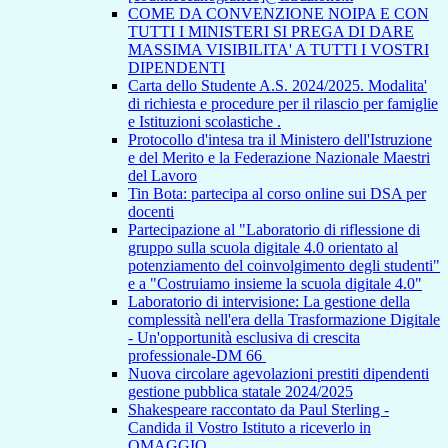
COME DA CONVENZIONE NOIPA E CON
TUTTI I MINISTERI SI PREGA DI DARE
MASSIMA VISIBILITA' A TUTTI I VOSTRI
DIPENDENTI
Carta dello Studente A.S. 2024/2025. Modalita'
di richiesta e procedure per il rilascio per famiglie
e Istituzioni scolastiche .
Protocollo d'intesa tra il Ministero dell'Istruzione
e del Merito e la Federazione Nazionale Maestri
del Lavoro
Tin Bota: partecipa al corso online sui DSA per
docenti
Partecipazione al "Laboratorio di riflessione di
gruppo sulla scuola digitale 4.0 orientato al
potenziamento del coinvolgimento degli studenti"
e a "Costruiamo insieme la scuola digitale 4.0"
Laboratorio di intervisione: La gestione della
complessità nell'era della Trasformazione Digitale
- Un'opportunità esclusiva di crescita
professionale-DM 66
Nuova circolare agevolazioni prestiti dipendenti
gestione pubblica statale 2024/2025
Shakespeare raccontato da Paul Sterling -
Candida il Vostro Istituto a riceverlo in
OMAGGIO