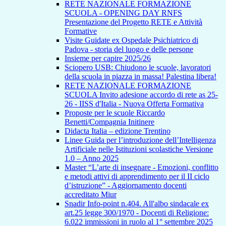
RETE NAZIONALE FORMAZIONE
SCUOLA - OPENING DAY RNFS
Presentazione del Progetto RETE e Attività
Formative
Visite Guidate ex Ospedale Psichiatrico di
Padova - storia del luogo e delle persone
Insieme per capire 2025/26
Sciopero USB: Chiudono le scuole, lavoratori
della scuola in piazza in massa! Palestina libera!
RETE NAZIONALE FORMAZIONE
SCUOLA Invito adesione accordo di rete as 25-
26 - IISS d'Italia - Nuova Offerta Formativa
Proposte per le scuole Riccardo
Benetti/Compagnia Initinere
Didacta Italia – edizione Trentino
Linee Guida per l’introduzione dell’Intelligenza
Artificiale nelle Istituzioni scolastiche Versione
1.0 – Anno 2025
Master “L’arte di insegnare - Emozioni, conflitto
e metodi attivi di apprendimento per il II ciclo
d’istruzione” - Aggiornamento docenti
accreditato Miur
Snadir Info-point n.404. All'albo sindacale ex
art.25 legge 300/1970 - Docenti di Religione:
6.022 immissioni in ruolo al 1° settembre 2025