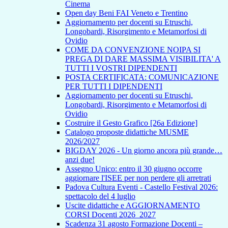
Cinema
Open day Beni FAI Veneto e Trentino
Aggiornamento per docenti su Etruschi,
Longobardi, Risorgimento e Metamorfosi di
Ovidio
COME DA CONVENZIONE NOIPA SI
PREGA DI DARE MASSIMA VISIBILITA' A
TUTTI I VOSTRI DIPENDENTI
POSTA CERTIFICATA: COMUNICAZIONE
PER TUTTI I DIPENDENTI
Aggiornamento per docenti su Etruschi,
Longobardi, Risorgimento e Metamorfosi di
Ovidio
Costruire il Gesto Grafico [26a Edizione]
Catalogo proposte didattiche MUSME
2026/2027
BIGDAY 2026 - Un giorno ancora più grande…
anzi due!
Assegno Unico: entro il 30 giugno occorre
aggiornare l'ISEE per non perdere gli arretrati
Padova Cultura Eventi - Castello Festival 2026:
spettacolo del 4 luglio
Uscite didattiche e AGGIORNAMENTO
CORSI Docenti 2026_2027
Scadenza 31 agosto Formazione Docenti –