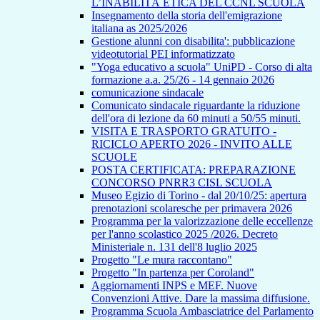
L’INABILITÀ ETICA DEL CCNL SCUOLA
Insegnamento della storia dell'emigrazione
italiana as 2025/2026
Gestione alunni con disabilita': pubblicazione
videotutorial PEI informatizzato
"Yoga educativo a scuola" UniPD - Corso di alta
formazione a.a. 25/26 - 14 gennaio 2026
comunicazione sindacale
Comunicato sindacale riguardante la riduzione
dell'ora di lezione da 60 minuti a 50/55 minuti.
VISITA E TRASPORTO GRATUITO -
RICICLO APERTO 2026 - INVITO ALLE
SCUOLE
POSTA CERTIFICATA: PREPARAZIONE
CONCORSO PNRR3 CISL SCUOLA
Museo Egizio di Torino - dal 20/10/25: apertura
prenotazioni scolaresche per primavera 2026
Programma per la valorizzazione delle eccellenze
per l'anno scolastico 2025 /2026. Decreto
Ministeriale n. 131 dell'8 luglio 2025
Progetto "Le mura raccontano"
Progetto "In partenza per Coroland"
Aggiornamenti INPS e MEF. Nuove
Convenzioni Attive. Dare la massima diffusione.
Programma Scuola Ambasciatrice del Parlamento