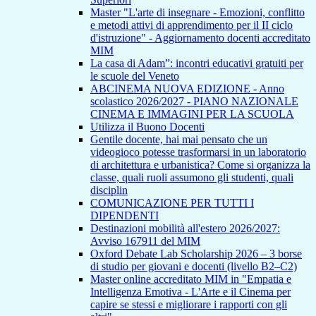
Master "L'arte di insegnare - Emozioni, conflitto
e metodi attivi di apprendimento per il II ciclo
d'istruzione" - Aggiornamento docenti accreditato
MIM
La casa di Adam”: incontri educativi gratuiti per
le scuole del Veneto
ABCINEMA NUOVA EDIZIONE - Anno
scolastico 2026/2027 - PIANO NAZIONALE
CINEMA E IMMAGINI PER LA SCUOLA
Utilizza il Buono Docenti
Gentile docente, hai mai pensato che un
videogioco potesse trasformarsi in un laboratorio
di architettura e urbanistica? Come si organizza la
classe, quali ruoli assumono gli studenti, quali
disciplin
COMUNICAZIONE PER TUTTI I
DIPENDENTI
Destinazioni mobilità all'estero 2026/2027:
Avviso 167911 del MIM
Oxford Debate Lab Scholarship 2026 – 3 borse
di studio per giovani e docenti (livello B2–C2)
Master online accreditato MIM in "Empatia e
Intelligenza Emotiva - L'Arte e il Cinema per
capire se stessi e migliorare i rapporti con gli