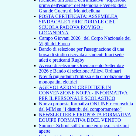
prima dell'esame" del Memoriale Veneto della
Grande Guerra di Montebelluna
POSTA CERTIFICATA: ASSEMBLEA
SINDACALE TERRITORIALE CISL
SCUOLA PADOVA ROVIGO -
LOCANDINA
Campo Giovani 2026" del Corpo Nazionale dei
Vigili del Fuoco
Bando di selezione per l'assegnazione di una
borsa di studio riservata a studenti fuori sede
atleti e praticanti Rugby
Avviso di selezione Orientamento Settembre
2026 e Bando di selezione Allievi Ordinari
Novità riguardanti l'utilizzo e la circolazione dei
monopattini elettrici
AGEVOLAZIONI CREDITIZIE IN
CONVENZIONE NOIPA - INFORMATIVA
PER IL PERSONALE SCOLASTICO
Nuova proposta formativa ONLINE riconosciuta
dal MIM su "I disturbi del comportamento"
NEWSLETTER E PROPOSTA FORMATIVA
EQUIPE FORMATIVA DDEL VENETO
Summer School sull'Unione europea: iscrizioni
aperte