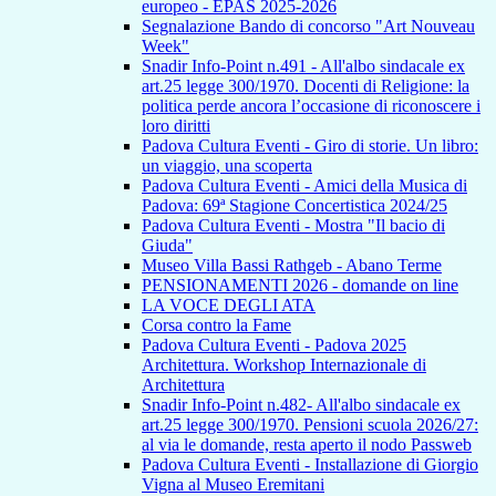
europeo - EPAS 2025-2026
Segnalazione Bando di concorso "Art Nouveau
Week"
Snadir Info-Point n.491 - All'albo sindacale ex
art.25 legge 300/1970. Docenti di Religione: la
politica perde ancora l’occasione di riconoscere i
loro diritti
Padova Cultura Eventi - Giro di storie. Un libro:
un viaggio, una scoperta
Padova Cultura Eventi - Amici della Musica di
Padova: 69ª Stagione Concertistica 2024/25
Padova Cultura Eventi - Mostra "Il bacio di
Giuda"
Museo Villa Bassi Rathgeb - Abano Terme
PENSIONAMENTI 2026 - domande on line
LA VOCE DEGLI ATA
Corsa contro la Fame
Padova Cultura Eventi - Padova 2025
Architettura. Workshop Internazionale di
Architettura
Snadir Info-Point n.482- All'albo sindacale ex
art.25 legge 300/1970. Pensioni scuola 2026/27:
al via le domande, resta aperto il nodo Passweb
Padova Cultura Eventi - Installazione di Giorgio
Vigna al Museo Eremitani