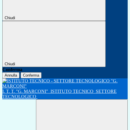
Chiudi
Chiudi
Conferma
Annulla
Conferma
I. T. T. "G. MARCONI"
ISTITUTO TECNICO
SETTORE
TECNOLOGICO