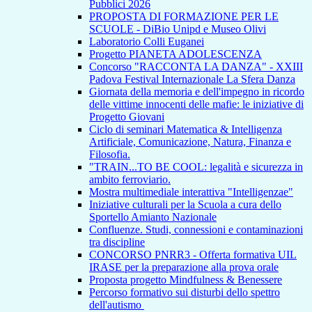
Pubblici 2026
PROPOSTA DI FORMAZIONE PER LE
SCUOLE - DiBio Unipd e Museo Olivi
Laboratorio Colli Euganei
Progetto PIANETA ADOLESCENZA
Concorso "RACCONTA LA DANZA" - XXIII
Padova Festival Internazionale La Sfera Danza
Giornata della memoria e dell'impegno in ricordo
delle vittime innocenti delle mafie: le iniziative di
Progetto Giovani
Ciclo di seminari Matematica & Intelligenza
Artificiale, Comunicazione, Natura, Finanza e
Filosofia.
"TRAIN...TO BE COOL: legalità e sicurezza in
ambito ferroviario.
Mostra multimediale interattiva "Intelligenzae"
Iniziative culturali per la Scuola a cura dello
Sportello Amianto Nazionale
Confluenze. Studi, connessioni e contaminazioni
tra discipline
CONCORSO PNRR3 - Offerta formativa UIL
IRASE per la preparazione alla prova orale
Proposta progetto Mindfulness & Benessere
Percorso formativo sui disturbi dello spettro
dell'autismo