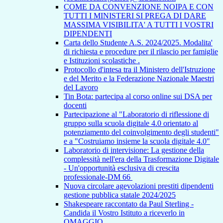
COME DA CONVENZIONE NOIPA E CON
TUTTI I MINISTERI SI PREGA DI DARE
MASSIMA VISIBILITA' A TUTTI I VOSTRI
DIPENDENTI
Carta dello Studente A.S. 2024/2025. Modalita'
di richiesta e procedure per il rilascio per famiglie
e Istituzioni scolastiche .
Protocollo d'intesa tra il Ministero dell'Istruzione
e del Merito e la Federazione Nazionale Maestri
del Lavoro
Tin Bota: partecipa al corso online sui DSA per
docenti
Partecipazione al "Laboratorio di riflessione di
gruppo sulla scuola digitale 4.0 orientato al
potenziamento del coinvolgimento degli studenti"
e a "Costruiamo insieme la scuola digitale 4.0"
Laboratorio di intervisione: La gestione della
complessità nell'era della Trasformazione Digitale
- Un'opportunità esclusiva di crescita
professionale-DM 66
Nuova circolare agevolazioni prestiti dipendenti
gestione pubblica statale 2024/2025
Shakespeare raccontato da Paul Sterling -
Candida il Vostro Istituto a riceverlo in
OMAGGIO