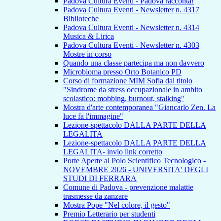
Padova Cultura Eventi - Padova racconta!
Padova Cultura Eventi - Newsletter n. 4317
Biblioteche
Padova Cultura Eventi - Newsletter n. 4314
Musica & Lirica
Padova Cultura Eventi - Newsletter n. 4303
Mostre in corso
Quando una classe partecipa ma non davvero
Microbioma presso Orto Botanico PD
Corso di formazione MIM Sofia dal titolo
"Sindrome da stress occupazionale in ambito
scolastico: mobbing, burnout, stalking"
Mostra d'arte contemporanea "Giancarlo Zen. La
luce fa l'immagine"
Lezione-spettacolo DALLA PARTE DELLA
LEGALITA
Lezione-spettacolo DALLA PARTE DELLA
LEGALITA- invio link corretto
Porte Aperte al Polo Scientifico Tecnologico -
NOVEMBRE 2026 - UNIVERSITA' DEGLI
STUDI DI FERRARA
Comune di Padova - prevenzione malattie
trasmesse da zanzare
Mostra Pope "Nel colore, il gesto"
Premio Letterario per studenti