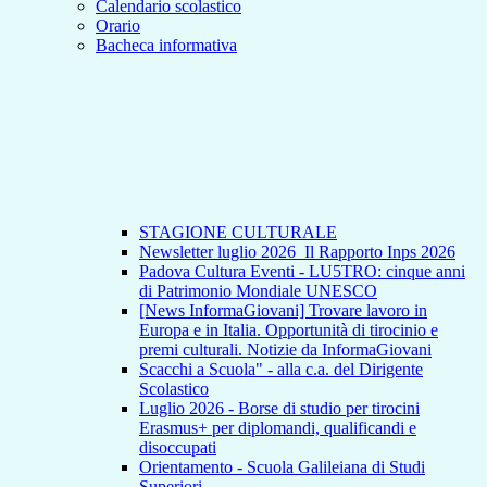
Calendario scolastico
Orario
Bacheca informativa
STAGIONE CULTURALE
Newsletter luglio 2026_Il Rapporto Inps 2026
Padova Cultura Eventi - LU5TRO: cinque anni
di Patrimonio Mondiale UNESCO
[News InformaGiovani] Trovare lavoro in
Europa e in Italia. Opportunità di tirocinio e
premi culturali. Notizie da InformaGiovani
Scacchi a Scuola" - alla c.a. del Dirigente
Scolastico
Luglio 2026 - Borse di studio per tirocini
Erasmus+ per diplomandi, qualificandi e
disoccupati
Orientamento - Scuola Galileiana di Studi
Superiori