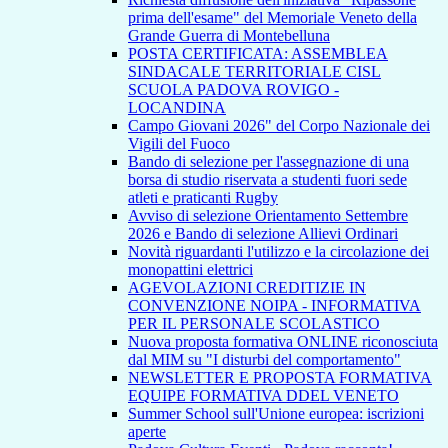
prima dell'esame" del Memoriale Veneto della
Grande Guerra di Montebelluna
POSTA CERTIFICATA: ASSEMBLEA
SINDACALE TERRITORIALE CISL
SCUOLA PADOVA ROVIGO -
LOCANDINA
Campo Giovani 2026" del Corpo Nazionale dei
Vigili del Fuoco
Bando di selezione per l'assegnazione di una
borsa di studio riservata a studenti fuori sede
atleti e praticanti Rugby
Avviso di selezione Orientamento Settembre
2026 e Bando di selezione Allievi Ordinari
Novità riguardanti l'utilizzo e la circolazione dei
monopattini elettrici
AGEVOLAZIONI CREDITIZIE IN
CONVENZIONE NOIPA - INFORMATIVA
PER IL PERSONALE SCOLASTICO
Nuova proposta formativa ONLINE riconosciuta
dal MIM su "I disturbi del comportamento"
NEWSLETTER E PROPOSTA FORMATIVA
EQUIPE FORMATIVA DDEL VENETO
Summer School sull'Unione europea: iscrizioni
aperte