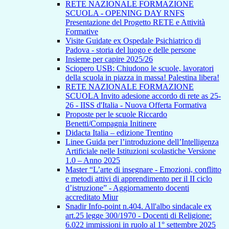
RETE NAZIONALE FORMAZIONE
SCUOLA - OPENING DAY RNFS
Presentazione del Progetto RETE e Attività
Formative
Visite Guidate ex Ospedale Psichiatrico di
Padova - storia del luogo e delle persone
Insieme per capire 2025/26
Sciopero USB: Chiudono le scuole, lavoratori
della scuola in piazza in massa! Palestina libera!
RETE NAZIONALE FORMAZIONE
SCUOLA Invito adesione accordo di rete as 25-
26 - IISS d'Italia - Nuova Offerta Formativa
Proposte per le scuole Riccardo
Benetti/Compagnia Initinere
Didacta Italia – edizione Trentino
Linee Guida per l’introduzione dell’Intelligenza
Artificiale nelle Istituzioni scolastiche Versione
1.0 – Anno 2025
Master “L’arte di insegnare - Emozioni, conflitto
e metodi attivi di apprendimento per il II ciclo
d’istruzione” - Aggiornamento docenti
accreditato Miur
Snadir Info-point n.404. All'albo sindacale ex
art.25 legge 300/1970 - Docenti di Religione:
6.022 immissioni in ruolo al 1° settembre 2025