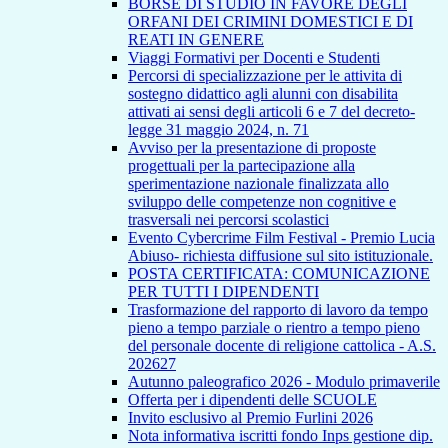
BORSE DI STUDIO IN FAVORE DEGLI
ORFANI DEI CRIMINI DOMESTICI E DI
REATI IN GENERE
Viaggi Formativi per Docenti e Studenti
Percorsi di specializzazione per le attivita di
sostegno didattico agli alunni con disabilita
attivati ai sensi degli articoli 6 e 7 del decreto-
legge 31 maggio 2024, n. 71
Avviso per la presentazione di proposte
progettuali per la partecipazione alla
sperimentazione nazionale finalizzata allo
sviluppo delle competenze non cognitive e
trasversali nei percorsi scolastici
Evento Cybercrime Film Festival - Premio Lucia
Abiuso- richiesta diffusione sul sito istituzionale.
POSTA CERTIFICATA: COMUNICAZIONE
PER TUTTI I DIPENDENTI
Trasformazione del rapporto di lavoro da tempo
pieno a tempo parziale o rientro a tempo pieno
del personale docente di religione cattolica - A.S.
202627
Autunno paleografico 2026 - Modulo primaverile
Offerta per i dipendenti delle SCUOLE
Invito esclusivo al Premio Furlini 2026
Nota informativa iscritti fondo Inps gestione dip.