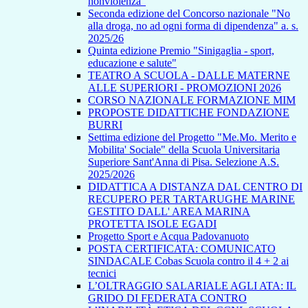
nonviolenza”
Seconda edizione del Concorso nazionale "No
alla droga, no ad ogni forma di dipendenza" a. s.
2025/26
Quinta edizione Premio "Sinigaglia - sport,
educazione e salute"
TEATRO A SCUOLA - DALLE MATERNE
ALLE SUPERIORI - PROMOZIONI 2026
CORSO NAZIONALE FORMAZIONE MIM
PROPOSTE DIDATTICHE FONDAZIONE
BURRI
Settima edizione del Progetto "Me.Mo. Merito e
Mobilita' Sociale" della Scuola Universitaria
Superiore Sant'Anna di Pisa. Selezione A.S.
2025/2026
DIDATTICA A DISTANZA DAL CENTRO DI
RECUPERO PER TARTARUGHE MARINE
GESTITO DALL' AREA MARINA
PROTETTA ISOLE EGADI
Progetto Sport e Acqua Padovanuoto
POSTA CERTIFICATA: COMUNICATO
SINDACALE Cobas Scuola contro il 4 + 2 ai
tecnici
L’OLTRAGGIO SALARIALE AGLI ATA: IL
GRIDO DI FEDERATA CONTRO