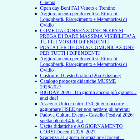
Cinema
Open day Beni FAI Veneto e Trentino
Aggiornamento per docenti su Etruschi,
Longobardi, Risorgimento e Metamorfosi di
Ovidio
COME DA CONVENZIONE NOIPA SI
PREGA DI DARE MASSIMA VISIBILITA' A
TUTTI I VOSTRI DIPENDENTI
POSTA CERTIFICATA: COMUNICAZIONE
PER TUTTI I DIPENDENTI
Aggiornamento per docenti su Etruschi,
Longobardi, Risorgimento e Metamorfosi di
Ovidio
Costruire il Gesto Grafico [26a Edizione]
Catalogo proposte didattiche MUSME
2026/2027
BIGDAY 2026 - Un giorno ancora più grande…
anzi due!
Assegno Unico: entro il 30 giugno occorre
aggiornare l'ISEE per non perdere gli arretrati
Padova Cultura Eventi - Castello Festival 2026:
spettacolo del 4 luglio
Uscite didattiche e AGGIORNAMENTO
CORSI Docenti 2026_2027
Scadenza 31 agosto Formazione Docenti –