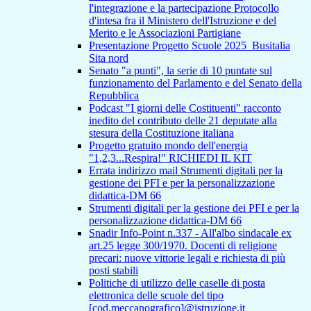
l'integrazione e la partecipazione Protocollo
d'intesa fra il Ministero dell'Istruzione e del
Merito e le Associazioni Partigiane
Presentazione Progetto Scuole 2025_Busitalia
Sita nord
Senato "a punti", la serie di 10 puntate sul
funzionamento del Parlamento e del Senato della
Repubblica
Podcast "I giorni delle Costituenti" racconto
inedito del contributo delle 21 deputate alla
stesura della Costituzione italiana
Progetto gratuito mondo dell'energia
"1,2,3...Respira!" RICHIEDI IL KIT
Errata indirizzo mail Strumenti digitali per la
gestione dei PFI e per la personalizzazione
didattica-DM 66
Strumenti digitali per la gestione dei PFI e per la
personalizzazione didattica-DM 66
Snadir Info-Point n.337 - All'albo sindacale ex
art.25 legge 300/1970. Docenti di religione
precari: nuove vittorie legali e richiesta di più
posti stabili
Politiche di utilizzo delle caselle di posta
elettronica delle scuole del tipo
[cod.meccanografico]@istruzione.it