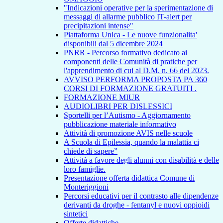
"Indicazioni operative per la sperimentazione di
messaggi di allarme pubblico IT-alert per
precipitazioni intense"
Piattaforma Unica - Le nuove funzionalita'
disponibili dal 5 dicembre 2024
PNRR - Percorso formativo dedicato ai
componenti delle Comunità di pratiche per
l'apprendimento di cui al D.M. n. 66 del 2023.
AVVISO PERFORMA PROPOSTA PA 360
CORSI DI FORMAZIONE GRATUITI .
FORMAZIONE MIUR
AUDIOLIBRI PER DISLESSICI
Sportelli per l’Autismo - Aggiornamento
pubblicazione materiale informativo
Attività di promozione AVIS nelle scuole
A Scuola di Epilessia, quando la malattia ci
chiede di sapere”
Attività a favore degli alunni con disabilità e delle
loro famiglie.
Presentazione offerta didattica Comune di
Monteriggioni
Percorsi educativi per il contrasto alle dipendenze
derivanti da droghe - fentanyl e nuovi oppioidi
sintetici
Offerte didattiche