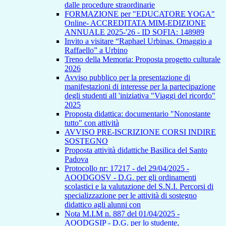
dalle procedure straordinarie
FORMAZIONE per "EDUCATORE YOGA"
Online- ACCREDITATA MIM-EDIZIONE
ANNUALE 2025-'26 - ID SOFIA: 148989
Invito a visitare “Raphael Urbinas. Omaggio a
Raffaello” a Urbino
Treno della Memoria: Proposta progetto culturale
2026
Avviso pubblico per la presentazione di
manifestazioni di interesse per la partecipazione
degli studenti all 'iniziativa "Viaggi del ricordo"
2025
Proposta didattica: documentario "Nonostante
tutto" con attività
AVVISO PRE-ISCRIZIONE CORSI INDIRE
SOSTEGNO
Proposta attività didattiche Basilica del Santo
Padova
Protocollo nr: 17217 - del 29/04/2025 -
AOODGOSV - D.G. per gli ordinamenti
scolastici e la valutazione del S.N.I. Percorsi di
specializzazione per le attività di sostegno
didattico agli alunni con
Nota M.I.M n. 887 del 01/04/2025 -
AOODGSIP - D.G. per lo studente,