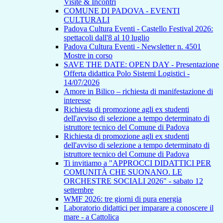
Visite & Incontri
COMUNE DI PADOVA - EVENTI
CULTURALI
Padova Cultura Eventi - Castello Festival 2026:
spettacoli dall'8 al 10 luglio
Padova Cultura Eventi - Newsletter n. 4501
Mostre in corso
SAVE THE DATE: OPEN DAY - Presentazione
Offerta didattica Polo Sistemi Logistici -
14/07/2026
Amore in Bilico – richiesta di manifestazione di
interesse
Richiesta di promozione agli ex studenti
dell'avviso di selezione a tempo determinato di
istruttore tecnico del Comune di Padova
Richiesta di promozione agli ex studenti
dell'avviso di selezione a tempo determinato di
istruttore tecnico del Comune di Padova
Ti invitiamo a "APPROCCI DIDATTICI PER
COMUNITÀ CHE SUONANO. LE
ORCHESTRE SOCIALI 2026" - sabato 12
settembre
WMF 2026: tre giorni di pura energia
Laboratorio didattici per imparare a conoscere il
mare - a Cattolica