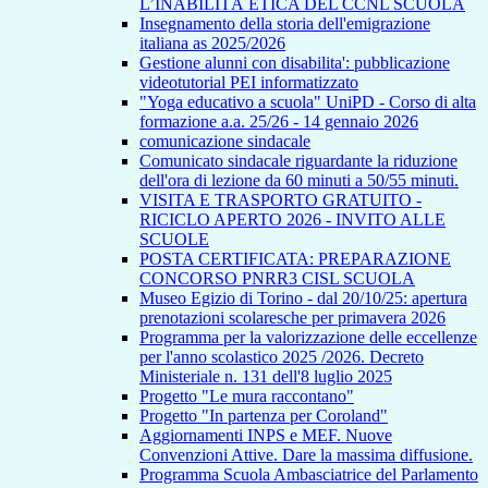
L’INABILITÀ ETICA DEL CCNL SCUOLA
Insegnamento della storia dell'emigrazione
italiana as 2025/2026
Gestione alunni con disabilita': pubblicazione
videotutorial PEI informatizzato
"Yoga educativo a scuola" UniPD - Corso di alta
formazione a.a. 25/26 - 14 gennaio 2026
comunicazione sindacale
Comunicato sindacale riguardante la riduzione
dell'ora di lezione da 60 minuti a 50/55 minuti.
VISITA E TRASPORTO GRATUITO -
RICICLO APERTO 2026 - INVITO ALLE
SCUOLE
POSTA CERTIFICATA: PREPARAZIONE
CONCORSO PNRR3 CISL SCUOLA
Museo Egizio di Torino - dal 20/10/25: apertura
prenotazioni scolaresche per primavera 2026
Programma per la valorizzazione delle eccellenze
per l'anno scolastico 2025 /2026. Decreto
Ministeriale n. 131 dell'8 luglio 2025
Progetto "Le mura raccontano"
Progetto "In partenza per Coroland"
Aggiornamenti INPS e MEF. Nuove
Convenzioni Attive. Dare la massima diffusione.
Programma Scuola Ambasciatrice del Parlamento