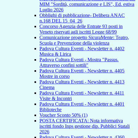
MIM "Sordità, comunicazione e LIS", Ed. estiva
Luglio 2026
Obblighi di pubblicazione- Delibera ANAC
n.168 DEL 15_04_26
Concorso Agenzia delle Entrate 93 posti in
Veneto riservati agli iscritti Legge 68/99
Comunicazione progetto SicuraMente: Teatro,
Scuola e Prevenzione della violenza
Padova Cultura Eventi - Newsletter n. 4402
Musica & Lirica
Padova Cultura Eventi - Mostra "Passus.
Attraverso confini sottili"
Padova Cultura Eventi - Newsletter n. 4405
Mostre in corso
Padova Cultura Eventi - Newsletter n. 4413
Cinema
Padova Cultura Eventi - Newsletter n. 4411
Visite & Incontri
Padova Cultura Eventi - Newsletter n. 4401
Biblioteche
Voucher Sconto 50% (1)
POSTA CERTIFICATA: Nota informativa
iscritti fondo Inps gestione dip. Pubblici Statali
2026
Padova Cultura Eventi - Newsletter n. 4360