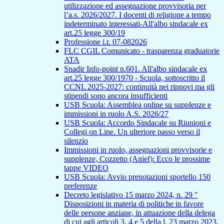
utilizzazione ed assegnazione provvisoria per
l’a.s. 2026/2027. I docenti di religione a tempo
indeterminato interessati-All'albo sindacale ex
art.25 legge 300/19
Professione i.r. 07-082026
FLC CGIL Comunicato - trasparenza graduatorie
ATA
Snadir Info-point n.601. All'albo sindacale ex
art.25 legge 300/1970 - Scuola, sottoscritto il
CCNL 2025-2027: continuità nei rinnovi ma gli
stipendi sono ancora insufficienti
USB Scuola: Assemblea online su supplenze e
immissioni in ruolo A.S. 2026/27
USB Scuola: Accordo Sindacale su Riunioni e
Collegi on Line. Un ulteriore passo verso il
silenzio
Immissioni in ruolo, assegnazioni provvisorie e
supplenze, Cozzetto (Anief): Ecco le prossime
tappe VIDEO
USB Scuola: Avvio prenotazioni sportello 150
preferenze
Decreto legislativo 15 marzo 2024, n. 29 "
Disposizioni in materia di politiche in favore
delle persone anziane, in attuazione della delega
di cui agli articoli 3, 4 e 5 della l. 23 marzo 2023,