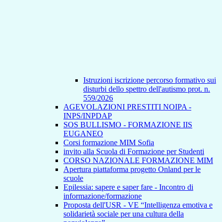
Istruzioni iscrizione percorso formativo sui
disturbi dello spettro dell'autismo prot. n.
559/2026
AGEVOLAZIONI PRESTITI NOIPA -
INPS/INPDAP
SOS BULLISMO - FORMAZIONE IIS
EUGANEO
Corsi formazione MIM Sofia
invito alla Scuola di Formazione per Studenti
CORSO NAZIONALE FORMAZIONE MIM
Apertura piattaforma progetto Onland per le
scuole
Epilessia: sapere e saper fare - Incontro di
informazione/formazione
Proposta dell'USR - VE “Intelligenza emotiva e
solidarietà sociale per una cultura della