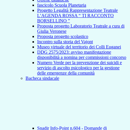
fascicolo Scuola Planetaria
Progetto Legalità Rappresentazione Teatrale
L’AGENDA ROSSA “ TI RACCONTO
BORSELLINO ”
Proposta progetto Laboratorio Teatrale a cura di
Giulia Veronese
Proposta progetto scolastico
Incontro sulla storia del Vajont
Museo virtuale del territorio dei Colli Euganei
DDG 2575/2023: avviso manifestazione
disponibilità a nomina per commissioni concorso
Numero Verde per la prevenzione dei suicidi e
servizio di ascolto psicologico per la gestione
delle emergenze della comunità
Bacheca sindacale
Snadir Info-Point n.604 - Domande di