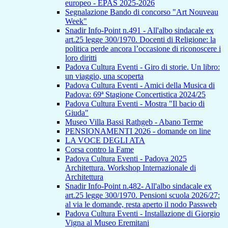
europeo - EPAS 2025-2026
Segnalazione Bando di concorso "Art Nouveau
Week"
Snadir Info-Point n.491 - All'albo sindacale ex
art.25 legge 300/1970. Docenti di Religione: la
politica perde ancora l’occasione di riconoscere i
loro diritti
Padova Cultura Eventi - Giro di storie. Un libro:
un viaggio, una scoperta
Padova Cultura Eventi - Amici della Musica di
Padova: 69ª Stagione Concertistica 2024/25
Padova Cultura Eventi - Mostra "Il bacio di
Giuda"
Museo Villa Bassi Rathgeb - Abano Terme
PENSIONAMENTI 2026 - domande on line
LA VOCE DEGLI ATA
Corsa contro la Fame
Padova Cultura Eventi - Padova 2025
Architettura. Workshop Internazionale di
Architettura
Snadir Info-Point n.482- All'albo sindacale ex
art.25 legge 300/1970. Pensioni scuola 2026/27:
al via le domande, resta aperto il nodo Passweb
Padova Cultura Eventi - Installazione di Giorgio
Vigna al Museo Eremitani