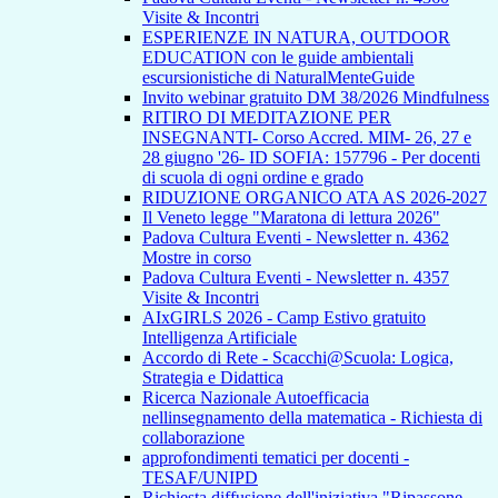
Visite & Incontri
ESPERIENZE IN NATURA, OUTDOOR
EDUCATION con le guide ambientali
escursionistiche di NaturalMenteGuide
Invito webinar gratuito DM 38/2026 Mindfulness
RITIRO DI MEDITAZIONE PER
INSEGNANTI- Corso Accred. MIM- 26, 27 e
28 giugno '26- ID SOFIA: 157796 - Per docenti
di scuola di ogni ordine e grado
RIDUZIONE ORGANICO ATA AS 2026-2027
Il Veneto legge "Maratona di lettura 2026"
Padova Cultura Eventi - Newsletter n. 4362
Mostre in corso
Padova Cultura Eventi - Newsletter n. 4357
Visite & Incontri
AIxGIRLS 2026 - Camp Estivo gratuito
Intelligenza Artificiale
Accordo di Rete - Scacchi@Scuola: Logica,
Strategia e Didattica
Ricerca Nazionale Autoefficacia
nellinsegnamento della matematica - Richiesta di
collaborazione
approfondimenti tematici per docenti -
TESAF/UNIPD
Richiesta diffusione dell'iniziativa "Ripassone