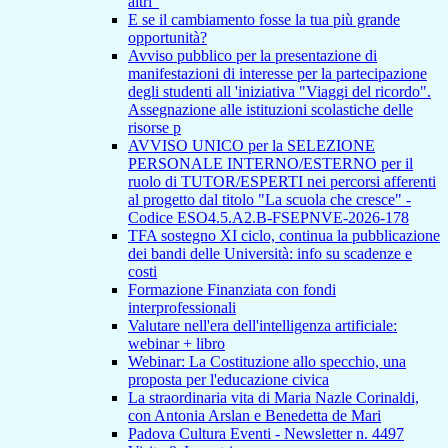
altri"
E se il cambiamento fosse la tua più grande
opportunità?
Avviso pubblico per la presentazione di
manifestazioni di interesse per la partecipazione
degli studenti all 'iniziativa "Viaggi del ricordo".
Assegnazione alle istituzioni scolastiche delle
risorse p
AVVISO UNICO per la SELEZIONE
PERSONALE INTERNO/ESTERNO per il
ruolo di TUTOR/ESPERTI nei percorsi afferenti
al progetto dal titolo "La scuola che cresce" -
Codice ESO4.5.A2.B-FSEPNVE-2026-178
TFA sostegno XI ciclo, continua la pubblicazione
dei bandi delle Università: info su scadenze e
costi
Formazione Finanziata con fondi
interprofessionali
Valutare nell'era dell'intelligenza artificiale:
webinar + libro
Webinar: La Costituzione allo specchio, una
proposta per l'educazione civica
La straordinaria vita di Maria Nazle Corinaldi,
con Antonia Arslan e Benedetta de Mari
Padova Cultura Eventi - Newsletter n. 4497