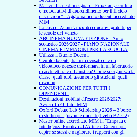
Master "L'arte di insegnare - Emozioni, conflitto
e metodi attivi di apprendimento per il II ciclo
d'istruzione" - Aggiornamento docenti accreditato
MIM
La casa di Adam”: incontri educativi gratuiti per
le scuole del Veneto
ABCINEMA NUOVA EDIZIONE - Anno
scolastico 2026/2027 - PIANO NAZIONALE
CINEMA E IMMAGINI PER LA SCUOLA
Utilizza il Buono Docenti
Gentile docente, hai mai pensato che un
videogioco potesse trasformarsi in un laboratorio
di architettura e urbanistica? Come si organizza la
classe, quali ruoli assumono gli studenti, quali
disciplin
COMUNICAZIONE PER TUTTI I
DIPENDENTI
Destinazioni mobilità all'estero 2026/2027:
Avviso 167911 del MIM
Oxford Debate Lab Scholarship 2026 – 3 borse
di studio per giovani e docenti (livello B2–C2)
Master online accreditato MIM in "Empatia e
Intelligenza Emotiva - L'Arte e il Cinema per
capire se stessi e migliorare i rapporti con gli