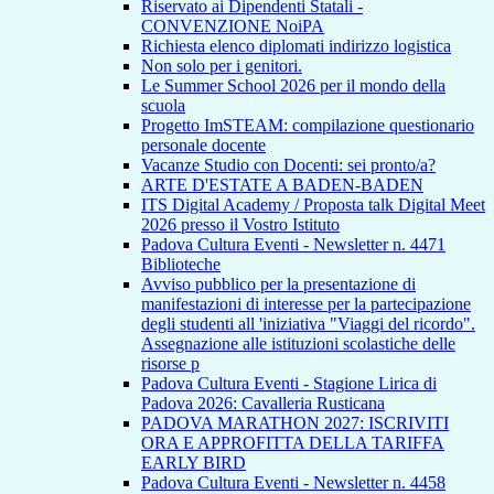
Riservato ai Dipendenti Statali -
CONVENZIONE NoiPA
Richiesta elenco diplomati indirizzo logistica
Non solo per i genitori.
Le Summer School 2026 per il mondo della
scuola
Progetto ImSTEAM: compilazione questionario
personale docente
Vacanze Studio con Docenti: sei pronto/a?
ARTE D'ESTATE A BADEN-BADEN
ITS Digital Academy / Proposta talk Digital Meet
2026 presso il Vostro Istituto
Padova Cultura Eventi - Newsletter n. 4471
Biblioteche
Avviso pubblico per la presentazione di
manifestazioni di interesse per la partecipazione
degli studenti all 'iniziativa "Viaggi del ricordo".
Assegnazione alle istituzioni scolastiche delle
risorse p
Padova Cultura Eventi - Stagione Lirica di
Padova 2026: Cavalleria Rusticana
PADOVA MARATHON 2027: ISCRIVITI
ORA E APPROFITTA DELLA TARIFFA
EARLY BIRD
Padova Cultura Eventi - Newsletter n. 4458