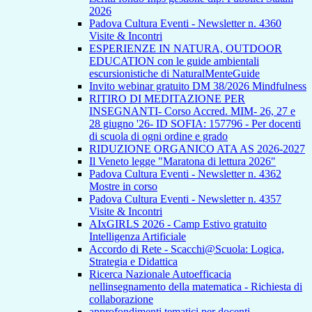
2026
Padova Cultura Eventi - Newsletter n. 4360
Visite & Incontri
ESPERIENZE IN NATURA, OUTDOOR
EDUCATION con le guide ambientali
escursionistiche di NaturalMenteGuide
Invito webinar gratuito DM 38/2026 Mindfulness
RITIRO DI MEDITAZIONE PER
INSEGNANTI- Corso Accred. MIM- 26, 27 e
28 giugno '26- ID SOFIA: 157796 - Per docenti
di scuola di ogni ordine e grado
RIDUZIONE ORGANICO ATA AS 2026-2027
Il Veneto legge "Maratona di lettura 2026"
Padova Cultura Eventi - Newsletter n. 4362
Mostre in corso
Padova Cultura Eventi - Newsletter n. 4357
Visite & Incontri
AIxGIRLS 2026 - Camp Estivo gratuito
Intelligenza Artificiale
Accordo di Rete - Scacchi@Scuola: Logica,
Strategia e Didattica
Ricerca Nazionale Autoefficacia
nellinsegnamento della matematica - Richiesta di
collaborazione
approfondimenti tematici per docenti -