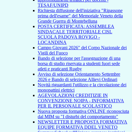
TESAF/UNIPD
Richiesta diffusione dell'iniziativa "Ripassone
prima dell'esame" del Memoriale Veneto della
Grande Guerra di Montebelluna
POSTA CERTIFICATA: ASSEMBLEA
SINDACALE TERRITORIALE CISL
SCUOLA PADOVA ROVIGO -
LOCANDINA
Campo Giovani 2026" del Corpo Nazionale dei
Vigili del Fuoco
Bando di selezione per l'assegnazione di una
borsa di studio riservata a studenti fuori sede
atleti e praticanti Rugby
Avviso di selezione Orientamento Settembre
2026 e Bando di selezione Allievi Ordinari
Novità riguardanti l'utilizzo e la circolazione dei
monopattini elettrici
AGEVOLAZIONI CREDITIZIE IN
CONVENZIONE NOIPA - INFORMATIVA
PER IL PERSONALE SCOLASTICO
Nuova proposta formativa ONLINE riconosciuta
dal MIM su "I disturbi del comportamento"
NEWSLETTER E PROPOSTA FORMATIVA
EQUIPE FORMATIVA DDEL VENETO