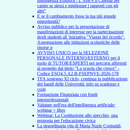
Intelligenza Emotiva - L'Arte e il Cinema per
capire se stessi e migliorare i rapporti con gli
altri"
E se il cambiamento fosse la tua più grande
opportunità?
Avviso pubblico per la presentazione di
manifestazioni di interesse per la partecipazione
degli studenti all 'iniziativa "Viaggi del ricordo".
Assegnazione alle istituzioni scolastiche delle
risorse p
AVVISO UNICO per la SELEZIONE
PERSONALE INTERNO/ESTERNO per il
ruolo di TUTOR/ESPERTI nei percorsi afferenti
al progetto dal titolo "La scuola che cresce" -
Codice ESO4.5.A2.B-FSEPNVE-2026-178
TFA sostegno XI ciclo, continua la pubblicazione
dei bandi delle Università: info su scadenze e
costi
Formazione Finanziata con fondi
interprofessionali
Valutare nell'era dell'intelligenza artificiale:
webinar + libro
Webinar: La Costituzione allo specchio, una
proposta per l'educazione civica
La straordinaria vita di Maria Nazle Corinaldi,