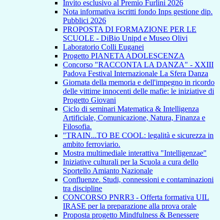
Invito esclusivo al Premio Furlini 2026
Nota informativa iscritti fondo Inps gestione dip.
Pubblici 2026
PROPOSTA DI FORMAZIONE PER LE
SCUOLE - DiBio Unipd e Museo Olivi
Laboratorio Colli Euganei
Progetto PIANETA ADOLESCENZA
Concorso "RACCONTA LA DANZA" - XXIII
Padova Festival Internazionale La Sfera Danza
Giornata della memoria e dell'impegno in ricordo
delle vittime innocenti delle mafie: le iniziative di
Progetto Giovani
Ciclo di seminari Matematica & Intelligenza
Artificiale, Comunicazione, Natura, Finanza e
Filosofia.
"TRAIN...TO BE COOL: legalità e sicurezza in
ambito ferroviario.
Mostra multimediale interattiva "Intelligenzae"
Iniziative culturali per la Scuola a cura dello
Sportello Amianto Nazionale
Confluenze. Studi, connessioni e contaminazioni
tra discipline
CONCORSO PNRR3 - Offerta formativa UIL
IRASE per la preparazione alla prova orale
Proposta progetto Mindfulness & Benessere