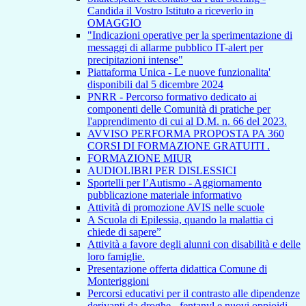
Candida il Vostro Istituto a riceverlo in
OMAGGIO
"Indicazioni operative per la sperimentazione di
messaggi di allarme pubblico IT-alert per
precipitazioni intense"
Piattaforma Unica - Le nuove funzionalita'
disponibili dal 5 dicembre 2024
PNRR - Percorso formativo dedicato ai
componenti delle Comunità di pratiche per
l'apprendimento di cui al D.M. n. 66 del 2023.
AVVISO PERFORMA PROPOSTA PA 360
CORSI DI FORMAZIONE GRATUITI .
FORMAZIONE MIUR
AUDIOLIBRI PER DISLESSICI
Sportelli per l’Autismo - Aggiornamento
pubblicazione materiale informativo
Attività di promozione AVIS nelle scuole
A Scuola di Epilessia, quando la malattia ci
chiede di sapere”
Attività a favore degli alunni con disabilità e delle
loro famiglie.
Presentazione offerta didattica Comune di
Monteriggioni
Percorsi educativi per il contrasto alle dipendenze
derivanti da droghe - fentanyl e nuovi oppioidi