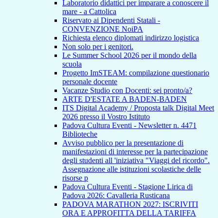
Laboratorio didattici per imparare a conoscere il
mare - a Cattolica
Riservato ai Dipendenti Statali -
CONVENZIONE NoiPA
Richiesta elenco diplomati indirizzo logistica
Non solo per i genitori.
Le Summer School 2026 per il mondo della
scuola
Progetto ImSTEAM: compilazione questionario
personale docente
Vacanze Studio con Docenti: sei pronto/a?
ARTE D'ESTATE A BADEN-BADEN
ITS Digital Academy / Proposta talk Digital Meet
2026 presso il Vostro Istituto
Padova Cultura Eventi - Newsletter n. 4471
Biblioteche
Avviso pubblico per la presentazione di
manifestazioni di interesse per la partecipazione
degli studenti all 'iniziativa "Viaggi del ricordo".
Assegnazione alle istituzioni scolastiche delle
risorse p
Padova Cultura Eventi - Stagione Lirica di
Padova 2026: Cavalleria Rusticana
PADOVA MARATHON 2027: ISCRIVITI
ORA E APPROFITTA DELLA TARIFFA