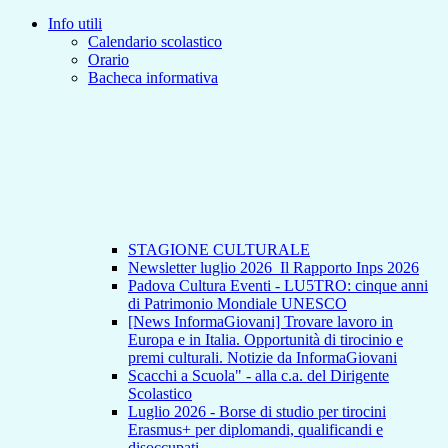
Info utili
Calendario scolastico
Orario
Bacheca informativa
STAGIONE CULTURALE
Newsletter luglio 2026_Il Rapporto Inps 2026
Padova Cultura Eventi - LU5TRO: cinque anni
di Patrimonio Mondiale UNESCO
[News InformaGiovani] Trovare lavoro in
Europa e in Italia. Opportunità di tirocinio e
premi culturali. Notizie da InformaGiovani
Scacchi a Scuola" - alla c.a. del Dirigente
Scolastico
Luglio 2026 - Borse di studio per tirocini
Erasmus+ per diplomandi, qualificandi e
disoccupati