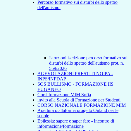
Percorso formativo sui disturbi dello spettro
dell'autismo
Istruzioni iscrizione percorso formativo sui
disturbi dello spettro dell'autismo prot. n.
559/2026
AGEVOLAZIONI PRESTITI NOIPA -
INPS/INPDAP
SOS BULLISMO - FORMAZIONE IIS
EUGANEO
Corsi formazione MIM Sofia
invito alla Scuola di Formazione per Studenti
CORSO NAZIONALE FORMAZIONE MIM
Apertura piattaforma progetto Onland per le
scuole
Epilessia: sapere e saper fare - Incontro di
informazione/formazione