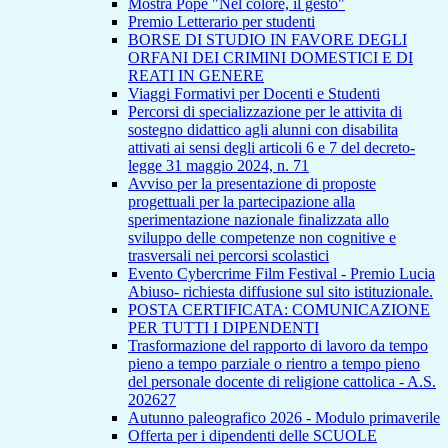
Mostra Pope "Nel colore, il gesto"
Premio Letterario per studenti
BORSE DI STUDIO IN FAVORE DEGLI
ORFANI DEI CRIMINI DOMESTICI E DI
REATI IN GENERE
Viaggi Formativi per Docenti e Studenti
Percorsi di specializzazione per le attivita di
sostegno didattico agli alunni con disabilita
attivati ai sensi degli articoli 6 e 7 del decreto-
legge 31 maggio 2024, n. 71
Avviso per la presentazione di proposte
progettuali per la partecipazione alla
sperimentazione nazionale finalizzata allo
sviluppo delle competenze non cognitive e
trasversali nei percorsi scolastici
Evento Cybercrime Film Festival - Premio Lucia
Abiuso- richiesta diffusione sul sito istituzionale.
POSTA CERTIFICATA: COMUNICAZIONE
PER TUTTI I DIPENDENTI
Trasformazione del rapporto di lavoro da tempo
pieno a tempo parziale o rientro a tempo pieno
del personale docente di religione cattolica - A.S.
202627
Autunno paleografico 2026 - Modulo primaverile
Offerta per i dipendenti delle SCUOLE