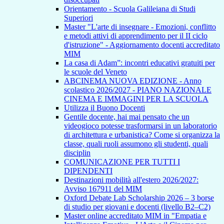
Orientamento - Scuola Galileiana di Studi
Superiori
Master "L'arte di insegnare - Emozioni, conflitto
e metodi attivi di apprendimento per il II ciclo
d'istruzione" - Aggiornamento docenti accreditato
MIM
La casa di Adam”: incontri educativi gratuiti per
le scuole del Veneto
ABCINEMA NUOVA EDIZIONE - Anno
scolastico 2026/2027 - PIANO NAZIONALE
CINEMA E IMMAGINI PER LA SCUOLA
Utilizza il Buono Docenti
Gentile docente, hai mai pensato che un
videogioco potesse trasformarsi in un laboratorio
di architettura e urbanistica? Come si organizza la
classe, quali ruoli assumono gli studenti, quali
disciplin
COMUNICAZIONE PER TUTTI I
DIPENDENTI
Destinazioni mobilità all'estero 2026/2027:
Avviso 167911 del MIM
Oxford Debate Lab Scholarship 2026 – 3 borse
di studio per giovani e docenti (livello B2–C2)
Master online accreditato MIM in "Empatia e