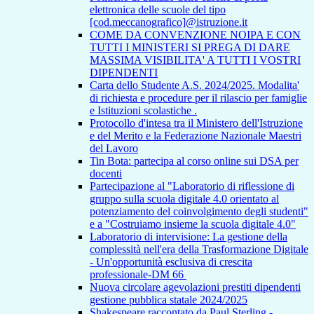
elettronica delle scuole del tipo
[cod.meccanografico]@istruzione.it
COME DA CONVENZIONE NOIPA E CON
TUTTI I MINISTERI SI PREGA DI DARE
MASSIMA VISIBILITA' A TUTTI I VOSTRI
DIPENDENTI
Carta dello Studente A.S. 2024/2025. Modalita'
di richiesta e procedure per il rilascio per famiglie
e Istituzioni scolastiche .
Protocollo d'intesa tra il Ministero dell'Istruzione
e del Merito e la Federazione Nazionale Maestri
del Lavoro
Tin Bota: partecipa al corso online sui DSA per
docenti
Partecipazione al "Laboratorio di riflessione di
gruppo sulla scuola digitale 4.0 orientato al
potenziamento del coinvolgimento degli studenti"
e a "Costruiamo insieme la scuola digitale 4.0"
Laboratorio di intervisione: La gestione della
complessità nell'era della Trasformazione Digitale
- Un'opportunità esclusiva di crescita
professionale-DM 66
Nuova circolare agevolazioni prestiti dipendenti
gestione pubblica statale 2024/2025
Shakespeare raccontato da Paul Sterling -