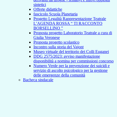
sintetici
Offerte didattiche
fascicolo Scuola Planetaria
Progetto Legalità Rappresentazione Teatrale
L’AGENDA ROSSA “ TI RACCONTO
BORSELLINO ”
Proposta progetto Laboratorio Teatrale a cura di
Giulia Veronese
Proposta progetto scolastico
Incontro sulla storia del Vajont
Museo virtuale del territorio dei Colli Euganei
DDG 2575/2023: avviso manifestazione
disponibilità a nomina per commissioni concorso
Numero Verde per la prevenzione dei suicidi e
servizio di ascolto psicologico per la gestione
delle emergenze della comunità
Bacheca sindacale