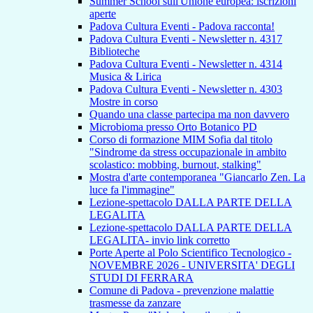
Summer School sull'Unione europea: iscrizioni
aperte
Padova Cultura Eventi - Padova racconta!
Padova Cultura Eventi - Newsletter n. 4317
Biblioteche
Padova Cultura Eventi - Newsletter n. 4314
Musica & Lirica
Padova Cultura Eventi - Newsletter n. 4303
Mostre in corso
Quando una classe partecipa ma non davvero
Microbioma presso Orto Botanico PD
Corso di formazione MIM Sofia dal titolo
"Sindrome da stress occupazionale in ambito
scolastico: mobbing, burnout, stalking"
Mostra d'arte contemporanea "Giancarlo Zen. La
luce fa l'immagine"
Lezione-spettacolo DALLA PARTE DELLA
LEGALITA
Lezione-spettacolo DALLA PARTE DELLA
LEGALITA- invio link corretto
Porte Aperte al Polo Scientifico Tecnologico -
NOVEMBRE 2026 - UNIVERSITA' DEGLI
STUDI DI FERRARA
Comune di Padova - prevenzione malattie
trasmesse da zanzare