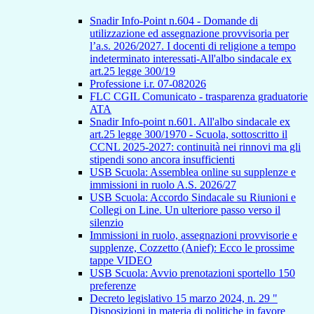
Snadir Info-Point n.604 - Domande di
utilizzazione ed assegnazione provvisoria per
l’a.s. 2026/2027. I docenti di religione a tempo
indeterminato interessati-All'albo sindacale ex
art.25 legge 300/19
Professione i.r. 07-082026
FLC CGIL Comunicato - trasparenza graduatorie
ATA
Snadir Info-point n.601. All'albo sindacale ex
art.25 legge 300/1970 - Scuola, sottoscritto il
CCNL 2025-2027: continuità nei rinnovi ma gli
stipendi sono ancora insufficienti
USB Scuola: Assemblea online su supplenze e
immissioni in ruolo A.S. 2026/27
USB Scuola: Accordo Sindacale su Riunioni e
Collegi on Line. Un ulteriore passo verso il
silenzio
Immissioni in ruolo, assegnazioni provvisorie e
supplenze, Cozzetto (Anief): Ecco le prossime
tappe VIDEO
USB Scuola: Avvio prenotazioni sportello 150
preferenze
Decreto legislativo 15 marzo 2024, n. 29 "
Disposizioni in materia di politiche in favore