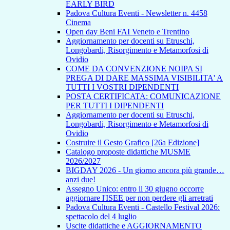
EARLY BIRD
Padova Cultura Eventi - Newsletter n. 4458
Cinema
Open day Beni FAI Veneto e Trentino
Aggiornamento per docenti su Etruschi,
Longobardi, Risorgimento e Metamorfosi di
Ovidio
COME DA CONVENZIONE NOIPA SI
PREGA DI DARE MASSIMA VISIBILITA' A
TUTTI I VOSTRI DIPENDENTI
POSTA CERTIFICATA: COMUNICAZIONE
PER TUTTI I DIPENDENTI
Aggiornamento per docenti su Etruschi,
Longobardi, Risorgimento e Metamorfosi di
Ovidio
Costruire il Gesto Grafico [26a Edizione]
Catalogo proposte didattiche MUSME
2026/2027
BIGDAY 2026 - Un giorno ancora più grande…
anzi due!
Assegno Unico: entro il 30 giugno occorre
aggiornare l'ISEE per non perdere gli arretrati
Padova Cultura Eventi - Castello Festival 2026:
spettacolo del 4 luglio
Uscite didattiche e AGGIORNAMENTO