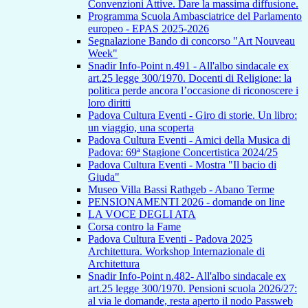
Convenzioni Attive. Dare la massima diffusione.
Programma Scuola Ambasciatrice del Parlamento
europeo - EPAS 2025-2026
Segnalazione Bando di concorso "Art Nouveau
Week"
Snadir Info-Point n.491 - All'albo sindacale ex
art.25 legge 300/1970. Docenti di Religione: la
politica perde ancora l’occasione di riconoscere i
loro diritti
Padova Cultura Eventi - Giro di storie. Un libro:
un viaggio, una scoperta
Padova Cultura Eventi - Amici della Musica di
Padova: 69ª Stagione Concertistica 2024/25
Padova Cultura Eventi - Mostra "Il bacio di
Giuda"
Museo Villa Bassi Rathgeb - Abano Terme
PENSIONAMENTI 2026 - domande on line
LA VOCE DEGLI ATA
Corsa contro la Fame
Padova Cultura Eventi - Padova 2025
Architettura. Workshop Internazionale di
Architettura
Snadir Info-Point n.482- All'albo sindacale ex
art.25 legge 300/1970. Pensioni scuola 2026/27:
al via le domande, resta aperto il nodo Passweb