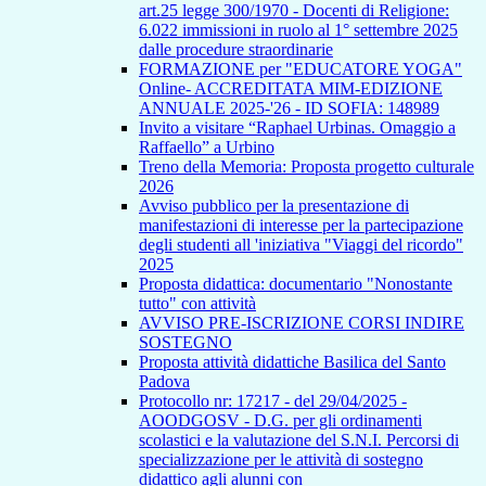
art.25 legge 300/1970 - Docenti di Religione:
6.022 immissioni in ruolo al 1° settembre 2025
dalle procedure straordinarie
FORMAZIONE per "EDUCATORE YOGA"
Online- ACCREDITATA MIM-EDIZIONE
ANNUALE 2025-'26 - ID SOFIA: 148989
Invito a visitare “Raphael Urbinas. Omaggio a
Raffaello” a Urbino
Treno della Memoria: Proposta progetto culturale
2026
Avviso pubblico per la presentazione di
manifestazioni di interesse per la partecipazione
degli studenti all 'iniziativa "Viaggi del ricordo"
2025
Proposta didattica: documentario "Nonostante
tutto" con attività
AVVISO PRE-ISCRIZIONE CORSI INDIRE
SOSTEGNO
Proposta attività didattiche Basilica del Santo
Padova
Protocollo nr: 17217 - del 29/04/2025 -
AOODGOSV - D.G. per gli ordinamenti
scolastici e la valutazione del S.N.I. Percorsi di
specializzazione per le attività di sostegno
didattico agli alunni con