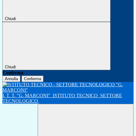
Chiudi
Chiudi
Conferma
Annulla
Conferma
I. T. T. "G. MARCONI"
ISTITUTO TECNICO
SETTORE
TECNOLOGICO