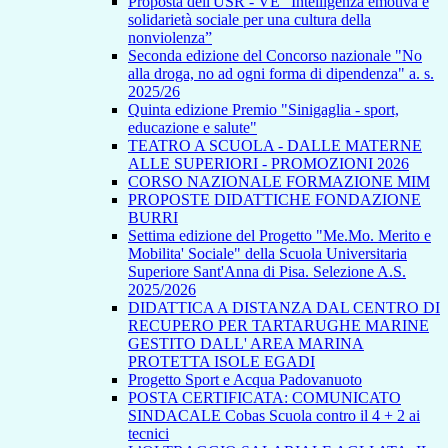
Proposta dell'USR - VE “Intelligenza emotiva e
solidarietà sociale per una cultura della
nonviolenza”
Seconda edizione del Concorso nazionale "No
alla droga, no ad ogni forma di dipendenza" a. s.
2025/26
Quinta edizione Premio "Sinigaglia - sport,
educazione e salute"
TEATRO A SCUOLA - DALLE MATERNE
ALLE SUPERIORI - PROMOZIONI 2026
CORSO NAZIONALE FORMAZIONE MIM
PROPOSTE DIDATTICHE FONDAZIONE
BURRI
Settima edizione del Progetto "Me.Mo. Merito e
Mobilita' Sociale" della Scuola Universitaria
Superiore Sant'Anna di Pisa. Selezione A.S.
2025/2026
DIDATTICA A DISTANZA DAL CENTRO DI
RECUPERO PER TARTARUGHE MARINE
GESTITO DALL' AREA MARINA
PROTETTA ISOLE EGADI
Progetto Sport e Acqua Padovanuoto
POSTA CERTIFICATA: COMUNICATO
SINDACALE Cobas Scuola contro il 4 + 2 ai
tecnici