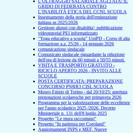
L’OLTRAGGIO SALARIALE AGLI ATA: IL
GRIDO DI FEDERATA CONTRO
L’INABILITÀ ETICA DEL CCNL SCUOLA
Insegnamento della storia dell'emigrazione
italiana as 2025/2026
Gestione alunni con disabilita': pubblicazione
videotutorial PEI informatizzato
"Yoga educativo a scuola" UniPD - Corso di alta
formazione a.a. 25/26 - 14 gennaio 2026
comunicazione sindacale
Comunicato sindacale riguardante la riduzione
dell'ora di lezione da 60 minuti a 50/55 minuti.
VISITA E TRASPORTO GRATUITO -
RICICLO APERTO 2026 - INVITO ALLE
SCUOLE
POSTA CERTIFICATA: PREPARAZIONE
CONCORSO PNRR3 CISL SCUOLA
Museo Egizio di Torino - dal 20/10/25: apertura
prenotazioni scolaresche per primavera 2026
Programma per la valorizzazione delle eccellenze
per l'anno scolastico 2025 /2026. Decreto
Ministeriale n. 131 dell'8 luglio 2025
Progetto "Le mura raccontano"
Progetto "In partenza per Coroland"
Aggiornamenti INPS e MEF. Nuove