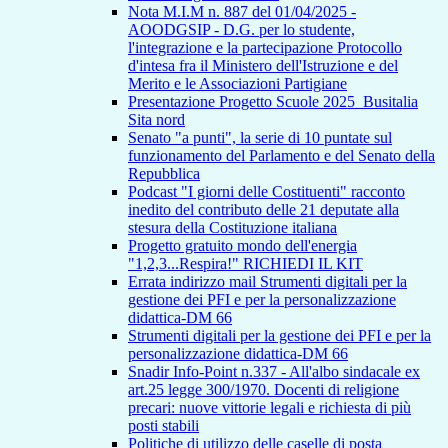
Nota M.I.M n. 887 del 01/04/2025 -
AOODGSIP - D.G. per lo studente,
l'integrazione e la partecipazione Protocollo
d'intesa fra il Ministero dell'Istruzione e del
Merito e le Associazioni Partigiane
Presentazione Progetto Scuole 2025_Busitalia
Sita nord
Senato "a punti", la serie di 10 puntate sul
funzionamento del Parlamento e del Senato della
Repubblica
Podcast "I giorni delle Costituenti" racconto
inedito del contributo delle 21 deputate alla
stesura della Costituzione italiana
Progetto gratuito mondo dell'energia
"1,2,3...Respira!" RICHIEDI IL KIT
Errata indirizzo mail Strumenti digitali per la
gestione dei PFI e per la personalizzazione
didattica-DM 66
Strumenti digitali per la gestione dei PFI e per la
personalizzazione didattica-DM 66
Snadir Info-Point n.337 - All'albo sindacale ex
art.25 legge 300/1970. Docenti di religione
precari: nuove vittorie legali e richiesta di più
posti stabili
Politiche di utilizzo delle caselle di posta