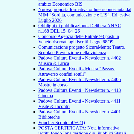
ambito Economico BIS
Nuova proposta formativa online riconosciuta dal
MIM "Sordità, comunicazione e LIS", Ed. estiva
Luglio 2026
Obblighi di pubblicazione- Delibera ANAC
n.168 DEL 15_04_26
Concorso Agenzia delle Entrate 93 posti in
Veneto riservati agli iscritti Legge 68/99
Comunicazione progetto SicuraMente: Teatro,
Scuola e Prevenzione della violenza
Padova Cultura Eventi - Newsletter n. 4402
Musica & Lirica
Padova Cultura Eventi - Mostra "Passus.
Attraverso confini sottili"
Padova Cultura Eventi - Newsletter n. 4405
Mostre in corso
Padova Cultura Eventi - Newsletter n. 4413
Cinema
Padova Cultura Eventi - Newsletter n. 4411
Visite & Incontri
Padova Cultura Eventi - Newsletter n. 4401
Biblioteche
Voucher Sconto 50% (1)
POSTA CERTIFICATA: Nota informativa
iscritti fondo Inps gestione dip. Pubblici Statali