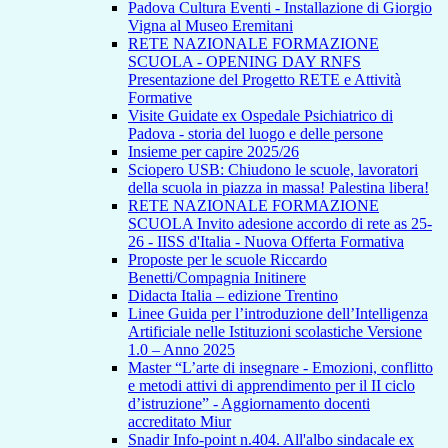
Padova Cultura Eventi - Installazione di Giorgio
Vigna al Museo Eremitani
RETE NAZIONALE FORMAZIONE
SCUOLA - OPENING DAY RNFS
Presentazione del Progetto RETE e Attività
Formative
Visite Guidate ex Ospedale Psichiatrico di
Padova - storia del luogo e delle persone
Insieme per capire 2025/26
Sciopero USB: Chiudono le scuole, lavoratori
della scuola in piazza in massa! Palestina libera!
RETE NAZIONALE FORMAZIONE
SCUOLA Invito adesione accordo di rete as 25-
26 - IISS d'Italia - Nuova Offerta Formativa
Proposte per le scuole Riccardo
Benetti/Compagnia Initinere
Didacta Italia – edizione Trentino
Linee Guida per l’introduzione dell’Intelligenza
Artificiale nelle Istituzioni scolastiche Versione
1.0 – Anno 2025
Master “L’arte di insegnare - Emozioni, conflitto
e metodi attivi di apprendimento per il II ciclo
d’istruzione” - Aggiornamento docenti
accreditato Miur
Snadir Info-point n.404. All'albo sindacale ex