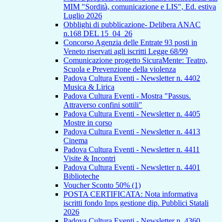
MIM "Sordità, comunicazione e LIS", Ed. estiva
Luglio 2026
Obblighi di pubblicazione- Delibera ANAC
n.168 DEL 15_04_26
Concorso Agenzia delle Entrate 93 posti in
Veneto riservati agli iscritti Legge 68/99
Comunicazione progetto SicuraMente: Teatro,
Scuola e Prevenzione della violenza
Padova Cultura Eventi - Newsletter n. 4402
Musica & Lirica
Padova Cultura Eventi - Mostra "Passus.
Attraverso confini sottili"
Padova Cultura Eventi - Newsletter n. 4405
Mostre in corso
Padova Cultura Eventi - Newsletter n. 4413
Cinema
Padova Cultura Eventi - Newsletter n. 4411
Visite & Incontri
Padova Cultura Eventi - Newsletter n. 4401
Biblioteche
Voucher Sconto 50% (1)
POSTA CERTIFICATA: Nota informativa
iscritti fondo Inps gestione dip. Pubblici Statali
2026
Padova Cultura Eventi - Newsletter n. 4360