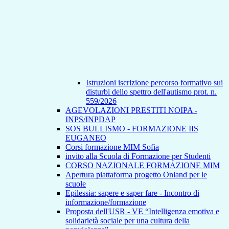
Istruzioni iscrizione percorso formativo sui
disturbi dello spettro dell'autismo prot. n.
559/2026
AGEVOLAZIONI PRESTITI NOIPA -
INPS/INPDAP
SOS BULLISMO - FORMAZIONE IIS
EUGANEO
Corsi formazione MIM Sofia
invito alla Scuola di Formazione per Studenti
CORSO NAZIONALE FORMAZIONE MIM
Apertura piattaforma progetto Onland per le
scuole
Epilessia: sapere e saper fare - Incontro di
informazione/formazione
Proposta dell'USR - VE “Intelligenza emotiva e
solidarietà sociale per una cultura della