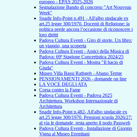
europeo - EPAS 2025-2026
Segnalazione Bando di concorso "Art Nouveau
Week"
Snadir Info-Point n.491 - All'albo sindacale ex
art.25 legge 300/1970. Docenti di Religione: la
politica perde ancora l’occasione di riconoscere i
loro diritti
Padova Cultura Eventi - Giro di storie. Un libro:
un viaggio, una scoperta
Padova Cultura Eventi - Amici della Musica di
Padova: 69ª Stagione Concertistica 2024/25
Padova Cultura Eventi - Mostra "Il bacio di
Giuda"
Museo Villa Bassi Rathgeb - Abano Terme
PENSIONAMENTI 2026 - domande on line
LA VOCE DEGLI ATA
Corsa contro la Fame
Padova Cultura Eventi - Padova 2025
Architettura. Workshop Internazionale di
Architettura
Snadir Info-Point n.482- All'albo sindacale ex
art.25 legge 300/1970. Pensioni scuola 2026/27:
al via le domande, resta aperto il nodo Passweb
Padova Cultura Eventi - Installazione di Giorgio
Vigna al Museo Eremitani