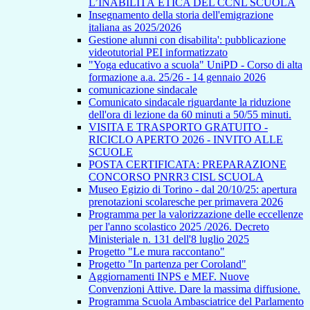
L’INABILITÀ ETICA DEL CCNL SCUOLA
Insegnamento della storia dell'emigrazione
italiana as 2025/2026
Gestione alunni con disabilita': pubblicazione
videotutorial PEI informatizzato
"Yoga educativo a scuola" UniPD - Corso di alta
formazione a.a. 25/26 - 14 gennaio 2026
comunicazione sindacale
Comunicato sindacale riguardante la riduzione
dell'ora di lezione da 60 minuti a 50/55 minuti.
VISITA E TRASPORTO GRATUITO -
RICICLO APERTO 2026 - INVITO ALLE
SCUOLE
POSTA CERTIFICATA: PREPARAZIONE
CONCORSO PNRR3 CISL SCUOLA
Museo Egizio di Torino - dal 20/10/25: apertura
prenotazioni scolaresche per primavera 2026
Programma per la valorizzazione delle eccellenze
per l'anno scolastico 2025 /2026. Decreto
Ministeriale n. 131 dell'8 luglio 2025
Progetto "Le mura raccontano"
Progetto "In partenza per Coroland"
Aggiornamenti INPS e MEF. Nuove
Convenzioni Attive. Dare la massima diffusione.
Programma Scuola Ambasciatrice del Parlamento