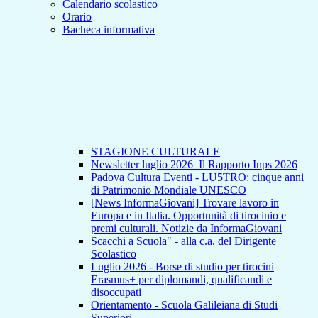
Calendario scolastico
Orario
Bacheca informativa
STAGIONE CULTURALE
Newsletter luglio 2026_Il Rapporto Inps 2026
Padova Cultura Eventi - LU5TRO: cinque anni
di Patrimonio Mondiale UNESCO
[News InformaGiovani] Trovare lavoro in
Europa e in Italia. Opportunità di tirocinio e
premi culturali. Notizie da InformaGiovani
Scacchi a Scuola" - alla c.a. del Dirigente
Scolastico
Luglio 2026 - Borse di studio per tirocini
Erasmus+ per diplomandi, qualificandi e
disoccupati
Orientamento - Scuola Galileiana di Studi
Superiori