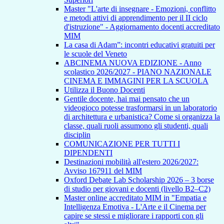
Master "L'arte di insegnare - Emozioni, conflitto
e metodi attivi di apprendimento per il II ciclo
d'istruzione" - Aggiornamento docenti accreditato
MIM
La casa di Adam”: incontri educativi gratuiti per
le scuole del Veneto
ABCINEMA NUOVA EDIZIONE - Anno
scolastico 2026/2027 - PIANO NAZIONALE
CINEMA E IMMAGINI PER LA SCUOLA
Utilizza il Buono Docenti
Gentile docente, hai mai pensato che un
videogioco potesse trasformarsi in un laboratorio
di architettura e urbanistica? Come si organizza la
classe, quali ruoli assumono gli studenti, quali
disciplin
COMUNICAZIONE PER TUTTI I
DIPENDENTI
Destinazioni mobilità all'estero 2026/2027:
Avviso 167911 del MIM
Oxford Debate Lab Scholarship 2026 – 3 borse
di studio per giovani e docenti (livello B2–C2)
Master online accreditato MIM in "Empatia e
Intelligenza Emotiva - L'Arte e il Cinema per
capire se stessi e migliorare i rapporti con gli