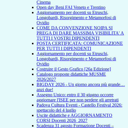
Cinema
Open day Beni FAI Veneto e Trentino
Aggiornamento per docenti su Etruschi,
Longobardi, Risorgimento e Metamorfosi di
Ovidio
COME DA CONVENZIONE NOIPA SI
PREGA DI DARE MASSIMA VISIBILITA' A
TUTTI I VOSTRI DIPENDENTI
POSTA CERTIFICATA: COMUNICAZIONE
PER TUTTI I DIPENDENTI
Aggiornamento per docenti su Etruschi,
Longobardi, Risorgimento e Metamorfosi di
Ovidio
Costruire il Gesto Grafico [26a Edizione]
Catalogo proposte didattiche MUSME
2026/2027
BIGDAY 2026 - Un giorno ancora più grande…
anzi due!
Assegno Unico: entro il 30 giugno occorre
aggiornare l'ISEE per non perdere gli arretrati
Padova Cultura Eventi - Castello Festival 2026:
spettacolo del 4 luglio
Uscite didattiche e AGGIORNAMENTO
CORSI Docenti 2026_2027
Scadenza 31 agosto Formazione Docenti –