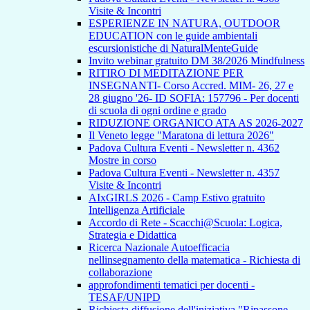
Visite & Incontri
ESPERIENZE IN NATURA, OUTDOOR
EDUCATION con le guide ambientali
escursionistiche di NaturalMenteGuide
Invito webinar gratuito DM 38/2026 Mindfulness
RITIRO DI MEDITAZIONE PER
INSEGNANTI- Corso Accred. MIM- 26, 27 e
28 giugno '26- ID SOFIA: 157796 - Per docenti
di scuola di ogni ordine e grado
RIDUZIONE ORGANICO ATA AS 2026-2027
Il Veneto legge "Maratona di lettura 2026"
Padova Cultura Eventi - Newsletter n. 4362
Mostre in corso
Padova Cultura Eventi - Newsletter n. 4357
Visite & Incontri
AIxGIRLS 2026 - Camp Estivo gratuito
Intelligenza Artificiale
Accordo di Rete - Scacchi@Scuola: Logica,
Strategia e Didattica
Ricerca Nazionale Autoefficacia
nellinsegnamento della matematica - Richiesta di
collaborazione
approfondimenti tematici per docenti -
TESAF/UNIPD
Richiesta diffusione dell'iniziativa "Ripassone