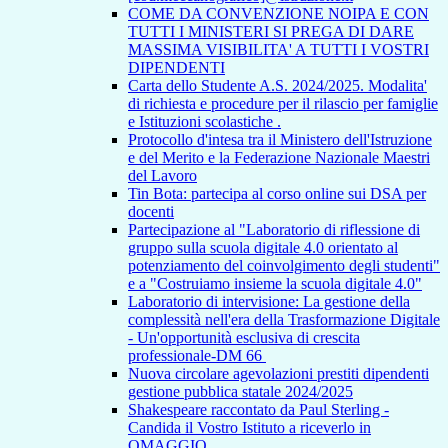
COME DA CONVENZIONE NOIPA E CON
TUTTI I MINISTERI SI PREGA DI DARE
MASSIMA VISIBILITA' A TUTTI I VOSTRI
DIPENDENTI
Carta dello Studente A.S. 2024/2025. Modalita'
di richiesta e procedure per il rilascio per famiglie
e Istituzioni scolastiche .
Protocollo d'intesa tra il Ministero dell'Istruzione
e del Merito e la Federazione Nazionale Maestri
del Lavoro
Tin Bota: partecipa al corso online sui DSA per
docenti
Partecipazione al "Laboratorio di riflessione di
gruppo sulla scuola digitale 4.0 orientato al
potenziamento del coinvolgimento degli studenti"
e a "Costruiamo insieme la scuola digitale 4.0"
Laboratorio di intervisione: La gestione della
complessità nell'era della Trasformazione Digitale
- Un'opportunità esclusiva di crescita
professionale-DM 66
Nuova circolare agevolazioni prestiti dipendenti
gestione pubblica statale 2024/2025
Shakespeare raccontato da Paul Sterling -
Candida il Vostro Istituto a riceverlo in
OMAGGIO