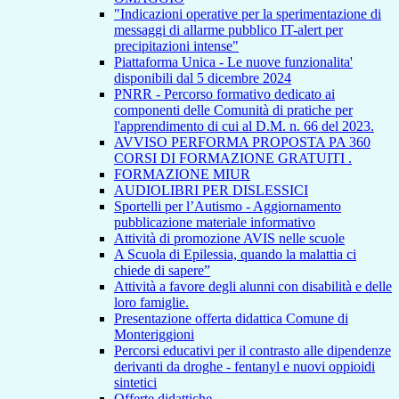
"Indicazioni operative per la sperimentazione di
messaggi di allarme pubblico IT-alert per
precipitazioni intense"
Piattaforma Unica - Le nuove funzionalita'
disponibili dal 5 dicembre 2024
PNRR - Percorso formativo dedicato ai
componenti delle Comunità di pratiche per
l'apprendimento di cui al D.M. n. 66 del 2023.
AVVISO PERFORMA PROPOSTA PA 360
CORSI DI FORMAZIONE GRATUITI .
FORMAZIONE MIUR
AUDIOLIBRI PER DISLESSICI
Sportelli per l’Autismo - Aggiornamento
pubblicazione materiale informativo
Attività di promozione AVIS nelle scuole
A Scuola di Epilessia, quando la malattia ci
chiede di sapere”
Attività a favore degli alunni con disabilità e delle
loro famiglie.
Presentazione offerta didattica Comune di
Monteriggioni
Percorsi educativi per il contrasto alle dipendenze
derivanti da droghe - fentanyl e nuovi oppioidi
sintetici
Offerte didattiche