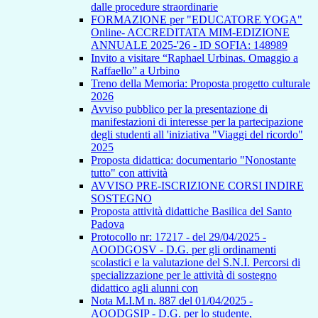
dalle procedure straordinarie
FORMAZIONE per "EDUCATORE YOGA"
Online- ACCREDITATA MIM-EDIZIONE
ANNUALE 2025-'26 - ID SOFIA: 148989
Invito a visitare “Raphael Urbinas. Omaggio a
Raffaello” a Urbino
Treno della Memoria: Proposta progetto culturale
2026
Avviso pubblico per la presentazione di
manifestazioni di interesse per la partecipazione
degli studenti all 'iniziativa "Viaggi del ricordo"
2025
Proposta didattica: documentario "Nonostante
tutto" con attività
AVVISO PRE-ISCRIZIONE CORSI INDIRE
SOSTEGNO
Proposta attività didattiche Basilica del Santo
Padova
Protocollo nr: 17217 - del 29/04/2025 -
AOODGOSV - D.G. per gli ordinamenti
scolastici e la valutazione del S.N.I. Percorsi di
specializzazione per le attività di sostegno
didattico agli alunni con
Nota M.I.M n. 887 del 01/04/2025 -
AOODGSIP - D.G. per lo studente,