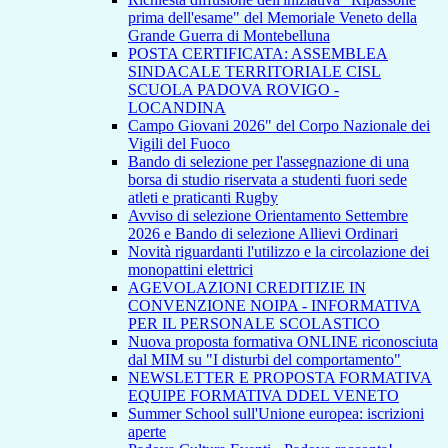
prima dell'esame" del Memoriale Veneto della
Grande Guerra di Montebelluna
POSTA CERTIFICATA: ASSEMBLEA
SINDACALE TERRITORIALE CISL
SCUOLA PADOVA ROVIGO -
LOCANDINA
Campo Giovani 2026" del Corpo Nazionale dei
Vigili del Fuoco
Bando di selezione per l'assegnazione di una
borsa di studio riservata a studenti fuori sede
atleti e praticanti Rugby
Avviso di selezione Orientamento Settembre
2026 e Bando di selezione Allievi Ordinari
Novità riguardanti l'utilizzo e la circolazione dei
monopattini elettrici
AGEVOLAZIONI CREDITIZIE IN
CONVENZIONE NOIPA - INFORMATIVA
PER IL PERSONALE SCOLASTICO
Nuova proposta formativa ONLINE riconosciuta
dal MIM su "I disturbi del comportamento"
NEWSLETTER E PROPOSTA FORMATIVA
EQUIPE FORMATIVA DDEL VENETO
Summer School sull'Unione europea: iscrizioni
aperte