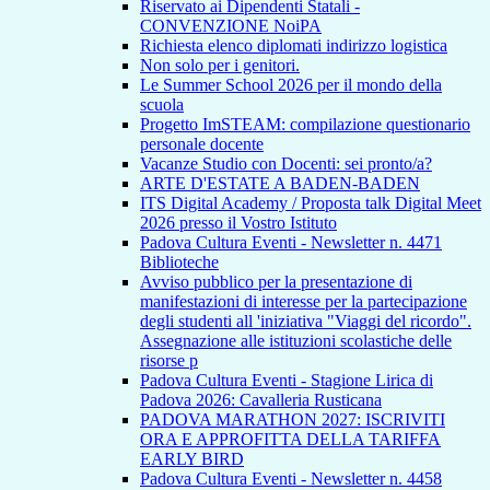
Riservato ai Dipendenti Statali -
CONVENZIONE NoiPA
Richiesta elenco diplomati indirizzo logistica
Non solo per i genitori.
Le Summer School 2026 per il mondo della
scuola
Progetto ImSTEAM: compilazione questionario
personale docente
Vacanze Studio con Docenti: sei pronto/a?
ARTE D'ESTATE A BADEN-BADEN
ITS Digital Academy / Proposta talk Digital Meet
2026 presso il Vostro Istituto
Padova Cultura Eventi - Newsletter n. 4471
Biblioteche
Avviso pubblico per la presentazione di
manifestazioni di interesse per la partecipazione
degli studenti all 'iniziativa "Viaggi del ricordo".
Assegnazione alle istituzioni scolastiche delle
risorse p
Padova Cultura Eventi - Stagione Lirica di
Padova 2026: Cavalleria Rusticana
PADOVA MARATHON 2027: ISCRIVITI
ORA E APPROFITTA DELLA TARIFFA
EARLY BIRD
Padova Cultura Eventi - Newsletter n. 4458