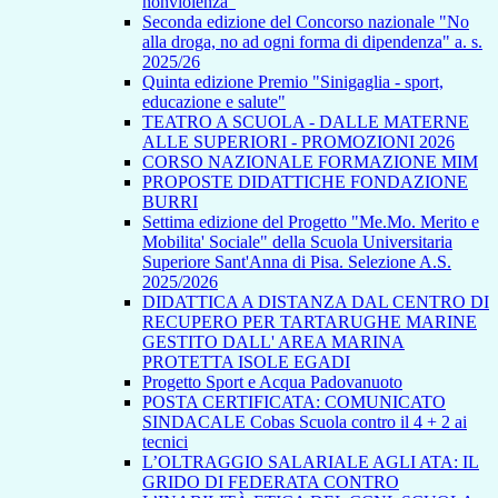
nonviolenza”
Seconda edizione del Concorso nazionale "No
alla droga, no ad ogni forma di dipendenza" a. s.
2025/26
Quinta edizione Premio "Sinigaglia - sport,
educazione e salute"
TEATRO A SCUOLA - DALLE MATERNE
ALLE SUPERIORI - PROMOZIONI 2026
CORSO NAZIONALE FORMAZIONE MIM
PROPOSTE DIDATTICHE FONDAZIONE
BURRI
Settima edizione del Progetto "Me.Mo. Merito e
Mobilita' Sociale" della Scuola Universitaria
Superiore Sant'Anna di Pisa. Selezione A.S.
2025/2026
DIDATTICA A DISTANZA DAL CENTRO DI
RECUPERO PER TARTARUGHE MARINE
GESTITO DALL' AREA MARINA
PROTETTA ISOLE EGADI
Progetto Sport e Acqua Padovanuoto
POSTA CERTIFICATA: COMUNICATO
SINDACALE Cobas Scuola contro il 4 + 2 ai
tecnici
L’OLTRAGGIO SALARIALE AGLI ATA: IL
GRIDO DI FEDERATA CONTRO