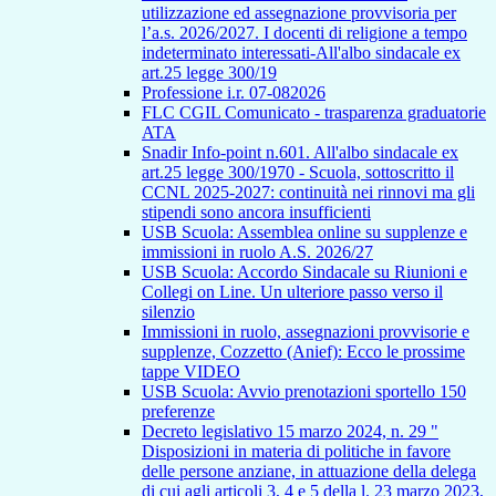
utilizzazione ed assegnazione provvisoria per
l’a.s. 2026/2027. I docenti di religione a tempo
indeterminato interessati-All'albo sindacale ex
art.25 legge 300/19
Professione i.r. 07-082026
FLC CGIL Comunicato - trasparenza graduatorie
ATA
Snadir Info-point n.601. All'albo sindacale ex
art.25 legge 300/1970 - Scuola, sottoscritto il
CCNL 2025-2027: continuità nei rinnovi ma gli
stipendi sono ancora insufficienti
USB Scuola: Assemblea online su supplenze e
immissioni in ruolo A.S. 2026/27
USB Scuola: Accordo Sindacale su Riunioni e
Collegi on Line. Un ulteriore passo verso il
silenzio
Immissioni in ruolo, assegnazioni provvisorie e
supplenze, Cozzetto (Anief): Ecco le prossime
tappe VIDEO
USB Scuola: Avvio prenotazioni sportello 150
preferenze
Decreto legislativo 15 marzo 2024, n. 29 "
Disposizioni in materia di politiche in favore
delle persone anziane, in attuazione della delega
di cui agli articoli 3, 4 e 5 della l. 23 marzo 2023,