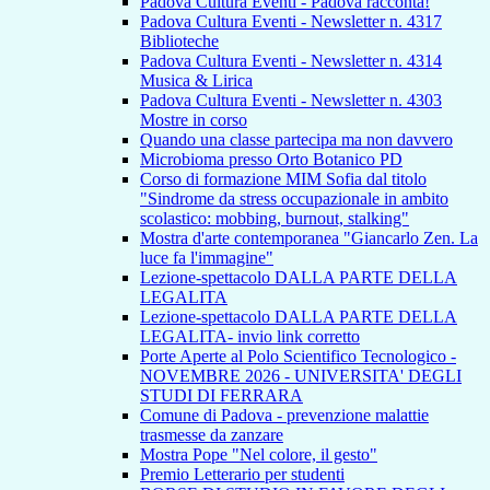
Padova Cultura Eventi - Padova racconta!
Padova Cultura Eventi - Newsletter n. 4317
Biblioteche
Padova Cultura Eventi - Newsletter n. 4314
Musica & Lirica
Padova Cultura Eventi - Newsletter n. 4303
Mostre in corso
Quando una classe partecipa ma non davvero
Microbioma presso Orto Botanico PD
Corso di formazione MIM Sofia dal titolo
"Sindrome da stress occupazionale in ambito
scolastico: mobbing, burnout, stalking"
Mostra d'arte contemporanea "Giancarlo Zen. La
luce fa l'immagine"
Lezione-spettacolo DALLA PARTE DELLA
LEGALITA
Lezione-spettacolo DALLA PARTE DELLA
LEGALITA- invio link corretto
Porte Aperte al Polo Scientifico Tecnologico -
NOVEMBRE 2026 - UNIVERSITA' DEGLI
STUDI DI FERRARA
Comune di Padova - prevenzione malattie
trasmesse da zanzare
Mostra Pope "Nel colore, il gesto"
Premio Letterario per studenti