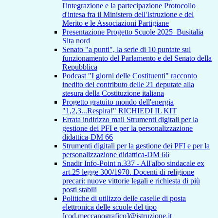
l'integrazione e la partecipazione Protocollo
d'intesa fra il Ministero dell'Istruzione e del
Merito e le Associazioni Partigiane
Presentazione Progetto Scuole 2025_Busitalia
Sita nord
Senato "a punti", la serie di 10 puntate sul
funzionamento del Parlamento e del Senato della
Repubblica
Podcast "I giorni delle Costituenti" racconto
inedito del contributo delle 21 deputate alla
stesura della Costituzione italiana
Progetto gratuito mondo dell'energia
"1,2,3...Respira!" RICHIEDI IL KIT
Errata indirizzo mail Strumenti digitali per la
gestione dei PFI e per la personalizzazione
didattica-DM 66
Strumenti digitali per la gestione dei PFI e per la
personalizzazione didattica-DM 66
Snadir Info-Point n.337 - All'albo sindacale ex
art.25 legge 300/1970. Docenti di religione
precari: nuove vittorie legali e richiesta di più
posti stabili
Politiche di utilizzo delle caselle di posta
elettronica delle scuole del tipo
[cod.meccanografico]@istruzione.it