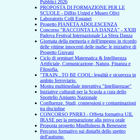
Pubblici 2026
PROPOSTA DI FORMAZIONE PER LE
SCUOLE - DiBio Unipd e Museo Olivi
Laboratorio Colli Euganei
Progetto PIANETA ADOLESCENZA
Concorso "RACCONTA LA DANZA" - XXIII
Padova Festival Internazionale La Sfera Danza
Giornata della memoria e dell'impegno in ricordo
delle vittime innocenti delle mafie: le iniziative di
Progetto Giovani
Ciclo di seminari Matematica & Intelligenza
Artificiale, Comunicazione, Natura, Finanza e
Filosofia.
"TRAIN...TO BE COOL: legalità e sicurezza in
ambito ferroviario.
Mostra multimediale interattiva "Intelligenzae"
Iniziative culturali per la Scuola a cura dello
Sportello Amianto Nazionale
Confluenze. Studi, connessioni e contaminazioni
tra discipline
CONCORSO PNRR3 - Offerta formativa UIL
IRASE per la preparazione alla prova orale
Proposta progetto Mindfulness & Benessere
Percorso formativo sui disturbi dello spettro
dell'autismo