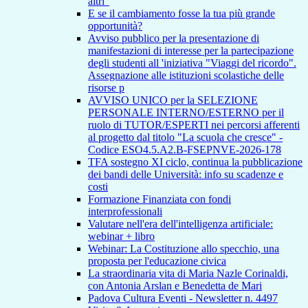
altri"
E se il cambiamento fosse la tua più grande
opportunità?
Avviso pubblico per la presentazione di
manifestazioni di interesse per la partecipazione
degli studenti all 'iniziativa "Viaggi del ricordo".
Assegnazione alle istituzioni scolastiche delle
risorse p
AVVISO UNICO per la SELEZIONE
PERSONALE INTERNO/ESTERNO per il
ruolo di TUTOR/ESPERTI nei percorsi afferenti
al progetto dal titolo "La scuola che cresce" -
Codice ESO4.5.A2.B-FSEPNVE-2026-178
TFA sostegno XI ciclo, continua la pubblicazione
dei bandi delle Università: info su scadenze e
costi
Formazione Finanziata con fondi
interprofessionali
Valutare nell'era dell'intelligenza artificiale:
webinar + libro
Webinar: La Costituzione allo specchio, una
proposta per l'educazione civica
La straordinaria vita di Maria Nazle Corinaldi,
con Antonia Arslan e Benedetta de Mari
Padova Cultura Eventi - Newsletter n. 4497