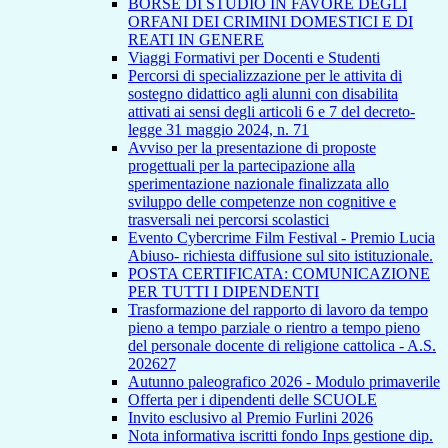
BORSE DI STUDIO IN FAVORE DEGLI
ORFANI DEI CRIMINI DOMESTICI E DI
REATI IN GENERE
Viaggi Formativi per Docenti e Studenti
Percorsi di specializzazione per le attivita di
sostegno didattico agli alunni con disabilita
attivati ai sensi degli articoli 6 e 7 del decreto-
legge 31 maggio 2024, n. 71
Avviso per la presentazione di proposte
progettuali per la partecipazione alla
sperimentazione nazionale finalizzata allo
sviluppo delle competenze non cognitive e
trasversali nei percorsi scolastici
Evento Cybercrime Film Festival - Premio Lucia
Abiuso- richiesta diffusione sul sito istituzionale.
POSTA CERTIFICATA: COMUNICAZIONE
PER TUTTI I DIPENDENTI
Trasformazione del rapporto di lavoro da tempo
pieno a tempo parziale o rientro a tempo pieno
del personale docente di religione cattolica - A.S.
202627
Autunno paleografico 2026 - Modulo primaverile
Offerta per i dipendenti delle SCUOLE
Invito esclusivo al Premio Furlini 2026
Nota informativa iscritti fondo Inps gestione dip.