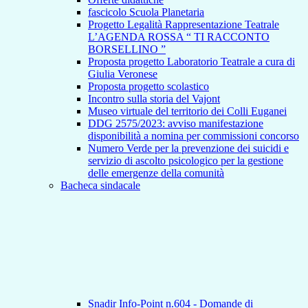
fascicolo Scuola Planetaria
Progetto Legalità Rappresentazione Teatrale
L’AGENDA ROSSA “ TI RACCONTO
BORSELLINO ”
Proposta progetto Laboratorio Teatrale a cura di
Giulia Veronese
Proposta progetto scolastico
Incontro sulla storia del Vajont
Museo virtuale del territorio dei Colli Euganei
DDG 2575/2023: avviso manifestazione
disponibilità a nomina per commissioni concorso
Numero Verde per la prevenzione dei suicidi e
servizio di ascolto psicologico per la gestione
delle emergenze della comunità
Bacheca sindacale
Snadir Info-Point n.604 - Domande di