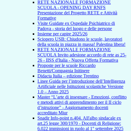
RETE NAZIONALE FORMAZIONE
SCUOLA - OPENING DAY RNFS
Presentazione del Progetto RETE e Attività
Formative
Visite Guidate ex Ospedale Psichiatrico di
Padova - storia del luogo e delle persone
Insieme per capire 2025/26
Sciopero USB: Chiudono le scuole, lavoratori
della scuola in piazza in massa! Palestina libera!
RETE NAZIONALE FORMAZIONE
SCUOLA Invito adesione accordo di rete as 25-
26 - IISS d'Italia - Nuova Offerta Formativa
Proposte per le scuole Riccardo
Benetti/Compagnia Initinere
Didacta Italia – edizione Trentino
Linee Guida per l’introduzione dell’Intelligenza
Artificiale nelle Istituzioni scolastiche Versione
1.0 – Anno 2025
Master “L’arte di insegnare - Emozioni, conflitto
e metodi attivi di apprendimento per il II ciclo
d’istruzione” - Aggiornamento docenti
accreditato Miur
Snadir Info-point n.404. All'albo sindacale ex
art.25 legge 300/1970 - Docenti di Religione:
6.022 immissioni in ruolo al 1° settembre 2025