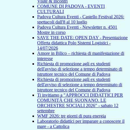
Visite & Incontri
COMUNE DI PADOVA - EVENTI
CULTURALI
Padova Cultura Eventi - Castello Festival 2026:
spettacoli dall'8 al 10 luglio
Padova Cultura Eventi - Newsletter n. 4501
Mostre in corso
SAVE THE DATE: OPEN DAY - Presentazione
Offerta didattica Polo Sistemi Logistici -
14/07/2026
Amore in Bilico – richiesta di manifestazione di
interesse
Richiesta di promozione agli ex studenti
dell'avviso di selezione a tempo determinato di
istruttore tecnico del Comune di Padova
Richiesta di promozione agli ex studenti
dell'avviso di selezione a tempo determinato di
istruttore tecnico del Comune di Padova
Ti invitiamo a "APPROCCI DIDATTICI PER
COMUNITÀ CHE SUONANO. LE
ORCHESTRE SOCIALI 2026" - sabato 12
settembre
WMF 2026: tre giorni di pura energia
Laboratorio didattici per imparare a conoscere il
mare - a Cattolica