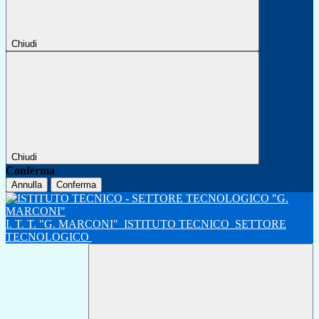
Chiudi
Chiudi
Conferma
Annulla
Conferma
I. T. T. "G. MARCONI"
ISTITUTO TECNICO
SETTORE
TECNOLOGICO