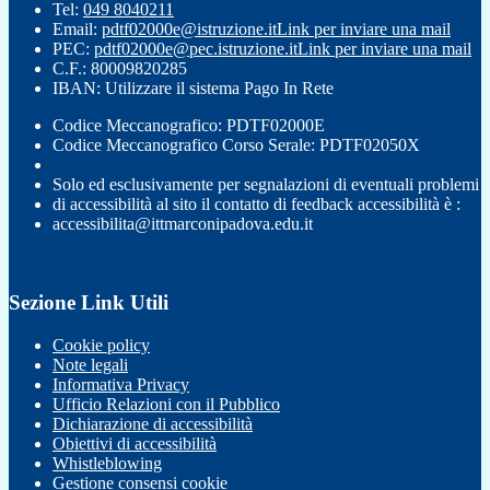
Tel:
049 8040211
Email:
pdtf02000e@istruzione.it
Link per inviare una mail
PEC:
pdtf02000e@pec.istruzione.it
Link per inviare una mail
C.F.: 80009820285
IBAN: Utilizzare il sistema Pago In Rete
Codice Meccanografico: PDTF02000E
Codice Meccanografico Corso Serale: PDTF02050X
Solo ed esclusivamente per segnalazioni di eventuali problemi
di accessibilità al sito il contatto di feedback accessibilità è :
accessibilita@ittmarconipadova.edu.it
Sezione Link Utili
Cookie policy
Note legali
Informativa Privacy
Ufficio Relazioni con il Pubblico
Dichiarazione di accessibilità
Obiettivi di accessibilità
Whistleblowing
Gestione consensi cookie