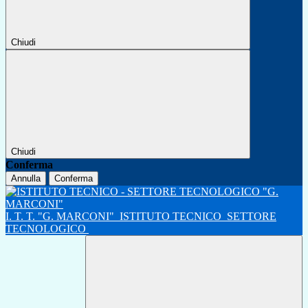
Chiudi
Chiudi
Conferma
Annulla
Conferma
I. T. T. "G. MARCONI"
ISTITUTO TECNICO
SETTORE
TECNOLOGICO