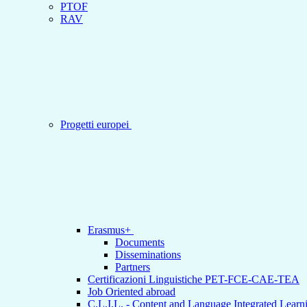
PTOF
RAV
Progetti europei
Erasmus+
Documents
Disseminations
Partners
Certificazioni Linguistiche PET-FCE-CAE-TEA
Job Oriented abroad
C.L.I.L. - Content and Language Integrated Learn