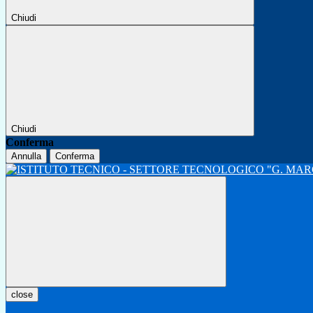
Chiudi
Chiudi
Conferma
Annulla
Conferma
close