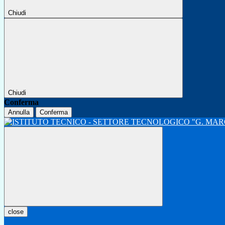
Chiudi
Chiudi
Conferma
Annulla
Conferma
close