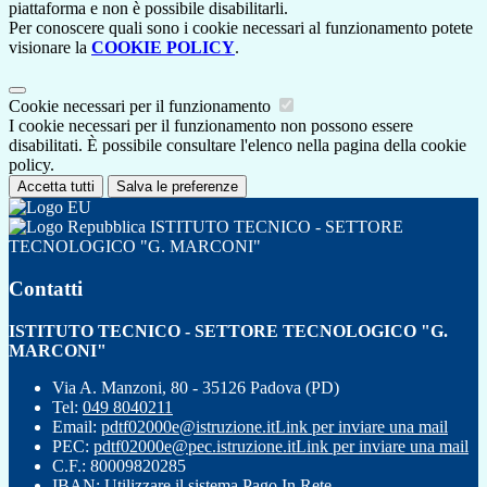
piattaforma e non è possibile disabilitarli.
Per conoscere quali sono i cookie necessari al funzionamento potete
visionare la
COOKIE POLICY
.
Cookie necessari per il funzionamento
I cookie necessari per il funzionamento non possono essere
disabilitati. È possibile consultare l'elenco nella pagina della cookie
policy.
Accetta tutti
Salva le preferenze
ISTITUTO TECNICO - SETTORE
TECNOLOGICO "G. MARCONI"
Contatti
ISTITUTO TECNICO - SETTORE TECNOLOGICO "G.
MARCONI"
Via A. Manzoni, 80 - 35126 Padova (PD)
Tel:
049 8040211
Email:
pdtf02000e@istruzione.it
Link per inviare una mail
PEC:
pdtf02000e@pec.istruzione.it
Link per inviare una mail
C.F.: 80009820285
IBAN: Utilizzare il sistema Pago In Rete