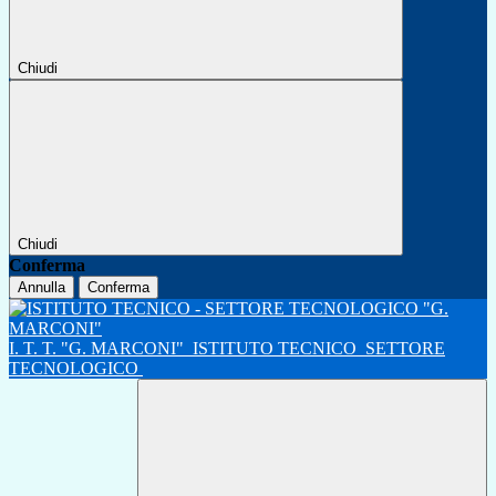
Chiudi
Chiudi
Conferma
Annulla
Conferma
I. T. T. "G. MARCONI"
ISTITUTO TECNICO
SETTORE
TECNOLOGICO