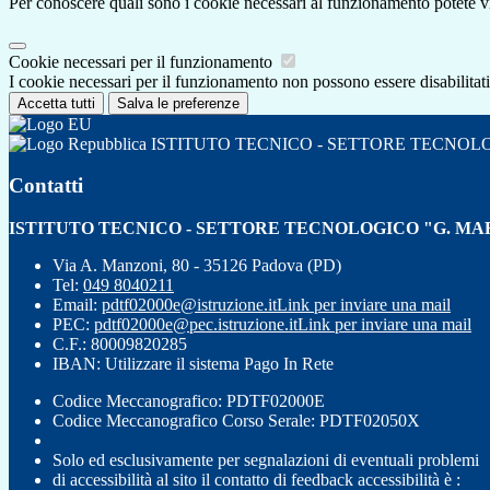
Per conoscere quali sono i cookie necessari al funzionamento potete v
Cookie necessari per il funzionamento
I cookie necessari per il funzionamento non possono essere disabilitati.
Accetta tutti
Salva le preferenze
ISTITUTO TECNICO - SETTORE TECNOL
Contatti
ISTITUTO TECNICO - SETTORE TECNOLOGICO "G. MA
Via A. Manzoni, 80 - 35126 Padova (PD)
Tel:
049 8040211
Email:
pdtf02000e@istruzione.it
Link per inviare una mail
PEC:
pdtf02000e@pec.istruzione.it
Link per inviare una mail
C.F.: 80009820285
IBAN: Utilizzare il sistema Pago In Rete
Codice Meccanografico: PDTF02000E
Codice Meccanografico Corso Serale: PDTF02050X
Solo ed esclusivamente per segnalazioni di eventuali problemi
di accessibilità al sito il contatto di feedback accessibilità è :