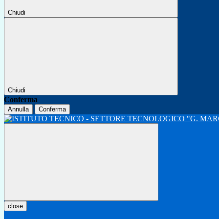
Chiudi
Chiudi
Conferma
Annulla
Conferma
close