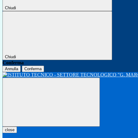
Chiudi
Chiudi
Conferma
Annulla
Conferma
close