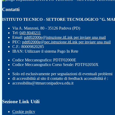
Contatti
ISTITUTO TECNICO - SETTORE TECNOLOGICO "G. MA
Via A. Manzoni, 80 - 35126 Padova (PD)
Tel:
049 8040211
Email:
pdtf02000e@istruzione.it
Link per inviare una mail
PEC:
pdtf02000e@pec.istruzione.it
Link per inviare una mail
C.F.: 80009820285
IBAN: Utilizzare il sistema Pago In Rete
Codice Meccanografico: PDTF02000E
Codice Meccanografico Corso Serale: PDTF02050X
Solo ed esclusivamente per segnalazioni di eventuali problemi
di accessibilità al sito il contatto di feedback accessibilità è :
accessibilita@ittmarconipadova.edu.it
Sezione Link Utili
Cookie policy