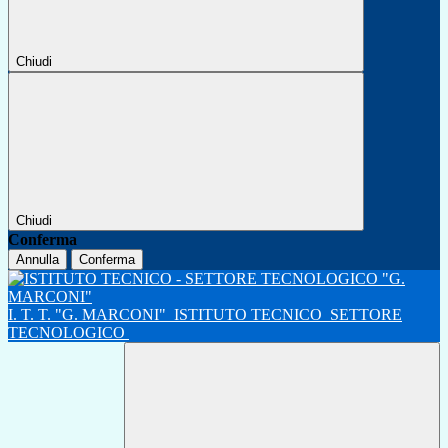
Chiudi
Chiudi
Conferma
Annulla
Conferma
I. T. T. "G. MARCONI"
ISTITUTO TECNICO
SETTORE
TECNOLOGICO