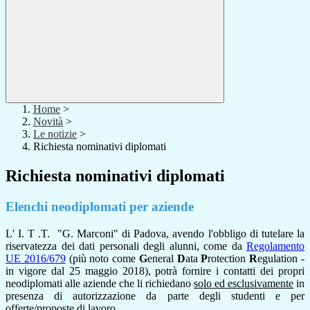
Home
>
Novità
>
Le notizie
>
Richiesta nominativi diplomati
Richiesta nominativi diplomati
Elenchi neodiplomati per aziende
L' I. T .T. "G. Marconi" di Padova, avendo l'obbligo di tutelare la
riservatezza dei dati personali degli alunni, come da
Regolamento
UE 2016/679
(più noto come
G
eneral
D
ata
P
rotection
R
egulation -
in vigore dal 25 maggio 2018)
,
potrà fornire i contatti dei propri
neodiplomati alle aziende che li richiedano
solo ed esclusivamente
in
presenza di autorizzazione da parte degli studenti e per
offerte/proposte di lavoro.