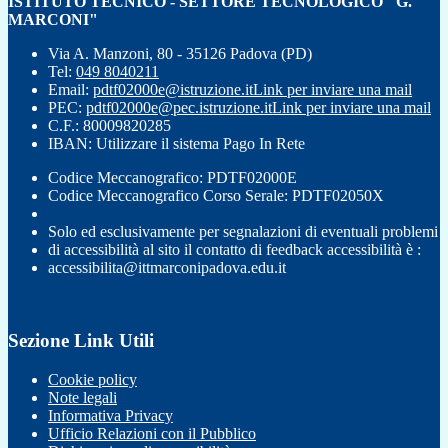
ISTITUTO TECNICO - SETTORE TECNOLOGICO "G.
MARCONI"
Via A. Manzoni, 80 - 35126 Padova (PD)
Tel:
049 8040211
Email:
pdtf02000e@istruzione.it
Link per inviare una mail
PEC:
pdtf02000e@pec.istruzione.it
Link per inviare una mail
C.F.: 80009820285
IBAN: Utilizzare il sistema Pago In Rete
Codice Meccanografico: PDTF02000E
Codice Meccanografico Corso Serale: PDTF02050X
Solo ed esclusivamente per segnalazioni di eventuali problemi
di accessibilità al sito il contatto di feedback accessibilità è :
accessibilita@ittmarconipadova.edu.it
Sezione Link Utili
Cookie policy
Note legali
Informativa Privacy
Ufficio Relazioni con il Pubblico