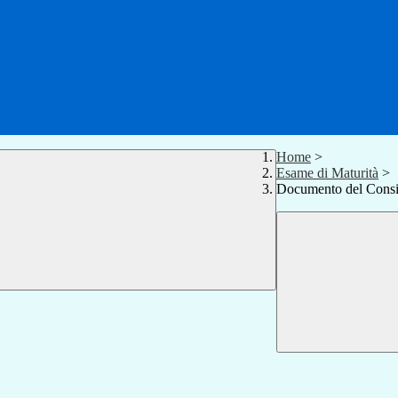
Home
>
Esame di Maturità
>
Documento del Consig