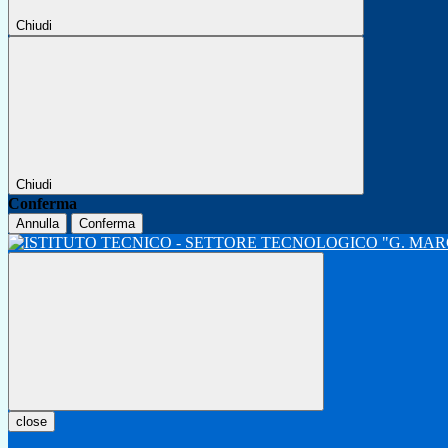
Chiudi
Chiudi
Conferma
Annulla
Conferma
close