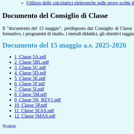
Utilizzo delle calcolatrici elettroniche nelle prove scritte
Documento del Consiglio di Classe
Il "documento del 15 maggio", predisposto dal Consiglio di Classe a
formativo, i programmi di studio, i metodi didattici, gli obiettivi raggiun
Documento del 15 maggio a.s. 2025-2026
1_Classe 5A.pdf
2_Classe 5BL.pdf
3_Classe 5C.pdf
4_Classe 5D.pdf
5_Classe 5E.pdf
6_Classe 5F.pdf
7_Classe 5I.pdf
8_Classe 5M.pdf
9_Classe 5N_REV1.pdf
10_Classe 5P.pdf
11_Classe 5EAS.pdf
12_Classe 5MAS.pdf
Notizie