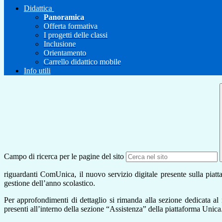
Didattica
Panoramica
Offerta formativa
I progetti delle classi
Inclusione
Orientamento
Carrello didattico mobile
Info utili
Campo di ricerca per le pagine del sito
riguardanti
ComUnica
, il nuovo
servizio
digitale
presente
sulla
piatt
gestione
dell’anno
scolastico.
Per
approfondimenti
di
dettaglio
si
rimanda
alla
sezione
dedicata
al
presenti
all’interno
della
sezione
“
Assistenza
”
della
piattaforma
Unica