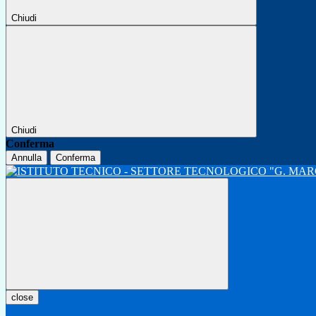
Chiudi
Chiudi
Conferma
Annulla
Conferma
close