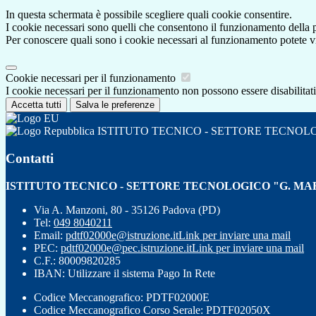
In questa schermata è possibile scegliere quali cookie consentire.
I cookie necessari sono quelli che consentono il funzionamento della pi
Per conoscere quali sono i cookie necessari al funzionamento potete v
Cookie necessari per il funzionamento
I cookie necessari per il funzionamento non possono essere disabilitati.
Accetta tutti
Salva le preferenze
ISTITUTO TECNICO - SETTORE TECNOL
Contatti
ISTITUTO TECNICO - SETTORE TECNOLOGICO "G. MA
Via A. Manzoni, 80 - 35126 Padova (PD)
Tel:
049 8040211
Email:
pdtf02000e@istruzione.it
Link per inviare una mail
PEC:
pdtf02000e@pec.istruzione.it
Link per inviare una mail
C.F.: 80009820285
IBAN: Utilizzare il sistema Pago In Rete
Codice Meccanografico: PDTF02000E
Codice Meccanografico Corso Serale: PDTF02050X