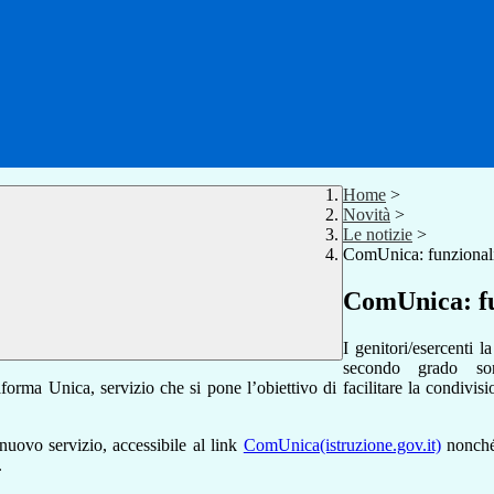
Home
>
Novità
>
Le notizie
>
ComUnica: funzionalit
ComUnica: fun
I
genitori/esercenti
la
secondo
grado so
aforma
Unica,
servizio
che
si
pone
l’obiettivo
di
facilitare
la
condivisi
nuovo
servizio,
accessibile
al
link
ComUnica(istruzione.gov.it)
nonch
.