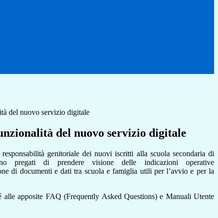
à del nuovo servizio digitale
zionalità del nuovo servizio digitale
responsabilità
genitoriale
dei
nuovi
iscritti
alla
scuola
secondaria
di
no
pregati di
prendere vis
ione del
le indicazioni operative
one
di
documenti
e
dati
tra
scuola
e
famiglia
utili per
l’avvio e
per
la
é
alle
apposite
FAQ
(
Frequently
Asked
Questions
)
e
Manuali
Utente