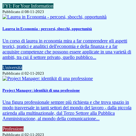
FYI: For Your Information
Pubblicato il 08-11-2023
Laurea in Economia - percorsi, sbocchi, opportunità
Un corso di laurea in economia mira a far comprendere gli aspetti
teorici, pratici e analitici dell'economia e della finanza e a far
acquisire competenze che possono essere applicate in una varietà di
ambiti, tra cui il settore privato, quello pubblico...
Università
Pubblicato il 02-11-2023
Project Manager: identikit di una professione
Una figura professionale sempre più richiesta e che trova spazio in
modo trasversale in tanti settori del mondo del lavoro - dalla piccola
azienda alla multinazionale, dal Terzo Settore alla Pubblica
Amministrazione, al mondo della comunicazione...
Professioni
Pubblicato il 02-11-2023