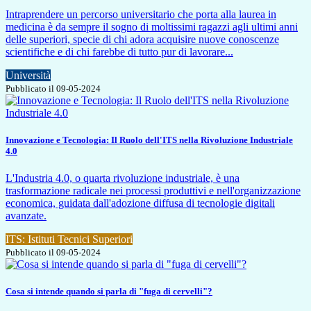
Intraprendere un percorso universitario che porta alla laurea in
medicina è da sempre il sogno di moltissimi ragazzi agli ultimi anni
delle superiori, specie di chi adora acquisire nuove conoscenze
scientifiche e di chi farebbe di tutto pur di lavorare...
Università
Pubblicato il 09-05-2024
Innovazione e Tecnologia: Il Ruolo dell'ITS nella Rivoluzione Industriale
4.0
L'Industria 4.0, o quarta rivoluzione industriale, è una
trasformazione radicale nei processi produttivi e nell'organizzazione
economica, guidata dall'adozione diffusa di tecnologie digitali
avanzate.
ITS: Istituti Tecnici Superiori
Pubblicato il 09-05-2024
Cosa si intende quando si parla di "fuga di cervelli"?