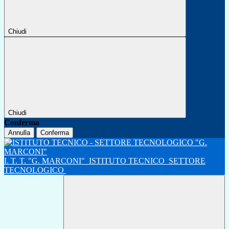
Chiudi
Chiudi
Conferma
Annulla
Conferma
I. T. T. "G. MARCONI"
ISTITUTO TECNICO
SETTORE
TECNOLOGICO