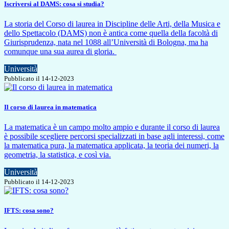
Iscriversi al DAMS: cosa si studia?
La storia del Corso di laurea in Discipline delle Arti, della Musica e
dello Spettacolo (DAMS) non è antica come quella della facoltà di
Giurisprudenza, nata nel 1088 all’Università di Bologna, ma ha
comunque una sua aurea di gloria.
Università
Pubblicato il 14-12-2023
Il corso di laurea in matematica
La matematica è un campo molto ampio e durante il corso di laurea
è possibile scegliere percorsi specializzati in base agli interessi, come
la matematica pura, la matematica applicata, la teoria dei numeri, la
geometria, la statistica, e così via.
Università
Pubblicato il 14-12-2023
IFTS: cosa sono?