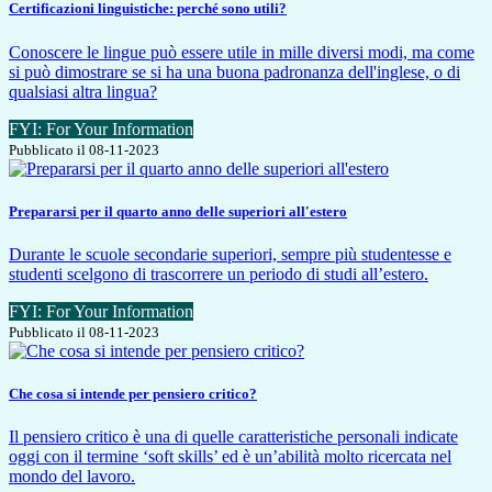
Certificazioni linguistiche: perché sono utili?
Conoscere le lingue può essere utile in mille diversi modi, ma come
si può dimostrare se si ha una buona padronanza dell'inglese, o di
qualsiasi altra lingua?
FYI: For Your Information
Pubblicato il 08-11-2023
Prepararsi per il quarto anno delle superiori all'estero
Durante le scuole secondarie superiori, sempre più studentesse e
studenti scelgono di trascorrere un periodo di studi all’estero.
FYI: For Your Information
Pubblicato il 08-11-2023
Che cosa si intende per pensiero critico?
Il pensiero critico è una di quelle caratteristiche personali indicate
oggi con il termine ‘soft skills’ ed è un’abilità molto ricercata nel
mondo del lavoro.