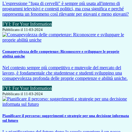
L'espressione "fuga di cervelli" è sempre più usata all'interno di
programmi televisivi e contesti politici, ma cosa significa e perché
rappresenta un fenomeno così rilevante per giovani e meno giovani?
FYI: For Your Information
Pubblicato il 11-03-2024
Consapevolezza delle competenze: Riconoscere e sviluppare le proprie
abilità uniche
Nel contesto sempre più competitivo e mutevole del mercato del
lavoro, è fondamentale che studentesse e studenti sviluppino una
consapevolezza profonda delle proprie competenze e abilità uniche.
FYI: For Your Information
Pubblicato il 11-03-2024
Pianificare il percorso: suggerimenti e strategie per una decisione informata
sul futuro
La pianificazione del futuro dopo la scuola superiore è un passo