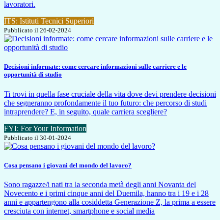
lavoratori.
ITS: Istituti Tecnici Superiori
Pubblicato il 26-02-2024
Decisioni informate: come cercare informazioni sulle carriere e le
opportunità di studio
Ti trovi in quella fase cruciale della vita dove devi prendere decisioni
che segneranno profondamente il tuo futuro: che percorso di studi
intraprendere? E, in seguito, quale carriera scegliere?
FYI: For Your Information
Pubblicato il 30-01-2024
Cosa pensano i giovani del mondo del lavoro?
Sono ragazze/i nati tra la seconda metà degli anni Novanta del
Novecento e i primi cinque anni del Duemila, hanno tra i 19 e i 28
anni e appartengono alla cosiddetta Generazione Z, la prima a essere
cresciuta con internet, smartphone e social media