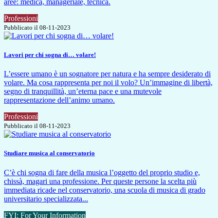
aree: medica, manageriale, tecnica.
Professioni
Pubblicato il 08-11-2023
Lavori per chi sogna di… volare!
L’essere umano è un sognatore per natura e ha sempre desiderato di
volare. Ma cosa rappresenta per noi il volo? Un’immagine di libertà,
segno di tranquillità, un’eterna pace e una mutevole
rappresentazione dell’animo umano.
Professioni
Pubblicato il 08-11-2023
Studiare musica al conservatorio
C’è chi sogna di fare della musica l’oggetto del proprio studio e,
chissà, magari una professione. Per queste persone la scelta più
immediata ricade nel conservatorio, una scuola di musica di grado
universitario specializzata...
FYI: For Your Information