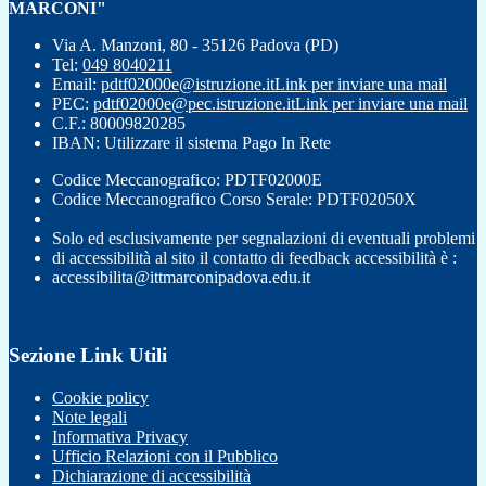
MARCONI"
Via A. Manzoni, 80 - 35126 Padova (PD)
Tel:
049 8040211
Email:
pdtf02000e@istruzione.it
Link per inviare una mail
PEC:
pdtf02000e@pec.istruzione.it
Link per inviare una mail
C.F.: 80009820285
IBAN: Utilizzare il sistema Pago In Rete
Codice Meccanografico: PDTF02000E
Codice Meccanografico Corso Serale: PDTF02050X
Solo ed esclusivamente per segnalazioni di eventuali problemi
di accessibilità al sito il contatto di feedback accessibilità è :
accessibilita@ittmarconipadova.edu.it
Sezione Link Utili
Cookie policy
Note legali
Informativa Privacy
Ufficio Relazioni con il Pubblico
Dichiarazione di accessibilità