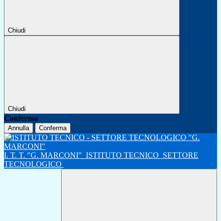
Chiudi
Chiudi
Conferma
Annulla
Conferma
I. T. T. "G. MARCONI"
ISTITUTO TECNICO
SETTORE
TECNOLOGICO