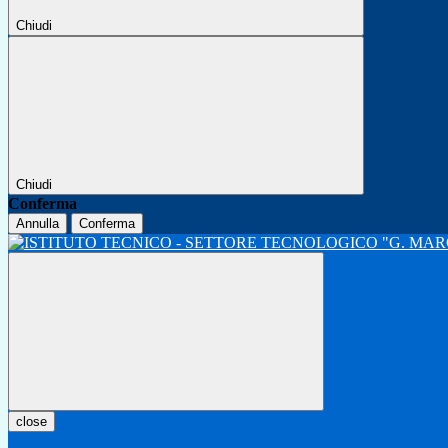
Chiudi
Chiudi
Conferma
Annulla
Conferma
close